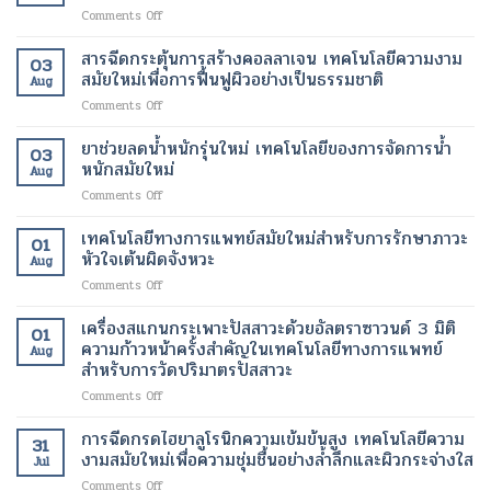
การ
ใส
ป่วย
on
Comments Off
ต้น
ปรับ
และ
อนุภาค
กำเนิด
รูป
สุขภาพ
นาโน
สารฉีดกระตุ้นการสร้างคอลลาเจน เทคโนโลยีความงาม
ฟื้นฟู
ร่าง
ดี
03
ไข
เนื้อเยื่อ
สมัยใหม่เพื่อการฟื้นฟูผิวอย่างเป็นธรรมชาติ
และ
ขึ้น
Aug
มัน
ที่
ลด
on
Comments Off
ขนาด
เสีย
ไข
สาร
เล็ก
หาย
มัน
ฉีด
ยาช่วยลดน้ำหนักรุ่นใหม่ เทคโนโลยีของการจัดการน้ำ
ระดับ
ให้
โดย
03
กระตุ้น
นาโน
หนักสมัยใหม่
กลับ
ไม่
Aug
การ
เมตร
มา
ต้อง
on
Comments Off
สร้าง
เทคโนโลยี
ทำงาน
ผ่าตัด
ยา
คอ
ปฏิวัติ
ได้
ช่วย
เทคโนโลยีทางการแพทย์สมัยใหม่สำหรับการรักษาภาวะ
ล
วงการ
01
ตาม
ลด
ลา
หัวใจเต้นผิดจังหวะ
เพื่อ
ปกติ
Aug
น้ำ
เจน
การ
อีก
on
Comments Off
หนัก
เทคโนโลยี
รักษา
ครั้ง
เทคโนโลยี
รุ่น
ความ
โรค
ด้วย
ทางการ
เครื่องสแกนกระเพาะปัสสาวะด้วยอัลตราซาวนด์ 3 มิติ
ใหม่
งาม
01
ร้าย
เทคโนโลยี
แพทย์
เทคโนโลยี
ความก้าวหน้าครั้งสำคัญในเทคโนโลยีทางการแพทย์
สมัย
แรง
Aug
ทางการ
สมัย
ของ
สำหรับการวัดปริมาตรปัสสาวะ
ใหม่
แพทย์
ใหม่
การ
เพื่อ
สมัย
on
Comments Off
สำหรับ
จัดการ
การ
ใหม่
เครื่อง
การ
น้ำ
ฟื้นฟู
สแกน
รักษา
การฉีดกรดไฮยาลูโรนิกความเข้มข้นสูง เทคโนโลยีความ
หนัก
ผิว
31
กระเพาะ
ภาวะ
งามสมัยใหม่เพื่อความชุ่มชื้นอย่างล้ำลึกและผิวกระจ่างใส
สมัย
อย่าง
Jul
ปัสสาวะ
หัวใจ
ใหม่
เป็น
on
Comments Off
ด้วย
เต้น