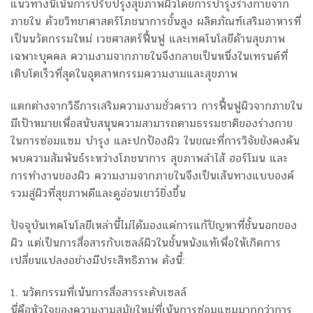
แนวทางนี้เน้นการปรับปรุงสุขภาพผิวโดยการบำรุงร่างกายจาก
ภายใน ด้วยวิทยาศาสตร์โภชนาการขั้นสูง ผลิตภัณฑ์เสริมอาหารที่
เป็นนวัตกรรมใหม่ เวชศาสตร์ฟื้นฟู และเทคโนโลยีด้านสุขภาพ
เฉพาะบุคคล ความงามจากภายในจึงกลายเป็นหนึ่งในเทรนด์ที่
เติบโตเร็วที่สุดในอุตสาหกรรมความงามและสุขภาพ
แตกต่างจากวิธีการเสริมความงามชั่วคราว การฟื้นฟูผิวจากภายใน
มีเป้าหมายเพื่อสนับสนุนความสามารถตามธรรมชาติของร่างกาย
ในการซ่อมแซม บำรุง และปกป้องผิว ในขณะที่การวิจัยยังคงค้น
พบความสัมพันธ์ระหว่างโภชนาการ สุขภาพลำไส้ ฮอร์โมน และ
การทำงานของผิว ความงามจากภายในจึงเป็นเส้นทางแบบองค์
รวมสู่ผิวที่สุขภาพดีและดูอ่อนเยาว์ยิ่งขึ้น
ปัจจุบันเทคโนโลยีเหล่านี้ไม่ได้มองแค่การแก้ปัญหาที่ชั้นนอกของ
ผิว แต่เป็นการสื่อสารกับเซลล์ผิวในชั้นหนังแท้เพื่อให้เกิดการ
เปลี่ยนแปลงอย่างมีประสิทธิภาพ ดังนี้:
1. นวัตกรรมที่เน้นการสื่อสารระดับเซลล์
นี่คือหัวใจของความงามสมัยใหม่ที่เน้นการซ่อมแซมมากกว่าการ