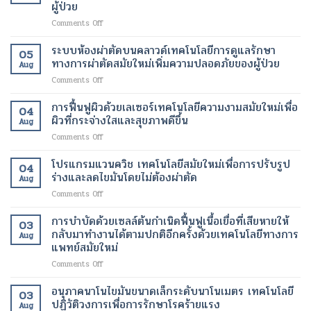
ใหม่
ผู้ป่วย
สลาย
เพื่อ
on
Comments Off
ไข
ขา
เครื่อง
มัน
ที่
สแกน
เฉพาะ
ระบบห้องผ่าตัดบนคลาวด์เทคโนโลยีการดูแลรักษา
สุขภาพ
05
fMRI
จุด
ดี
ทางการผ่าตัดสมัยใหม่เพิ่มความปลอดภัยของผู้ป่วย
Aug
เพื่อ
และ
และ
on
Comments Off
ช่วย
เร่ง
สวยงาม
ระบบ
ให้
อัตรา
ยิ่ง
ห้อง
การฟื้นฟูผิวด้วยเลเซอร์เทคโนโลยีความงามสมัยใหม่เพื่อ
ผู้
การ
ขึ้น
04
ผ่าตัด
ป่วย
ผิวที่กระจ่างใสและสุขภาพดีขึ้น
เผา
Aug
บน
อัมพาต
ผลาญ
on
Comments Off
คลา
สื่อสาร
ของ
การ
วด์
ได้
ร่างกาย
ฟื้นฟู
โปรแกรมแวนควิช เทคโนโลยีสมัยใหม่เพื่อการปรับรูป
เทคโนโลยี
เทคโนโลยี
เทคโนโลยี
04
ผิว
การ
ร่างและลดไขมันโดยไม่ต้องผ่าตัด
ทางการ
สมัย
Aug
ด้วย
ดูแล
แพทย์
ใหม่
on
Comments Off
เลเซอร์
รักษา
สมัย
เพื่อ
โปร
เทคโนโลยี
ทางการ
ใหม่
การ
แก
การบำบัดด้วยเซลล์ต้นกำเนิดฟื้นฟูเนื้อเยื่อที่เสียหายให้
ความ
ผ่าตัด
03
เปลี่ยนแปลง
ลด
รม
งาม
กลับมาทำงานได้ตามปกติอีกครั้งด้วยเทคโนโลยีทางการ
สมัย
ชีวิต
Aug
น้ำ
แวน
สมัย
แพทย์สมัยใหม่
ใหม่
ของ
หนัก
ควิช
ใหม่
เพิ่ม
ผู้
on
Comments Off
เทคโนโลยี
เพื่อ
ความ
ป่วย
การ
สมัย
ผิว
ปลอดภัย
บำบัด
ใหม่
อนุภาคนาโนไขมันขนาดเล็กระดับนาโนเมตร เทคโนโลยี
ที่
ของ
03
ด้วย
เพื่อ
ปฏิวัติวงการเพื่อการรักษาโรคร้ายแรง
กระจ่าง
ผู้
Aug
เซลล์