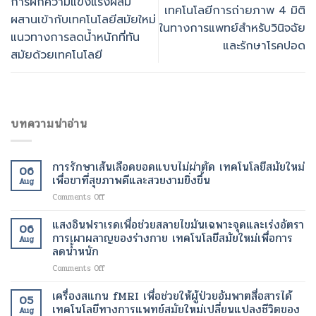
การฝึกความแข็งแรงผสม
เทคโนโลยีการถ่ายภาพ 4 มิติ
ผสานเข้ากับเทคโนโลยีสมัยใหม่
ในทางการแพทย์สำหรับวินิจฉัย
แนวทางการลดน้ำหนักที่ทัน
และรักษาโรคปอด
สมัยด้วยเทคโนโลยี
บทความน่าอ่าน
การรักษาเส้นเลือดขอดแบบไม่ผ่าตัด เทคโนโลยีสมัยใหม่
06
เพื่อขาที่สุขภาพดีและสวยงามยิ่งขึ้น
Aug
on
Comments Off
การ
รักษา
แสงอินฟราเรดเพื่อช่วยสลายไขมันเฉพาะจุดและเร่งอัตรา
06
เส้นเลือด
การเผาผลาญของร่างกาย เทคโนโลยีสมัยใหม่เพื่อการ
Aug
ขอด
ลดน้ำหนัก
แบบ
on
Comments Off
ไม่
แสง
ผ่าตัด
อินฟราเรด
เทคโนโลยี
เครื่องสแกน fMRI เพื่อช่วยให้ผู้ป่วยอัมพาตสื่อสารได้
05
เพื่อ
สมัย
เทคโนโลยีทางการแพทย์สมัยใหม่เปลี่ยนแปลงชีวิตของ
Aug
ช่วย