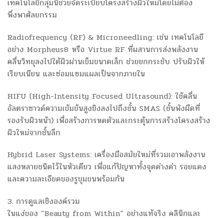
เทคโนโลยีกลุ่มนี้ช่วยจัดระเบียบโครงสร้างผิวใหม่โดยไม่ต้อง
พึ่งพาศัลยกรรม
Radiofrequency (RF) & Microneedling: เช่น เทคโนโลยี
อย่าง Morpheus8 หรือ Virtue RF ที่ผสานการส่งพลังงาน
คลื่นวิทยุลงไปใต้ผิวผ่านเข็มขนาดเล็ก ช่วยยกกระชับ ปรับผิวให้
เรียบเนียน และซ่อมแซมแผลเป็นจากภายใน
HIFU (High-Intensity Focused Ultrasound): ใช้คลื่น
อัลตราซาวด์ความเข้มข้นสูงยิงลงไปถึงชั้น SMAS (ชั้นพังผืดที่
รองรับผิวหน้า) เพื่อสร้างการหดตัวและกระตุ้นการสร้างโครงสร้าง
ผิวใหม่จากชั้นลึก
Hybrid Laser Systems: เครื่องมือสมัยใหม่ที่รวมเอาพลังงาน
แสงหลายชนิดไว้ในหัวเดียว เพื่อแก้ปัญหาทั้งจุดด่างดำ รอยแดง
และความละเอียดของรูขุมขนพร้อมกัน
3. การดูแลเชิงองค์รวม
ในแง่ของ “Beauty from Within” อย่างแท้จริง คลินิกและ