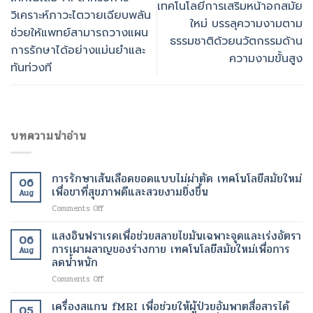
เทคโนโลยีการเสริมหน้าอกสมัย
วิเคราะห์ภาวะไตวายเฉียบพลัน
ใหม่ บรรลุความงามตาม
ช่วยให้แพทย์สามารถวางแผน
ธรรมชาติด้วยนวัตกรรมด้าน
การรักษาได้อย่างแม่นยำและ
ความงามขั้นสูง
ทันท่วงที
บทความน่าอ่าน
การรักษาเส้นเลือดขอดแบบไม่ผ่าตัด เทคโนโลยีสมัยใหม่
06
เพื่อขาที่สุขภาพดีและสวยงามยิ่งขึ้น
Aug
on
Comments Off
การ
รักษา
แสงอินฟราเรดเพื่อช่วยสลายไขมันเฉพาะจุดและเร่งอัตรา
06
เส้นเลือด
การเผาผลาญของร่างกาย เทคโนโลยีสมัยใหม่เพื่อการ
Aug
ขอด
ลดน้ำหนัก
แบบ
on
Comments Off
ไม่
แสง
ผ่าตัด
อินฟราเรด
เทคโนโลยี
เครื่องสแกน fMRI เพื่อช่วยให้ผู้ป่วยอัมพาตสื่อสารได้
05