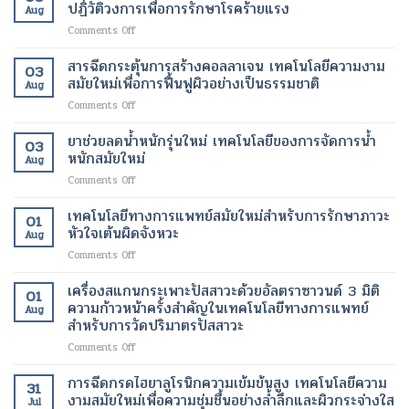
ด้วย
เพื่อ
ปฏิวัติวงการเพื่อการรักษาโรคร้ายแรง
กระจ่าง
ผู้
Aug
เซลล์
การ
ใส
ป่วย
on
Comments Off
ต้น
ปรับ
และ
อนุภาค
กำเนิด
รูป
สุขภาพ
นาโน
สารฉีดกระตุ้นการสร้างคอลลาเจน เทคโนโลยีความงาม
ฟื้นฟู
ร่าง
ดี
03
ไข
เนื้อเยื่อ
สมัยใหม่เพื่อการฟื้นฟูผิวอย่างเป็นธรรมชาติ
และ
ขึ้น
Aug
มัน
ที่
ลด
on
Comments Off
ขนาด
เสีย
ไข
สาร
เล็ก
หาย
มัน
ฉีด
ยาช่วยลดน้ำหนักรุ่นใหม่ เทคโนโลยีของการจัดการน้ำ
ระดับ
ให้
โดย
03
กระตุ้น
นาโน
หนักสมัยใหม่
กลับ
ไม่
Aug
การ
เมตร
มา
ต้อง
on
Comments Off
สร้าง
เทคโนโลยี
ทำงาน
ผ่าตัด
ยา
คอ
ปฏิวัติ
ได้
ช่วย
เทคโนโลยีทางการแพทย์สมัยใหม่สำหรับการรักษาภาวะ
ล
วงการ
01
ตาม
ลด
ลา
หัวใจเต้นผิดจังหวะ
เพื่อ
ปกติ
Aug
น้ำ
เจน
การ
อีก
on
Comments Off
หนัก
เทคโนโลยี
รักษา
ครั้ง
เทคโนโลยี
รุ่น
ความ
โรค
ด้วย
ทางการ
เครื่องสแกนกระเพาะปัสสาวะด้วยอัลตราซาวนด์ 3 มิติ
ใหม่
งาม
01
ร้าย
เทคโนโลยี
แพทย์
เทคโนโลยี
ความก้าวหน้าครั้งสำคัญในเทคโนโลยีทางการแพทย์
สมัย
แรง
Aug
ทางการ
สมัย
ของ
สำหรับการวัดปริมาตรปัสสาวะ
ใหม่
แพทย์
ใหม่
การ
เพื่อ
สมัย
on
Comments Off
สำหรับ
จัดการ
การ
ใหม่
เครื่อง
การ
น้ำ
ฟื้นฟู
สแกน
รักษา
การฉีดกรดไฮยาลูโรนิกความเข้มข้นสูง เทคโนโลยีความ
หนัก
ผิว
31
กระเพาะ
ภาวะ
งามสมัยใหม่เพื่อความชุ่มชื้นอย่างล้ำลึกและผิวกระจ่างใส
สมัย
อย่าง
Jul
ปัสสาวะ