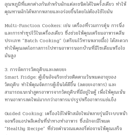
อุณหภูมิที่แตกต่างกันสำหรับผักแต่ละชนิดได้ในครั้งเดียว ทำให้
คุณทานผักได้หลากหลายและอร่อยขึ้นโดยไม่ต้องใช้ไขมัน
Multi-Function Cookers: เช่น เครื่องที่รวมการตุ๋น การนึ่ง
และการทำซุปไว้ในเครื่องเดียว ซึ่งช่วยให้คุณเตรียมอาหารคลีน
ประเภท “Batch Cooking” (เตรียมไว้ทานหลายมื้อ) ได้สะดวก
ทำให้คุณลดโอกาสการไปทานอาหารนอกบ้านที่มีโซเดียมหรือไข
มันสูง
3. การจัดการวัตถุดิบและลดขยะ
Smart Fridge: ตู้เย็นอัจฉริยะช่วยติดตามวันหมดอายุของ
วัตถุดิบ ทำให้คุณจัดการตู้เย็นได้ดีขึ้น (ลดขยะอาหาร) และ
สามารถแนะนำสูตรอาหารจากวัตถุดิบที่มีอยู่ในตู้ เพื่อให้คุณเน้น
ทานอาหารสดใหม่มากกว่าอาหารแปรรูปหรืออาหารแช่แข็ง
Guided Cooking: เครื่องใช้ไฟฟ้าสมัยใหม่หลายรุ่นมีระบบหน้า
จอหรือแอปพลิเคชันที่นำทางทำอาหาร ซึ่งมักจะมีโหมด
“Healthy Recipe” ที่ช่วยคำนวณแคลอรี่ต่อจานให้คุณเสร็จ