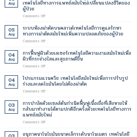
เพื่อ
สมัย
เทคโนโลยีทางการแพทย์สมัยใหม่เปลี่ยนแปลงชีวิตของ
Aug
ช่วย
ใหม่
ผู้ป่วย
สลาย
เพื่อ
on
Comments Off
ไข
ขา
เครื่อง
มัน
ที่
สแกน
เฉพาะ
ระบบห้องผ่าตัดบนคลาวด์เทคโนโลยีการดูแลรักษา
สุขภาพ
05
fMRI
จุด
ดี
ทางการผ่าตัดสมัยใหม่เพิ่มความปลอดภัยของผู้ป่วย
Aug
เพื่อ
และ
และ
on
Comments Off
ช่วย
เร่ง
สวยงาม
ระบบ
ให้
อัตรา
ยิ่ง
ห้อง
การฟื้นฟูผิวด้วยเลเซอร์เทคโนโลยีความงามสมัยใหม่เพื่อ
ผู้
การ
ขึ้น
04
ผ่าตัด
ป่วย
ผิวที่กระจ่างใสและสุขภาพดีขึ้น
เผา
Aug
บน
อัมพาต
ผลาญ
on
Comments Off
คลา
สื่อสาร
ของ
การ
วด์
ได้
ร่างกาย
ฟื้นฟู
โปรแกรมแวนควิช เทคโนโลยีสมัยใหม่เพื่อการปรับรูป
เทคโนโลยี
เทคโนโลยี
เทคโนโลยี
04
ผิว
การ
ร่างและลดไขมันโดยไม่ต้องผ่าตัด
ทางการ
สมัย
Aug
ด้วย
ดูแล
แพทย์
ใหม่
on
Comments Off
เลเซอร์
รักษา
สมัย
เพื่อ
โปร
เทคโนโลยี
ทางการ
ใหม่
การ
แก
การบำบัดด้วยเซลล์ต้นกำเนิดฟื้นฟูเนื้อเยื่อที่เสียหายให้
ความ
ผ่าตัด
03
เปลี่ยนแปลง
ลด
รม
งาม
กลับมาทำงานได้ตามปกติอีกครั้งด้วยเทคโนโลยีทางการ
สมัย
ชีวิต
Aug
น้ำ
แวน
สมัย
แพทย์สมัยใหม่
ใหม่
ของ
หนัก
ควิช
ใหม่
เพิ่ม
ผู้
on
Comments Off
เทคโนโลยี
เพื่อ
ความ
ป่วย
การ
สมัย
ผิว
ปลอดภัย
บำบัด
ใหม่
อนุภาคนาโนไขมันขนาดเล็กระดับนาโนเมตร เทคโนโลยี
ที่
ของ
03