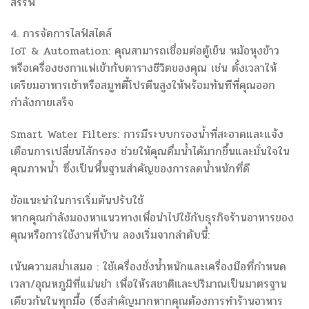
สรรพ
4. การจัดการไลฟ์สไตล์
IoT & Automation: คุณสามารถเชื่อมต่อตู้เย็น หม้อหุงข้าว
หรือเครื่องชงกาแฟเข้ากับตารางชีวิตของคุณ เช่น ตั้งเวลาให้
เตรียมอาหารเช้าหรือสมูทตี้โปรตีนสูงให้พร้อมทันทีที่คุณออก
กำลังกายเสร็จ
Smart Water Filters: การมีระบบกรองน้ำที่สะอาดและแจ้ง
เตือนการเปลี่ยนไส้กรอง ช่วยให้คุณดื่มน้ำได้มากขึ้นและมั่นใจใน
คุณภาพน้ำ ซึ่งเป็นพื้นฐานสำคัญของการลดน้ำหนักที่ดี
ข้อแนะนำในการเริ่มต้นปรับใช้
หากคุณกำลังมองหาแนวทางเพื่อนำไปใช้กับธุรกิจร้านอาหารของ
คุณหรือการใช้งานที่บ้าน ลองเริ่มจากลำดับนี้:
เน้นความสม่ำเสมอ : ใช้เครื่องชั่งน้ำหนักและเครื่องมือที่กำหนด
เวลา/อุณหภูมิที่แม่นยำ เพื่อให้รสชาติและปริมาณเป็นมาตรฐาน
เดียวกันในทุกมื้อ (ซึ่งสำคัญมากหากคุณต้องการทำร้านอาหาร