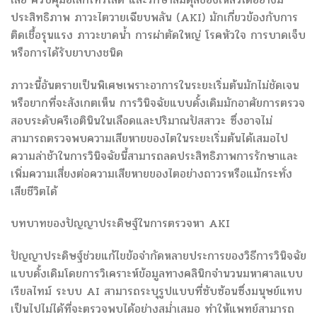
ประสิทธิภาพ ภาวะไตวายเฉียบพลัน (AKI) มักเกี่ยวข้องกับการ
ติดเชื้อรุนแรง ภาวะขาดน้ำ การผ่าตัดใหญ่ โรคหัวใจ การบาดเจ็บ
หรือการได้รับยาบางชนิด
ภาวะนี้อันตรายเป็นพิเศษเพราะอาการในระยะเริ่มต้นมักไม่ชัดเจน
หรือยากที่จะสังเกตเห็น การวินิจฉัยแบบดั้งเดิมมักอาศัยการตรวจ
สอบระดับครีเอตินินในเลือดและปริมาณปัสสาวะ ซึ่งอาจไม่
สามารถตรวจพบความเสียหายของไตในระยะเริ่มต้นได้เสมอไป
ความล่าช้าในการวินิจฉัยนี้สามารถลดประสิทธิภาพการรักษาและ
เพิ่มความเสี่ยงต่อความเสียหายของไตอย่างถาวรหรือแม้กระทั่ง
เสียชีวิตได้
บทบาทของปัญญาประดิษฐ์ในการตรวจหา AKI
ปัญญาประดิษฐ์ช่วยแก้ไขข้อจำกัดหลายประการของวิธีการวินิจฉัย
แบบดั้งเดิมโดยการวิเคราะห์ข้อมูลทางคลินิกจำนวนมหาศาลแบบ
เรียลไทม์ ระบบ AI สามารถระบุรูปแบบที่ซับซ้อนซึ่งมนุษย์แทบ
เป็นไปไม่ได้ที่จะตรวจพบได้อย่างสม่ำเสมอ ทำให้แพทย์สามารถ