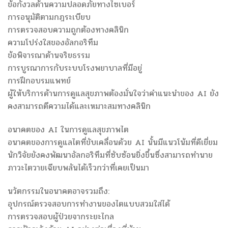
ข้อกังวลด้านความปลอดภัยทางไซเบอร์
การอนุมัติตามกฎระเบียบ
การตรวจสอบความถูกต้องทางคลินิก
ความโปร่งใสของอัลกอริทึม
ข้อพิจารณาด้านจริยธรรม
การบูรณาการกับระบบโรงพยาบาลที่มีอยู่
การฝึกอบรมแพทย์
ผู้ให้บริการด้านการดูแลสุขภาพต้องมั่นใจว่าคำแนะนำของ AI ยัง
คงสามารถตีความได้และเหมาะสมทางคลินิก
อนาคตของ AI ในการดูแลสุขภาพไต
อนาคตของการดูแลไตที่ขับเคลื่อนด้วย AI นั้นมีแนวโน้มที่ดีเยี่ยม
นักวิจัยยังคงพัฒนาอัลกอริทึมที่ซับซ้อนยิ่งขึ้นซึ่งสามารถทำนาย
ภาวะไตวายเฉียบพลันได้เร็วกว่าที่เคยเป็นมา
นวัตกรรมในอนาคตอาจรวมถึง:
อุปกรณ์ตรวจสอบการทำงานของไตแบบสวมใส่ได้
การตรวจสอบผู้ป่วยจากระยะไกล