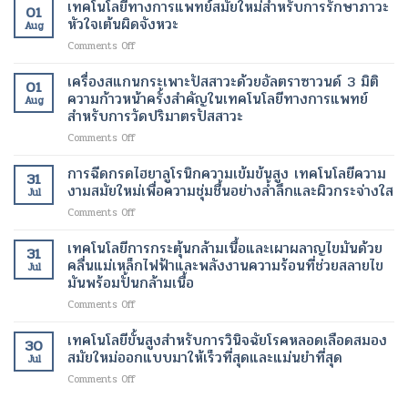
ช่วย
เทคโนโลยีทางการแพทย์สมัยใหม่สำหรับการรักษาภาวะ
ล
วงการ
01
ตาม
ลด
ลา
หัวใจเต้นผิดจังหวะ
เพื่อ
ปกติ
Aug
น้ำ
เจน
การ
อีก
on
Comments Off
หนัก
เทคโนโลยี
รักษา
ครั้ง
เทคโนโลยี
รุ่น
ความ
โรค
ด้วย
ทางการ
เครื่องสแกนกระเพาะปัสสาวะด้วยอัลตราซาวนด์ 3 มิติ
ใหม่
งาม
01
ร้าย
เทคโนโลยี
แพทย์
เทคโนโลยี
ความก้าวหน้าครั้งสำคัญในเทคโนโลยีทางการแพทย์
สมัย
แรง
Aug
ทางการ
สมัย
ของ
สำหรับการวัดปริมาตรปัสสาวะ
ใหม่
แพทย์
ใหม่
การ
เพื่อ
สมัย
on
Comments Off
สำหรับ
จัดการ
การ
ใหม่
เครื่อง
การ
น้ำ
ฟื้นฟู
สแกน
รักษา
การฉีดกรดไฮยาลูโรนิกความเข้มข้นสูง เทคโนโลยีความ
หนัก
ผิว
31
กระเพาะ
ภาวะ
งามสมัยใหม่เพื่อความชุ่มชื้นอย่างล้ำลึกและผิวกระจ่างใส
สมัย
อย่าง
Jul
ปัสสาวะ
หัวใจ
ใหม่
เป็น
on
Comments Off
ด้วย
เต้น
ธรรมชาติ
การ
อัลตรา
ผิด
ฉีด
เทคโนโลยีการกระตุ้นกล้ามเนื้อและเผาผลาญไขมันด้วย
ซา
จังหวะ
31
กรด
วนด์
คลื่นแม่เหล็กไฟฟ้าและพลังงานความร้อนที่ช่วยสลายไข
Jul
ไฮ
3
มันพร้อมปั้นกล้ามเนื้อ
ยา
มิติ
on
Comments Off
ลู
ความ
เทคโนโลยี
โร
ก้าวหน้า
การก
นิก
เทคโนโลยีขั้นสูงสำหรับการวินิจฉัยโรคหลอดเลือดสมอง
ครั้ง
30
ระ
ความ
สมัยใหม่ออกแบบมาให้เร็วที่สุดและแม่นยำที่สุด
สำคัญ
Jul
ตุ้
เข้ม
ใน
on
Comments Off
นก
ข้น
เทคโนโลยี
เทคโนโลยี
ล้า
สูง
ทางการ