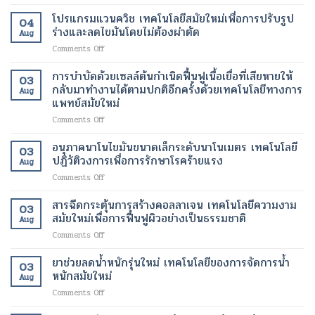
การ
วด์
ได้
ร่างกาย
ฟื้นฟู
โปรแกรมแวนควิช เทคโนโลยีสมัยใหม่เพื่อการปรับรูป
เทคโนโลยี
เทคโนโลยี
เทคโนโลยี
04
ผิว
การ
ร่างและลดไขมันโดยไม่ต้องผ่าตัด
ทางการ
สมัย
Aug
ด้วย
ดูแล
แพทย์
ใหม่
on
Comments Off
เลเซอร์
รักษา
สมัย
เพื่อ
โปร
เทคโนโลยี
ทางการ
ใหม่
การ
แก
การบำบัดด้วยเซลล์ต้นกำเนิดฟื้นฟูเนื้อเยื่อที่เสียหายให้
ความ
ผ่าตัด
03
เปลี่ยนแปลง
ลด
รม
งาม
กลับมาทำงานได้ตามปกติอีกครั้งด้วยเทคโนโลยีทางการ
สมัย
ชีวิต
Aug
น้ำ
แวน
สมัย
แพทย์สมัยใหม่
ใหม่
ของ
หนัก
ควิช
ใหม่
เพิ่ม
ผู้
on
Comments Off
เทคโนโลยี
เพื่อ
ความ
ป่วย
การ
สมัย
ผิว
ปลอดภัย
บำบัด
ใหม่
อนุภาคนาโนไขมันขนาดเล็กระดับนาโนเมตร เทคโนโลยี
ที่
ของ
03
ด้วย
เพื่อ
ปฏิวัติวงการเพื่อการรักษาโรคร้ายแรง
กระจ่าง
ผู้
Aug
เซลล์
การ
ใส
ป่วย
on
Comments Off
ต้น
ปรับ
และ
อนุภาค
กำเนิด
รูป
สุขภาพ
นาโน
สารฉีดกระตุ้นการสร้างคอลลาเจน เทคโนโลยีความงาม
ฟื้นฟู
ร่าง
ดี
03
ไข
เนื้อเยื่อ
สมัยใหม่เพื่อการฟื้นฟูผิวอย่างเป็นธรรมชาติ
และ
ขึ้น
Aug
มัน
ที่
ลด
on
Comments Off
ขนาด
เสีย
ไข
สาร
เล็ก
หาย
มัน
ฉีด
ยาช่วยลดน้ำหนักรุ่นใหม่ เทคโนโลยีของการจัดการน้ำ
ระดับ
ให้
โดย
03
กระตุ้น
นาโน
หนักสมัยใหม่
กลับ
ไม่
Aug
การ
เมตร
มา
ต้อง
on
Comments Off
สร้าง
เทคโนโลยี
ทำงาน
ผ่าตัด
ยา
คอ
ปฏิวัติ
ได้