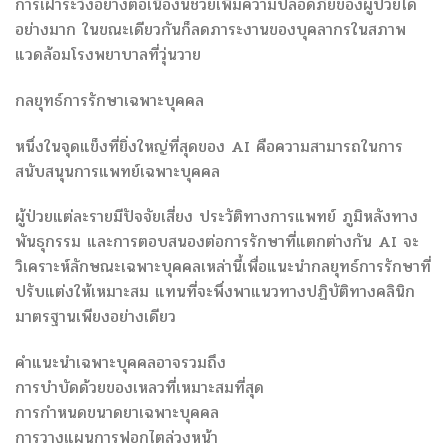
การเฝ้าระวังอย่างต่อเนื่องนี้ช่วยเพิ่มความปลอดภัยของผู้ป่วยได้
อย่างมาก ในขณะเดียวกันก็ลดภาระงานของบุคลากรในสภาพ
แวดล้อมโรงพยาบาลที่วุ่นวาย
กลยุทธ์การรักษาเฉพาะบุคคล
หนึ่งในจุดแข็งที่ยิ่งใหญ่ที่สุดของ AI คือความสามารถในการ
สนับสนุนการแพทย์เฉพาะบุคคล
ผู้ป่วยแต่ละรายมีปัจจัยเสี่ยง ประวัติทางการแพทย์ ภูมิหลังทาง
พันธุกรรม และการตอบสนองต่อการรักษาที่แตกต่างกัน AI จะ
วิเคราะห์ลักษณะเฉพาะบุคคลเหล่านี้เพื่อแนะนำกลยุทธ์การรักษาที่
ปรับแต่งให้เหมาะสม แทนที่จะพึ่งพาแนวทางปฏิบัติทางคลินิก
มาตรฐานเพียงอย่างเดียว
คำแนะนำเฉพาะบุคคลอาจรวมถึง
การบำบัดด้วยของเหลวที่เหมาะสมที่สุด
การกำหนดขนาดยาเฉพาะบุคคล
การวางแผนการฟอกไตล่วงหน้า