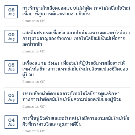
การรักษาเส้นเลือดขอดแบบไม่ผ่าตัด เทคโนโลยีสมัยใหม่
06
เพื่อขาที่สุขภาพดีและสวยงามยิ่งขึ้น
Aug
on
Comments Off
การ
รักษา
แสงอินฟราเรดเพื่อช่วยสลายไขมันเฉพาะจุดและเร่งอัตรา
06
เส้นเลือด
การเผาผลาญของร่างกาย เทคโนโลยีสมัยใหม่เพื่อการ
Aug
ขอด
ลดน้ำหนัก
แบบ
on
Comments Off
ไม่
แสง
ผ่าตัด
อินฟราเรด
เทคโนโลยี
เครื่องสแกน fMRI เพื่อช่วยให้ผู้ป่วยอัมพาตสื่อสารได้
05
เพื่อ
สมัย
เทคโนโลยีทางการแพทย์สมัยใหม่เปลี่ยนแปลงชีวิตของ
Aug
ช่วย
ใหม่
ผู้ป่วย
สลาย
เพื่อ
on
Comments Off
ไข
ขา
เครื่อง
มัน
ที่
สแกน
เฉพาะ
ระบบห้องผ่าตัดบนคลาวด์เทคโนโลยีการดูแลรักษา
สุขภาพ
05
fMRI
จุด
ดี
ทางการผ่าตัดสมัยใหม่เพิ่มความปลอดภัยของผู้ป่วย
Aug
เพื่อ
และ
และ
on
Comments Off
ช่วย
เร่ง
สวยงาม
ระบบ
ให้
อัตรา
ยิ่ง
ห้อง
การฟื้นฟูผิวด้วยเลเซอร์เทคโนโลยีความงามสมัยใหม่เพื่อ
ผู้
การ
ขึ้น
04
ผ่าตัด
ป่วย
ผิวที่กระจ่างใสและสุขภาพดีขึ้น
เผา
Aug
บน
อัมพาต
ผลาญ
on
Comments Off
คลา
สื่อสาร
ของ