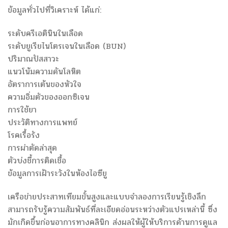
ข้อมูลทั่วไปที่วิเคราะห์ ได้แก่:
ระดับครีเอตินินในเลือด
ระดับยูเรียไนโตรเจนในเลือด (BUN)
ปริมาณปัสสาวะ
แนวโน้มความดันโลหิต
อัตราการเต้นของหัวใจ
ความอิ่มตัวของออกซิเจน
การใช้ยา
ประวัติทางการแพทย์
โรคเรื้อรัง
การผ่าตัดล่าสุด
ตัวบ่งชี้การติดเชื้อ
ข้อมูลการเฝ้าระวังในห้องไอซียู
เครือข่ายประสาทเทียมขั้นสูงและแบบจำลองการเรียนรู้เชิงลึก
สามารถรับรู้ความสัมพันธ์ที่ละเอียดอ่อนระหว่างตัวแปรเหล่านี้ ซึ่ง
มักเกิดขึ้นก่อนอาการทางคลินิก ส่งผลให้ผู้ให้บริการด้านการดูแล