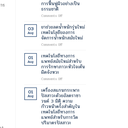
ขนาด
การฟื้นฟูผิวอย่างเป็น
การ
มา
เล็ก
ธรรมชาติ
ทำงาน
ระดับ
ได้
นาโน
on
Comments Off
ตาม
เมตร
สาร
ปกติ
เทคโนโลยี
ฉีด
ยาช่วยลดน้ำหนักรุ่นใหม่
03
อีก
ปฏิวัติ
กระตุ้น
เทคโนโลยีของการ
Aug
ครั้ง
วงการ
การ
จัดการน้ำหนักสมัยใหม่
ด้วย
เพื่อ
สร้าง
เทคโนโลยี
การ
on
Comments Off
คอ
ทางการ
รักษา
ยา
ล
แพทย์
โรค
ช่วย
ลา
เทคโนโลยีทางการ
01
สมัย
ร้าย
ลด
เจน
แพทย์สมัยใหม่สำหรับ
Aug
ใหม่
แรง
น้ำ
เทคโนโลยี
การรักษาภาวะหัวใจเต้น
หนัก
ความ
ผิดจังหวะ
รุ่น
งาม
ใหม่
สมัย
on
Comments Off
เทคโนโลยี
ใหม่
เทคโนโลยี
ของ
เพื่อ
ทางการ
เครื่องสแกนกระเพาะ
01
การ
การ
แพทย์
ปัสสาวะด้วยอัลตราซา
Aug
จัดการ
ฟื้นฟู
สมัย
วนด์ 3 มิติ ความ
น้ำ
ผิว
ใหม่
ก้าวหน้าครั้งสำคัญใน
หนัก
อย่าง
สำหรับ
เทคโนโลยีทางการ
สมัย
เป็น
การ
แพทย์สำหรับการวัด
ใหม่
ธรรมชาติ
รักษา
ปริมาตรปัสสาวะ
ภาวะ
าง
หัวใจ