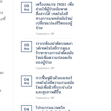
ัย
เพื่อ
อินฟราเรด
เครื่องสแกน fMRI เพื่อ
05
ขา
เพื่อ
ช่วยให้ผู้ป่วยอัมพาต
Aug
ที่
ช่วย
การ
สื่อสารได้ เทคโนโลยี
สุขภาพ
สลาย
ทางการแพทย์สมัยใหม่
ที่
ดี
ไข
เปลี่ยนแปลงชีวิตของผู้
และ
มัน
ป่วย
สวยงาม
เฉพาะ
ยิ่ง
จุด
on
Comments Off
ขึ้น
และ
เครื่อง
เร่ง
สแกน
ระบบห้องผ่าตัดบนคลา
05
อัตรา
fMRI
วด์เทคโนโลยีการดูแล
Aug
การ
เพื่อ
รักษาทางการผ่าตัดสมัย
เผา
ช่วย
ใหม่เพิ่มความปลอดภัย
ผลาญ
ให้
ของผู้ป่วย
ของ
ผู้
ร่างกาย
ป่วย
on
Comments Off
เทคโนโลยี
อัมพาต
ะยะ
ระบบ
สมัย
สื่อสาร
ห้อง
การฟื้นฟูผิวด้วยเลเซอร์
04
ใหม่
ได้
ผ่าตัด
เทคโนโลยีความงามสมัย
เพื่อ
Aug
เทคโนโลยี
บน
ใหม่เพื่อผิวที่กระจ่างใส
การ
ทางการ
คลา
น
และสุขภาพดีขึ้น
ลด
แพทย์
วด์
น้ำ
สมัย
เทคโนโลยี
on
Comments Off
หนัก
ใหม่
การ
การ
เปลี่ยนแปลง
ดูแล
ฟื้นฟู
โปรแกรมแวนควิช
04
ชีวิต
รักษา
ผิว