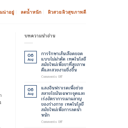
นน่าอยู่
ลดน้ำหนัก
ผิวสวย ผิวสุขภาพดี
บทความน่าอ่าน
การรักษาเส้นเลือดขอด
06
แบบไม่ผ่าตัด เทคโนโลยี
Aug
สมัยใหม่เพื่อขาที่สุขภาพ
ดีและสวยงามยิ่งขึ้น
on
Comments Off
การ
รักษา
แสงอินฟราเรดเพื่อช่วย
06
เส้นเลือด
สลายไขมันเฉพาะจุดและ
Aug
า
ขอด
เร่งอัตราการเผาผลาญ
แบบ
4
ของร่างกาย เทคโนโลยี
ไม่
สมัยใหม่เพื่อการลดน้ำ
ผ่าตัด
หนัก
เทคโนโลยี
สมัย
on
Comments Off
ใหม่
แสง