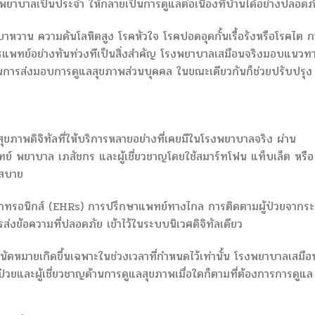
งพยาบาลเป็นประจำ ให้กลายเป็นการดูแลต่อเนื่องที่บ้านได้อย่างปลอดภ
รคเบาหวาน ความดันโลหิตสูง โรคหัวใจ โรคปอดอุดกั้นเรื้อรังหรือโรคไต 
พทย์อย่างทันท่วงทีเป็นสิ่งสำคัญ โรงพยาบาลเสมือนจริงมอบแนวทาง
การส่งมอบการดูแลสุขภาพส่วนบุคคล ในขณะเดียวกันก็ช่วยปรับปรุง
ภาพดิจิทัลที่ให้บริการหลายอย่างที่เคยมีในโรงพยาบาลจริง ผ่าน
ทย์ พยาบาล เภสัชกร และผู้เชี่ยวชาญโดยใช้สมาร์ทโฟน แท็บเล็ต หรือ
กสบาย
เล็กทรอนิกส์ (EHRs) การปรึกษาแพทย์ทางไกล การติดตามผู้ป่วยจากร
่งข้อความที่ปลอดภัย เข้าไว้ในระบบนิเวศดิจิทัลเดียว
ัดหมายเกิดขึ้นเฉพาะในช่วงเวลาที่กำหนดไว้เท่านั้น โรงพยาบาลเสมือ
ู้ป่วยและผู้เชี่ยวชาญด้านการดูแลสุขภาพเมื่อใดก็ตามที่ต้องการการดูแล