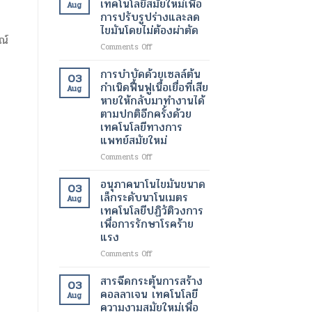
เทคโนโลยีสมัยใหม่เพื่อ
Aug
ของ
ทางการ
ด้วย
การปรับรูปร่างและลด
ผู้
ผ่าตัด
เลเซอร์
ไขมันโดยไม่ต้องผ่าตัด
ป่วย
สมัย
เทคโนโลยี
ณ์
ใหม่
ความ
on
Comments Off
เพิ่ม
งาม
โปร
ความ
สมัย
แก
การบำบัดด้วยเซลล์ต้น
03
ปลอดภัย
ใหม่
รม
กำเนิดฟื้นฟูเนื้อเยื่อที่เสีย
Aug
ของ
เพื่อ
แวน
หายให้กลับมาทำงานได้
ผู้
ผิว
ควิช
ตามปกติอีกครั้งด้วย
ป่วย
ที่
เทคโนโลยี
เทคโนโลยีทางการ
กระจ่าง
สมัย
แพทย์สมัยใหม่
ใส
ใหม่
และ
เพื่อ
on
Comments Off
สุขภาพ
การ
การ
ดี
ปรับ
บำบัด
อนุภาคนาโนไขมันขนาด
03
ขึ้น
รูป
ด้วย
เล็กระดับนาโนเมตร
Aug
ร่าง
เซลล์
เทคโนโลยีปฏิวัติวงการ
และ
ต้น
เพื่อการรักษาโรคร้าย
ลด
กำเนิด
แรง
ไข
ฟื้นฟู
มัน
เนื้อเยื่อ
on
Comments Off
โดย
ที่
อนุภาค
ไม่
เสีย
นาโน
สารฉีดกระตุ้นการสร้าง
03
ต้อง
หาย
ไข
คอลลาเจน เทคโนโลยี
ผ่าตัด
Aug
ให้
มัน
ความงามสมัยใหม่เพื่อ
กลับ