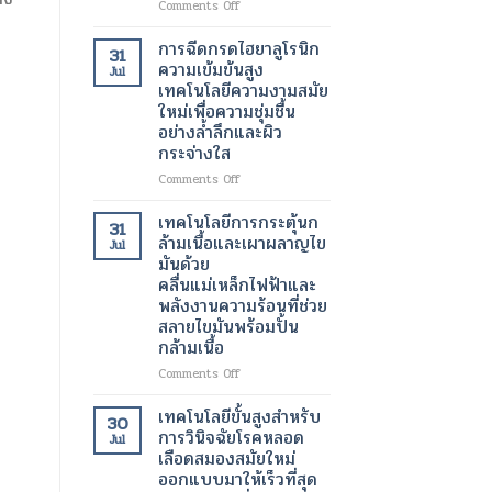
on
Comments Off
เต้น
เครื่อง
ผิด
สแกน
การฉีดกรดไฮยาลูโรนิก
31
จังหวะ
กระเพาะ
ความเข้มข้นสูง
Jul
ปัสสาวะ
เทคโนโลยีความงามสมัย
ด้วย
ใหม่เพื่อความชุ่มชื้น
อัลตรา
อย่างล้ำลึกและผิว
ซา
กระจ่างใส
วนด์
3
on
Comments Off
มิติ
การ
ความ
ฉีด
เทคโนโลยีการกระตุ้นก
31
ก้าวหน้า
กรด
ล้ามเนื้อและเผาผลาญไข
Jul
ครั้ง
ไฮ
มันด้วย
สำคัญ
ยา
คลื่นแม่เหล็กไฟฟ้าและ
ใน
ลู
พลังงานความร้อนที่ช่วย
เทคโนโลยี
โร
สลายไขมันพร้อมปั้น
ทางการ
นิก
แพทย์
กล้ามเนื้อ
ความ
สำหรับ
เข้ม
on
Comments Off
การ
ข้น
เทคโนโลยี
วัด
สูง
การก
เทคโนโลยีขั้นสูงสำหรับ
ปริมาตร
30
เทคโนโลยี
ระ
การวินิจฉัยโรคหลอด
ปัสสาวะ
Jul
ความ
ตุ้
เลือดสมองสมัยใหม่
งาม
นก
ออกแบบมาให้เร็วที่สุด
สมัย
ล้า