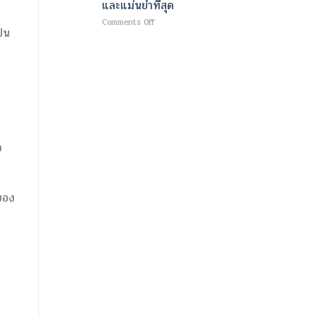
และแม่นยำที่สุด
ใหม่
ม
เพื่อ
เนื้อ
on
Comments Off
ความ
็น
และ
เทคโนโลยี
ชุ่ม
เผา
ขั้น
ชื้น
ผลาญ
สูง
อย่าง
ไข
สำหรับ
ล้ำ
มัน
การ
ลึก
ด้วย
วินิจฉัย
และ
คลื่นแม่เหล็กไฟฟ้า
โรค
ผิว
และ
หลอด
กระจ่าง
พลังงาน
เลือด
ใส
ความ
สมอง
จ
ร้อน
สมัย
ที่
ใหม่
ช่วย
ออกแบบ
สลาย
มา
ของ
ไข
ให้
มัน
เร็ว
พร้อม
ที่สุด
ปั้น
และ
กล้าม
แม่นยำ
เนื้อ
ที่สุด