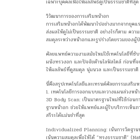
เฉพาะบุคคลเพื่อให้ผลลัพธ์ดูเป็นธรรมชาติที่สุด
วิวัฒนาการของการเสริมหน้าอก
การเสริมหน้าอกได้พัฒนาไปอย่างมากจากยุคแรกเ
ส่งผลให้ดูไม่เป็นธรรมชาติ อย่างไรก็ตาม ควา
สมดุลระหว่างหน้าอกและรูปร่างโดยรวมของผู้ป
ศัลยแพทย์ความงามสมัยใหม่ใช้เทคโนโลยีที่ซั
ผนังทรวงอก และปัจจัยด้านไลฟ์สไตล์ ก่อนที่จะ
ให้ผลลัพธ์ที่ดูสมดุล นุ่มนวล และเป็นธรรมชาติ
นี่คือสรุปเทคโนโลยีและเทรนด์ศัลยกรรมเสริมหน้
1. เทคโนโลยีการออกแบบและวางแผนล่วงหน้า
3D Body Scan: เป็นมาตรฐานใหม่ที่ใช้ก่อนการผ
ฐานหน้าอก ช่วยให้แพทย์และผู้รับบริการเห็น
สรีระได้แม่นยำที่สุด
Individualized Planning: เน้นการวัดฐานหน้า
เน้นความสมดุลเพื่อให้ได้ “ทรงธรรมชาติ” (N