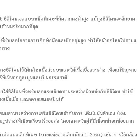
ลิโคนเจลแบบหนืดพิเศษที่มีความคงตัวสูง แม้ถุงซิลิโคนจะฉีกขาด
เต้านมจริงมากที่สุด
ิวที่ช่วยลดโอกาสการเกิดพังผืดและยืดหยุ่นสูง ทำให้หน้าอกไหลไปตาม
่าทาง
ลิโคนไว้ใต้กล้ามเนื้อส่วนบนและใต้เนื้อเยื่อส่วนล่าง เพื่อแก้ปัญหา
ธ์ที่เนินอกดูละมุนและเป็นธรรมชาติ
ใส่ซิลิโคนที่จะช่วยลดแรงเสียดทานระหว่างผิวหนังกับซิลิโคน ทำให้
นื้อเยื่อ และลดรอยแผลเป็นได้
านระหว่างการเสริมซิลิโคนเข้ากับการ เติมไขมันตัวเอง (Fat
ูปร่างให้เนียนเรียบไร้รอยต่อ โดยเฉพาะในผู้ที่มีเนื้อหน้าอกน้อยมาก
ตัดแผลเล็กพิเศษ (บางแห่งอาจเล็กเพียง 1-2 ซม.) เช่น การใช้กล้อ