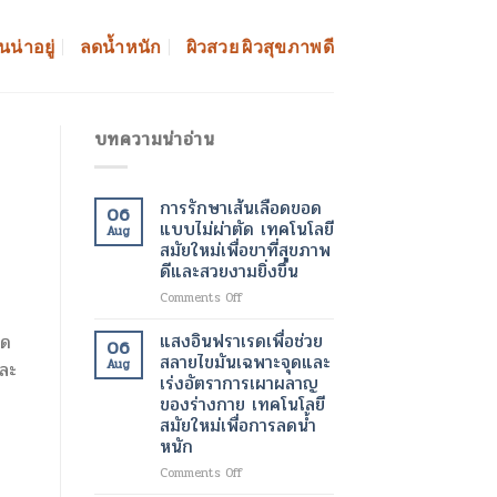
นน่าอยู่
ลดน้ำหนัก
ผิวสวย ผิวสุขภาพดี
บทความน่าอ่าน
การรักษาเส้นเลือดขอด
06
แบบไม่ผ่าตัด เทคโนโลยี
Aug
สมัยใหม่เพื่อขาที่สุขภาพ
ดีและสวยงามยิ่งขึ้น
on
Comments Off
การ
รักษา
แสงอินฟราเรดเพื่อช่วย
ลด
06
เส้นเลือด
สลายไขมันเฉพาะจุดและ
Aug
และ
ขอด
เร่งอัตราการเผาผลาญ
แบบ
ของร่างกาย เทคโนโลยี
ไม่
สมัยใหม่เพื่อการลดน้ำ
ผ่าตัด
หนัก
เทคโนโลยี
สมัย
on
Comments Off
ใหม่
แสง