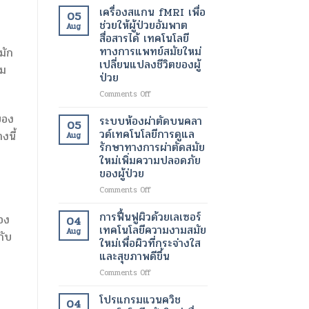
เพื่อ
อินฟราเรด
เครื่องสแกน fMRI เพื่อ
05
ขา
เพื่อ
ช่วยให้ผู้ป่วยอัมพาต
Aug
ที่
ช่วย
สื่อสารได้ เทคโนโลยี
สุขภาพ
สลาย
ทางการแพทย์สมัยใหม่
มัก
ดี
ไข
เปลี่ยนแปลงชีวิตของผู้
และ
มัน
าม
ป่วย
สวยงาม
เฉพาะ
ยิ่ง
จุด
on
Comments Off
ขึ้น
และ
เครื่อง
เร่ง
ของ
สแกน
ระบบห้องผ่าตัดบนคลา
05
อัตรา
fMRI
วด์เทคโนโลยีการดูแล
งนี้
Aug
การ
เพื่อ
รักษาทางการผ่าตัดสมัย
เผา
ช่วย
ใหม่เพิ่มความปลอดภัย
ผลาญ
ให้
ของผู้ป่วย
ของ
ผู้
ร่างกาย
ป่วย
on
Comments Off
เทคโนโลยี
อัมพาต
ระบบ
สมัย
สื่อสาร
ห้อง
การฟื้นฟูผิวด้วยเลเซอร์
อง
04
ใหม่
ได้
ผ่าตัด
เทคโนโลยีความงามสมัย
เพื่อ
Aug
เทคโนโลยี
กับ
บน
ใหม่เพื่อผิวที่กระจ่างใส
การ
ทางการ
คลา
และสุขภาพดีขึ้น
ลด
แพทย์
วด์
น้ำ
สมัย
เทคโนโลยี
on
Comments Off
หนัก
ใหม่
การ
การ
เปลี่ยนแปลง
ดูแล
ฟื้นฟู
โปรแกรมแวนควิช
04
ชีวิต
รักษา
ผิว