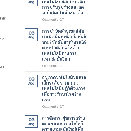
เทคโนโลยีสมัยใหม่เพื่อ
Aug
ของ
ทางการ
ด้วย
การปรับรูปร่างและลด
ผู้
ผ่าตัด
เลเซอร์
ไขมันโดยไม่ต้องผ่าตัด
ป่วย
สมัย
เทคโนโลยี
 เจล
ใหม่
ความ
on
Comments Off
เพิ่ม
งาม
โปร
ความ
สมัย
แก
การบำบัดด้วยเซลล์ต้น
03
ปลอดภัย
ใหม่
รม
กำเนิดฟื้นฟูเนื้อเยื่อที่เสีย
Aug
แรง
ของ
เพื่อ
แวน
หายให้กลับมาทำงานได้
ผู้
ผิว
ควิช
ตามปกติอีกครั้งด้วย
ป่วย
ที่
เทคโนโลยี
เทคโนโลยีทางการ
กระจ่าง
สมัย
แพทย์สมัยใหม่
ใส
ใหม่
และ
เพื่อ
on
ขอบ
Comments Off
สุขภาพ
การ
การ
ดี
ปรับ
บำบัด
อนุภาคนาโนไขมันขนาด
03
ขึ้น
รูป
ด้วย
เล็กระดับนาโนเมตร
Aug
ร่าง
เซลล์
เทคโนโลยีปฏิวัติวงการ
และ
ต้น
เพื่อการรักษาโรคร้าย
ลด
กำเนิด
แรง
ไข
ฟื้นฟู
มัน
เนื้อเยื่อ
on
Comments Off
โดย
ที่
อนุภาค
ไม่
เสีย
นาโน
สารฉีดกระตุ้นการสร้าง
03
ต้อง
หาย
ไข
คอลลาเจน เทคโนโลยี
ผ่าตัด
Aug
ให้
มัน
ง
ความงามสมัยใหม่เพื่อ
กลับ