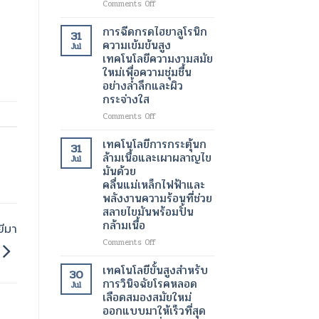
on
Comments Off
เต้น
เครื่อง
ผิด
สแกน
การฉีดกรดไฮยาลูโรนิก
31
จังหวะ
กระเพาะ
ความเข้มข้นสูง
Jul
ปัสสาวะ
เทคโนโลยีความงามสมัย
ด้วย
ใหม่เพื่อความชุ่มชื้น
อัลตรา
อย่างล้ำลึกและผิว
ซา
กระจ่างใส
วนด์
3
on
Comments Off
มิติ
การ
ความ
ฉีด
เทคโนโลยีการกระตุ้นก
31
ก้าวหน้า
กรด
ล้ามเนื้อและเผาผลาญไข
Jul
ครั้ง
ไฮ
มันด้วย
สำคัญ
ยา
คลื่นแม่เหล็กไฟฟ้าและ
ใน
ลู
พลังงานความร้อนที่ช่วย
เทคโนโลยี
โร
สลายไขมันพร้อมปั้น
ทางการ
นิก
แพทย์
กล้ามเนื้อ
ความ
ีมา
สำหรับ
เข้ม
on
Comments Off
การ
ข้น
เทคโนโลยี
วัด
สูง
การก
เทคโนโลยีขั้นสูงสำหรับ
ปริมาตร
30
เทคโนโลยี
ระ
การวินิจฉัยโรคหลอด
ปัสสาวะ
Jul
ความ
ตุ้
เลือดสมองสมัยใหม่
งาม
นก
ออกแบบมาให้เร็วที่สุด
สมัย
ล้า