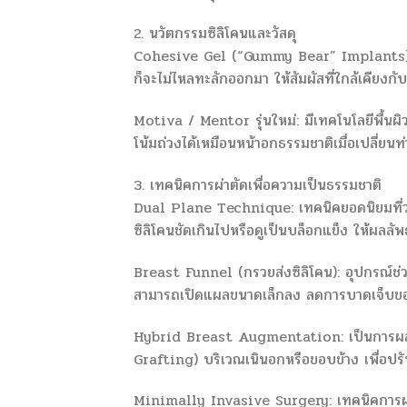
2. นวัตกรรมซิลิโคนและวัสดุ
Cohesive Gel (“Gummy Bear” Implants): ซิ
ก็จะไม่ไหลทะลักออกมา ให้สัมผัสที่ใกล้เคียงกับ
Motiva / Mentor รุ่นใหม่: มีเทคโนโลยีพื้นผ
โน้มถ่วงได้เหมือนหน้าอกธรรมชาติเมื่อเปลี่ยนท
3. เทคนิคการผ่าตัดเพื่อความเป็นธรรมชาติ
Dual Plane Technique: เทคนิคยอดนิยมที่วางซิ
ซิลิโคนชัดเกินไปหรือดูเป็นบล็อกแข็ง ให้ผลลัพ
Breast Funnel (กรวยส่งซิลิโคน): อุปกรณ์ช่วย
สามารถเปิดแผลขนาดเล็กลง ลดการบาดเจ็บของเ
Hybrid Breast Augmentation: เป็นการผสมผส
Grafting) บริเวณเนินอกหรือขอบข้าง เพื่อปรับร
Minimally Invasive Surgery: เทคนิคการผ่า