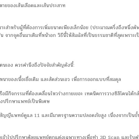
ยหายของเส้นเลือดและเส้นประสาท
หรับผู้ที่ต้องการเพิ่มขนาดเพียงเล็กน้อย (ประมาณครึ่งถึงหนึ่งคัพ
ากจุดอื่นมาเติมที่หน้าอก วิธีนี้ให้สัมผัสที่เป็นธรรมชาติที่สุดเพราะเป
เอง ควรคำนึงถึงปัจจัยสำคัญดังนี้:
นาของเนื้อเยื่อเดิม และสัดส่วนเอว เพื่อการออกแบบที่สมดุล
อมีกิจกรรมที่ต้องเคลื่อนไหวร่างกายเยอะ เทคนิคการวางซิลิโคนใต้กล
ต้องปรึกษาแพทย์เป็นพิเศษ
ัญญีแพทย์ดูแล 1:1 และมีมาตรฐานความปลอดภัยสูง เนื่องจากเป็นขั้
ห้ลองเข้าไปปรึกษาศัลยแพทย์ตกแต่งเฉพาะทางเพื่อทำ 3D Scan และรับค