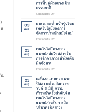
ขนาด
การฟื้นฟูผิวอย่างเป็น
มา
เล็ก
ธรรมชาติ
ทำงาน
ระดับ
ได้
นาโน
on
Comments Off
ตาม
เมตร
สาร
ปกติ
)
เทคโนโลยี
ฉีด
ยาช่วยลดน้ำหนักรุ่นใหม่
03
อีก
ปฏิวัติ
กระตุ้น
เทคโนโลยีของการ
็น
Aug
ครั้ง
วงการ
การ
จัดการน้ำหนักสมัยใหม่
ด้วย
เพื่อ
สร้าง
เทคโนโลยี
การ
on
Comments Off
คอ
ทางการ
รักษา
ยา
ล
แพทย์
โรค
ช่วย
ลา
เทคโนโลยีทางการ
01
สมัย
ร้าย
ลด
เจน
แพทย์สมัยใหม่สำหรับ
Aug
ใหม่
แรง
น้ำ
เทคโนโลยี
การรักษาภาวะหัวใจเต้น
หนัก
ความ
ผิดจังหวะ
รุ่น
งาม
ใหม่
สมัย
on
Comments Off
เทคโนโลยี
ใหม่
เทคโนโลยี
้าม
ของ
เพื่อ
ทางการ
เครื่องสแกนกระเพาะ
01
การ
การ
แพทย์
ปัสสาวะด้วยอัลตราซา
Aug
จัดการ
ฟื้นฟู
สมัย
วนด์ 3 มิติ ความ
น้ำ
ผิว
ใหม่
น
ก้าวหน้าครั้งสำคัญใน
หนัก
อย่าง
สำหรับ
เทคโนโลยีทางการ
สมัย
เป็น
การ
แพทย์สำหรับการวัด
ใหม่
ธรรมชาติ
รักษา
ปริมาตรปัสสาวะ
ภาวะ
ำ
หัวใจ