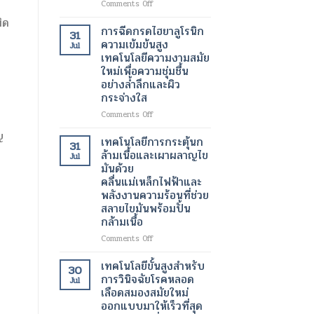
on
Comments Off
เต้น
เครื่อง
ิด
ผิด
สแกน
การฉีดกรดไฮยาลูโรนิก
31
จังหวะ
กระเพาะ
ความเข้มข้นสูง
Jul
ปัสสาวะ
เทคโนโลยีความงามสมัย
ด้วย
ใหม่เพื่อความชุ่มชื้น
อัลตรา
อย่างล้ำลึกและผิว
ซา
กระจ่างใส
วนด์
3
on
Comments Off
มิติ
การ
ญ
ความ
ฉีด
เทคโนโลยีการกระตุ้นก
31
ก้าวหน้า
กรด
ล้ามเนื้อและเผาผลาญไข
Jul
ครั้ง
ไฮ
มันด้วย
สำคัญ
ยา
คลื่นแม่เหล็กไฟฟ้าและ
ใน
ลู
พลังงานความร้อนที่ช่วย
เทคโนโลยี
โร
สลายไขมันพร้อมปั้น
ทางการ
นิก
แพทย์
กล้ามเนื้อ
ความ
สำหรับ
เข้ม
on
Comments Off
การ
ข้น
เทคโนโลยี
วัด
สูง
การก
เทคโนโลยีขั้นสูงสำหรับ
ปริมาตร
30
เทคโนโลยี
ระ
การวินิจฉัยโรคหลอด
ปัสสาวะ
Jul
ความ
ตุ้
เลือดสมองสมัยใหม่
งาม
นก
ออกแบบมาให้เร็วที่สุด
สมัย
ล้า