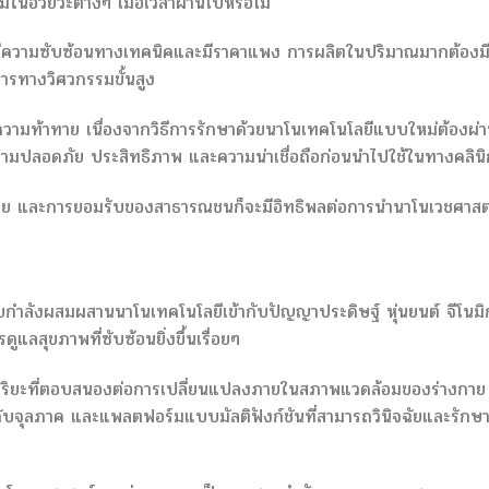
มในอวัยวะต่างๆ เมื่อเวลาผ่านไปหรือไม่
มีความซับซ้อนทางเทคนิคและมีราคาแพง การผลิตในปริมาณมากต้องม
รทางวิศวกรรมขั้นสูง
ความท้าทาย เนื่องจากวิธีการรักษาด้วยนาโนเทคโนโลยีแบบใหม่ต้องผ่
ามปลอดภัย ประสิทธิภาพ และความน่าเชื่อถือก่อนนำไปใช้ในทางคลินิ
้ป่วย และการยอมรับของสาธารณชนก็จะมีอิทธิพลต่อการนำนาโนเวชศาสต
กำลังผสมผสานนาโนเทคโนโลยีเข้ากับปัญญาประดิษฐ์ หุ่นยนต์ จีโนมิ
แลสุขภาพที่ซับซ้อนยิ่งขึ้นเรื่อยๆ
อัจฉริยะที่ตอบสนองต่อการเปลี่ยนแปลงภายในสภาพแวดล้อมของร่างกาย 
จุลภาค และแพลตฟอร์มแบบมัลติฟังก์ชันที่สามารถวินิจฉัยและรักษ