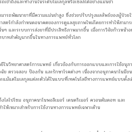
รถเข้าถึงและทำงานในระดับโมเลกุลหรือเซลล์ได้อย่างแม่นยำ
มารถพัฒนายาที่มีความแม่นยำสูง ซึ่งช่วยปรับปรุงผลลัพธ์ของผู้ป่วย
เวชศาสตร์กำลังกำหนดอนาคตของการดูแลสุขภาพใหม่โดยการทำให้สามาร
ๆ และระบบการส่งยาที่มีประสิทธิภาพมากขึ้น เมื่อการวิจัยก้าวหน้าอย
ามีบทบาทสำคัญมากขึ้นในทางการแพทย์ทั่วโลก
ลยีในวิทยาศาสตร์การแพทย์ เกี่ยวข้องกับการออกแบบและการใช้อนุภ
นิจฉัย ตรวจสอบ ป้องกัน และรักษาโรคต่างๆ เนื่องจากอนุภาคนาโนมีข
 และแม้แต่โมเลกุลแต่ละตัวได้ในแบบที่เทคโนโลยีทางการแพทย์แบบดั้งเ
มถึงไลโปโซม อนุภาคนาโนพอลิเมอร์ เดนดริเมอร์ ควอนตัมดอท และ
่ทำให้เหมาะสำหรับการใช้งานทางการแพทย์เฉพาะด้าน