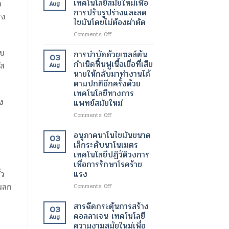
เทคโนโลยีสมัยใหม่เพื่อ
อ
Aug
ของ
ทางการ
ด้วย
การปรับรูปร่างและลด
ผู้
็ง
ผ่าตัด
เลเซอร์
ไขมันโดยไม่ต้องผ่าตัด
ป่วย
สมัย
เทคโนโลยี
ใหม่
ความ
on
Comments Off
เพิ่ม
งาม
โปร
ความ
สมัย
ับ
แก
การบำบัดด้วยเซลล์ต้น
03
ปลอดภัย
ใหม่
รม
กำเนิดฟื้นฟูเนื้อเยื่อที่เสีย
ัส
Aug
ของ
เพื่อ
แวน
หายให้กลับมาทำงานได้
ผู้
ผิว
ควิช
ตามปกติอีกครั้งด้วย
ป่วย
ที่
เทคโนโลยี
เทคโนโลยีทางการ
กระจ่าง
สมัย
ง
แพทย์สมัยใหม่
ใส
ใหม่
และ
เพื่อ
on
Comments Off
สุขภาพ
การ
การ
ดี
ปรับ
บำบัด
อนุภาคนาโนไขมันขนาด
03
ขึ้น
รูป
ด้วย
เล็กระดับนาโนเมตร
Aug
ร่าง
เซลล์
เทคโนโลยีปฏิวัติวงการ
และ
ต้น
เพื่อการรักษาโรคร้าย
ลด
กำเนิด
แรง
่ว
ไข
ฟื้นฟู
มัน
เนื้อเยื่อ
บผลก
on
Comments Off
โดย
ที่
อนุภาค
ไม่
เสีย
นาโน
สารฉีดกระตุ้นการสร้าง
03
ต้อง
หาย
ไข
คอลลาเจน เทคโนโลยี
ผ่าตัด
Aug
ให้
มัน
ความงามสมัยใหม่เพื่อ
กลับ