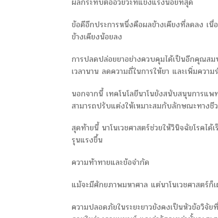
ผลกระทบต่ออวัยวะที่แข็งแรงน้อยที่สุด
ข้อดีอีกประการหนึ่งคือผลข้างเคียงที่ลดลง เนื่อง
ข้างเคียงน้อยลง
การปลดปล่อยยาอย่างควบคุมได้เป็นอีกคุณสมบ
เวลานาน ลดความถี่ในการให้ยา และเพิ่มความร่
นอกจากนี้ เทคโนโลยีนาโนยังสนับสนุนการแพทย
สามารถปรับแต่งให้เหมาะสมกับลักษณะทางชี
สุดท้ายนี้ นาโนเวชศาสตร์ช่วยให้วินิจฉัยโรคได
รุนแรงขึ้น
ความท้าทายและข้อจำกัด
แม้จะมีศักยภาพมหาศาล แต่นาโนเวชศาสตร์ก็
ความปลอดภัยในระยะยาวยังคงเป็นหัวข้อวิจัยท