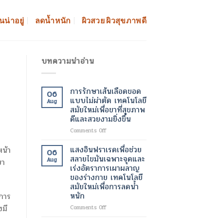
นน่าอยู่
ลดน้ำหนัก
ผิวสวย ผิวสุขภาพดี
บทความน่าอ่าน
การรักษาเส้นเลือดขอด
06
แบบไม่ผ่าตัด เทคโนโลยี
Aug
สมัยใหม่เพื่อขาที่สุขภาพ
ดีและสวยงามยิ่งขึ้น
on
Comments Off
การ
รักษา
แสงอินฟราเรดเพื่อช่วย
หน้า
06
เส้นเลือด
สลายไขมันเฉพาะจุดและ
Aug
ษา
ขอด
เร่งอัตราการเผาผลาญ
แบบ
ของร่างกาย เทคโนโลยี
ไม่
สมัยใหม่เพื่อการลดน้ำ
ผ่าตัด
หนัก
การ
เทคโนโลยี
สมัย
งมี
on
Comments Off
ใหม่
แสง