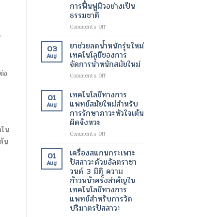
ขนาด
การฟื้นฟูผิวอย่างเป็น
มา
เล็ก
ธรรมชาติ
ทำงาน
ระดับ
ได้
นาโน
on
Comments Off
ตาม
เมตร
สาร
ี
ปกติ
เทคโนโลยี
ฉีด
ยาช่วยลดน้ำหนักรุ่นใหม่
03
อีก
ปฏิวัติ
กระตุ้น
เทคโนโลยีของการ
Aug
ครั้ง
วงการ
การ
จัดการน้ำหนักสมัยใหม่
ด้วย
เพื่อ
สร้าง
่อ
เทคโนโลยี
การ
on
Comments Off
คอ
ทางการ
รักษา
ยา
ล
แพทย์
โรค
ช่วย
ลา
เทคโนโลยีทางการ
01
สมัย
ร้าย
ลด
เจน
แพทย์สมัยใหม่สำหรับ
Aug
ใหม่
แรง
น้ำ
เทคโนโลยี
การรักษาภาวะหัวใจเต้น
หนัก
ความ
ผิดจังหวะ
รุ่น
งาม
าโน
ใหม่
สมัย
on
Comments Off
ต้น
เทคโนโลยี
ใหม่
เทคโนโลยี
ของ
เพื่อ
ทางการ
เครื่องสแกนกระเพาะ
01
การ
การ
แพทย์
ปัสสาวะด้วยอัลตราซา
Aug
จัดการ
ฟื้นฟู
สมัย
วนด์ 3 มิติ ความ
น้ำ
ผิว
ใหม่
ก้าวหน้าครั้งสำคัญใน
หนัก
อย่าง
สำหรับ
เทคโนโลยีทางการ
สมัย
เป็น
การ
แพทย์สำหรับการวัด
ใหม่
ธรรมชาติ
รักษา
ปริมาตรปัสสาวะ
ภาวะ
หัวใจ