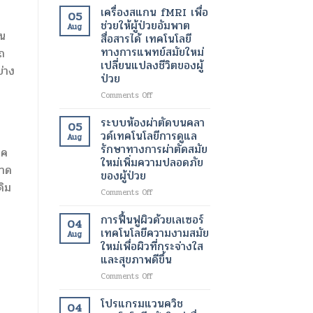
เพื่อ
อินฟราเรด
เครื่องสแกน fMRI เพื่อ
05
ขา
เพื่อ
ช่วยให้ผู้ป่วยอัมพาต
Aug
ที่
ช่วย
ใน
สื่อสารได้ เทคโนโลยี
สุขภาพ
สลาย
ทางการแพทย์สมัยใหม่
ถ
ดี
ไข
เปลี่ยนแปลงชีวิตของผู้
และ
มัน
่าง
ป่วย
สวยงาม
เฉพาะ
ยิ่ง
จุด
on
Comments Off
ขึ้น
และ
เครื่อง
เร่ง
สแกน
ระบบห้องผ่าตัดบนคลา
05
อัตรา
fMRI
วด์เทคโนโลยีการดูแล
Aug
การ
เพื่อ
รักษาทางการผ่าตัดสมัย
าค
เผา
ช่วย
ใหม่เพิ่มความปลอดภัย
ผลาญ
ให้
นาด
ของผู้ป่วย
ของ
ผู้
ดิม
ร่างกาย
ป่วย
on
Comments Off
เทคโนโลยี
อัมพาต
ระบบ
สมัย
สื่อสาร
ห้อง
การฟื้นฟูผิวด้วยเลเซอร์
04
ใหม่
ได้
ผ่าตัด
เทคโนโลยีความงามสมัย
เพื่อ
Aug
เทคโนโลยี
บน
ใหม่เพื่อผิวที่กระจ่างใส
การ
ทางการ
คลา
และสุขภาพดีขึ้น
ลด
แพทย์
วด์
น้ำ
สมัย
เทคโนโลยี
on
Comments Off
หนัก
ใหม่
การ
การ
เปลี่ยนแปลง
ดูแล
ฟื้นฟู
โปรแกรมแวนควิช
04
ชีวิต
รักษา
ผิว