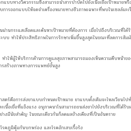
อกแบบทางวิศวกรรมซึ่งสามารถนำสารบำบัดไปยังเนื้อเยื่อเป้าหมายหรื
ได้รับการออกแบบให้จดจำเครื่องหมายทางชีวภาพเฉพาะที่พบในเซลล์มะเร
ียนผ่านกระแสเลือดและค้นหาเป้าหมายที่ต้องการ เมื่อไปถึงบริเวณที่ได้ร
บ ทำให้ประสิทธิภาพในการรักษาเพิ่มขึ้นสูงสุดในขณะที่ลดการสัมผ
าพ ทำให้ผู้ให้บริการด้านการดูแลสุขภาพสามารถมองเห็นความคืบหน้าขอ
การสร้างภาพทางการแพทย์ขั้นสูง
วชศาสตร์คือการส่งยาแบบกำหนดเป้าหมาย ยาแบบดั้งเดิมจะไหลเวียนไปทั
คและเนื้อเยื่อที่แข็งแรง อนุภาคนาโนสามารถขนส่งยาไปยังบริเวณที่ได้รั
่างมีนัยสำคัญ ในขณะเดียวกันก็ลดผลข้างเคียงที่เป็นอันตราย
ง โรคภูมิคุ้มกันบกพร่อง และโรคอักเสบเรื้อรัง