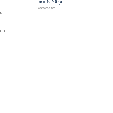
และแม่นยำที่สุด
ใหม่
ม
เพื่อ
เนื้อ
on
Comments Off
ความ
และ
ีผล
เทคโนโลยี
ชุ่ม
เผา
ขั้น
ชื้น
ผลาญ
สูง
อย่าง
ไข
สำหรับ
ล้ำ
มัน
การ
ะยะ
ลึก
ด้วย
วินิจฉัย
และ
คลื่นแม่เหล็กไฟฟ้า
โรค
ผิว
และ
หลอด
กระจ่าง
พลังงาน
เลือด
ใส
ความ
สมอง
ร้อน
สมัย
ที่
ใหม่
ช่วย
ออกแบบ
สลาย
มา
ไข
ให้
มัน
เร็ว
พร้อม
ที่สุด
ปั้น
และ
กล้าม
แม่นยำ
เนื้อ
ที่สุด