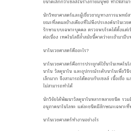
ขนาดเล็กกว่าเซลล์ในร่างกายมนุษย์ ทำให้สามา
นักวิทยาศาสตร์และผู้เชี่ยวชาญทางการแพทย์สา
ขณะที่ลดผลข้างเคียงที่ไม่พึงประสงค์นาโน
รักษาแบบเฉพาะบุคคล ตรวจพบโรคได้ตั้งแต่เนิ่น
ต่อเนื่อง เทคโนโลยีล้ำสมัยนี้คาดว่าจะเข้าม
นาโนเวชศาสตร์คืออะไร?
นาโนเวชศาสตร์คือการประยุกต์ใช้นาโนเทคโนโ
นาโน วัสดุนาโน และอุปกรณ์ระดับนาโนเพื่อวิ
เล็กมาก จึงสามารถโต้ตอบกับเซลล์ เนื้อเยื่อ
ไม่สามารถทำได้
นักวิจัยได้พัฒนาวัสดุนาโนหลากหลายชนิด รว
อนุภาคนาโนโลหะ แต่ละชนิดมีลักษณะเฉพาะที
นาโนเวชศาสตร์ทำงานอย่างไร