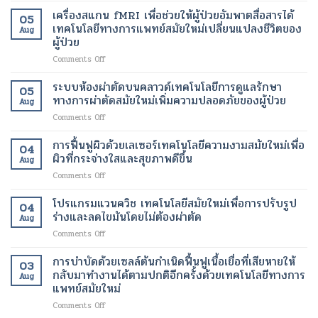
อินฟราเรด
เทคโนโลยี
เครื่องสแกน fMRI เพื่อช่วยให้ผู้ป่วยอัมพาตสื่อสารได้
05
เพื่อ
สมัย
เทคโนโลยีทางการแพทย์สมัยใหม่เปลี่ยนแปลงชีวิตของ
Aug
ช่วย
ใหม่
ผู้ป่วย
สลาย
เพื่อ
on
Comments Off
ไข
ขา
เครื่อง
มัน
ที่
สแกน
เฉพาะ
ระบบห้องผ่าตัดบนคลาวด์เทคโนโลยีการดูแลรักษา
สุขภาพ
05
fMRI
จุด
ดี
ทางการผ่าตัดสมัยใหม่เพิ่มความปลอดภัยของผู้ป่วย
Aug
เพื่อ
และ
และ
on
Comments Off
ช่วย
เร่ง
สวยงาม
ระบบ
ให้
อัตรา
ยิ่ง
ห้อง
การฟื้นฟูผิวด้วยเลเซอร์เทคโนโลยีความงามสมัยใหม่เพื่อ
ผู้
การ
ขึ้น
04
ผ่าตัด
ป่วย
ผิวที่กระจ่างใสและสุขภาพดีขึ้น
เผา
Aug
บน
อัมพาต
ผลาญ
on
Comments Off
คลา
สื่อสาร
ของ
การ
วด์
ได้
ร่างกาย
ฟื้นฟู
โปรแกรมแวนควิช เทคโนโลยีสมัยใหม่เพื่อการปรับรูป
เทคโนโลยี
เทคโนโลยี
เทคโนโลยี
04
ผิว
การ
ร่างและลดไขมันโดยไม่ต้องผ่าตัด
ทางการ
สมัย
Aug
ด้วย
ดูแล
แพทย์
ใหม่
on
Comments Off
เลเซอร์
รักษา
สมัย
เพื่อ
โปร
เทคโนโลยี
ทางการ
ใหม่
การ
แก
การบำบัดด้วยเซลล์ต้นกำเนิดฟื้นฟูเนื้อเยื่อที่เสียหายให้
ความ
ผ่าตัด
03
เปลี่ยนแปลง
ลด
รม
งาม
กลับมาทำงานได้ตามปกติอีกครั้งด้วยเทคโนโลยีทางการ
สมัย
ชีวิต
Aug
น้ำ
แวน
สมัย
แพทย์สมัยใหม่
ใหม่
ของ
หนัก
ควิช
ใหม่
เพิ่ม
ผู้
on
Comments Off
เทคโนโลยี
เพื่อ
ความ
ป่วย
การ
สมัย