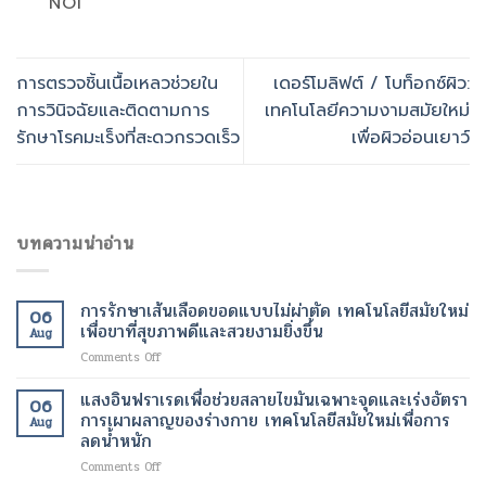
NOI
การตรวจชิ้นเนื้อเหลวช่วยใน
เดอร์โมลิฟต์ / โบท็อกซ์ผิว:
การวินิจฉัยและติดตามการ
เทคโนโลยีความงามสมัยใหม่
รักษาโรคมะเร็งที่สะดวกรวดเร็ว
เพื่อผิวอ่อนเยาว์
บทความน่าอ่าน
การรักษาเส้นเลือดขอดแบบไม่ผ่าตัด เทคโนโลยีสมัยใหม่
06
เพื่อขาที่สุขภาพดีและสวยงามยิ่งขึ้น
Aug
on
Comments Off
การ
รักษา
แสงอินฟราเรดเพื่อช่วยสลายไขมันเฉพาะจุดและเร่งอัตรา
06
เส้นเลือด
การเผาผลาญของร่างกาย เทคโนโลยีสมัยใหม่เพื่อการ
Aug
ขอด
ลดน้ำหนัก
แบบ
on
Comments Off
ไม่
แสง
ผ่าตัด