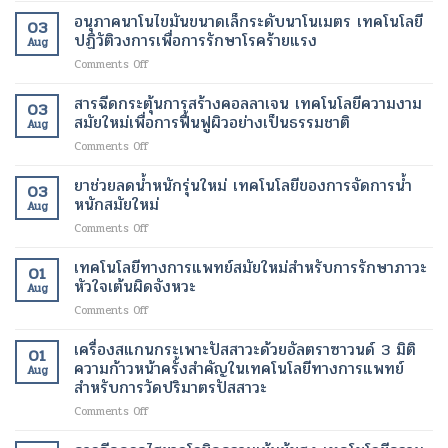
ผิว
ปลอดภัย
บำบัด
ใหม่
อนุภาคนาโนไขมันขนาดเล็กระดับนาโนเมตร เทคโนโลยี
ที่
ของ
03
ด้วย
เพื่อ
ปฏิวัติวงการเพื่อการรักษาโรคร้ายแรง
กระจ่าง
ผู้
Aug
เซลล์
การ
ใส
ป่วย
on
Comments Off
ต้น
ปรับ
และ
อนุภาค
กำเนิด
รูป
สุขภาพ
นาโน
สารฉีดกระตุ้นการสร้างคอลลาเจน เทคโนโลยีความงาม
ฟื้นฟู
ร่าง
ดี
03
ไข
เนื้อเยื่อ
สมัยใหม่เพื่อการฟื้นฟูผิวอย่างเป็นธรรมชาติ
และ
ขึ้น
Aug
มัน
ที่
ลด
on
Comments Off
ขนาด
เสีย
ไข
สาร
เล็ก
หาย
มัน
ฉีด
ยาช่วยลดน้ำหนักรุ่นใหม่ เทคโนโลยีของการจัดการน้ำ
ระดับ
ให้
โดย
03
กระตุ้น
นาโน
หนักสมัยใหม่
กลับ
ไม่
Aug
การ
เมตร
มา
ต้อง
on
Comments Off
สร้าง
เทคโนโลยี
ทำงาน
ผ่าตัด
ยา
คอ
ปฏิวัติ
ได้
ช่วย
เทคโนโลยีทางการแพทย์สมัยใหม่สำหรับการรักษาภาวะ
ล
วงการ
01
ตาม
ลด
ลา
หัวใจเต้นผิดจังหวะ
เพื่อ
ปกติ
Aug
น้ำ
เจน
การ
อีก
on
Comments Off
หนัก
เทคโนโลยี
รักษา
ครั้ง
เทคโนโลยี
รุ่น
ความ
โรค
ด้วย
ทางการ
เครื่องสแกนกระเพาะปัสสาวะด้วยอัลตราซาวนด์ 3 มิติ
ใหม่
งาม
01
ร้าย
เทคโนโลยี
แพทย์
เทคโนโลยี
ความก้าวหน้าครั้งสำคัญในเทคโนโลยีทางการแพทย์
สมัย
แรง
Aug
ทางการ
สมัย
ของ
สำหรับการวัดปริมาตรปัสสาวะ
ใหม่
แพทย์
ใหม่
การ
เพื่อ
สมัย
on
Comments Off
สำหรับ
จัดการ
การ
ใหม่
เครื่อง
การ
น้ำ
ฟื้นฟู
สแกน
รักษา