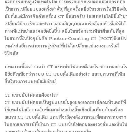
นวัตกรรมขั้นสูงในเทคโนโลยีการตรวจเอกซเรย์คอมพิวเตอร์ที่ถือ
เป็นการเปลี่ยนแปลงครั้งสำคัญที่สุดครั้งหนึ่งในวงการรังสีวินิจฉัย
นับตั้งแต่มีการคิดค้นเครื่อง CT ขึ้นมาครับ โดยเทคโนโลยีนี้เข้ามา
เปลี่ยนวิธีการรับและประมวลผลสัญญาณจากรังสีเอกซ์ เพื่อให้ได้
ภาพที่แม่นยำและคมชัดยิ่งขึ้น หนึ่งในนวัตกรรมที่น่าตื่นเต้นที่สุด
ในสาขานี้ในปัจจุบันคือ Photon-Counting CT (PCCT)ซึ่งเป็น
เทคโนโลยีการถ่ายภาพรุ่นใหม่ที่กำลังเปลี่ยนแปลงวงการรังสี
วินิจฉัย
บทความนี้จะสำรวจว่า CT แบบนับโฟตอนคืออะไร ทำงานอย่างไร
มีข้อดีเหนือกว่าระบบ CT แบบดั้งเดิมอย่างไร และบทบาทที่เพิ่ม
ขึ้นในวงการแพทย์สมัยใหม่
CT แบบนับโฟตอนคืออะไร?
CT แบบนับโฟตอนเป็นรูปแบบขั้นสูงของเอกซเรย์คอมพิวเตอร์ที่
ใช้เทคโนโลยีตรวจจับที่แตกต่างอย่างสิ้นเชิงเมื่อเทียบกับเครื่อง
สแกน CT แบบดั้งเดิม แทนที่จะวัดพลังงานรวมที่ตกกระทบจาก
โฟตอนเอกซเรย์ที่เข้ามา CT แบบนับโฟตอนจะตรวจจับและนับโฟ
ตอนแต่ละตัวและวัดระดับพลังงานของพวกมัน