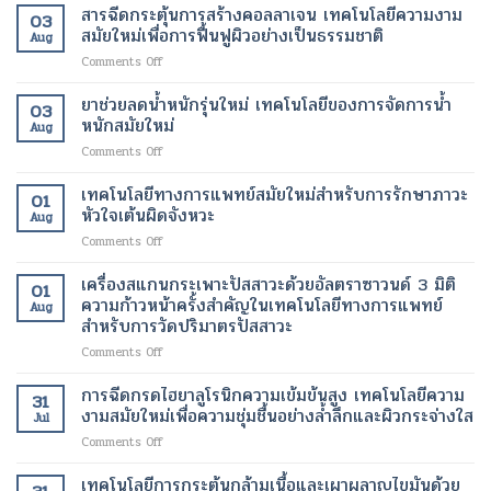
นาโน
สารฉีดกระตุ้นการสร้างคอลลาเจน เทคโนโลยีความงาม
ฟื้นฟู
ร่าง
ดี
03
ไข
เนื้อเยื่อ
สมัยใหม่เพื่อการฟื้นฟูผิวอย่างเป็นธรรมชาติ
และ
ขึ้น
Aug
มัน
ที่
ลด
on
Comments Off
ขนาด
เสีย
ไข
สาร
เล็ก
หาย
มัน
ฉีด
ยาช่วยลดน้ำหนักรุ่นใหม่ เทคโนโลยีของการจัดการน้ำ
ระดับ
ให้
โดย
03
กระตุ้น
นาโน
หนักสมัยใหม่
กลับ
ไม่
Aug
การ
เมตร
มา
ต้อง
on
Comments Off
สร้าง
เทคโนโลยี
ทำงาน
ผ่าตัด
ยา
คอ
ปฏิวัติ
ได้
ช่วย
เทคโนโลยีทางการแพทย์สมัยใหม่สำหรับการรักษาภาวะ
ล
วงการ
01
ตาม
ลด
ลา
หัวใจเต้นผิดจังหวะ
เพื่อ
ปกติ
Aug
น้ำ
เจน
การ
อีก
on
Comments Off
หนัก
เทคโนโลยี
รักษา
ครั้ง
เทคโนโลยี
รุ่น
ความ
โรค
ด้วย
ทางการ
เครื่องสแกนกระเพาะปัสสาวะด้วยอัลตราซาวนด์ 3 มิติ
ใหม่
งาม
01
ร้าย
เทคโนโลยี
แพทย์
เทคโนโลยี
ความก้าวหน้าครั้งสำคัญในเทคโนโลยีทางการแพทย์
สมัย
แรง
Aug
ทางการ
สมัย
ของ
สำหรับการวัดปริมาตรปัสสาวะ
ใหม่
แพทย์
ใหม่
การ
เพื่อ
สมัย
on
Comments Off
สำหรับ
จัดการ
การ
ใหม่
เครื่อง
การ
น้ำ
ฟื้นฟู
สแกน
รักษา
การฉีดกรดไฮยาลูโรนิกความเข้มข้นสูง เทคโนโลยีความ
หนัก
ผิว
31
กระเพาะ
ภาวะ
งามสมัยใหม่เพื่อความชุ่มชื้นอย่างล้ำลึกและผิวกระจ่างใส
สมัย
อย่าง
Jul
ปัสสาวะ
หัวใจ
ใหม่
เป็น
on
Comments Off
ด้วย
เต้น
ธรรมชาติ
การ
อัลตรา
ผิด
ฉีด
เทคโนโลยีการกระตุ้นกล้ามเนื้อและเผาผลาญไขมันด้วย
ซา
จังหวะ