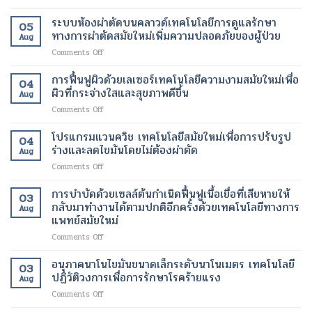
เครื่อง
มัน
ที่
สแกน
เฉพาะ
ระบบห้องผ่าตัดบนคลาวด์เทคโนโลยีการดูแลรักษา
สุขภาพ
05
fMRI
จุด
ดี
ทางการผ่าตัดสมัยใหม่เพิ่มความปลอดภัยของผู้ป่วย
Aug
เพื่อ
และ
และ
on
Comments Off
ช่วย
เร่ง
สวยงาม
ระบบ
ให้
อัตรา
ยิ่ง
ห้อง
การฟื้นฟูผิวด้วยเลเซอร์เทคโนโลยีความงามสมัยใหม่เพื่อ
ผู้
การ
ขึ้น
04
ผ่าตัด
ป่วย
ผิวที่กระจ่างใสและสุขภาพดีขึ้น
เผา
Aug
บน
อัมพาต
ผลาญ
on
Comments Off
คลา
สื่อสาร
ของ
การ
วด์
ได้
ร่างกาย
ฟื้นฟู
โปรแกรมแวนควิช เทคโนโลยีสมัยใหม่เพื่อการปรับรูป
เทคโนโลยี
เทคโนโลยี
เทคโนโลยี
04
ผิว
การ
ร่างและลดไขมันโดยไม่ต้องผ่าตัด
ทางการ
สมัย
Aug
ด้วย
ดูแล
แพทย์
ใหม่
on
Comments Off
เลเซอร์
รักษา
สมัย
เพื่อ
โปร
เทคโนโลยี
ทางการ
ใหม่
การ
แก
การบำบัดด้วยเซลล์ต้นกำเนิดฟื้นฟูเนื้อเยื่อที่เสียหายให้
ความ
ผ่าตัด
03
เปลี่ยนแปลง
ลด
รม
งาม
กลับมาทำงานได้ตามปกติอีกครั้งด้วยเทคโนโลยีทางการ
สมัย
ชีวิต
Aug
น้ำ
แวน
สมัย
แพทย์สมัยใหม่
ใหม่
ของ
หนัก
ควิช
ใหม่
เพิ่ม
ผู้
on
Comments Off
เทคโนโลยี
เพื่อ
ความ
ป่วย
การ
สมัย
ผิว
ปลอดภัย
บำบัด
ใหม่
อนุภาคนาโนไขมันขนาดเล็กระดับนาโนเมตร เทคโนโลยี
ที่
ของ
03
ด้วย
เพื่อ
ปฏิวัติวงการเพื่อการรักษาโรคร้ายแรง
กระจ่าง
ผู้
Aug
เซลล์
การ
ใส
ป่วย
on
Comments Off
ต้น
ปรับ
และ
อนุภาค
กำเนิด
รูป
สุขภาพ