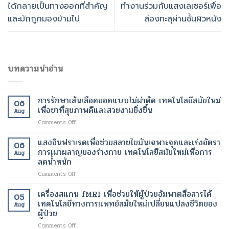
ได้กลายเป็นทางออกที่สำคัญ
ทำงานร่วมกับแสงเลเซอร์เพื่อ
และมักถูกมองข้ามไป
ส่องทะลุผ่านชั้นผิวหนัง
บทความน่าอ่าน
การรักษาเส้นเลือดขอดแบบไม่ผ่าตัด เทคโนโลยีสมัยใหม่
06
เพื่อขาที่สุขภาพดีและสวยงามยิ่งขึ้น
Aug
on
Comments Off
การ
รักษา
แสงอินฟราเรดเพื่อช่วยสลายไขมันเฉพาะจุดและเร่งอัตรา
06
เส้นเลือด
การเผาผลาญของร่างกาย เทคโนโลยีสมัยใหม่เพื่อการ
Aug
ขอด
ลดน้ำหนัก
แบบ
on
Comments Off
ไม่
แสง
ผ่าตัด
อินฟราเรด
เทคโนโลยี
เครื่องสแกน fMRI เพื่อช่วยให้ผู้ป่วยอัมพาตสื่อสารได้
05
เพื่อ
สมัย
เทคโนโลยีทางการแพทย์สมัยใหม่เปลี่ยนแปลงชีวิตของ
Aug
ช่วย
ใหม่
ผู้ป่วย
สลาย
เพื่อ
on
Comments Off
ไข
ขา