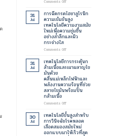
on
Comments Off
เต้น
เครื่อง
ผิด
สแกน
การฉีดกรดไฮยาลูโรนิก
31
จังหวะ
กระเพาะ
ความเข้มข้นสูง
Jul
ปัสสาวะ
เทคโนโลยีความงามสมัย
ด้วย
เด
ใหม่เพื่อความชุ่มชื้น
อัลตรา
อย่างล้ำลึกและผิว
ซา
กระจ่างใส
วนด์
3
on
Comments Off
มิติ
การ
ความ
ฉีด
เทคโนโลยีการกระตุ้นก
31
ก้าวหน้า
กรด
ล้ามเนื้อและเผาผลาญไข
Jul
ครั้ง
ไฮ
มันด้วย
สำคัญ
ยา
คลื่นแม่เหล็กไฟฟ้าและ
ใน
ลู
พลังงานความร้อนที่ช่วย
เทคโนโลยี
โร
สลายไขมันพร้อมปั้น
ทางการ
นิก
แพทย์
กล้ามเนื้อ
ความ
สำหรับ
เข้ม
on
Comments Off
การ
ข้น
เทคโนโลยี
วัด
สูง
การก
เทคโนโลยีขั้นสูงสำหรับ
อน
ปริมาตร
30
เทคโนโลยี
ระ
การวินิจฉัยโรคหลอด
ปัสสาวะ
Jul
ความ
ตุ้
เลือดสมองสมัยใหม่
งาม
นก
ออกแบบมาให้เร็วที่สุด
สมัย
ล้า