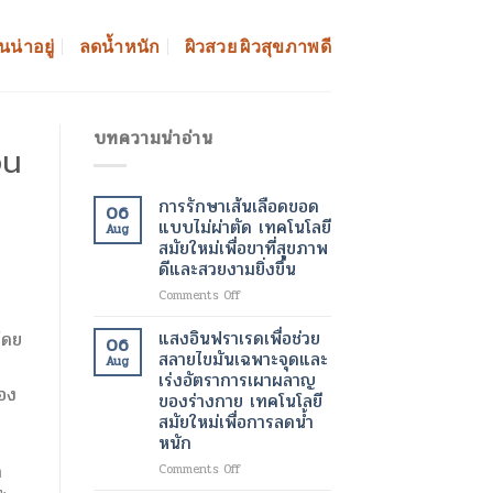
นน่าอยู่
ลดน้ำหนัก
ผิวสวย ผิวสุขภาพดี
บทความน่าอ่าน
อน
การรักษาเส้นเลือดขอด
06
แบบไม่ผ่าตัด เทคโนโลยี
Aug
สมัยใหม่เพื่อขาที่สุขภาพ
ดีและสวยงามยิ่งขึ้น
on
Comments Off
การ
รักษา
แสงอินฟราเรดเพื่อช่วย
นโดย
06
เส้นเลือด
สลายไขมันเฉพาะจุดและ
Aug
ขอด
เร่งอัตราการเผาผลาญ
แบบ
ของ
ของร่างกาย เทคโนโลยี
ไม่
สมัยใหม่เพื่อการลดน้ำ
ผ่าตัด
หนัก
เทคโนโลยี
สมัย
ก
on
Comments Off
ใหม่
แสง