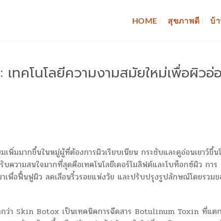
HOME
สุขภาพดี
บ้า
ว: เทคโนโลยีความงามสมัยใหม่เพื่อผิวอ่
เพิ่มมากขึ้นในหมู่ผู้ที่ต้องการผิวเรียบเนียน กระชับและดูอ่อนเยาว์ขึ้
ได้รับความสนใจมากที่สุดคือเทคโนโลยีเดอร์โมลิฟต์และโบท็อกซ์ผิว การ
าเพื่อฟื้นฟูผิว ลดเลือนริ้วรอยแห่งวัย และปรับปรุงรูปลักษณ์โดยรวม
ดปากว่า Skin Botox เป็นเทคนิคการฉีดสาร Botulinum Toxin ที่แต