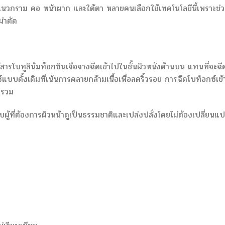
 แนวกราม คอ หน้าผาก และใต้ตา หลายคนเลือกใช้เทคโนโลยีนี้เพราะช่
ผ่าตัด
สารโบทูลินัมท็อกซินเจือจางฉีดเข้าไปในชั้นผิวหนังด้านบน แทนที่จะฉี
บบดั้งเดิมที่เน้นการคลายกล้ามเนื้อเพื่อลดริ้วรอย การฉีดโบท็อกซ์เข้
ยรวม
ผู้ที่ต้องการผิวหน้าดูเป็นธรรมชาติและเปล่งปลั่งโดยไม่ต้องเปลี่ยนแ