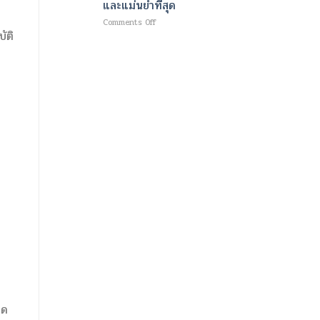
และแม่นยำที่สุด
ใหม่
ม
เพื่อ
เนื้อ
on
Comments Off
ความ
และ
ัติ
เทคโนโลยี
ชุ่ม
เผา
ขั้น
ชื้น
ผลาญ
สูง
อย่าง
ไข
สำหรับ
ล้ำ
มัน
การ
ลึก
ด้วย
วินิจฉัย
และ
คลื่นแม่เหล็กไฟฟ้า
โรค
ผิว
และ
หลอด
กระจ่าง
พลังงาน
เลือด
ใส
ความ
สมอง
ร้อน
สมัย
ที่
ใหม่
ช่วย
ออกแบบ
สลาย
มา
ไข
ให้
มัน
เร็ว
พร้อม
ที่สุด
ปั้น
และ
กล้าม
แม่นยำ
เนื้อ
ที่สุด
าด