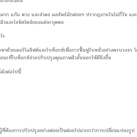
่เรียบเนียน
้าผาก แก้ม คาง และลำคอ ผลลัพธ์มักค่อยๆ ปรากฏภายในไม่กี่วัน และ
าพผิวและไลฟ์สไตล์ของแต่ละบุคคล
งไร
าด้วยเดอร์โมลิฟต์และโบท็อกซ์เพื่อการฟื้นฟูใบหน้าอย่างครบวงจร 
ณะที่โบท็อกซ์ช่วยปรับปรุงคุณภาพผิวชั้นนอกให้ดียิ่งขึ้น
ดังต่อไปนี้:
ู้ที่ต้องการปรับปรุงอย่างค่อยเป็นค่อยไปมากกว่าการเปลี่ยนแปลงรูป