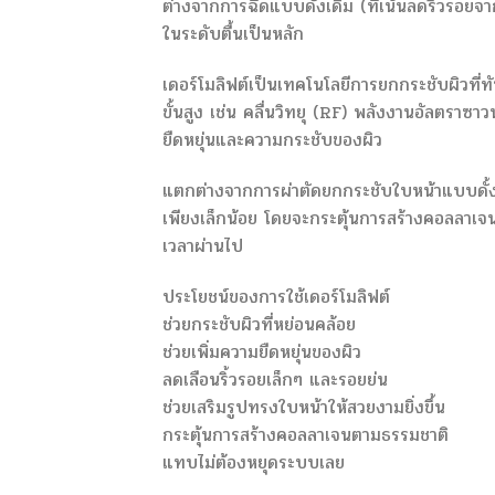
ต่างจากการฉีดแบบดั้งเดิม (ที่เน้นลดริ้วรอยจ
ในระดับตื้นเป็นหลัก
เดอร์โมลิฟต์เป็นเทคโนโลยีการยกกระชับผิวที่ทั
ขั้นสูง เช่น คลื่นวิทยุ (RF) พลังงานอัลตราซ
ยืดหยุ่นและความกระชับของผิว
แตกต่างจากการผ่าตัดยกกระชับใบหน้าแบบดั้งเดิ
เพียงเล็กน้อย โดยจะกระตุ้นการสร้างคอลลาเจนตา
เวลาผ่านไป
ประโยชน์ของการใช้เดอร์โมลิฟต์
ช่วยกระชับผิวที่หย่อนคล้อย
ช่วยเพิ่มความยืดหยุ่นของผิว
ลดเลือนริ้วรอยเล็กๆ และรอยย่น
ช่วยเสริมรูปทรงใบหน้าให้สวยงามยิ่งขึ้น
กระตุ้นการสร้างคอลลาเจนตามธรรมชาติ
แทบไม่ต้องหยุดระบบเลย