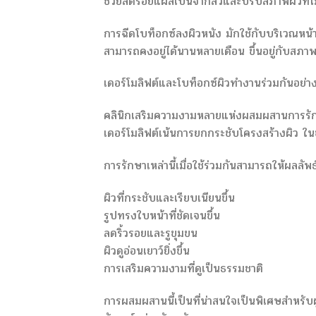
ช่วยลดรอยแผลเป็นจากสิวและปรับสภาพผิวที่ไม
การฉีดโบท็อกซ์ลงผิวหนัง มักใช้กับบริเวณหน
สามารถคงอยู่ได้นานหลายเดือน ขึ้นอยู่กับสภ
เดอร์โมลิฟต์และโบท็อกซ์ผิวทำงานร่วมกันอย่า
คลินิกเสริมความงามหลายแห่งผสมผสานการรักษ
เดอร์โมลิฟต์เน้นการยกกระชับโครงสร้างผิว ในข
การรักษาเหล่านี้เมื่อใช้ร่วมกันสามารถให้ผลลัพธ์
ผิวที่กระชับและเรียบเนียนขึ้น
รูปทรงใบหน้าที่ชัดเจนขึ้น
ลดริ้วรอยและรูขุมขน
ผิวดูอ่อนเยาว์ยิ่งขึ้น
การเสริมความงามที่ดูเป็นธรรมชาติ
การผสมผสานนี้เป็นที่น่าสนใจเป็นพิเศษสำหรับผ