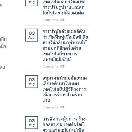
เทคโนโลยีสมัยใหม่เพื่อ
Aug
ของ
วย
ทางการ
ด้วย
การปรับรูปร่างและลด
ผู้
ผ่าตัด
เลเซอร์
ไขมันโดยไม่ต้องผ่าตัด
ป่วย
สมัย
เทคโนโลยี
ใหม่
ความ
on
Comments Off
เพิ่ม
งาม
โปร
ความ
สมัย
แก
การบำบัดด้วยเซลล์ต้น
03
ปลอดภัย
ใหม่
รม
กำเนิดฟื้นฟูเนื้อเยื่อที่เสีย
Aug
ดลึก
ของ
เพื่อ
แวน
หายให้กลับมาทำงานได้
ผู้
ผิว
ควิช
าผิว
ตามปกติอีกครั้งด้วย
ป่วย
ที่
เทคโนโลยี
เทคโนโลยีทางการ
กระจ่าง
สมัย
แพทย์สมัยใหม่
ใส
ใหม่
และ
เพื่อ
on
ปลง
Comments Off
สุขภาพ
การ
การ
ดี
ปรับ
บำบัด
อนุภาคนาโนไขมันขนาด
03
ขึ้น
รูป
ด้วย
เล็กระดับนาโนเมตร
Aug
ร่าง
เซลล์
เทคโนโลยีปฏิวัติวงการ
และ
ต้น
เพื่อการรักษาโรคร้าย
ลด
กำเนิด
แรง
ไข
ฟื้นฟู
มัน
เนื้อเยื่อ
on
Comments Off
โดย
ที่
อนุภาค
ไม่
เสีย
นาโน
สารฉีดกระตุ้นการสร้าง
03
ต้อง
หาย
ไข
คอลลาเจน เทคโนโลยี
ผ่าตัด
Aug
ให้
มัน
ความงามสมัยใหม่เพื่อ
กลับ