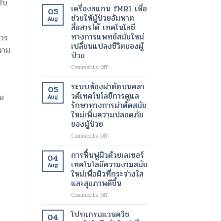
ชับ
เพื่อ
อินฟราเรด
เครื่องสแกน fMRI เพื่อ
05
ขา
เพื่อ
ช่วยให้ผู้ป่วยอัมพาต
Aug
ที่
ช่วย
สื่อสารได้ เทคโนโลยี
สุขภาพ
สลาย
ทางการแพทย์สมัยใหม่
การ
ดี
ไข
เปลี่ยนแปลงชีวิตของผู้
และ
มัน
ความ
ป่วย
สวยงาม
เฉพาะ
ยิ่ง
จุด
on
Comments Off
ขึ้น
และ
เครื่อง
เร่ง
สแกน
ระบบห้องผ่าตัดบนคลา
05
อัตรา
fMRI
วด์เทคโนโลยีการดูแล
่อ
Aug
การ
เพื่อ
รักษาทางการผ่าตัดสมัย
เผา
ช่วย
ใหม่เพิ่มความปลอดภัย
ผลาญ
ให้
ของผู้ป่วย
ของ
ผู้
ร่างกาย
ป่วย
on
Comments Off
เทคโนโลยี
อัมพาต
ระบบ
สมัย
สื่อสาร
ห้อง
การฟื้นฟูผิวด้วยเลเซอร์
04
ใหม่
ได้
ผ่าตัด
เทคโนโลยีความงามสมัย
เพื่อ
Aug
เทคโนโลยี
บน
ใหม่เพื่อผิวที่กระจ่างใส
การ
ทางการ
คลา
และสุขภาพดีขึ้น
ลด
แพทย์
วด์
น้ำ
สมัย
เทคโนโลยี
on
Comments Off
หนัก
ใหม่
การ
การ
เปลี่ยนแปลง
ดูแล
ฟื้นฟู
โปรแกรมแวนควิช
04
ชีวิต
รักษา
ผิว