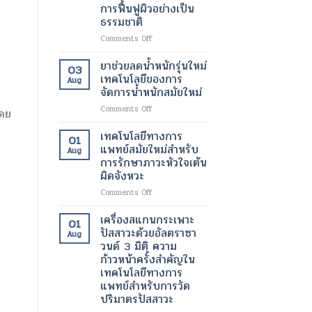
ขนาด
การฟื้นฟูผิวอย่างเป็น
มา
เล็ก
ธรรมชาติ
ทำงาน
ระดับ
ได้
นาโน
on
Comments Off
ตาม
เมตร
สาร
ปกติ
เทคโนโลยี
ฉีด
ยาช่วยลดน้ำหนักรุ่นใหม่
03
อีก
ปฏิวัติ
กระตุ้น
เทคโนโลยีของการ
Aug
ครั้ง
วงการ
การ
จัดการน้ำหนักสมัยใหม่
ด้วย
เพื่อ
สร้าง
เทคโนโลยี
การ
on
Comments Off
คอ
โดย
ทางการ
รักษา
ยา
ล
แพทย์
โรค
ช่วย
ลา
เทคโนโลยีทางการ
01
สมัย
ร้าย
ลด
เจน
แพทย์สมัยใหม่สำหรับ
Aug
ใหม่
แรง
น้ำ
เทคโนโลยี
การรักษาภาวะหัวใจเต้น
หนัก
ความ
ผิดจังหวะ
รุ่น
งาม
ใหม่
สมัย
on
Comments Off
เทคโนโลยี
ใหม่
เทคโนโลยี
ของ
เพื่อ
ทางการ
เครื่องสแกนกระเพาะ
01
การ
การ
แพทย์
ปัสสาวะด้วยอัลตราซา
Aug
จัดการ
ฟื้นฟู
สมัย
วนด์ 3 มิติ ความ
น้ำ
ผิว
ใหม่
ก้าวหน้าครั้งสำคัญใน
หนัก
อย่าง
สำหรับ
เทคโนโลยีทางการ
สมัย
เป็น
การ
แพทย์สำหรับการวัด
ใหม่
ธรรมชาติ
รักษา
ปริมาตรปัสสาวะ
ภาวะ
หัวใจ