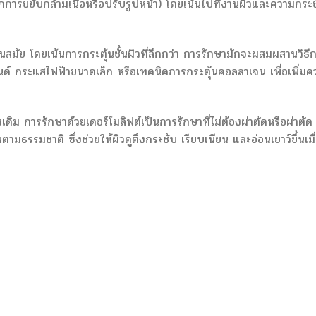
ากการขยับกล้ามเนื้อหรือปรับรูปหน้า) โดยเน้นไปที่งานผิวและความกระ
นสมัย ​​โดยเน้นการกระตุ้นชั้นผิวที่ลึกกว่า การรักษามักจะผสมผสานวิธี
าวนด์ กระแสไฟฟ้าขนาดเล็ก หรือเทคนิคการกระตุ้นคอลลาเจน เพื่อเพิ่ม
ม การรักษาด้วยเดอร์โมลิฟต์เป็นการรักษาที่ไม่ต้องผ่าตัดหรือผ่าตัด
มธรรมชาติ ซึ่งช่วยให้ผิวดูตึงกระชับ เรียบเนียน และอ่อนเยาว์ขึ้นเมื