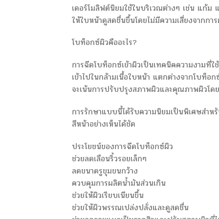
เดอร์โมลิฟต์นิยมใช้ในบริเวณต่างๆ เช่น แก้ม
ให้ใบหน้าดูสดชื่นขึ้นโดยไม่มีความเสี่ยงจากการ
โบท็อกซ์ผิวคืออะไร?
การฉีดโบท็อกซ์เข้าผิวเป็นเทคนิคความงามที่ใช้
เข้าไปในกล้ามเนื้อใบหน้า แตกต่างจากโบท็อกซ์แ
จะเน้นการปรับปรุงสภาพผิวและคุณภาพผิวโด
การรักษาแบบนี้ได้รับความนิยมเป็นพิเศษสำหรับ
สีหน้าอย่างเห็นได้ชัด
ประโยชน์ของการฉีดโบท็อกซ์ผิว
ช่วยลดเลือนริ้วรอยเล็กๆ
ลดขนาดรูขุมขนกว้าง
ควบคุมการผลิตน้ำมันส่วนเกิน
ช่วยให้ผิวเรียบเนียนขึ้น
ช่วยให้ผิวพรรณเปล่งปลั่งและดูสดชื่น