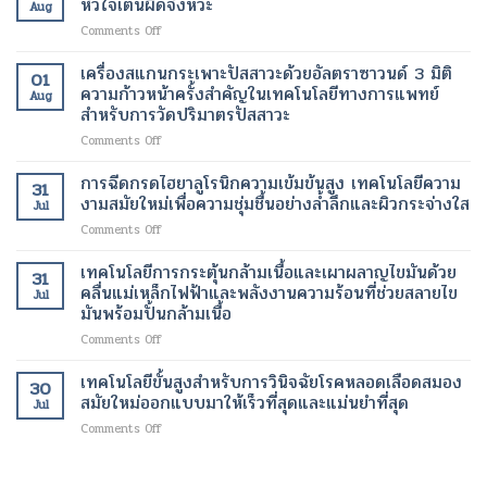
หัวใจเต้นผิดจังหวะ
เพื่อ
ปกติ
Aug
น้ำ
เจน
การ
อีก
on
Comments Off
หนัก
เทคโนโลยี
รักษา
ครั้ง
เทคโนโลยี
รุ่น
ความ
โรค
ด้วย
ทางการ
เครื่องสแกนกระเพาะปัสสาวะด้วยอัลตราซาวนด์ 3 มิติ
ใหม่
งาม
01
ร้าย
เทคโนโลยี
แพทย์
เทคโนโลยี
ความก้าวหน้าครั้งสำคัญในเทคโนโลยีทางการแพทย์
สมัย
แรง
Aug
ทางการ
สมัย
ของ
สำหรับการวัดปริมาตรปัสสาวะ
ใหม่
แพทย์
ใหม่
การ
เพื่อ
สมัย
on
Comments Off
สำหรับ
จัดการ
การ
ใหม่
เครื่อง
การ
น้ำ
ฟื้นฟู
สแกน
รักษา
การฉีดกรดไฮยาลูโรนิกความเข้มข้นสูง เทคโนโลยีความ
หนัก
ผิว
31
กระเพาะ
ภาวะ
งามสมัยใหม่เพื่อความชุ่มชื้นอย่างล้ำลึกและผิวกระจ่างใส
สมัย
อย่าง
Jul
ปัสสาวะ
หัวใจ
ใหม่
เป็น
on
Comments Off
ด้วย
เต้น
ธรรมชาติ
การ
อัลตรา
ผิด
ฉีด
เทคโนโลยีการกระตุ้นกล้ามเนื้อและเผาผลาญไขมันด้วย
ซา
จังหวะ
31
กรด
วนด์
คลื่นแม่เหล็กไฟฟ้าและพลังงานความร้อนที่ช่วยสลายไข
Jul
ไฮ
3
มันพร้อมปั้นกล้ามเนื้อ
ยา
มิติ
on
Comments Off
ลู
ความ
เทคโนโลยี
โร
ก้าวหน้า
การก
นิก
เทคโนโลยีขั้นสูงสำหรับการวินิจฉัยโรคหลอดเลือดสมอง
ครั้ง
30
ระ
ความ
สมัยใหม่ออกแบบมาให้เร็วที่สุดและแม่นยำที่สุด
สำคัญ
Jul
ตุ้
เข้ม
ใน
on
Comments Off
นก
ข้น
เทคโนโลยี
เทคโนโลยี
ล้า
สูง
ทางการ
ขั้น
ม
เทคโนโลยี
แพทย์
สูง
เนื้อ