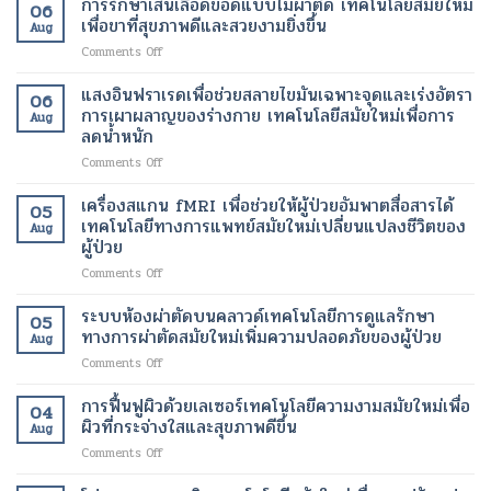
การรักษาเส้นเลือดขอดแบบไม่ผ่าตัด เทคโนโลยีสมัยใหม่
06
เพื่อขาที่สุขภาพดีและสวยงามยิ่งขึ้น
Aug
on
Comments Off
การ
รักษา
แสงอินฟราเรดเพื่อช่วยสลายไขมันเฉพาะจุดและเร่งอัตรา
06
เส้นเลือด
การเผาผลาญของร่างกาย เทคโนโลยีสมัยใหม่เพื่อการ
Aug
ขอด
ลดน้ำหนัก
แบบ
on
Comments Off
ไม่
แสง
ผ่าตัด
อินฟราเรด
เทคโนโลยี
เครื่องสแกน fMRI เพื่อช่วยให้ผู้ป่วยอัมพาตสื่อสารได้
05
เพื่อ
สมัย
เทคโนโลยีทางการแพทย์สมัยใหม่เปลี่ยนแปลงชีวิตของ
Aug
ช่วย
ใหม่
ผู้ป่วย
สลาย
เพื่อ
on
Comments Off
ไข
ขา
เครื่อง
มัน
ที่
สแกน
เฉพาะ
ระบบห้องผ่าตัดบนคลาวด์เทคโนโลยีการดูแลรักษา
สุขภาพ
05
fMRI
จุด
ดี
ทางการผ่าตัดสมัยใหม่เพิ่มความปลอดภัยของผู้ป่วย
Aug
เพื่อ
และ
และ
on
Comments Off
ช่วย
เร่ง
สวยงาม
ระบบ
ให้
อัตรา
ยิ่ง
ห้อง
การฟื้นฟูผิวด้วยเลเซอร์เทคโนโลยีความงามสมัยใหม่เพื่อ
ผู้
การ
ขึ้น
04
ผ่าตัด
ป่วย
ผิวที่กระจ่างใสและสุขภาพดีขึ้น
เผา
Aug
บน
อัมพาต
ผลาญ
on
Comments Off
คลา
สื่อสาร
ของ
การ
วด์
ได้
ร่างกาย
ฟื้นฟู