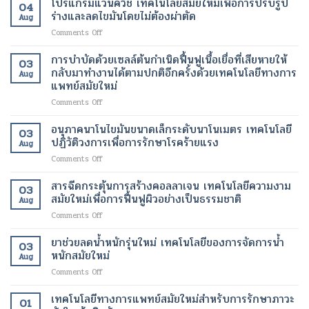
โปรแกรมแวนควิช เทคโนโลยีสมัยใหม่เพื่อการปรับรูป
เทคโนโลยี
เทคโนโลยี
เทคโนโลยี
04
ผิว
การ
ร่างและลดไขมันโดยไม่ต้องผ่าตัด
ทางการ
สมัย
Aug
ด้วย
ดูแล
แพทย์
ใหม่
on
Comments Off
เลเซอร์
รักษา
สมัย
เพื่อ
โปร
เทคโนโลยี
ทางการ
ใหม่
การ
แก
การบำบัดด้วยเซลล์ต้นกำเนิดฟื้นฟูเนื้อเยื่อที่เสียหายให้
ความ
ผ่าตัด
03
เปลี่ยนแปลง
ลด
รม
งาม
กลับมาทำงานได้ตามปกติอีกครั้งด้วยเทคโนโลยีทางการ
สมัย
ชีวิต
Aug
น้ำ
แวน
สมัย
แพทย์สมัยใหม่
ใหม่
ของ
หนัก
ควิช
ใหม่
เพิ่ม
ผู้
on
Comments Off
เทคโนโลยี
เพื่อ
ความ
ป่วย
การ
สมัย
ผิว
ปลอดภัย
บำบัด
ใหม่
อนุภาคนาโนไขมันขนาดเล็กระดับนาโนเมตร เทคโนโลยี
ที่
ของ
03
ด้วย
เพื่อ
ปฏิวัติวงการเพื่อการรักษาโรคร้ายแรง
กระจ่าง
ผู้
Aug
เซลล์
การ
ใส
ป่วย
on
Comments Off
ต้น
ปรับ
และ
อนุภาค
กำเนิด
รูป
สุขภาพ
นาโน
สารฉีดกระตุ้นการสร้างคอลลาเจน เทคโนโลยีความงาม
ฟื้นฟู
ร่าง
ดี
03
ไข
เนื้อเยื่อ
สมัยใหม่เพื่อการฟื้นฟูผิวอย่างเป็นธรรมชาติ
และ
ขึ้น
Aug
มัน
ที่
ลด
on
Comments Off
ขนาด
เสีย
ไข
สาร
เล็ก
หาย
มัน
ฉีด
ยาช่วยลดน้ำหนักรุ่นใหม่ เทคโนโลยีของการจัดการน้ำ
ระดับ
ให้
โดย
03
กระตุ้น
นาโน
หนักสมัยใหม่
กลับ
ไม่
Aug
การ
เมตร
มา
ต้อง
on
Comments Off
สร้าง
เทคโนโลยี
ทำงาน
ผ่าตัด
ยา
คอ
ปฏิวัติ
ได้
ช่วย
เทคโนโลยีทางการแพทย์สมัยใหม่สำหรับการรักษาภาวะ
ล
วงการ
01
ตาม
ลด
ลา