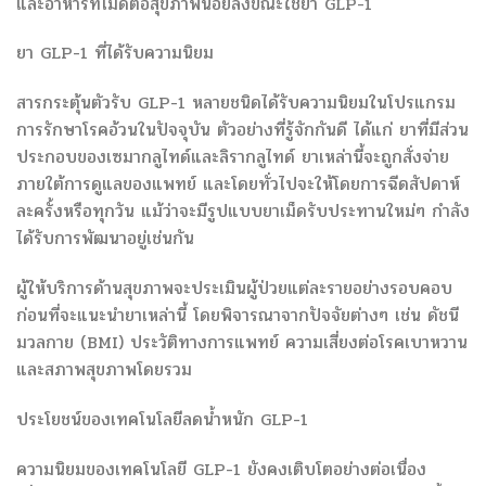
และอาหารที่ไม่ดีต่อสุขภาพน้อยลงขณะใช้ยา GLP-1
ยา GLP-1 ที่ได้รับความนิยม
สารกระตุ้นตัวรับ GLP-1 หลายชนิดได้รับความนิยมในโปรแกรม
การรักษาโรคอ้วนในปัจจุบัน ตัวอย่างที่รู้จักกันดี ได้แก่ ยาที่มีส่วน
ประกอบของเซมากลูไทด์และลิรากลูไทด์ ยาเหล่านี้จะถูกสั่งจ่าย
ภายใต้การดูแลของแพทย์ และโดยทั่วไปจะให้โดยการฉีดสัปดาห์
ละครั้งหรือทุกวัน แม้ว่าจะมีรูปแบบยาเม็ดรับประทานใหม่ๆ กำลัง
ได้รับการพัฒนาอยู่เช่นกัน
ผู้ให้บริการด้านสุขภาพจะประเมินผู้ป่วยแต่ละรายอย่างรอบคอบ
ก่อนที่จะแนะนำยาเหล่านี้ โดยพิจารณาจากปัจจัยต่างๆ เช่น ดัชนี
มวลกาย (BMI) ประวัติทางการแพทย์ ความเสี่ยงต่อโรคเบาหวาน
และสภาพสุขภาพโดยรวม
ประโยชน์ของเทคโนโลยีลดน้ำหนัก GLP-1
ความนิยมของเทคโนโลยี GLP-1 ยังคงเติบโตอย่างต่อเนื่อง