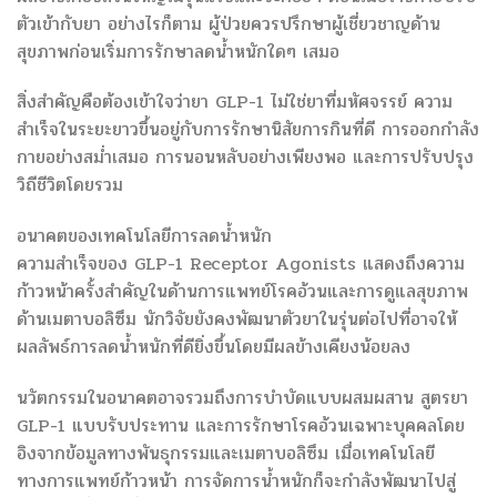
ตัวเข้ากับยา อย่างไรก็ตาม ผู้ป่วยควรปรึกษาผู้เชี่ยวชาญด้าน
สุขภาพก่อนเริ่มการรักษาลดน้ำหนักใดๆ เสมอ
สิ่งสำคัญคือต้องเข้าใจว่ายา GLP-1 ไม่ใช่ยาที่มหัศจรรย์ ความ
สำเร็จในระยะยาวขึ้นอยู่กับการรักษานิสัยการกินที่ดี การออกกำลัง
กายอย่างสม่ำเสมอ การนอนหลับอย่างเพียงพอ และการปรับปรุง
วิถีชีวิตโดยรวม
อนาคตของเทคโนโลยีการลดน้ำหนัก
ความสำเร็จของ GLP-1 Receptor Agonists แสดงถึงความ
ก้าวหน้าครั้งสำคัญในด้านการแพทย์โรคอ้วนและการดูแลสุขภาพ
ด้านเมตาบอลิซึม นักวิจัยยังคงพัฒนาตัวยาในรุ่นต่อไปที่อาจให้
ผลลัพธ์การลดน้ำหนักที่ดียิ่งขึ้นโดยมีผลข้างเคียงน้อยลง
นวัตกรรมในอนาคตอาจรวมถึงการบำบัดแบบผสมผสาน สูตรยา
GLP-1 แบบรับประทาน และการรักษาโรคอ้วนเฉพาะบุคคลโดย
อิงจากข้อมูลทางพันธุกรรมและเมตาบอลิซึม เมื่อเทคโนโลยี
ทางการแพทย์ก้าวหน้า การจัดการน้ำหนักก็จะกำลังพัฒนาไปสู่