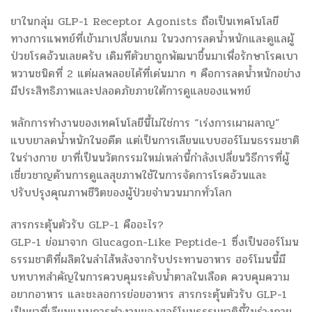
ยาในกลุ่ม GLP-1 Receptor Agonists ถือเป็นเทคโนโลยี
ทางการแพทย์ที่เข้ามาเปลี่ยนเกม ในวงการลดน้ำหนักและดูแลผู้
ป่วยโรคอ้วนเลยครับ เดิมทีตัวยาถูกพัฒนาขึ้นมาเพื่อรักษาโรคเบา
หวานชนิดที่ 2 แต่ผลพลอยได้ที่เด่นมาก ๆ คือการลดน้ำหนักอย่าง
มีประสิทธิภาพและปลอดภัยภายใต้การดูแลของแพทย์
หลักการทำงานของเทคโนโลยีนี้ไม่ใช่การ “เร่งการเผาผลาญ”
แบบยาลดน้ำหนักในอดีต แต่เป็นการเลียนแบบฮอร์โมนธรรมชาติ
ในร่างกาย ยาที่เป็นนวัตกรรมใหม่เหล่านี้กำลังเปลี่ยนวิธีการที่ผู้
เชี่ยวชาญด้านการดูแลสุขภาพใช้ในการจัดการโรคอ้วนและ
ปรับปรุงคุณภาพชีวิตของผู้ป่วยจำนวนมากทั่วโลก
สารกระตุ้นตัวรับ GLP-1 คืออะไร?
GLP-1 ย่อมาจาก Glucagon-Like Peptide-1 ซึ่งเป็นฮอร์โมน
ธรรมชาติที่ผลิตในลำไส้หลังจากรับประทานอาหาร ฮอร์โมนนี้มี
บทบาทสำคัญในการควบคุมระดับน้ำตาลในเลือด ควบคุมความ
อยากอาหาร และชะลอการย่อยอาหาร สารกระตุ้นตัวรับ GLP-1
เป็นยาที่เลียนแบบการทำงานของฮอร์โมนธรรมชาตินี้ในร่างกาย