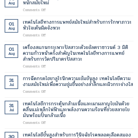
กระตุ้น
นาโน
หนักสมัยใหม่
กลับ
ไม่
Aug
การ
เมตร
มา
ต้อง
on
Comments Off
สร้าง
เทคโนโลยี
ทำงาน
ผ่าตัด
ยา
คอ
ปฏิวัติ
ได้
ช่วย
เทคโนโลยีทางการแพทย์สมัยใหม่สำหรับการรักษาภาวะ
ล
วงการ
01
ตาม
ลด
ลา
หัวใจเต้นผิดจังหวะ
เพื่อ
ปกติ
Aug
น้ำ
เจน
การ
อีก
on
Comments Off
หนัก
เทคโนโลยี
รักษา
ครั้ง
เทคโนโลยี
รุ่น
ความ
โรค
ด้วย
ทางการ
เครื่องสแกนกระเพาะปัสสาวะด้วยอัลตราซาวนด์ 3 มิติ
ใหม่
งาม
01
ร้าย
เทคโนโลยี
แพทย์
เทคโนโลยี
ความก้าวหน้าครั้งสำคัญในเทคโนโลยีทางการแพทย์
สมัย
แรง
Aug
ทางการ
สมัย
ของ
สำหรับการวัดปริมาตรปัสสาวะ
ใหม่
แพทย์
ใหม่
การ
เพื่อ
สมัย
on
Comments Off
สำหรับ
จัดการ
การ
ใหม่
เครื่อง
การ
น้ำ
ฟื้นฟู
สแกน
รักษา
การฉีดกรดไฮยาลูโรนิกความเข้มข้นสูง เทคโนโลยีความ
หนัก
ผิว
31
กระเพาะ
ภาวะ
งามสมัยใหม่เพื่อความชุ่มชื้นอย่างล้ำลึกและผิวกระจ่างใส
สมัย
อย่าง
Jul
ปัสสาวะ
หัวใจ
ใหม่
เป็น
on
Comments Off
ด้วย
เต้น
ธรรมชาติ
การ
อัลตรา
ผิด
ฉีด
เทคโนโลยีการกระตุ้นกล้ามเนื้อและเผาผลาญไขมันด้วย
ซา
จังหวะ
31
กรด
วนด์
คลื่นแม่เหล็กไฟฟ้าและพลังงานความร้อนที่ช่วยสลายไข
Jul
ไฮ
3
มันพร้อมปั้นกล้ามเนื้อ
ยา
มิติ
on
Comments Off
ลู
ความ
เทคโนโลยี
โร
ก้าวหน้า
การก
นิก
เทคโนโลยีขั้นสูงสำหรับการวินิจฉัยโรคหลอดเลือดสมอง
ครั้ง
30