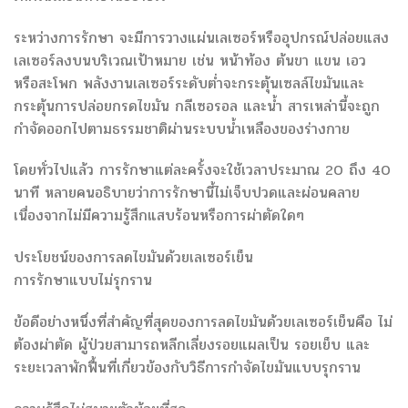
ระหว่างการรักษา จะมีการวางแผ่นเลเซอร์หรืออุปกรณ์ปล่อยแสง
เลเซอร์ลงบนบริเวณเป้าหมาย เช่น หน้าท้อง ต้นขา แขน เอว
หรือสะโพก พลังงานเลเซอร์ระดับต่ำจะกระตุ้นเซลล์ไขมันและ
กระตุ้นการปล่อยกรดไขมัน กลีเซอรอล และน้ำ สารเหล่านี้จะถูก
กำจัดออกไปตามธรรมชาติผ่านระบบน้ำเหลืองของร่างกาย
โดยทั่วไปแล้ว การรักษาแต่ละครั้งจะใช้เวลาประมาณ 20 ถึง 40
นาที หลายคนอธิบายว่าการรักษานี้ไม่เจ็บปวดและผ่อนคลาย
เนื่องจากไม่มีความรู้สึกแสบร้อนหรือการผ่าตัดใดๆ
ประโยชน์ของการลดไขมันด้วยเลเซอร์เย็น
การรักษาแบบไม่รุกราน
ข้อดีอย่างหนึ่งที่สำคัญที่สุดของการลดไขมันด้วยเลเซอร์เย็นคือ ไม่
ต้องผ่าตัด ผู้ป่วยสามารถหลีกเลี่ยงรอยแผลเป็น รอยเย็บ และ
ระยะเวลาพักฟื้นที่เกี่ยวข้องกับวิธีการกำจัดไขมันแบบรุกราน