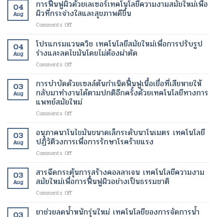
ห้อง
การฟื้นฟูผิวด้วยเลเซอร์เทคโนโลยีความงามสมัยใหม่เพื่อ
ผู้
การ
ขึ้น
04
ผ่าตัด
ป่วย
ผิวที่กระจ่างใสและสุขภาพดีขึ้น
เผา
Aug
บน
อัมพาต
ผลาญ
on
Comments Off
คลา
สื่อสาร
ของ
การ
วด์
ได้
ร่างกาย
ฟื้นฟู
โปรแกรมแวนควิช เทคโนโลยีสมัยใหม่เพื่อการปรับรูป
เทคโนโลยี
เทคโนโลยี
เทคโนโลยี
04
ผิว
การ
ร่างและลดไขมันโดยไม่ต้องผ่าตัด
ทางการ
สมัย
Aug
ด้วย
ดูแล
แพทย์
ใหม่
on
Comments Off
เลเซอร์
รักษา
สมัย
เพื่อ
โปร
เทคโนโลยี
ทางการ
ใหม่
การ
แก
การบำบัดด้วยเซลล์ต้นกำเนิดฟื้นฟูเนื้อเยื่อที่เสียหายให้
ความ
ผ่าตัด
03
เปลี่ยนแปลง
ลด
รม
งาม
กลับมาทำงานได้ตามปกติอีกครั้งด้วยเทคโนโลยีทางการ
สมัย
ชีวิต
Aug
น้ำ
แวน
สมัย
แพทย์สมัยใหม่
ใหม่
ของ
หนัก
ควิช
ใหม่
เพิ่ม
ผู้
on
Comments Off
เทคโนโลยี
เพื่อ
ความ
ป่วย
การ
สมัย
ผิว
ปลอดภัย
บำบัด
ใหม่
อนุภาคนาโนไขมันขนาดเล็กระดับนาโนเมตร เทคโนโลยี
ที่
ของ
03
ด้วย
เพื่อ
ปฏิวัติวงการเพื่อการรักษาโรคร้ายแรง
กระจ่าง
ผู้
Aug
เซลล์
การ
ใส
ป่วย
on
Comments Off
ต้น
ปรับ
และ
อนุภาค
กำเนิด
รูป
สุขภาพ
นาโน
สารฉีดกระตุ้นการสร้างคอลลาเจน เทคโนโลยีความงาม
ฟื้นฟู
ร่าง
ดี
03
ไข
เนื้อเยื่อ
สมัยใหม่เพื่อการฟื้นฟูผิวอย่างเป็นธรรมชาติ
และ
ขึ้น
Aug
มัน
ที่
ลด
on
Comments Off
ขนาด
เสีย
ไข
สาร
เล็ก
หาย
มัน
ฉีด
ยาช่วยลดน้ำหนักรุ่นใหม่ เทคโนโลยีของการจัดการน้ำ
ระดับ
ให้
โดย
03