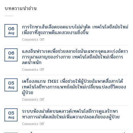
บทความน่าอ่าน
การรักษาเส้นเลือดขอดแบบไม่ผ่าตัด เทคโนโลยีสมัยใหม่
06
เพื่อขาที่สุขภาพดีและสวยงามยิ่งขึ้น
Aug
on
Comments Off
การ
รักษา
แสงอินฟราเรดเพื่อช่วยสลายไขมันเฉพาะจุดและเร่งอัตรา
06
เส้นเลือด
การเผาผลาญของร่างกาย เทคโนโลยีสมัยใหม่เพื่อการ
Aug
ขอด
ลดน้ำหนัก
แบบ
on
Comments Off
ไม่
แสง
ผ่าตัด
อินฟราเรด
เทคโนโลยี
เครื่องสแกน fMRI เพื่อช่วยให้ผู้ป่วยอัมพาตสื่อสารได้
05
เพื่อ
สมัย
เทคโนโลยีทางการแพทย์สมัยใหม่เปลี่ยนแปลงชีวิตของ
Aug
ช่วย
ใหม่
ผู้ป่วย
สลาย
เพื่อ
on
Comments Off
ไข
ขา
เครื่อง
มัน
ที่
สแกน
เฉพาะ
ระบบห้องผ่าตัดบนคลาวด์เทคโนโลยีการดูแลรักษา
สุขภาพ
05
fMRI
จุด
ดี
ทางการผ่าตัดสมัยใหม่เพิ่มความปลอดภัยของผู้ป่วย
Aug
เพื่อ
และ
และ
on
Comments Off
ช่วย
เร่ง
สวยงาม
ระบบ
ให้
อัตรา
ยิ่ง