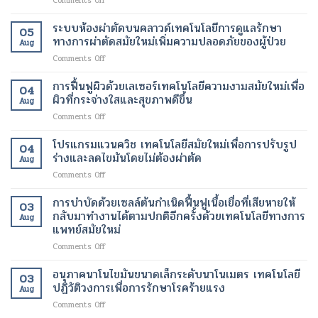
Comments Off
ไข
ขา
เครื่อง
มัน
ที่
สแกน
เฉพาะ
ระบบห้องผ่าตัดบนคลาวด์เทคโนโลยีการดูแลรักษา
สุขภาพ
05
fMRI
จุด
ดี
ทางการผ่าตัดสมัยใหม่เพิ่มความปลอดภัยของผู้ป่วย
Aug
เพื่อ
และ
และ
on
Comments Off
ช่วย
เร่ง
สวยงาม
ระบบ
ให้
อัตรา
ยิ่ง
ห้อง
การฟื้นฟูผิวด้วยเลเซอร์เทคโนโลยีความงามสมัยใหม่เพื่อ
ผู้
การ
ขึ้น
04
ผ่าตัด
ป่วย
ผิวที่กระจ่างใสและสุขภาพดีขึ้น
เผา
Aug
บน
อัมพาต
ผลาญ
on
Comments Off
คลา
สื่อสาร
ของ
การ
วด์
ได้
ร่างกาย
ฟื้นฟู
โปรแกรมแวนควิช เทคโนโลยีสมัยใหม่เพื่อการปรับรูป
เทคโนโลยี
เทคโนโลยี
เทคโนโลยี
04
ผิว
การ
ร่างและลดไขมันโดยไม่ต้องผ่าตัด
ทางการ
สมัย
Aug
ด้วย
ดูแล
แพทย์
ใหม่
on
Comments Off
เลเซอร์
รักษา
สมัย
เพื่อ
โปร
เทคโนโลยี
ทางการ
ใหม่
การ
แก
การบำบัดด้วยเซลล์ต้นกำเนิดฟื้นฟูเนื้อเยื่อที่เสียหายให้
ความ
ผ่าตัด
03
เปลี่ยนแปลง
ลด
รม
งาม
กลับมาทำงานได้ตามปกติอีกครั้งด้วยเทคโนโลยีทางการ
สมัย
ชีวิต
Aug
น้ำ
แวน
สมัย
แพทย์สมัยใหม่
ใหม่
ของ
หนัก
ควิช
ใหม่
เพิ่ม
ผู้
on
Comments Off
เทคโนโลยี
เพื่อ
ความ
ป่วย
การ
สมัย
ผิว
ปลอดภัย
บำบัด
ใหม่
อนุภาคนาโนไขมันขนาดเล็กระดับนาโนเมตร เทคโนโลยี
ที่
ของ
03
ด้วย
เพื่อ
ปฏิวัติวงการเพื่อการรักษาโรคร้ายแรง
กระจ่าง
ผู้
Aug
เซลล์
การ
ใส
ป่วย
on
Comments Off
ต้น
ปรับ
และ
อนุภาค