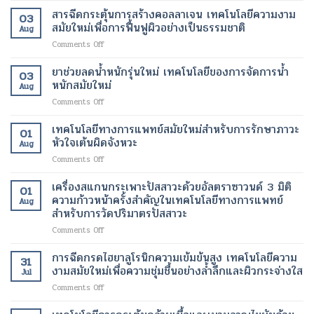
กำเนิด
รูป
สุขภาพ
นาโน
สารฉีดกระตุ้นการสร้างคอลลาเจน เทคโนโลยีความงาม
ฟื้นฟู
ร่าง
ดี
03
ไข
เนื้อเยื่อ
สมัยใหม่เพื่อการฟื้นฟูผิวอย่างเป็นธรรมชาติ
และ
ขึ้น
Aug
มัน
ที่
ลด
on
Comments Off
ขนาด
เสีย
ไข
สาร
เล็ก
หาย
มัน
ฉีด
ยาช่วยลดน้ำหนักรุ่นใหม่ เทคโนโลยีของการจัดการน้ำ
ระดับ
ให้
โดย
03
กระตุ้น
นาโน
หนักสมัยใหม่
กลับ
ไม่
Aug
การ
เมตร
มา
ต้อง
on
Comments Off
สร้าง
เทคโนโลยี
ทำงาน
ผ่าตัด
ยา
คอ
ปฏิวัติ
ได้
ช่วย
เทคโนโลยีทางการแพทย์สมัยใหม่สำหรับการรักษาภาวะ
ล
วงการ
01
ตาม
ลด
ลา
หัวใจเต้นผิดจังหวะ
เพื่อ
ปกติ
Aug
น้ำ
เจน
การ
อีก
on
Comments Off
หนัก
เทคโนโลยี
รักษา
ครั้ง
เทคโนโลยี
รุ่น
ความ
โรค
ด้วย
ทางการ
เครื่องสแกนกระเพาะปัสสาวะด้วยอัลตราซาวนด์ 3 มิติ
ใหม่
งาม
01
ร้าย
เทคโนโลยี
แพทย์
เทคโนโลยี
ความก้าวหน้าครั้งสำคัญในเทคโนโลยีทางการแพทย์
สมัย
แรง
Aug
ทางการ
สมัย
ของ
สำหรับการวัดปริมาตรปัสสาวะ
ใหม่
แพทย์
ใหม่
การ
เพื่อ
สมัย
on
Comments Off
สำหรับ
จัดการ
การ
ใหม่
เครื่อง
การ
น้ำ
ฟื้นฟู
สแกน
รักษา
การฉีดกรดไฮยาลูโรนิกความเข้มข้นสูง เทคโนโลยีความ
หนัก
ผิว
31
กระเพาะ
ภาวะ
งามสมัยใหม่เพื่อความชุ่มชื้นอย่างล้ำลึกและผิวกระจ่างใส
สมัย
อย่าง
Jul
ปัสสาวะ
หัวใจ
ใหม่
เป็น
on
Comments Off
ด้วย
เต้น
ธรรมชาติ
การ
อัลตรา
ผิด
ฉีด
ซา
จังหวะ