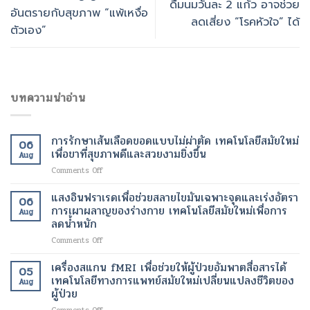
ดื่มนมวันละ 2 แก้ว อาจช่วย
อันตรายกับสุขภาพ “แพ้เหงื่อ
ลดเสี่ยง “โรคหัวใจ” ได้
ตัวเอง”
บทความน่าอ่าน
การรักษาเส้นเลือดขอดแบบไม่ผ่าตัด เทคโนโลยีสมัยใหม่
06
เพื่อขาที่สุขภาพดีและสวยงามยิ่งขึ้น
Aug
on
Comments Off
การ
รักษา
แสงอินฟราเรดเพื่อช่วยสลายไขมันเฉพาะจุดและเร่งอัตรา
06
เส้นเลือด
การเผาผลาญของร่างกาย เทคโนโลยีสมัยใหม่เพื่อการ
Aug
ขอด
ลดน้ำหนัก
แบบ
on
Comments Off
ไม่
แสง
ผ่าตัด
อินฟราเรด
เทคโนโลยี
เครื่องสแกน fMRI เพื่อช่วยให้ผู้ป่วยอัมพาตสื่อสารได้
05
เพื่อ
สมัย
เทคโนโลยีทางการแพทย์สมัยใหม่เปลี่ยนแปลงชีวิตของ
Aug
ช่วย
ใหม่
ผู้ป่วย
สลาย
เพื่อ
on