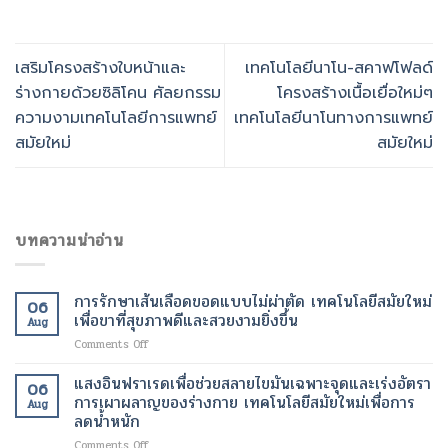
เสริมโครงสร้างใบหน้าและ
เทคโนโลยีนาโน-สคาฟโฟลด์
ร่างกายด้วยซิลิโคน ศัลยกรรม
โครงสร้างเนื้อเยื่อใหม่ๆ
ความงามเทคโนโลยีการแพทย์
เทคโนโลยีนาโนทางการแพทย์
สมัยใหม่
สมัยใหม่
บทความน่าอ่าน
การรักษาเส้นเลือดขอดแบบไม่ผ่าตัด เทคโนโลยีสมัยใหม่
06
เพื่อขาที่สุขภาพดีและสวยงามยิ่งขึ้น
Aug
on
Comments Off
การ
รักษา
แสงอินฟราเรดเพื่อช่วยสลายไขมันเฉพาะจุดและเร่งอัตรา
06
เส้นเลือด
การเผาผลาญของร่างกาย เทคโนโลยีสมัยใหม่เพื่อการ
Aug
ขอด
ลดน้ำหนัก
แบบ
on
Comments Off
ไม่