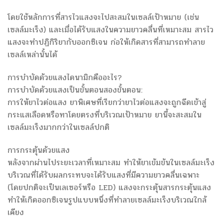
โดยใช้หลักการที่สารไวแสงจะไปสะสมในเซลล์เป้าหมาย (เช่น
เซลล์มะเร็ง) และเมื่อได้รับแสงในความยาวคลื่นที่เหมาะสม สารไว
แสงจะทำปฏิกิริยากับออกซิเจน ก่อให้เกิดสารที่สามารถทำลาย
เซลล์เหล่านั้นได้
การบำบัดด้วยแสงไดนามิกคืออะไร?
การบำบัดด้วยแสงเป็นขั้นตอนสองขั้นตอน:
การให้ยาไวต่อแสง ยาพิเศษที่เรียกว่ายาไวต่อแสงจะถูกฉีดเข้าสู่
กระแสเลือดหรือทาโดยตรงที่บริเวณเป้าหมาย ยานี้จะสะสมใน
เซลล์มะเร็งมากกว่าในเซลล์ปกติ
การกระตุ้นด้วยแสง
หลังจากผ่านไประยะเวลาที่เหมาะสม ทำให้ยาเข้มข้นในเซลล์มะเร็ง
บริเวณที่ได้รับผลกระทบจะได้รับแสงที่มีความยาวคลื่นเฉพาะ
(โดยปกติจะเป็นเลเซอร์หรือ LED) แสงจะกระตุ้นสารกระตุ้นแสง
ทำให้เกิดออกซิเจนรูปแบบหนึ่งที่ทำลายเซลล์มะเร็งบริเวณใกล้
เคียง