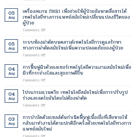
แสง
ผ่าตัด
อินฟราเรด
เทคโนโลยี
เครื่องสแกน fMRI เพื่อช่วยให้ผู้ป่วยอัมพาตสื่อสารได้
05
เพื่อ
สมัย
เทคโนโลยีทางการแพทย์สมัยใหม่เปลี่ยนแปลงชีวิตของ
Aug
ช่วย
ใหม่
ผู้ป่วย
สลาย
เพื่อ
on
Comments Off
ไข
ขา
เครื่อง
มัน
ที่
สแกน
เฉพาะ
ระบบห้องผ่าตัดบนคลาวด์เทคโนโลยีการดูแลรักษา
สุขภาพ
05
fMRI
จุด
ดี
ทางการผ่าตัดสมัยใหม่เพิ่มความปลอดภัยของผู้ป่วย
Aug
เพื่อ
และ
และ
on
Comments Off
ช่วย
เร่ง
สวยงาม
ระบบ
ให้
อัตรา
ยิ่ง
ห้อง
การฟื้นฟูผิวด้วยเลเซอร์เทคโนโลยีความงามสมัยใหม่เพื่อ
ผู้
การ
ขึ้น
04
ผ่าตัด
ป่วย
ผิวที่กระจ่างใสและสุขภาพดีขึ้น
เผา
Aug
บน
อัมพาต
ผลาญ
on
Comments Off
คลา
สื่อสาร
ของ
การ
วด์
ได้
ร่างกาย
ฟื้นฟู
โปรแกรมแวนควิช เทคโนโลยีสมัยใหม่เพื่อการปรับรูป
เทคโนโลยี
เทคโนโลยี
เทคโนโลยี
04
ผิว
การ
ร่างและลดไขมันโดยไม่ต้องผ่าตัด
ทางการ
สมัย
Aug
ด้วย
ดูแล
แพทย์
ใหม่
on
Comments Off
เลเซอร์
รักษา
สมัย
เพื่อ
โปร
เทคโนโลยี
ทางการ
ใหม่
การ
แก
การบำบัดด้วยเซลล์ต้นกำเนิดฟื้นฟูเนื้อเยื่อที่เสียหายให้
ความ
ผ่าตัด
03
เปลี่ยนแปลง
ลด
รม
งาม
กลับมาทำงานได้ตามปกติอีกครั้งด้วยเทคโนโลยีทางการ
สมัย
ชีวิต
Aug
น้ำ
แวน
สมัย
แพทย์สมัยใหม่
ใหม่
ของ
หนัก
ควิช
ใหม่
เพิ่ม
ผู้
on
Comments Off
เทคโนโลยี