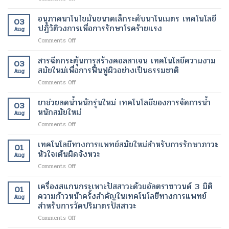
เพื่อ
ความ
ป่วย
การ
สมัย
ผิว
ปลอดภัย
บำบัด
ใหม่
อนุภาคนาโนไขมันขนาดเล็กระดับนาโนเมตร เทคโนโลยี
ที่
ของ
03
ด้วย
เพื่อ
ปฏิวัติวงการเพื่อการรักษาโรคร้ายแรง
กระจ่าง
ผู้
Aug
เซลล์
การ
ใส
ป่วย
on
Comments Off
ต้น
ปรับ
และ
อนุภาค
กำเนิด
รูป
สุขภาพ
นาโน
สารฉีดกระตุ้นการสร้างคอลลาเจน เทคโนโลยีความงาม
ฟื้นฟู
ร่าง
ดี
03
ไข
เนื้อเยื่อ
สมัยใหม่เพื่อการฟื้นฟูผิวอย่างเป็นธรรมชาติ
และ
ขึ้น
Aug
มัน
ที่
ลด
on
Comments Off
ขนาด
เสีย
ไข
สาร
เล็ก
หาย
มัน
ฉีด
ยาช่วยลดน้ำหนักรุ่นใหม่ เทคโนโลยีของการจัดการน้ำ
ระดับ
ให้
โดย
03
กระตุ้น
นาโน
หนักสมัยใหม่
กลับ
ไม่
Aug
การ
เมตร
มา
ต้อง
on
Comments Off
สร้าง
เทคโนโลยี
ทำงาน
ผ่าตัด
ยา
คอ
ปฏิวัติ
ได้
ช่วย
เทคโนโลยีทางการแพทย์สมัยใหม่สำหรับการรักษาภาวะ
ล
วงการ
01
ตาม
ลด
ลา
หัวใจเต้นผิดจังหวะ
เพื่อ
ปกติ
Aug
น้ำ
เจน
การ
อีก
on
Comments Off
หนัก
เทคโนโลยี
รักษา
ครั้ง
เทคโนโลยี
รุ่น
ความ
โรค
ด้วย
ทางการ
เครื่องสแกนกระเพาะปัสสาวะด้วยอัลตราซาวนด์ 3 มิติ
ใหม่
งาม
01
ร้าย
เทคโนโลยี
แพทย์
เทคโนโลยี
ความก้าวหน้าครั้งสำคัญในเทคโนโลยีทางการแพทย์
สมัย
แรง
Aug
ทางการ
สมัย
ของ
สำหรับการวัดปริมาตรปัสสาวะ
ใหม่
แพทย์
ใหม่
การ
เพื่อ
สมัย
on
Comments Off
สำหรับ
จัดการ
การ
ใหม่
เครื่อง
การ
น้ำ