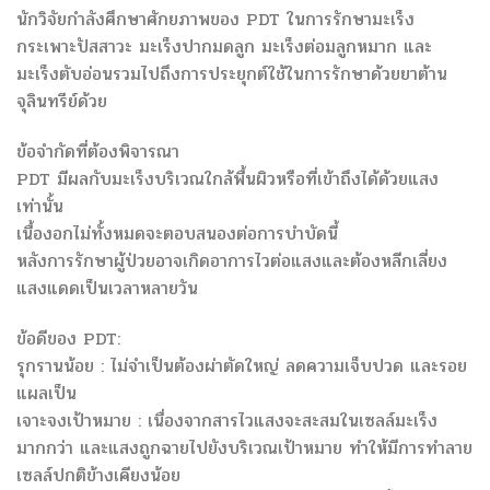
นักวิจัยกำลังศึกษาศักยภาพของ PDT ในการรักษามะเร็ง
กระเพาะปัสสาวะ มะเร็งปากมดลูก มะเร็งต่อมลูกหมาก และ
มะเร็งตับอ่อนรวมไปถึงการประยุกต์ใช้ในการรักษาด้วยยาต้าน
จุลินทรีย์ด้วย
ข้อจำกัดที่ต้องพิจารณา
PDT มีผลกับมะเร็งบริเวณใกล้พื้นผิวหรือที่เข้าถึงได้ด้วยแสง
เท่านั้น
เนื้องอกไม่ทั้งหมดจะตอบสนองต่อการบำบัดนี้
หลังการรักษาผู้ป่วยอาจเกิดอาการไวต่อแสงและต้องหลีกเลี่ยง
แสงแดดเป็นเวลาหลายวัน
ข้อดีของ PDT:
รุกรานน้อย : ไม่จำเป็นต้องผ่าตัดใหญ่ ลดความเจ็บปวด และรอย
แผลเป็น
เจาะจงเป้าหมาย : เนื่องจากสารไวแสงจะสะสมในเซลล์มะเร็ง
มากกว่า และแสงถูกฉายไปยังบริเวณเป้าหมาย ทำให้มีการทำลาย
เซลล์ปกติข้างเคียงน้อย