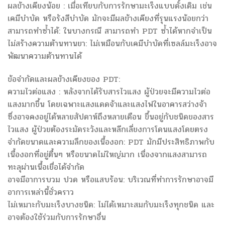
ผลข้างเคียงน้อย : เมื่อเทียบกับการรักษามะเร็งแบบดั้งเดิม เช่น
เคมีบำบัด หรือรังสีบำบัด มักจะมีผลข้างเคียงที่รุนแรงน้อยกว่า
สามารถทำซ้ำได้: ในบางกรณี สามารถทำ PDT ซ้ำได้หากจำเป็น
ไม่สร้างความต้านทานยา: ไม่เหมือนกับเคมีบำบัดที่เซลล์มะเร็งอาจ
พัฒนาความต้านทานได้
ข้อจำกัดและผลข้างเคียงของ PDT:
ความไวต่อแสง : หลังจากได้รับสารไวแสง ผู้ป่วยจะมีความไวต่อ
แสงมากขึ้น โดยเฉพาะแสงแดดจ้าและแสงไฟในอาคารสว่างจ้า
ซึ่งอาจคงอยู่ได้หลายสัปดาห์ถึงหลายเดือน ขึ้นอยู่กับชนิดของสาร
ไวแสง ผู้ป่วยต้องระมัดระวังและหลีกเลี่ยงการโดนแสงโดยตรง
จำกัดขนาดและความลึกของเนื้องอก: PDT มักมีประสิทธิภาพกับ
เนื้องอกที่อยู่ตื้นๆ หรือขนาดไม่ใหญ่มาก เนื่องจากแสงสามารถ
ทะลุผ่านเนื้อเยื่อได้จำกัด
อาจมีอาการบวม ปวด หรือแสบร้อน: บริเวณที่ทำการรักษาอาจมี
อาการเหล่านี้ชั่วคราว
ไม่เหมาะกับมะเร็งบางชนิด: ไม่ได้เหมาะสมกับมะเร็งทุกชนิด และ
อาจต้องใช้ร่วมกับการรักษาอื่น