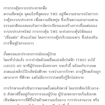
การกระตุ้นระบบประสาทเพื่อ
ความยืดหยุ่น จุดแข็งที่สุดของ TMS อยู่ที่ความสามารถในการก
ระตุ้นระบบประสาท เพื่อความยืดหยุ่น ซึ่งเป็นความสามารถตาม
ธรรมชาติของสมองในการจัดระเบียบและสร้างการเชื่อมต่อของ
ระบบประสาทใหม่ การกระตุ้น TMS จะช่วยกระตุ้นให้สมอง
“เชื่อมต่อ” ตัวเองใหม่ โดยการกระตุ้นบริเวณเฉพาะ ซึ่งส่งเสริม
การฟื้นฟูในระยะยาว
ขั้นตอนและประสบการณ์ของผู้ป่วย
โดยทั่วไปแล้ว การบำบัดด้วยคลื่นแม่เหล็กไฟฟ้า (TMS) จะใช้
เวลา20-40 นาทีผู้ป่วยจะนั่งสบายๆ บนเก้าอี้ พร้อมกับวางขด
ลวดแม่เหล็กไว้ใกล้หนังศีรษะ ระหว่างการรักษา อาจรู้สึกคล้ายถูก
เคาะเบาๆ ที่ศีรษะ แต่ไม่มีอาการปวดหรือรู้สึกไม่สบาย
การรักษาจะดำเนินการหลายครั้งต่อสัปดาห์ โดยปกติจะใช้เวลา4-
6 สัปดาห์ขึ้นอยู่กับอาการของผู้ป่วย ผู้ป่วยหลายรายเริ่มสังเกต
เห็นพัฒนาการที่ดีขึ้นในด้านความแข็งแรง การประสานงาน หรือ