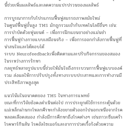
นี้ช่วยเพิ่มผลลัพธ์และลดความแปรปรวนของผลลัพธ์
การบูรณาการกับโปรแกรมฟื้นฟูสมรรถภาพสมัยใหม่
ในศูนย์ฟื้นฟูขั้นสูง TMS มักถูกรวมเข้ากับเทคโนโลยีอื่นๆ เช่น:
การบำบัดด้วยหุ่นยนต์ – เพื่อการฝึกแขนขาอย่างแม่นยำ
การฟื้นฟูร่างกายแบบเสมือนจริง – เพื่อการออกกำลังกายฟื้นฟูที่
น่าสนใจและโต้ตอบได้
ระบบ Neurofeedbackเพื่อติดตามและปรับกิจกรรมของสมอง
ในระหว่างการรักษา
กลยุทธ์หลายรูปแบบนี้ช่วยให้มั่นใจถึงกระบวนการฟื้นฟูแบบองค์
รวม ส่งผลให้การปรับปรุงทั้งทางระบบประสาทและการทำงานมี
ประสิทธิภาพสูงสุด
แนวโน้มในอนาคตของ TMS ในทางการแพทย์
ขณะที่การวิจัยยังคงดำเนินต่อไป การประยุกต์ใช้การกระตุ้นด้วย
แม่เหล็กผ่านกะโหลกศีรษะกำลังขยายตัวออกไปนอกเหนือจากโรค
หลอดเลือดสมอง กำลังมีการศึกษาถึงโรคต่างๆ เช่นภาวะซึมเศร้า
โรคพาร์กินสัน โรคอัลไซเมอร์และอาการปวดเรื้อรังด้วยความ