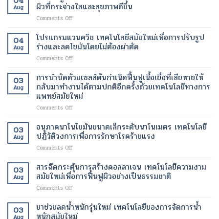
04
ผ่าตัด
ป่วย
ผิวที่กระจ่างใสและสุขภาพดีขึ้น
เผา
Aug
บน
อัมพาต
ผลาญ
on
Comments Off
คลา
สื่อสาร
ของ
การ
วด์
ได้
ร่างกาย
ฟื้นฟู
โปรแกรมแวนควิช เทคโนโลยีสมัยใหม่เพื่อการปรับรูป
เทคโนโลยี
เทคโนโลยี
เทคโนโลยี
04
ผิว
การ
ร่างและลดไขมันโดยไม่ต้องผ่าตัด
ทางการ
สมัย
Aug
ด้วย
ดูแล
แพทย์
ใหม่
on
Comments Off
เลเซอร์
รักษา
สมัย
เพื่อ
โปร
เทคโนโลยี
ทางการ
ใหม่
การ
แก
การบำบัดด้วยเซลล์ต้นกำเนิดฟื้นฟูเนื้อเยื่อที่เสียหายให้
ความ
ผ่าตัด
03
เปลี่ยนแปลง
ลด
รม
งาม
กลับมาทำงานได้ตามปกติอีกครั้งด้วยเทคโนโลยีทางการ
สมัย
ชีวิต
Aug
น้ำ
แวน
สมัย
แพทย์สมัยใหม่
ใหม่
ของ
หนัก
ควิช
ใหม่
เพิ่ม
ผู้
on
Comments Off
เทคโนโลยี
เพื่อ
ความ
ป่วย
การ
สมัย
ผิว
ปลอดภัย
บำบัด
ใหม่
อนุภาคนาโนไขมันขนาดเล็กระดับนาโนเมตร เทคโนโลยี
ที่
ของ
03
ด้วย
เพื่อ
ปฏิวัติวงการเพื่อการรักษาโรคร้ายแรง
กระจ่าง
ผู้
Aug
เซลล์
การ
ใส
ป่วย
on
Comments Off
ต้น
ปรับ
และ
อนุภาค
กำเนิด
รูป
สุขภาพ
นาโน
สารฉีดกระตุ้นการสร้างคอลลาเจน เทคโนโลยีความงาม
ฟื้นฟู
ร่าง
ดี
03
ไข
เนื้อเยื่อ
สมัยใหม่เพื่อการฟื้นฟูผิวอย่างเป็นธรรมชาติ
และ
ขึ้น
Aug
มัน
ที่
ลด
on
Comments Off
ขนาด
เสีย
ไข
สาร
เล็ก
หาย
มัน
ฉีด
ยาช่วยลดน้ำหนักรุ่นใหม่ เทคโนโลยีของการจัดการน้ำ
ระดับ
ให้
โดย
03
กระตุ้น
นาโน
หนักสมัยใหม่
กลับ
ไม่
Aug