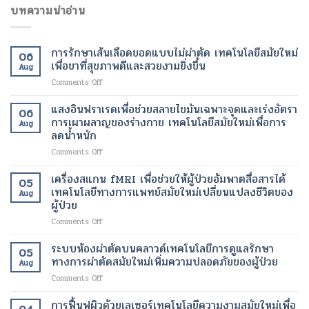
บทความน่าอ่าน
การรักษาเส้นเลือดขอดแบบไม่ผ่าตัด เทคโนโลยีสมัยใหม่
06
เพื่อขาที่สุขภาพดีและสวยงามยิ่งขึ้น
Aug
on
Comments Off
การ
รักษา
แสงอินฟราเรดเพื่อช่วยสลายไขมันเฉพาะจุดและเร่งอัตรา
06
เส้นเลือด
การเผาผลาญของร่างกาย เทคโนโลยีสมัยใหม่เพื่อการ
Aug
ขอด
ลดน้ำหนัก
แบบ
on
Comments Off
ไม่
แสง
ผ่าตัด
อินฟราเรด
เทคโนโลยี
เครื่องสแกน fMRI เพื่อช่วยให้ผู้ป่วยอัมพาตสื่อสารได้
05
เพื่อ
สมัย
เทคโนโลยีทางการแพทย์สมัยใหม่เปลี่ยนแปลงชีวิตของ
Aug
ช่วย
ใหม่
ผู้ป่วย
สลาย
เพื่อ
on
Comments Off
ไข
ขา
เครื่อง
มัน
ที่
สแกน
เฉพาะ
ระบบห้องผ่าตัดบนคลาวด์เทคโนโลยีการดูแลรักษา
สุขภาพ
05
fMRI
จุด
ดี
ทางการผ่าตัดสมัยใหม่เพิ่มความปลอดภัยของผู้ป่วย
Aug
เพื่อ
และ
และ
on
Comments Off
ช่วย
เร่ง
สวยงาม
ระบบ
ให้
อัตรา
ยิ่ง
ห้อง
การฟื้นฟูผิวด้วยเลเซอร์เทคโนโลยีความงามสมัยใหม่เพื่อ
ผู้
การ
ขึ้น