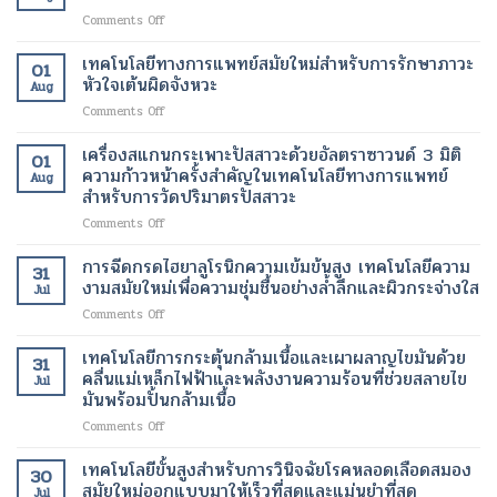
การ
เมตร
มา
ต้อง
on
Comments Off
สร้าง
เทคโนโลยี
ทำงาน
ผ่าตัด
ยา
คอ
ปฏิวัติ
ได้
ช่วย
เทคโนโลยีทางการแพทย์สมัยใหม่สำหรับการรักษาภาวะ
ล
วงการ
01
ตาม
ลด
ลา
หัวใจเต้นผิดจังหวะ
เพื่อ
ปกติ
Aug
น้ำ
เจน
การ
อีก
on
Comments Off
หนัก
เทคโนโลยี
รักษา
ครั้ง
เทคโนโลยี
รุ่น
ความ
โรค
ด้วย
ทางการ
เครื่องสแกนกระเพาะปัสสาวะด้วยอัลตราซาวนด์ 3 มิติ
ใหม่
งาม
01
ร้าย
เทคโนโลยี
แพทย์
เทคโนโลยี
ความก้าวหน้าครั้งสำคัญในเทคโนโลยีทางการแพทย์
สมัย
แรง
Aug
ทางการ
สมัย
ของ
สำหรับการวัดปริมาตรปัสสาวะ
ใหม่
แพทย์
ใหม่
การ
เพื่อ
สมัย
on
Comments Off
สำหรับ
จัดการ
การ
ใหม่
เครื่อง
การ
น้ำ
ฟื้นฟู
สแกน
รักษา
การฉีดกรดไฮยาลูโรนิกความเข้มข้นสูง เทคโนโลยีความ
หนัก
ผิว
31
กระเพาะ
ภาวะ
งามสมัยใหม่เพื่อความชุ่มชื้นอย่างล้ำลึกและผิวกระจ่างใส
สมัย
อย่าง
Jul
ปัสสาวะ
หัวใจ
ใหม่
เป็น
on
Comments Off
ด้วย
เต้น
ธรรมชาติ
การ
อัลตรา
ผิด
ฉีด
เทคโนโลยีการกระตุ้นกล้ามเนื้อและเผาผลาญไขมันด้วย
ซา
จังหวะ
31
กรด
วนด์
คลื่นแม่เหล็กไฟฟ้าและพลังงานความร้อนที่ช่วยสลายไข
Jul
ไฮ
3
มันพร้อมปั้นกล้ามเนื้อ
ยา
มิติ
on
Comments Off
ลู
ความ
เทคโนโลยี
โร
ก้าวหน้า
การก
นิก
เทคโนโลยีขั้นสูงสำหรับการวินิจฉัยโรคหลอดเลือดสมอง
ครั้ง
30
ระ
ความ
สมัยใหม่ออกแบบมาให้เร็วที่สุดและแม่นยำที่สุด
สำคัญ
Jul