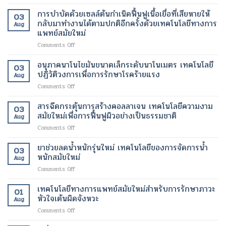
โปร
เทคโนโลยี
ทางการ
ใหม่
การ
แก
การบำบัดด้วยเซลล์ต้นกำเนิดฟื้นฟูเนื้อเยื่อที่เสียหายให้
ความ
ผ่าตัด
03
เปลี่ยนแปลง
ลด
รม
งาม
กลับมาทำงานได้ตามปกติอีกครั้งด้วยเทคโนโลยีทางการ
สมัย
ชีวิต
Aug
น้ำ
แวน
สมัย
แพทย์สมัยใหม่
ใหม่
ของ
หนัก
ควิช
ใหม่
เพิ่ม
ผู้
on
Comments Off
เทคโนโลยี
เพื่อ
ความ
ป่วย
การ
สมัย
ผิว
ปลอดภัย
บำบัด
ใหม่
อนุภาคนาโนไขมันขนาดเล็กระดับนาโนเมตร เทคโนโลยี
ที่
ของ
03
ด้วย
เพื่อ
ปฏิวัติวงการเพื่อการรักษาโรคร้ายแรง
กระจ่าง
ผู้
Aug
เซลล์
การ
ใส
ป่วย
on
Comments Off
ต้น
ปรับ
และ
อนุภาค
กำเนิด
รูป
สุขภาพ
นาโน
สารฉีดกระตุ้นการสร้างคอลลาเจน เทคโนโลยีความงาม
ฟื้นฟู
ร่าง
ดี
03
ไข
เนื้อเยื่อ
สมัยใหม่เพื่อการฟื้นฟูผิวอย่างเป็นธรรมชาติ
และ
ขึ้น
Aug
มัน
ที่
ลด
on
Comments Off
ขนาด
เสีย
ไข
สาร
เล็ก
หาย
มัน
ฉีด
ยาช่วยลดน้ำหนักรุ่นใหม่ เทคโนโลยีของการจัดการน้ำ
ระดับ
ให้
โดย
03
กระตุ้น
นาโน
หนักสมัยใหม่
กลับ
ไม่
Aug
การ
เมตร
มา
ต้อง
on
Comments Off
สร้าง
เทคโนโลยี
ทำงาน
ผ่าตัด
ยา
คอ
ปฏิวัติ
ได้
ช่วย
เทคโนโลยีทางการแพทย์สมัยใหม่สำหรับการรักษาภาวะ
ล
วงการ
01
ตาม
ลด
ลา
หัวใจเต้นผิดจังหวะ
เพื่อ
ปกติ
Aug
น้ำ
เจน
การ
อีก
on
Comments Off
หนัก
เทคโนโลยี
รักษา
ครั้ง
เทคโนโลยี
รุ่น
ความ
โรค
ด้วย