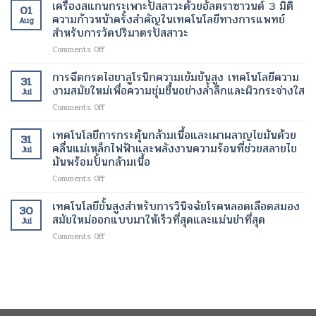
ทางการ
เครื่องสแกนกระเพาะปัสสาวะด้วยอัลตราซาวนด์ 3 มิติ
ใหม่
งาม
01
ร้าย
เทคโนโลยี
แพทย์
เทคโนโลยี
ความก้าวหน้าครั้งสำคัญในเทคโนโลยีทางการแพทย์
สมัย
แรง
Aug
ทางการ
สมัย
ของ
สำหรับการวัดปริมาตรปัสสาวะ
ใหม่
แพทย์
ใหม่
การ
เพื่อ
สมัย
on
Comments Off
สำหรับ
จัดการ
การ
ใหม่
เครื่อง
การ
น้ำ
ฟื้นฟู
สแกน
รักษา
การฉีดกรดไฮยาลูโรนิกความเข้มข้นสูง เทคโนโลยีความ
หนัก
ผิว
31
กระเพาะ
ภาวะ
งามสมัยใหม่เพื่อความชุ่มชื้นอย่างล้ำลึกและผิวกระจ่างใส
สมัย
อย่าง
Jul
ปัสสาวะ
หัวใจ
ใหม่
เป็น
on
Comments Off
ด้วย
เต้น
ธรรมชาติ
การ
อัลตรา
ผิด
ฉีด
เทคโนโลยีการกระตุ้นกล้ามเนื้อและเผาผลาญไขมันด้วย
ซา
จังหวะ
31
กรด
วนด์
คลื่นแม่เหล็กไฟฟ้าและพลังงานความร้อนที่ช่วยสลายไข
Jul
ไฮ
3
มันพร้อมปั้นกล้ามเนื้อ
ยา
มิติ
on
Comments Off
ลู
ความ
เทคโนโลยี
โร
ก้าวหน้า
การก
นิก
เทคโนโลยีขั้นสูงสำหรับการวินิจฉัยโรคหลอดเลือดสมอง
ครั้ง
30
ระ
ความ
สมัยใหม่ออกแบบมาให้เร็วที่สุดและแม่นยำที่สุด
สำคัญ
Jul
ตุ้
เข้ม
ใน
on
Comments Off
นก
ข้น
เทคโนโลยี
เทคโนโลยี
ล้า
สูง
ทางการ
ขั้น
ม
เทคโนโลยี
แพทย์
สูง
เนื้อ
ความ
สำหรับ
สำหรับ
และ
งาม
การ
การ
เผา
สมัย
วัด
วินิจฉัย
ผลาญ
ใหม่
ปริมาตร