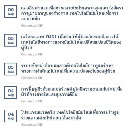
การ
รักษา
แสงอินฟราเรดเพื่อช่วยสลายไขมันเฉพาะจุดและเร่งอัตรา
06
เส้นเลือด
การเผาผลาญของร่างกาย เทคโนโลยีสมัยใหม่เพื่อการ
Aug
ขอด
ลดน้ำหนัก
แบบ
on
Comments Off
ไม่
แสง
ผ่าตัด
อินฟราเรด
เทคโนโลยี
เครื่องสแกน fMRI เพื่อช่วยให้ผู้ป่วยอัมพาตสื่อสารได้
05
เพื่อ
สมัย
เทคโนโลยีทางการแพทย์สมัยใหม่เปลี่ยนแปลงชีวิตของ
Aug
ช่วย
ใหม่
ผู้ป่วย
สลาย
เพื่อ
on
Comments Off
ไข
ขา
เครื่อง
มัน
ที่
สแกน
เฉพาะ
ระบบห้องผ่าตัดบนคลาวด์เทคโนโลยีการดูแลรักษา
สุขภาพ
05
fMRI
จุด
ดี
ทางการผ่าตัดสมัยใหม่เพิ่มความปลอดภัยของผู้ป่วย
Aug
เพื่อ
และ
และ
on
Comments Off
ช่วย
เร่ง
สวยงาม
ระบบ
ให้
อัตรา
ยิ่ง
ห้อง
การฟื้นฟูผิวด้วยเลเซอร์เทคโนโลยีความงามสมัยใหม่เพื่อ
ผู้
การ
ขึ้น
04
ผ่าตัด
ป่วย
ผิวที่กระจ่างใสและสุขภาพดีขึ้น
เผา
Aug
บน
อัมพาต
ผลาญ
on
Comments Off
คลา
สื่อสาร
ของ
การ
วด์
ได้
ร่างกาย
ฟื้นฟู
โปรแกรมแวนควิช เทคโนโลยีสมัยใหม่เพื่อการปรับรูป
เทคโนโลยี
เทคโนโลยี
เทคโนโลยี
04
ผิว
การ
ร่างและลดไขมันโดยไม่ต้องผ่าตัด
ทางการ
สมัย
Aug
ด้วย
ดูแล
แพทย์
ใหม่
on
Comments Off
เลเซอร์
รักษา
สมัย
เพื่อ