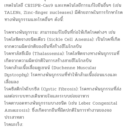
เทคโนโลยี CRISPR-Cas9 และเทคโนโลยีการแก้ไขยีนอื่นๆ (เช่น
TALENs, Zinc-finger nucleases) มีศักยภาพในการรักษาโรค
ทางพันธุกรรมและโรคอื่นๆ ดังนี้:
โรคทางพันธุกรรม: สามารถแก้ไขยีนที่ก่อให้เกิดโรคต่างๆ เช่น
โรคโลหิตจางชนิดเคียว (Sickle Cell Anemia): เป็นโรคที่เกิด
จากความผิดปกติของยีนที่สร้างฮีโมโกลบิน
โรคทาลัสซีเมีย (Thalassemia): โรคโลหิตจางทางพันธุกรรมที่
เกิดจากความผิดปกติในการสร้างสายฮีโมโกลบิน
โรคกล้ามเนื้อเสื่อมดูเชนน์ (Duchenne Muscular
Dystrophy): โรคทางพันธุกรรมที่ทำให้กล้ามเนื้ออ่อนแรงและ
เสื่อมลง
โรคซิสติกไฟโบรซิส (Cystic Fibrosis): โรคทางพันธุกรรมที่ส่ง
ผลต่อระบบทางเดินหายใจและระบบย่อยอาหาร
โรคตาบอดทางพันธุกรรมบางชนิด (เช่น Leber Congenital
Amaurosis): ซึ่งเกิดจากยีนที่ผิดปกติในการทำงานของจอ
ประสาทตา
โรคมะเร็ง: