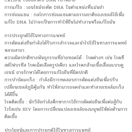
การแก้ไข : เอนไซม์จะตัด DNA ในตำแหน่งที่แม่นยำ
การซ่อมแซม : กลไกการซ่อมแซมตามธรรมชาติของเซลล์ใช้เพื่อ
แก้ไข DNA ไม่ว่าจะเป็นการทำให้ยีนไม่ทำงานหรือแก้ไขมัน
การประยุกต์ใช้ในทางการแพทย์
การตัดแต่งยีนกำลังได้รับการสำรวจและนำไปใช้ในทางการแพทย์
หลายสาขา:
ความผิดปกติทางพันธุกรรมที่ถ่ายทอดได้ : โรคต่างๆ เช่น โรคซี
สต์ไฟบรซีส โรคเม็ดเลือดรูปเคียว และโรคกล้ามเนื้อเสื่อมแบบดู
เชนน์ อาจรักษาได้โดยการแก้ไขยีนที่ผิดปกติ
การบำบัดมะเร็ง : กำลังมีการทดสอบการตัดแต่งยีนเพื่อปรับ
เปลี่ยนเซลล์ภูมิคุ้มกัน ทำให้สามารถจดจำและทำลายเซลล์มะเร็ง
ได้ดีขึ้น
โรคติดเชื้อ : นักวิจัยกำลังศึกษาการใช้การตัดต่อยีนเพื่อต่อสู้กับ
ไวรัสเช่น HIV โดยการเปลี่ยนแปลงเซลล์ของมนุษย์ให้ต่อต้านการ
ติดเชื้อ
ประโยชน์และการประยุกต์ใช้ในทางการแพทย์: