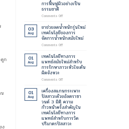
ขนาด
การฟื้นฟูผิวอย่างเป็น
มา
เล็ก
ธรรมชาติ
ทำงาน
ระดับ
ได้
นาโน
on
Comments Off
ตาม
เมตร
สาร
ปกติ
เทคโนโลยี
น
ฉีด
ยาช่วยลดน้ำหนักรุ่นใหม่
03
อีก
ปฏิวัติ
กระตุ้น
เทคโนโลยีของการ
Aug
ครั้ง
วงการ
การ
จัดการน้ำหนักสมัยใหม่
ด้วย
เพื่อ
สร้าง
เทคโนโลยี
การ
on
Comments Off
คอ
ทางการ
รักษา
ยา
ล
แพทย์
โรค
ช่วย
ลา
เทคโนโลยีทางการ
01
สมัย
ะดูก
ร้าย
ลด
เจน
แพทย์สมัยใหม่สำหรับ
Aug
ใหม่
แรง
น้ำ
เทคโนโลยี
การรักษาภาวะหัวใจเต้น
หนัก
ความ
ผิดจังหวะ
รุ่น
งาม
ใหม่
สมัย
on
Comments Off
เทคโนโลยี
ใหม่
เทคโนโลยี
ของ
เพื่อ
ทางการ
เครื่องสแกนกระเพาะ
01
าน
การ
การ
แพทย์
ปัสสาวะด้วยอัลตราซา
Aug
จัดการ
ฟื้นฟู
สมัย
วนด์ 3 มิติ ความ
น้ำ
ผิว
ใหม่
ก้าวหน้าครั้งสำคัญใน
หนัก
อย่าง
สำหรับ
เทคโนโลยีทางการ
สมัย
เป็น
การ
แพทย์สำหรับการวัด
ใหม่
ธรรมชาติ
รักษา
ปริมาตรปัสสาวะ
ภาวะ
่ยง
หัวใจ