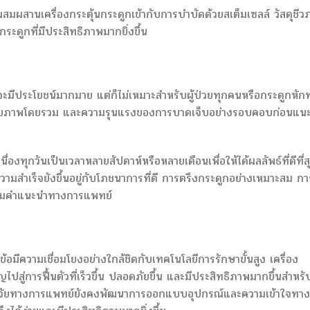
่ผสมผสานเครื่องกระตุ้นกระดูกเข้ากับการบำบัดด้วยสเต็มเซลล์ วัสดุชี
กระดูกที่มีประสิทธิภาพมากยิ่งขึ้น
จะมีประโยชน์มากมาย แต่ก็ไม่เหมาะสำหรับผู้ป่วยทุกคนหรือกระดูกหักท
สุขภาพโดยรวม และความรุนแรงของการบาดเจ็บอย่างรอบคอบก่อนแน
นื่องทุกวันเป็นเวลาหลายสัปดาห์หรือหลายเดือนเพื่อให้ได้ผลลัพธ์ที่ดีที่ส
มสำเร็จยังขึ้นอยู่กับโภชนาการที่ดี การตรึงกระดูกอย่างเหมาะสม กา
ิตามคำแนะนำทางการแพทย์
ก
ีความเชื่อมโยงอย่างใกล้ชิดกับเทคโนโลยีการรักษาขั้นสูง เครื่อง
ปสู่การฟื้นตัวที่เร็วขึ้น ปลอดภัยขึ้น และมีประสิทธิภาพมากขึ้นสำหรับ
การวิจัยทางการแพทย์ยังคงพัฒนาการออกแบบอุปกรณ์และความเข้าใจทาง