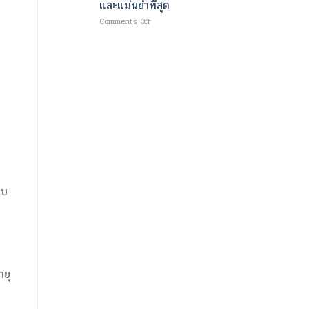
และแม่นยำที่สุด
ใหม่
ม
เพื่อ
เนื้อ
on
Comments Off
ความ
และ
เทคโนโลยี
ชุ่ม
เผา
ขั้น
ชื้น
ผลาญ
สูง
อย่าง
ไข
สำหรับ
ล้ำ
มัน
การ
ลึก
ด้วย
วินิจฉัย
และ
คลื่นแม่เหล็กไฟฟ้า
โรค
ผิว
และ
หลอด
กระจ่าง
พลังงาน
เลือด
ใส
ความ
สมอง
ร้อน
สมัย
ที่
ใหม่
ช่วย
ออกแบบ
สลาย
มา
บบ
ไข
ให้
มัน
เร็ว
พร้อม
ที่สุด
ปั้น
และ
กล้าม
แม่นยำ
เนื้อ
ที่สุด
ยุ