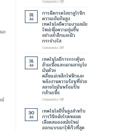
on
Comments Off
เต้น
เครื่อง
ผิด
สแกน
การฉีดกรดไฮยาลูโรนิก
31
จังหวะ
กระเพาะ
ความเข้มข้นสูง
Jul
ปัสสาวะ
เทคโนโลยีความงามสมัย
ด้วย
ใหม่เพื่อความชุ่มชื้น
ขณะ
อัลตรา
อย่างล้ำลึกและผิว
ซา
กระจ่างใส
วนด์
3
on
Comments Off
มิติ
การ
ความ
ฉีด
เทคโนโลยีการกระตุ้นก
31
ก้าวหน้า
กรด
ล้ามเนื้อและเผาผลาญไข
Jul
ครั้ง
ไฮ
มันด้วย
สำคัญ
ยา
คลื่นแม่เหล็กไฟฟ้าและ
ใน
ลู
พลังงานความร้อนที่ช่วย
เทคโนโลยี
โร
สลายไขมันพร้อมปั้น
ทางการ
นิก
แพทย์
กล้ามเนื้อ
ความ
สำหรับ
เข้ม
ย์
on
Comments Off
การ
ข้น
เทคโนโลยี
วัด
สูง
การก
เทคโนโลยีขั้นสูงสำหรับ
ปริมาตร
30
เทคโนโลยี
ระ
การวินิจฉัยโรคหลอด
ปัสสาวะ
Jul
ความ
ตุ้
เลือดสมองสมัยใหม่
งาม
นก
ออกแบบมาให้เร็วที่สุด
สมัย
ล้า