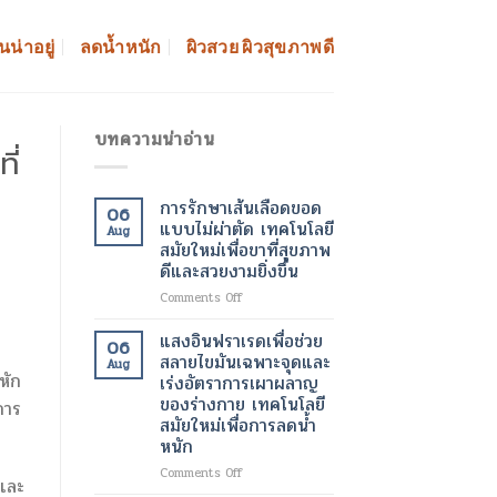
นน่าอยู่
ลดน้ำหนัก
ผิวสวย ผิวสุขภาพดี
บทความน่าอ่าน
ี่
การรักษาเส้นเลือดขอด
06
แบบไม่ผ่าตัด เทคโนโลยี
Aug
สมัยใหม่เพื่อขาที่สุขภาพ
ดีและสวยงามยิ่งขึ้น
on
Comments Off
การ
รักษา
แสงอินฟราเรดเพื่อช่วย
06
เส้นเลือด
สลายไขมันเฉพาะจุดและ
Aug
ขอด
หัก
เร่งอัตราการเผาผลาญ
แบบ
ของร่างกาย เทคโนโลยี
การ
ไม่
สมัยใหม่เพื่อการลดน้ำ
ผ่าตัด
หนัก
เทคโนโลยี
สมัย
on
Comments Off
าและ
ใหม่
แสง