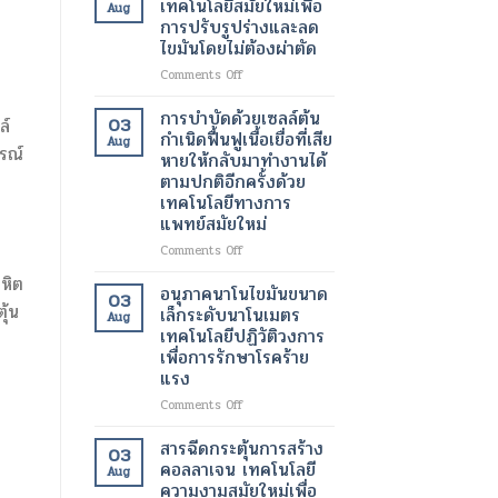
เทคโนโลยีสมัยใหม่เพื่อ
Aug
ของ
ทางการ
ด้วย
การปรับรูปร่างและลด
ผู้
ผ่าตัด
เลเซอร์
ไขมันโดยไม่ต้องผ่าตัด
ป่วย
สมัย
เทคโนโลยี
ใหม่
ความ
on
Comments Off
เพิ่ม
งาม
โปร
ความ
สมัย
แก
การบำบัดด้วยเซลล์ต้น
03
ล์
ปลอดภัย
ใหม่
รม
กำเนิดฟื้นฟูเนื้อเยื่อที่เสีย
Aug
ของ
เพื่อ
แวน
รณ์
หายให้กลับมาทำงานได้
ผู้
ผิว
ควิช
ตามปกติอีกครั้งด้วย
ป่วย
ที่
เทคโนโลยี
เทคโนโลยีทางการ
กระจ่าง
สมัย
แพทย์สมัยใหม่
ใส
ใหม่
และ
เพื่อ
on
Comments Off
สุขภาพ
การ
การ
ลหิต
ดี
ปรับ
บำบัด
อนุภาคนาโนไขมันขนาด
03
ขึ้น
รูป
ด้วย
ุ้น
เล็กระดับนาโนเมตร
Aug
ร่าง
เซลล์
เทคโนโลยีปฏิวัติวงการ
และ
ต้น
เพื่อการรักษาโรคร้าย
ลด
กำเนิด
แรง
ไข
ฟื้นฟู
มัน
เนื้อเยื่อ
on
Comments Off
โดย
ที่
อนุภาค
ไม่
เสีย
นาโน
สารฉีดกระตุ้นการสร้าง
03
ต้อง
หาย
ไข
คอลลาเจน เทคโนโลยี
ผ่าตัด
Aug
ให้
มัน
ความงามสมัยใหม่เพื่อ
กลับ