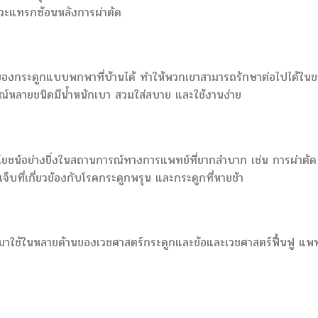
าวะแทรกซ้อนหลังการผ่าตัด
บโตของกระดูกแบบพกพาที่บ้านได้ ทำให้พวกเขาสามารถรักษาต่อไปได้ใน
ณ์หลายชนิดมีน้ำหนักเบา สวมใส่สบาย และใช้งานง่าย
ะโยชน์อย่างยิ่งในสถานการณ์ทางการแพทย์ที่ยากลำบาก เช่น การผ่าตัด
จ็บที่เกี่ยวข้องกับโรคกระดูกพรุน และกระดูกที่หายช้า
ำมาใช้ในหลายด้านของเวชศาสตร์กระดูกและข้อและเวชศาสตร์ฟื้นฟู แพท