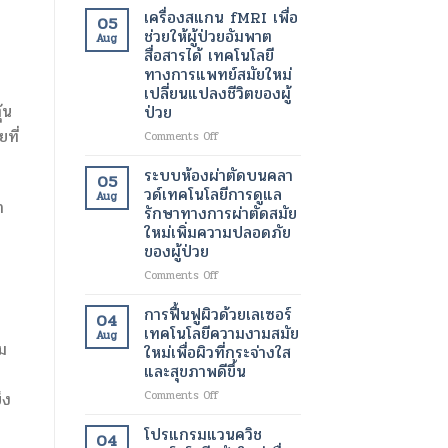
เพื่อ
อินฟราเรด
เครื่องสแกน fMRI เพื่อ
05
ขา
เพื่อ
ช่วยให้ผู้ป่วยอัมพาต
Aug
ที่
ช่วย
สื่อสารได้ เทคโนโลยี
สุขภาพ
สลาย
ทางการแพทย์สมัยใหม่
ดี
ไข
เปลี่ยนแปลงชีวิตของผู้
และ
มัน
้น
ป่วย
สวยงาม
เฉพาะ
ยิ่ง
จุด
ที่
on
Comments Off
ขึ้น
และ
เครื่อง
เร่ง
สแกน
ระบบห้องผ่าตัดบนคลา
05
อัตรา
fMRI
วด์เทคโนโลยีการดูแล
Aug
การ
เพื่อ
า
รักษาทางการผ่าตัดสมัย
เผา
ช่วย
ใหม่เพิ่มความปลอดภัย
ผลาญ
ให้
ของผู้ป่วย
ของ
ผู้
ร่างกาย
ป่วย
on
Comments Off
เทคโนโลยี
อัมพาต
ระบบ
สมัย
สื่อสาร
ห้อง
การฟื้นฟูผิวด้วยเลเซอร์
04
ใหม่
ได้
ผ่าตัด
เทคโนโลยีความงามสมัย
เพื่อ
Aug
เทคโนโลยี
บน
ม
ใหม่เพื่อผิวที่กระจ่างใส
การ
ทางการ
คลา
และสุขภาพดีขึ้น
ลด
ต
แพทย์
วด์
น้ำ
สมัย
เทคโนโลยี
on
Comments Off
็ง
หนัก
ใหม่
การ
การ
เปลี่ยนแปลง
ดูแล
ฟื้นฟู
โปรแกรมแวนควิช
04
ชีวิต
รักษา
ผิว