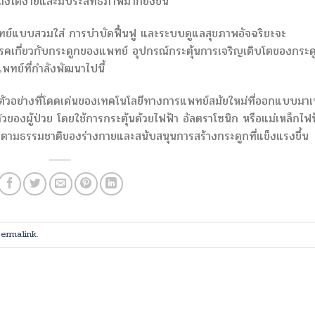
าถึงได้ง่ายและมีประสิทธิภาพมากยิ่งขึ้น
แพทย์แบบสวมใส่ การบำบัดฟื้นฟู และระบบดูแลสุขภาพอัจฉริยะจะ
รคเกี่ยวกับกระดูกของแพทย์ อุปกรณ์กระตุ้นการเจริญเติบโตของกระด
พทย์ที่กำลังพัฒนาไปนี้
ตัวอย่างที่โดดเด่นของเทคโนโลยีทางการแพทย์สมัยใหม่ที่ออกแบบมาเพ
องผู้ป่วย โดยใช้การกระตุ้นด้วยไฟฟ้า อัลตราโซนิก หรือแม่เหล็กไฟฟ
มตามธรรมชาติของร่างกายและสนับสนุนการสร้างกระดูกที่แข็งแรงขึ้น
ermalink
.