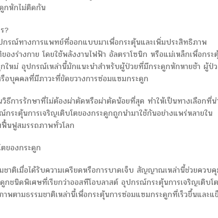
ดูกหักไม่ติดกัน
ไร?
อุปกรณ์ทางการแพทย์ที่ออกแบบมาเพื่อกระตุ้นและเพิ่มประสิทธิภาพ
ร่างกาย โดยใช้พลังงานไฟฟ้า อัลตราโซนิก หรือแม่เหล็กเพื่อกระตุ
ใหม่ อุปกรณ์เหล่านี้มักแนะนำสำหรับผู้ป่วยที่มีกระดูกหักหายช้า ผู้ป่วย
 หรือบุคคลที่มีภาวะที่ขัดขวางการซ่อมแซมกระดูก
ธีการรักษาที่ไม่ต้องผ่าตัดหรือผ่าตัดน้อยที่สุด ทำให้เป็นทางเลือกที่น่
ณ์กระตุ้นการเจริญเติบโตของกระดูกถูกนำมาใช้กันอย่างแพร่หลายใน
ื้นฟูสมรรถภาพทั่วโลก
บโตของกระดูก
ติเมื่อได้รับความเครียดหรือการบาดเจ็บ สัญญาณเหล่านี้ช่วยควบคุ
กชนิดพิเศษที่เรียกว่าออสทีโอบลาสต์ อุปกรณ์กระตุ้นการเจริญเติบโ
ตามธรรมชาติเหล่านี้เพื่อกระตุ้นการซ่อมแซมกระดูกที่เร็วขึ้นและแข