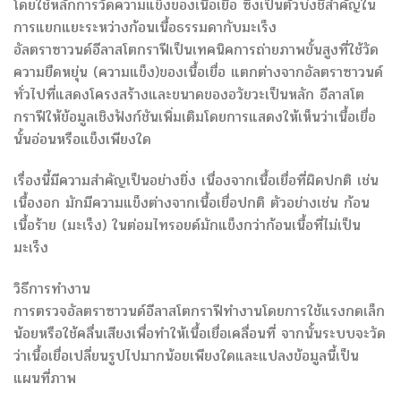
โดยใช้หลักการวัดความแข็งของเนื้อเยื่อ ซึ่งเป็นตัวบ่งชี้สำคัญใน
การแยกแยะระหว่างก้อนเนื้อธรรมดากับมะเร็ง
อัลตราซาวนด์อีลาสโตกราฟีเป็นเทคนิคการถ่ายภาพขั้นสูงที่ใช้วัด
ความยืดหยุ่น (ความแข็ง)ของเนื้อเยื่อ แตกต่างจากอัลตราซาวนด์
ทั่วไปที่แสดงโครงสร้างและขนาดของอวัยวะเป็นหลัก อีลาสโต
กราฟีให้ข้อมูลเชิงฟังก์ชันเพิ่มเติมโดยการแสดงให้เห็นว่าเนื้อเยื่อ
นั้นอ่อนหรือแข็งเพียงใด
เรื่องนี้มีความสำคัญเป็นอย่างยิ่ง เนื่องจากเนื้อเยื่อที่ผิดปกติ เช่น
เนื้องอก มักมีความแข็งต่างจากเนื้อเยื่อปกติ ตัวอย่างเช่น ก้อน
เนื้อร้าย (มะเร็ง) ในต่อมไทรอยด์มักแข็งกว่าก้อนเนื้อที่ไม่เป็น
มะเร็ง
วิธีการทำงาน
การตรวจอัลตราซาวนด์อีลาสโตกราฟีทำงานโดยการใช้แรงกดเล็ก
น้อยหรือใช้คลื่นเสียงเพื่อทำให้เนื้อเยื่อเคลื่อนที่ จากนั้นระบบจะวัด
ว่าเนื้อเยื่อเปลี่ยนรูปไปมากน้อยเพียงใดและแปลงข้อมูลนี้เป็น
แผนที่ภาพ