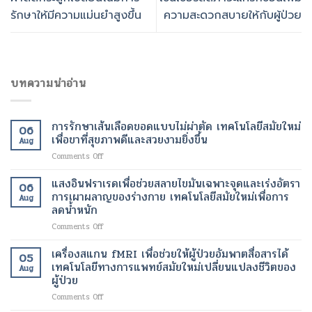
รักษาให้มีความแม่นยำสูงขึ้น
ความสะดวกสบายให้กับผู้ป่วย
บทความน่าอ่าน
การรักษาเส้นเลือดขอดแบบไม่ผ่าตัด เทคโนโลยีสมัยใหม่
06
เพื่อขาที่สุขภาพดีและสวยงามยิ่งขึ้น
Aug
on
Comments Off
การ
รักษา
แสงอินฟราเรดเพื่อช่วยสลายไขมันเฉพาะจุดและเร่งอัตรา
06
เส้นเลือด
การเผาผลาญของร่างกาย เทคโนโลยีสมัยใหม่เพื่อการ
Aug
ขอด
ลดน้ำหนัก
แบบ
on
Comments Off
ไม่
แสง
ผ่าตัด
อินฟราเรด
เทคโนโลยี
เครื่องสแกน fMRI เพื่อช่วยให้ผู้ป่วยอัมพาตสื่อสารได้
05
เพื่อ
สมัย
เทคโนโลยีทางการแพทย์สมัยใหม่เปลี่ยนแปลงชีวิตของ
Aug
ช่วย
ใหม่
ผู้ป่วย
สลาย
เพื่อ
on
Comments Off
ไข
ขา
เครื่อง
มัน
ที่