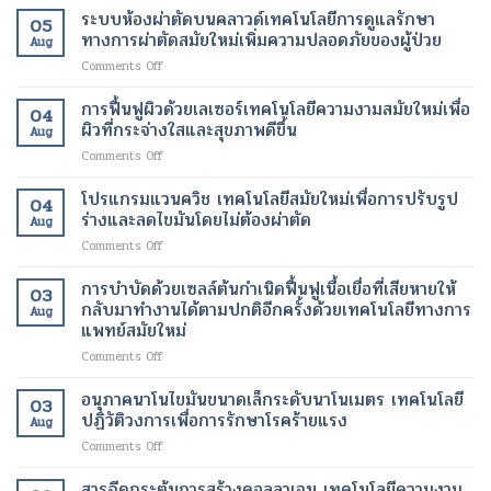
สแกน
เฉพาะ
ระบบห้องผ่าตัดบนคลาวด์เทคโนโลยีการดูแลรักษา
สุขภาพ
05
fMRI
จุด
ดี
ทางการผ่าตัดสมัยใหม่เพิ่มความปลอดภัยของผู้ป่วย
Aug
เพื่อ
และ
และ
on
Comments Off
ช่วย
เร่ง
สวยงาม
ระบบ
ให้
อัตรา
ยิ่ง
ห้อง
การฟื้นฟูผิวด้วยเลเซอร์เทคโนโลยีความงามสมัยใหม่เพื่อ
ผู้
การ
ขึ้น
04
ผ่าตัด
ป่วย
ผิวที่กระจ่างใสและสุขภาพดีขึ้น
เผา
Aug
บน
อัมพาต
ผลาญ
on
Comments Off
คลา
สื่อสาร
ของ
การ
วด์
ได้
ร่างกาย
ฟื้นฟู
โปรแกรมแวนควิช เทคโนโลยีสมัยใหม่เพื่อการปรับรูป
เทคโนโลยี
เทคโนโลยี
เทคโนโลยี
04
ผิว
การ
ร่างและลดไขมันโดยไม่ต้องผ่าตัด
ทางการ
สมัย
Aug
ด้วย
ดูแล
แพทย์
ใหม่
on
Comments Off
เลเซอร์
รักษา
สมัย
เพื่อ
โปร
เทคโนโลยี
ทางการ
ใหม่
การ
แก
การบำบัดด้วยเซลล์ต้นกำเนิดฟื้นฟูเนื้อเยื่อที่เสียหายให้
ความ
ผ่าตัด
03
เปลี่ยนแปลง
ลด
รม
งาม
กลับมาทำงานได้ตามปกติอีกครั้งด้วยเทคโนโลยีทางการ
สมัย
ชีวิต
Aug
น้ำ
แวน
สมัย
แพทย์สมัยใหม่
ใหม่
ของ
หนัก
ควิช
ใหม่
เพิ่ม
ผู้
on
Comments Off
เทคโนโลยี
เพื่อ
ความ
ป่วย
การ
สมัย
ผิว
ปลอดภัย
บำบัด
ใหม่
อนุภาคนาโนไขมันขนาดเล็กระดับนาโนเมตร เทคโนโลยี
ที่
ของ
03
ด้วย
เพื่อ
ปฏิวัติวงการเพื่อการรักษาโรคร้ายแรง
กระจ่าง
ผู้
Aug
เซลล์
การ
ใส
ป่วย
on
Comments Off
ต้น
ปรับ
และ
อนุภาค
กำเนิด
รูป
สุขภาพ
นาโน
สารฉีดกระตุ้นการสร้างคอลลาเจน เทคโนโลยีความงาม
ฟื้นฟู
ร่าง
ดี