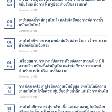
03
ไข
เนื้อเยื่อ
สมัยใหม่เพื่อการฟื้นฟูผิวอย่างเป็นธรรมชาติ
และ
ขึ้น
Aug
มัน
ที่
ลด
on
Comments Off
ขนาด
เสีย
ไข
สาร
เล็ก
หาย
มัน
ฉีด
ยาช่วยลดน้ำหนักรุ่นใหม่ เทคโนโลยีของการจัดการน้ำ
ระดับ
ให้
โดย
03
กระตุ้น
นาโน
หนักสมัยใหม่
กลับ
ไม่
Aug
การ
เมตร
มา
ต้อง
on
Comments Off
สร้าง
เทคโนโลยี
ทำงาน
ผ่าตัด
ยา
คอ
ปฏิวัติ
ได้
ช่วย
เทคโนโลยีทางการแพทย์สมัยใหม่สำหรับการรักษาภาวะ
ล
วงการ
01
ตาม
ลด
ลา
หัวใจเต้นผิดจังหวะ
เพื่อ
ปกติ
Aug
น้ำ
เจน
การ
อีก
on
Comments Off
หนัก
เทคโนโลยี
รักษา
ครั้ง
เทคโนโลยี
รุ่น
ความ
โรค
ด้วย
ทางการ
เครื่องสแกนกระเพาะปัสสาวะด้วยอัลตราซาวนด์ 3 มิติ
ใหม่
งาม
01
ร้าย
เทคโนโลยี
แพทย์
เทคโนโลยี
ความก้าวหน้าครั้งสำคัญในเทคโนโลยีทางการแพทย์
สมัย
แรง
Aug
ทางการ
สมัย
ของ
สำหรับการวัดปริมาตรปัสสาวะ
ใหม่
แพทย์
ใหม่
การ
เพื่อ
สมัย
on
Comments Off
สำหรับ
จัดการ
การ
ใหม่
เครื่อง
การ
น้ำ
ฟื้นฟู
สแกน
รักษา
การฉีดกรดไฮยาลูโรนิกความเข้มข้นสูง เทคโนโลยีความ
หนัก
ผิว
31
กระเพาะ
ภาวะ
งามสมัยใหม่เพื่อความชุ่มชื้นอย่างล้ำลึกและผิวกระจ่างใส
สมัย
อย่าง
Jul
ปัสสาวะ
หัวใจ
ใหม่
เป็น
on
Comments Off
ด้วย
เต้น
ธรรมชาติ
การ
อัลตรา
ผิด
ฉีด
เทคโนโลยีการกระตุ้นกล้ามเนื้อและเผาผลาญไขมันด้วย
ซา
จังหวะ
31
กรด
วนด์
คลื่นแม่เหล็กไฟฟ้าและพลังงานความร้อนที่ช่วยสลายไข