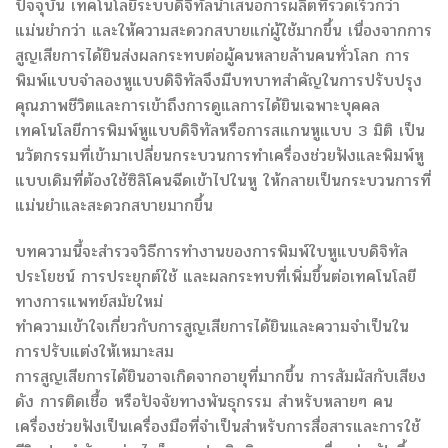
ปัจจุบัน เทคโนโลยีระบบดิจิทัลนำเสนอการผลิตที่รวดเร็วกว่า
แม่นยำกว่า และให้ความสะดวกสบายแก่ผู้ใช้มากขึ้น เนื่องจากการ
สูญเสียการได้ยินส่งผลกระทบต่อผู้คนหลายล้านคนทั่วโลก การ
พิมพ์แบบจำลองหูแบบดิจิทัลจึงมีบทบาทสำคัญในการปรับปรุง
คุณภาพชีวิตและการเข้าถึงการดูแลการได้ยินเฉพาะบุคคล
เทคโนโลยีการพิมพ์หูแบบดิจิทัลหรือการสแกนหูแบบ 3 มิติ เป็น
นวัตกรรมที่เข้ามาเปลี่ยนกระบวนการทำเครื่องช่วยฟังและพิมพ์หู
แบบเดิมที่ต้องใช้ซิลิโคนฉีดเข้าไปในหู ให้กลายเป็นกระบวนการที่
แม่นยำและสะดวกสบายมากขึ้น
บทความนี้จะสำรวจวิธีการทำงานของการพิมพ์ใบหูแบบดิจิทัล
ประโยชน์ การประยุกต์ใช้ และผลกระทบที่เพิ่มขึ้นต่อเทคโนโลยี
ทางการแพทย์สมัยใหม่
ทำความเข้าใจเกี่ยวกับการสูญเสียการได้ยินและความจำเป็นใน
การปรับแต่งให้เหมาะสม
การสูญเสียการได้ยินอาจเกิดจากอายุที่มากขึ้น การสัมผัสกับเสียง
ดัง การติดเชื้อ หรือปัจจัยทางพันธุกรรม สำหรับหลายๆ คน
เครื่องช่วยฟังเป็นเครื่องมือที่จำเป็นสำหรับการสื่อสารและการใช้