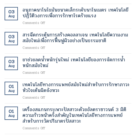
ป่วย
การ
สมัย
ผิว
ปลอดภัย
บำบัด
ใหม่
อนุภาคนาโนไขมันขนาดเล็กระดับนาโนเมตร เทคโนโลยี
ที่
ของ
03
ด้วย
เพื่อ
ปฏิวัติวงการเพื่อการรักษาโรคร้ายแรง
กระจ่าง
ผู้
Aug
เซลล์
การ
ใส
ป่วย
on
Comments Off
ต้น
ปรับ
และ
อนุภาค
กำเนิด
รูป
สุขภาพ
นาโน
สารฉีดกระตุ้นการสร้างคอลลาเจน เทคโนโลยีความงาม
ฟื้นฟู
ร่าง
ดี
03
ไข
เนื้อเยื่อ
สมัยใหม่เพื่อการฟื้นฟูผิวอย่างเป็นธรรมชาติ
และ
ขึ้น
Aug
มัน
ที่
ลด
on
Comments Off
ขนาด
เสีย
ไข
สาร
เล็ก
หาย
มัน
ฉีด
ยาช่วยลดน้ำหนักรุ่นใหม่ เทคโนโลยีของการจัดการน้ำ
ระดับ
ให้
โดย
03
กระตุ้น
นาโน
หนักสมัยใหม่
กลับ
ไม่
Aug
การ
เมตร
มา
ต้อง
on
Comments Off
สร้าง
เทคโนโลยี
ทำงาน
ผ่าตัด
ยา
คอ
ปฏิวัติ
ได้
ช่วย
เทคโนโลยีทางการแพทย์สมัยใหม่สำหรับการรักษาภาวะ
ล
วงการ
01
ตาม
ลด
ลา
หัวใจเต้นผิดจังหวะ
เพื่อ
ปกติ
Aug
น้ำ
เจน
การ
อีก
on
Comments Off
หนัก
เทคโนโลยี
รักษา
ครั้ง
เทคโนโลยี
รุ่น
ความ
โรค
ด้วย
ทางการ
เครื่องสแกนกระเพาะปัสสาวะด้วยอัลตราซาวนด์ 3 มิติ
ใหม่
งาม
01
ร้าย
เทคโนโลยี
แพทย์
เทคโนโลยี
ความก้าวหน้าครั้งสำคัญในเทคโนโลยีทางการแพทย์
สมัย
แรง
Aug
ทางการ
สมัย
ของ
สำหรับการวัดปริมาตรปัสสาวะ
ใหม่
แพทย์
ใหม่
การ
เพื่อ
สมัย
on
Comments Off
สำหรับ
จัดการ
การ
ใหม่
เครื่อง
การ
น้ำ
ฟื้นฟู