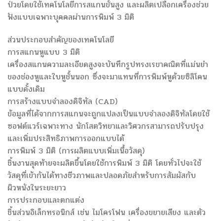
ป่วยโดยใช้เทคโนโลยีการสแกนขั้นสูง และผลิตเปลือกเครื่องช่วย
ฟังแบบเฉพาะบุคคลผ่านการพิมพ์ 3 มิติ
ส่วนประกอบสำคัญของเทคโนโลยี
การสแกนหูแบบ 3 มิติ
เครื่องสแกนความละเอียดสูงจะบันทึกรูปทรงเรขาคณิตที่แม่นยำ
ของช่องหูและใบหูชั้นนอก ซึ่งจะมาแทนที่การพิมพ์หูด้วยซิลิโคน
แบบดั้งเดิม
การสร้างแบบจำลองดิจิทัล (CAD)
ข้อมูลที่ได้จากการสแกนจะถูกแปลงเป็นแบบจำลองดิจิทัลโดยใช้
ซอฟต์แวร์เฉพาะทาง นักโสตวิทยาและวิศวกรสามารถปรับปรุง
และเพิ่มประสิทธิภาพการออกแบบได้
การพิมพ์ 3 มิติ (การผลิตแบบเพิ่มเนื้อวัสดุ)
ชิ้นงานสุดท้ายจะผลิตขึ้นโดยใช้การพิมพ์ 3 มิติ โดยทั่วไปจะใช้
วัสดุที่เข้ากันได้ทางชีวภาพและปลอดภัยสำหรับการสัมผัสกับ
ผิวหนังในระยะยาว
การประกอบและตกแต่ง
ชิ้นส่วนอิเล็กทรอนิกส์ เช่น ไมโครโฟน เครื่องขยายเสียง และตัว