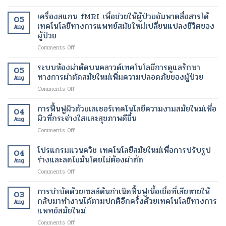
แสง
ผ่าตัด
อินฟราเรด
เทคโนโลยี
เครื่องสแกน fMRI เพื่อช่วยให้ผู้ป่วยอัมพาตสื่อสารได้
05
เพื่อ
สมัย
เทคโนโลยีทางการแพทย์สมัยใหม่เปลี่ยนแปลงชีวิตของ
Aug
ช่วย
ใหม่
ผู้ป่วย
สลาย
เพื่อ
on
Comments Off
ไข
ขา
เครื่อง
มัน
ที่
สแกน
เฉพาะ
ระบบห้องผ่าตัดบนคลาวด์เทคโนโลยีการดูแลรักษา
สุขภาพ
05
fMRI
จุด
ดี
ทางการผ่าตัดสมัยใหม่เพิ่มความปลอดภัยของผู้ป่วย
Aug
เพื่อ
และ
และ
on
Comments Off
ช่วย
เร่ง
สวยงาม
ระบบ
ให้
อัตรา
ยิ่ง
ห้อง
การฟื้นฟูผิวด้วยเลเซอร์เทคโนโลยีความงามสมัยใหม่เพื่อ
ผู้
การ
ขึ้น
04
ผ่าตัด
ป่วย
ผิวที่กระจ่างใสและสุขภาพดีขึ้น
เผา
Aug
บน
อัมพาต
ผลาญ
on
Comments Off
คลา
สื่อสาร
ของ
การ
วด์
ได้
ร่างกาย
ฟื้นฟู
โปรแกรมแวนควิช เทคโนโลยีสมัยใหม่เพื่อการปรับรูป
เทคโนโลยี
เทคโนโลยี
เทคโนโลยี
04
ผิว
การ
ร่างและลดไขมันโดยไม่ต้องผ่าตัด
ทางการ
สมัย
Aug
ด้วย
ดูแล
แพทย์
ใหม่
on
Comments Off
เลเซอร์
รักษา
สมัย
เพื่อ
โปร
เทคโนโลยี
ทางการ
ใหม่
การ
แก
การบำบัดด้วยเซลล์ต้นกำเนิดฟื้นฟูเนื้อเยื่อที่เสียหายให้
ความ
ผ่าตัด
03
เปลี่ยนแปลง
ลด
รม
งาม
กลับมาทำงานได้ตามปกติอีกครั้งด้วยเทคโนโลยีทางการ
สมัย
ชีวิต
Aug
น้ำ
แวน
สมัย
แพทย์สมัยใหม่
ใหม่
ของ
หนัก
ควิช
ใหม่
เพิ่ม
ผู้
on
Comments Off
เทคโนโลยี
เพื่อ
ความ