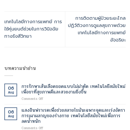
การติดตามผู้ป่วยระยะไกล
เทคโนโลยีทางการแพทย์ การ
ปฏิวัติวงการดูแลสุขภาพด้วย
ใช้หุ่นยนต์ช่วยในการวินิจฉัย
เทคโนโลยีทางการแพทย์
ทางรังสีวิทยา
อัจฉริยะ
บทความน่าอ่าน
การรักษาเส้นเลือดขอดแบบไม่ผ่าตัด เทคโนโลยีสมัยใหม่
06
เพื่อขาที่สุขภาพดีและสวยงามยิ่งขึ้น
Aug
on
Comments Off
การ
รักษา
แสงอินฟราเรดเพื่อช่วยสลายไขมันเฉพาะจุดและเร่งอัตรา
06
เส้นเลือด
การเผาผลาญของร่างกาย เทคโนโลยีสมัยใหม่เพื่อการ
Aug
ขอด
ลดน้ำหนัก
แบบ
on
Comments Off
ไม่