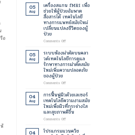
ะ
เพื่อ
อินฟราเรด
เครื่องสแกน fMRI เพื่อ
05
ขา
เพื่อ
ช่วยให้ผู้ป่วยอัมพาต
Aug
ที่
ช่วย
สื่อสารได้ เทคโนโลยี
สุขภาพ
สลาย
ทางการแพทย์สมัยใหม่
ก
ดี
ไข
เปลี่ยนแปลงชีวิตของผู้
และ
มัน
น
ป่วย
สวยงาม
เฉพาะ
รือ
ยิ่ง
จุด
on
Comments Off
ขึ้น
และ
เครื่อง
เร่ง
สแกน
ระบบห้องผ่าตัดบนคลา
05
อัตรา
fMRI
วด์เทคโนโลยีการดูแล
Aug
การ
เพื่อ
รักษาทางการผ่าตัดสมัย
เผา
ช่วย
ใหม่เพิ่มความปลอดภัย
ผลาญ
ให้
ของผู้ป่วย
ของ
ผู้
ร่างกาย
ป่วย
on
Comments Off
เทคโนโลยี
อัมพาต
ระบบ
สมัย
สื่อสาร
ห้อง
การฟื้นฟูผิวด้วยเลเซอร์
04
ใหม่
ได้
ผ่าตัด
เทคโนโลยีความงามสมัย
เพื่อ
Aug
เทคโนโลยี
บน
ใหม่เพื่อผิวที่กระจ่างใส
การ
ทางการ
คลา
และสุขภาพดีขึ้น
ลด
แพทย์
วด์
น้ำ
สมัย
เทคโนโลยี
on
Comments Off
หนัก
ใหม่
การ
การ
ห้
เปลี่ยนแปลง
ดูแล
ฟื้นฟู
โปรแกรมแวนควิช
04
ชีวิต
รักษา
ผิว