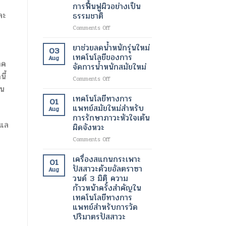
ขนาด
การฟื้นฟูผิวอย่างเป็น
มา
เล็ก
ละ
ธรรมชาติ
ทำงาน
ระดับ
ได้
นาโน
on
Comments Off
ตาม
เมตร
สาร
ปกติ
เทคโนโลยี
ฉีด
ยาช่วยลดน้ำหนักรุ่นใหม่
03
อีก
ปฏิวัติ
กระตุ้น
เทคโนโลยีของการ
Aug
ครั้ง
วงการ
การ
าค
จัดการน้ำหนักสมัยใหม่
ด้วย
เพื่อ
สร้าง
ี้
เทคโนโลยี
การ
on
Comments Off
คอ
ทางการ
รักษา
ยา
อน
ล
แพทย์
โรค
ช่วย
ลา
เทคโนโลยีทางการ
01
สมัย
ร้าย
ลด
เจน
แพทย์สมัยใหม่สำหรับ
Aug
ใหม่
แรง
น้ำ
เทคโนโลยี
การรักษาภาวะหัวใจเต้น
หนัก
ความ
ูแล
ผิดจังหวะ
รุ่น
งาม
ใหม่
สมัย
on
Comments Off
เทคโนโลยี
ใหม่
เทคโนโลยี
ของ
เพื่อ
ทางการ
เครื่องสแกนกระเพาะ
01
การ
การ
แพทย์
ปัสสาวะด้วยอัลตราซา
Aug
จัดการ
ฟื้นฟู
สมัย
วนด์ 3 มิติ ความ
น้ำ
ผิว
ใหม่
ก้าวหน้าครั้งสำคัญใน
หนัก
อย่าง
สำหรับ
เทคโนโลยีทางการ
สมัย
เป็น
การ
แพทย์สำหรับการวัด
ใหม่
ธรรมชาติ
รักษา
ปริมาตรปัสสาวะ
ภาวะ
หัวใจ