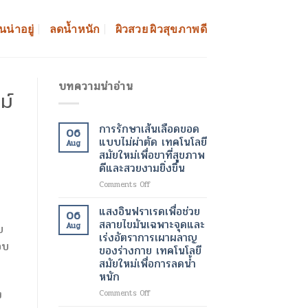
นน่าอยู่
ลดน้ำหนัก
ผิวสวย ผิวสุขภาพดี
บทความน่าอ่าน
ม์
การรักษาเส้นเลือดขอด
06
แบบไม่ผ่าตัด เทคโนโลยี
Aug
สมัยใหม่เพื่อขาที่สุขภาพ
ดีและสวยงามยิ่งขึ้น
on
Comments Off
การ
รักษา
แสงอินฟราเรดเพื่อช่วย
06
เส้นเลือด
สลายไขมันเฉพาะจุดและ
Aug
ย
ขอด
เร่งอัตราการเผาผลาญ
แบบ
อบ
ของร่างกาย เทคโนโลยี
ไม่
สมัยใหม่เพื่อการลดน้ำ
ผ่าตัด
หนัก
เทคโนโลยี
สมัย
ง
on
Comments Off
ใหม่
แสง