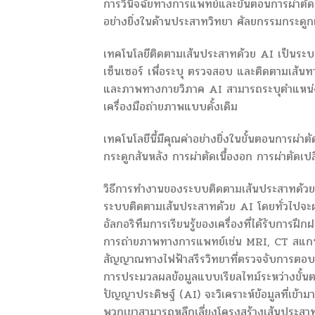
การวินิจฉัยทางการแพทย์และขั้นตอนการผ่าตัด
อย่างยิ่งในด้านประสาทวิทยา ศัลยกรรมกระดู
เทคโนโลยีติดตามเส้นประสาทด้วย AI เป็นระบ
เซ็นเซอร์ เพื่อระบุ ตรวจสอบ และติดตามเส้
และภาพทางกายวิภาค AI สามารถระบุตำแหน่งขอ
เครื่องมือถ่ายภาพแบบดั้งเดิม
เทคโนโลยีนี้มีคุณค่าอย่างยิ่งในขั้นตอนการผ่าต
กระดูกสันหลัง การผ่าตัดเนื้องอก การผ่าตัดเปล
วิธีการทำงานของระบบติดตามเส้นประสาทด้ว
ระบบติดตามเส้นประสาทด้วย AI โดยทั่วไปจะผส
อัลกอริทึมการเรียนรู้ของเครื่องที่ได้รับการ
การถ่ายภาพทางการแพทย์เช่น MRI, CT สแกน
สัญญาณทางไฟฟ้าสรีรวิทยาที่ตรวจจับการตอ
การประมวลผลข้อมูลแบบเรียลไทม์ระหว่างขั้น
ปัญญาประดิษฐ์ (AI) จะวิเคราะห์ข้อมูลที่เข้า
พวกเขาสามารถหลีกเลี่ยงโครงสร้างเส้นประสาทที