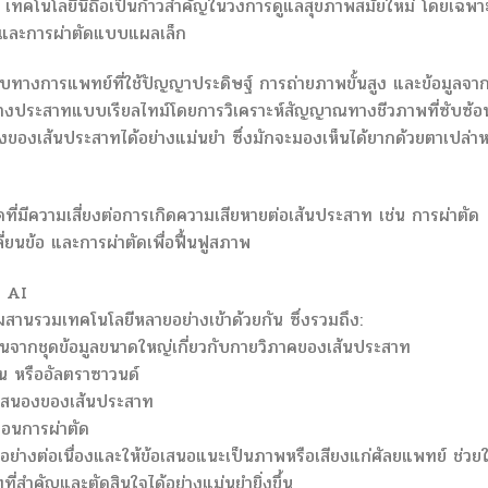
 เทคโนโลยีนี้ถือเป็นก้าวสำคัญในวงการดูแลสุขภาพสมัยใหม่ โดยเฉพา
กและการผ่าตัดแบบแผลเล็ก
บทางการแพทย์ที่ใช้ปัญญาประดิษฐ์ การถ่ายภาพขั้นสูง และข้อมูลจา
นทางประสาทแบบเรียลไทม์โดยการวิเคราะห์สัญญาณทางชีวภาพที่ซับซ้อ
งเส้นประสาทได้อย่างแม่นยำ ซึ่งมักจะมองเห็นได้ยากด้วยตาเปล่าห
ัดที่มีความเสี่ยงต่อการเกิดความเสียหายต่อเส้นประสาท เช่น การผ่าตัด
ี่ยนข้อ และการผ่าตัดเพื่อฟื้นฟูสภาพ
ย AI
านรวมเทคโนโลยีหลายอย่างเข้าด้วยกัน ซึ่งรวมถึง:
ฝึกฝนจากชุดข้อมูลขนาดใหญ่เกี่ยวกับกายวิภาคของเส้นประสาท
 หรืออัลตราซาวนด์
บสนองของเส้นประสาท
ตอนการผ่าตัด
มาอย่างต่อเนื่องและให้ข้อเสนอแนะเป็นภาพหรือเสียงแก่ศัลยแพทย์ ช่วยใ
่สำคัญและตัดสินใจได้อย่างแม่นยำยิ่งขึ้น