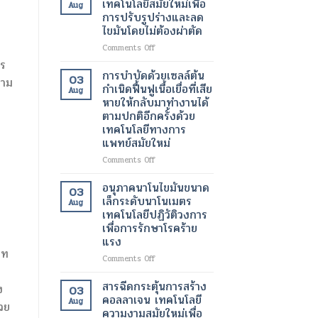
เทคโนโลยีสมัยใหม่เพื่อ
Aug
ของ
ทางการ
ด้วย
การปรับรูปร่างและลด
ผู้
ผ่าตัด
เลเซอร์
ไขมันโดยไม่ต้องผ่าตัด
ป่วย
สมัย
เทคโนโลยี
ใหม่
ความ
on
Comments Off
เพิ่ม
งาม
โปร
าร
ความ
สมัย
แก
การบำบัดด้วยเซลล์ต้น
03
วาม
ปลอดภัย
ใหม่
รม
กำเนิดฟื้นฟูเนื้อเยื่อที่เสีย
Aug
ของ
เพื่อ
แวน
หายให้กลับมาทำงานได้
ผู้
ผิว
ควิช
ตามปกติอีกครั้งด้วย
ป่วย
ที่
เทคโนโลยี
เทคโนโลยีทางการ
กระจ่าง
สมัย
แพทย์สมัยใหม่
ใส
ใหม่
และ
เพื่อ
on
Comments Off
สุขภาพ
การ
การ
ดี
ปรับ
บำบัด
อนุภาคนาโนไขมันขนาด
03
ขึ้น
รูป
ด้วย
เล็กระดับนาโนเมตร
Aug
ร่าง
เซลล์
เทคโนโลยีปฏิวัติวงการ
และ
ต้น
เพื่อการรักษาโรคร้าย
ลด
กำเนิด
แรง
ไข
ฟื้นฟู
าท
มัน
เนื้อเยื่อ
on
Comments Off
โดย
ที่
อนุภาค
ไม่
เสีย
นาโน
สารฉีดกระตุ้นการสร้าง
ง
03
ต้อง
หาย
ไข
คอลลาเจน เทคโนโลยี
ผ่าตัด
Aug
ให้
วย
มัน
ความงามสมัยใหม่เพื่อ
กลับ