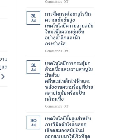
on
Comments Off
เต้น
เครื่อง
ผิด
สแกน
การฉีดกรดไฮยาลูโรนิก
31
จังหวะ
กระเพาะ
ความเข้มข้นสูง
Jul
ปัสสาวะ
เทคโนโลยีความงามสมัย
ด้วย
ใหม่เพื่อความชุ่มชื้น
อัลตรา
อย่างล้ำลึกและผิว
ซา
กระจ่างใส
วนด์
3
on
Comments Off
มิติ
การ
ความ
ความ
ฉีด
เทคโนโลยีการกระตุ้นก
31
ก้าวหน้า
ดูแล
กรด
ล้ามเนื้อและเผาผลาญไข
Jul
ครั้ง
ไฮ
มันด้วย
สำคัญ
ยา
คลื่นแม่เหล็กไฟฟ้าและ
ใน
ลู
พลังงานความร้อนที่ช่วย
เทคโนโลยี
โร
สลายไขมันพร้อมปั้น
ทางการ
นิก
แพทย์
กล้ามเนื้อ
ความ
สำหรับ
เข้ม
on
Comments Off
การ
ข้น
เทคโนโลยี
วัด
สูง
การก
เทคโนโลยีขั้นสูงสำหรับ
ปริมาตร
30
เทคโนโลยี
ระ
การวินิจฉัยโรคหลอด
ปัสสาวะ
Jul
ความ
ตุ้
เลือดสมองสมัยใหม่
งาม
นก
ออกแบบมาให้เร็วที่สุด
สมัย
ล้า