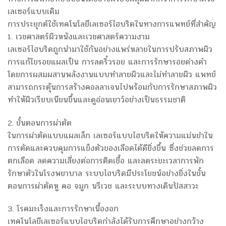
เลเซอร์แบบเดิม
การประยุกต์ใช้เทคโนโลยีเลเซอร์ไฮบริดในทางการแพทย์ที่สำคัญ
1. เวชศาสตร์ผิวหนังและเวชศาสตร์ความงาม
เลเซอร์ไฮบริดถูกนำมาใช้กันอย่างแพร่หลายในการปรับสภาพผิว
การแก้ไขรอยแผลเป็น การลดริ้วรอย และการรักษารอยด่างดำ
โดยการผสมผสานพลังงานแบบทำลายผิวและไม่ทำลายผิว แพทย์
สามารถกระตุ้นการสร้างคอลลาเจนไปพร้อมกับการรักษาสภาพผิว
ทำให้ผิวเรียบเนียนขึ้นและดูอ่อนเยาว์อย่างเป็นธรรมชาติ
2. ขั้นตอนการผ่าตัด
ในการผ่าตัดแบบแผลเล็ก เลเซอร์แบบไฮบริดให้ความแม่นยำใน
การตัดและควบคุมการแข็งตัวของเลือดได้ดียิ่งขึ้น ซึ่งช่วยลดการ
ตกเลือด ลดความเสี่ยงต่อการติดเชื้อ และลดระยะเวลาการพัก
รักษาตัวในโรงพยาบาล ระบบไฮบริดมีประโยชน์อย่างยิ่งในขั้น
ตอนการผ่าตัดหู คอ จมูก นรีเวช และระบบทางเดินปัสสาวะ
3. โรคมะเร็งและการรักษาเนื้องอก
เทคโนโลยีเลเซอร์แบบไฮบริดกำลังได้รับการศึกษาอย่างกว้าง