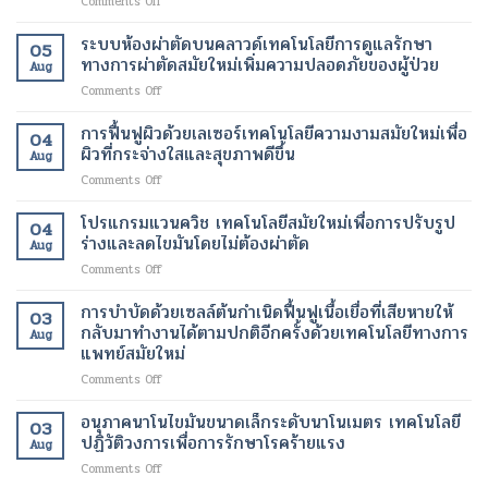
on
Comments Off
ไข
ขา
เครื่อง
มัน
ที่
สแกน
เฉพาะ
ระบบห้องผ่าตัดบนคลาวด์เทคโนโลยีการดูแลรักษา
สุขภาพ
05
fMRI
จุด
ดี
ทางการผ่าตัดสมัยใหม่เพิ่มความปลอดภัยของผู้ป่วย
Aug
เพื่อ
และ
และ
on
Comments Off
ช่วย
เร่ง
สวยงาม
ระบบ
ให้
อัตรา
ยิ่ง
ห้อง
การฟื้นฟูผิวด้วยเลเซอร์เทคโนโลยีความงามสมัยใหม่เพื่อ
ผู้
การ
ขึ้น
04
ผ่าตัด
ป่วย
ผิวที่กระจ่างใสและสุขภาพดีขึ้น
เผา
Aug
บน
อัมพาต
ผลาญ
on
Comments Off
คลา
สื่อสาร
ของ
การ
วด์
ได้
ร่างกาย
ฟื้นฟู
โปรแกรมแวนควิช เทคโนโลยีสมัยใหม่เพื่อการปรับรูป
เทคโนโลยี
เทคโนโลยี
เทคโนโลยี
04
ผิว
การ
ร่างและลดไขมันโดยไม่ต้องผ่าตัด
ทางการ
สมัย
Aug
ด้วย
ดูแล
แพทย์
ใหม่
on
Comments Off
เลเซอร์
รักษา
สมัย
เพื่อ
โปร
เทคโนโลยี
ทางการ
ใหม่
การ
แก
การบำบัดด้วยเซลล์ต้นกำเนิดฟื้นฟูเนื้อเยื่อที่เสียหายให้
ความ
ผ่าตัด
03
เปลี่ยนแปลง
ลด
รม
งาม
กลับมาทำงานได้ตามปกติอีกครั้งด้วยเทคโนโลยีทางการ
สมัย
ชีวิต
Aug
น้ำ
แวน
สมัย
แพทย์สมัยใหม่
ใหม่
ของ
หนัก
ควิช
ใหม่
เพิ่ม
ผู้
on
Comments Off
เทคโนโลยี
เพื่อ
ความ
ป่วย
การ
สมัย
ผิว
ปลอดภัย
บำบัด
ใหม่
อนุภาคนาโนไขมันขนาดเล็กระดับนาโนเมตร เทคโนโลยี
ที่
ของ
03
ด้วย
เพื่อ
ปฏิวัติวงการเพื่อการรักษาโรคร้ายแรง
กระจ่าง
ผู้
Aug
เซลล์
การ
ใส
ป่วย
on
Comments Off
ต้น
ปรับ
และ
อนุภาค