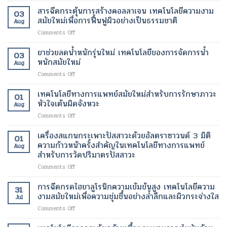
กำเนิด
รูป
สุขภาพ
นาโน
สารฉีดกระตุ้นการสร้างคอลลาเจน เทคโนโลยีความงาม
ฟื้นฟู
ร่าง
ดี
03
ไข
เนื้อเยื่อ
สมัยใหม่เพื่อการฟื้นฟูผิวอย่างเป็นธรรมชาติ
และ
ขึ้น
Aug
มัน
ที่
ลด
on
Comments Off
ขนาด
เสีย
ไข
สาร
เล็ก
หาย
มัน
ฉีด
ยาช่วยลดน้ำหนักรุ่นใหม่ เทคโนโลยีของการจัดการน้ำ
ระดับ
ให้
โดย
03
กระตุ้น
นาโน
หนักสมัยใหม่
กลับ
ไม่
Aug
การ
เมตร
มา
ต้อง
on
Comments Off
สร้าง
เทคโนโลยี
ทำงาน
ผ่าตัด
ยา
คอ
ปฏิวัติ
ได้
ช่วย
เทคโนโลยีทางการแพทย์สมัยใหม่สำหรับการรักษาภาวะ
ล
วงการ
01
ตาม
ลด
ลา
หัวใจเต้นผิดจังหวะ
เพื่อ
ปกติ
Aug
น้ำ
เจน
การ
อีก
on
Comments Off
หนัก
เทคโนโลยี
รักษา
ครั้ง
เทคโนโลยี
รุ่น
ความ
โรค
ด้วย
ทางการ
เครื่องสแกนกระเพาะปัสสาวะด้วยอัลตราซาวนด์ 3 มิติ
ใหม่
งาม
01
ร้าย
เทคโนโลยี
แพทย์
เทคโนโลยี
ความก้าวหน้าครั้งสำคัญในเทคโนโลยีทางการแพทย์
สมัย
แรง
Aug
ทางการ
สมัย
ของ
สำหรับการวัดปริมาตรปัสสาวะ
ใหม่
แพทย์
ใหม่
การ
เพื่อ
สมัย
on
Comments Off
สำหรับ
จัดการ
การ
ใหม่
เครื่อง
การ
น้ำ
ฟื้นฟู
สแกน
รักษา
การฉีดกรดไฮยาลูโรนิกความเข้มข้นสูง เทคโนโลยีความ
หนัก
ผิว
31
กระเพาะ
ภาวะ
งามสมัยใหม่เพื่อความชุ่มชื้นอย่างล้ำลึกและผิวกระจ่างใส
สมัย
อย่าง
Jul
ปัสสาวะ
หัวใจ
ใหม่
เป็น
on
Comments Off
ด้วย
เต้น
ธรรมชาติ
การ
อัลตรา
ผิด
ฉีด
ซา