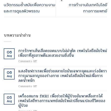
นวัตกรรมล้ำสมัยเพื่อความงาม
การทำงานในเทคโนโลยี
และการดูแลผิวพรรณ
ทางการแพทย์
บทความน่าอ่าน
การรักษาเส้นเลือดขอดแบบไม่ผ่าตัด เทคโนโลยีสมัยใหม่
06
เพื่อขาที่สุขภาพดีและสวยงามยิ่งขึ้น
Aug
on
Comments Off
การ
รักษา
แสงอินฟราเรดเพื่อช่วยสลายไขมันเฉพาะจุดและเร่งอัตรา
06
เส้นเลือด
การเผาผลาญของร่างกาย เทคโนโลยีสมัยใหม่เพื่อการ
Aug
ขอด
ลดน้ำหนัก
แบบ
on
Comments Off
ไม่
แสง
ผ่าตัด
อินฟราเรด
เทคโนโลยี
เครื่องสแกน fMRI เพื่อช่วยให้ผู้ป่วยอัมพาตสื่อสารได้
05
เพื่อ
สมัย
เทคโนโลยีทางการแพทย์สมัยใหม่เปลี่ยนแปลงชีวิตของ
Aug
ช่วย
ใหม่
ผู้ป่วย
สลาย
เพื่อ