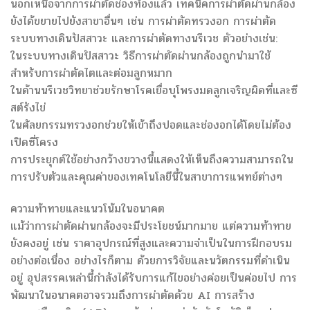
นอกเหนือจากการผ่าตัดช่องท้องแล้ว เทคนิคการผ่าตัดผ่านกล้อง
ยังได้ขยายไปยังสาขาอื่นๆ เช่น การผ่าตัดทรวงอก การผ่าตัด
ระบบทางเดินปัสสาวะ และการผ่าตัดทางนรีเวช ตัวอย่างเช่น:
ในระบบทางเดินปัสสาวะ วิธีการผ่าตัดผ่านกล้องถูกนำมาใช้
สำหรับการผ่าตัดไตและต่อมลูกหมาก
ในด้านนรีเวชวิทยาช่วยรักษาโรคเยื่อบุโพรงมดลูกเจริญผิดที่และซี
สต์รังไข่
ในศัลยกรรมทรวงอกช่วยให้เข้าถึงปอดและช่องอกได้โดยไม่ต้อง
เปิดซี่โครง
การประยุกต์ใช้อย่างกว้างขวางนี้แสดงให้เห็นถึงความสามารถใน
การปรับตัวและคุณค่าของเทคโนโลยีนี้ในสาขาการแพทย์ต่างๆ
ความท้าทายและแนวโน้มในอนาคต
แม้ว่าการผ่าตัดผ่านกล้องจะมีประโยชน์มากมาย แต่ความท้าทาย
ยังคงอยู่ เช่น ราคาอุปกรณ์ที่สูงและความจำเป็นในการฝึกอบรม
อย่างต่อเนื่อง อย่างไรก็ตาม ด้วยการวิจัยและนวัตกรรมที่ดำเนิน
อยู่ อุปสรรคเหล่านี้กำลังได้รับการแก้ไขอย่างค่อยเป็นค่อยไป การ
พัฒนาในอนาคตอาจรวมถึงการผ่าตัดด้วย AI การสร้าง