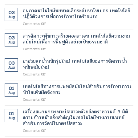
ความ
ป่วย
การ
สมัย
ผิว
ปลอดภัย
บำบัด
ใหม่
อนุภาคนาโนไขมันขนาดเล็กระดับนาโนเมตร เทคโนโลยี
ที่
ของ
03
ด้วย
เพื่อ
ปฏิวัติวงการเพื่อการรักษาโรคร้ายแรง
กระจ่าง
ผู้
Aug
เซลล์
การ
ใส
ป่วย
on
Comments Off
ต้น
ปรับ
และ
อนุภาค
กำเนิด
รูป
สุขภาพ
นาโน
สารฉีดกระตุ้นการสร้างคอลลาเจน เทคโนโลยีความงาม
ฟื้นฟู
ร่าง
ดี
03
ไข
เนื้อเยื่อ
สมัยใหม่เพื่อการฟื้นฟูผิวอย่างเป็นธรรมชาติ
และ
ขึ้น
Aug
มัน
ที่
ลด
on
Comments Off
ขนาด
เสีย
ไข
สาร
เล็ก
หาย
มัน
ฉีด
ยาช่วยลดน้ำหนักรุ่นใหม่ เทคโนโลยีของการจัดการน้ำ
ระดับ
ให้
โดย
03
กระตุ้น
นาโน
หนักสมัยใหม่
กลับ
ไม่
Aug
การ
เมตร
มา
ต้อง
on
Comments Off
สร้าง
เทคโนโลยี
ทำงาน
ผ่าตัด
ยา
คอ
ปฏิวัติ
ได้
ช่วย
เทคโนโลยีทางการแพทย์สมัยใหม่สำหรับการรักษาภาวะ
ล
วงการ
01
ตาม
ลด
ลา
หัวใจเต้นผิดจังหวะ
เพื่อ
ปกติ
Aug
น้ำ
เจน
การ
อีก
on
Comments Off
หนัก
เทคโนโลยี
รักษา
ครั้ง
เทคโนโลยี
รุ่น
ความ
โรค
ด้วย
ทางการ
เครื่องสแกนกระเพาะปัสสาวะด้วยอัลตราซาวนด์ 3 มิติ
ใหม่
งาม
01
ร้าย
เทคโนโลยี
แพทย์
เทคโนโลยี
ความก้าวหน้าครั้งสำคัญในเทคโนโลยีทางการแพทย์
สมัย
แรง
Aug
ทางการ
สมัย
ของ
สำหรับการวัดปริมาตรปัสสาวะ
ใหม่
แพทย์
ใหม่
การ
เพื่อ
สมัย
on
Comments Off
สำหรับ
จัดการ
การ
ใหม่
เครื่อง
การ
น้ำ
ฟื้นฟู