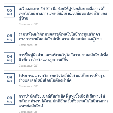
แสง
ผ่าตัด
อินฟราเรด
เทคโนโลยี
เครื่องสแกน fMRI เพื่อช่วยให้ผู้ป่วยอัมพาตสื่อสารได้
05
เพื่อ
สมัย
เทคโนโลยีทางการแพทย์สมัยใหม่เปลี่ยนแปลงชีวิตของ
Aug
ช่วย
ใหม่
ผู้ป่วย
สลาย
เพื่อ
on
Comments Off
ไข
ขา
เครื่อง
มัน
ที่
สแกน
เฉพาะ
ระบบห้องผ่าตัดบนคลาวด์เทคโนโลยีการดูแลรักษา
สุขภาพ
05
fMRI
จุด
ดี
ทางการผ่าตัดสมัยใหม่เพิ่มความปลอดภัยของผู้ป่วย
Aug
เพื่อ
และ
และ
on
Comments Off
ช่วย
เร่ง
สวยงาม
ระบบ
ให้
อัตรา
ยิ่ง
ห้อง
การฟื้นฟูผิวด้วยเลเซอร์เทคโนโลยีความงามสมัยใหม่เพื่อ
ผู้
การ
ขึ้น
04
ผ่าตัด
ป่วย
ผิวที่กระจ่างใสและสุขภาพดีขึ้น
เผา
Aug
บน
อัมพาต
ผลาญ
on
Comments Off
คลา
สื่อสาร
ของ
การ
วด์
ได้
ร่างกาย
ฟื้นฟู
โปรแกรมแวนควิช เทคโนโลยีสมัยใหม่เพื่อการปรับรูป
เทคโนโลยี
เทคโนโลยี
เทคโนโลยี
04
ผิว
การ
ร่างและลดไขมันโดยไม่ต้องผ่าตัด
ทางการ
สมัย
Aug
ด้วย
ดูแล
แพทย์
ใหม่
on
Comments Off
เลเซอร์
รักษา
สมัย
เพื่อ
โปร
เทคโนโลยี
ทางการ
ใหม่
การ
แก
การบำบัดด้วยเซลล์ต้นกำเนิดฟื้นฟูเนื้อเยื่อที่เสียหายให้
ความ
ผ่าตัด
03
เปลี่ยนแปลง
ลด
รม
งาม
กลับมาทำงานได้ตามปกติอีกครั้งด้วยเทคโนโลยีทางการ
สมัย
ชีวิต
Aug
น้ำ
แวน
สมัย
แพทย์สมัยใหม่
ใหม่
ของ
หนัก
ควิช
ใหม่
เพิ่ม
ผู้
on
Comments Off
เทคโนโลยี
เพื่อ