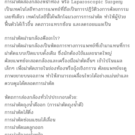
การผ่าตัดส่องกล้องหน้าท้อง หรือ Laparoscopic Surgery
เป็นเทคโนโลยีทางการแพทย์ที่ถือเป็นการปฏิวัติวงการศัลยกรรม
เลยทีเดียว เทคโนโลยีนี้ได้พลิกโฉมวงการการผ่าตัด ทำให้ผู้ป่วย
ฟื้นตัวได้เร็วขึ้น ลดภาวะแทรกซ้อน และลดรอยแผลเป็น
การผ่าตัดผ่านกล้องคืออะไร?
การผ่าตัดผ่านกล้องเป็นหัตถการทางการแพทย์ที่เข้ามาแทนที่การ
ผ่าตัดแบบเปิดแบบดั้งเดิม ซึ่งมักต้องใช้แผลขนาดใหญ่
ศัลยแพทย์จะสอดกล้องและเครื่องมือผ่าตัดอื่นๆ เข้าไปในแผล
เล็กๆ เพื่อผ่าตัดภายในช่องท้องหรืออุ้งเชิงกราน ศัลยแพทย์จะดู
ภาพขยายบนจอภาพ ทำให้สามารถเคลื่อนไหวได้อย่างแม่นยำและ
ควบคุมได้ตลอดการผ่าตัด
หัตถการส่องกล้องทั่วไปประกอบด้วย:
การผ่าตัดถุงน้ำดีออก (การผ่าตัดถุงน้ำดี)
การผ่าตัดไส้ติ่ง
การผ่าตัดซ่อมแซมไส้เลื่อน
การผ่าตัดมดลูกออก
การผ่าตัดลดน้ำหนัก