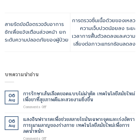
การตรวจชิ้นเนื้อด้วยของเหลว
สายรัดข้อมือตรวจจับอาการ
ความเจ็บปวดน้อยลง ระยะ
ชักเพื่อแจ้งเตือนล่วงหน้า ยก
เวลาการฟื้นตัวลดลงและความ
ระดับความปลอดภัยของผู้ป่วย
เสี่ยงต่อภาวะแทรกซ้อนลดลง
บทความน่าอ่าน
การรักษาเส้นเลือดขอดแบบไม่ผ่าตัด เทคโนโลยีสมัยใหม่
06
เพื่อขาที่สุขภาพดีและสวยงามยิ่งขึ้น
Aug
on
Comments Off
การ
รักษา
แสงอินฟราเรดเพื่อช่วยสลายไขมันเฉพาะจุดและเร่งอัตรา
06
เส้นเลือด
การเผาผลาญของร่างกาย เทคโนโลยีสมัยใหม่เพื่อการ
Aug
ขอด
ลดน้ำหนัก
แบบ
on
Comments Off
ไม่