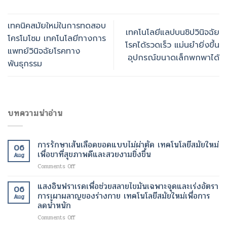
เทคนิคสมัยใหม่ในการทดสอบ
เทคโนโลยีแลปบนชิปวินิจฉัย
โครโมโซม เทคโนโลยีทางการ
โรคได้รวดเร็ว แม่นยำยิ่งขึ้น
แพทย์วินิจฉัยโรคทาง
อุปกรณ์ขนาดเล็กพกพาได้
พันธุกรรม
บทความน่าอ่าน
การรักษาเส้นเลือดขอดแบบไม่ผ่าตัด เทคโนโลยีสมัยใหม่
06
เพื่อขาที่สุขภาพดีและสวยงามยิ่งขึ้น
Aug
on
Comments Off
การ
รักษา
แสงอินฟราเรดเพื่อช่วยสลายไขมันเฉพาะจุดและเร่งอัตรา
06
เส้นเลือด
การเผาผลาญของร่างกาย เทคโนโลยีสมัยใหม่เพื่อการ
Aug
ขอด
ลดน้ำหนัก
แบบ
on
Comments Off
ไม่
แสง
ผ่าตัด