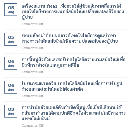
อินฟราเรด
เทคโนโลยี
เครื่องสแกน fMRI เพื่อช่วยให้ผู้ป่วยอัมพาตสื่อสารได้
05
เพื่อ
สมัย
เทคโนโลยีทางการแพทย์สมัยใหม่เปลี่ยนแปลงชีวิตของ
Aug
ช่วย
ใหม่
ผู้ป่วย
สลาย
เพื่อ
on
Comments Off
ไข
ขา
เครื่อง
มัน
ที่
สแกน
เฉพาะ
ระบบห้องผ่าตัดบนคลาวด์เทคโนโลยีการดูแลรักษา
สุขภาพ
05
fMRI
จุด
ดี
ทางการผ่าตัดสมัยใหม่เพิ่มความปลอดภัยของผู้ป่วย
Aug
เพื่อ
และ
และ
on
Comments Off
ช่วย
เร่ง
สวยงาม
ระบบ
ให้
อัตรา
ยิ่ง
ห้อง
การฟื้นฟูผิวด้วยเลเซอร์เทคโนโลยีความงามสมัยใหม่เพื่อ
ผู้
การ
ขึ้น
04
ผ่าตัด
ป่วย
ผิวที่กระจ่างใสและสุขภาพดีขึ้น
เผา
Aug
บน
อัมพาต
ผลาญ
on
Comments Off
คลา
สื่อสาร
ของ
การ
วด์
ได้
ร่างกาย
ฟื้นฟู
โปรแกรมแวนควิช เทคโนโลยีสมัยใหม่เพื่อการปรับรูป
เทคโนโลยี
เทคโนโลยี
เทคโนโลยี
04
ผิว
การ
ร่างและลดไขมันโดยไม่ต้องผ่าตัด
ทางการ
สมัย
Aug
ด้วย
ดูแล
แพทย์
ใหม่
on
Comments Off
เลเซอร์
รักษา
สมัย
เพื่อ
โปร
เทคโนโลยี
ทางการ
ใหม่
การ
แก
การบำบัดด้วยเซลล์ต้นกำเนิดฟื้นฟูเนื้อเยื่อที่เสียหายให้
ความ
ผ่าตัด
03
เปลี่ยนแปลง
ลด
รม
งาม
กลับมาทำงานได้ตามปกติอีกครั้งด้วยเทคโนโลยีทางการ
สมัย
ชีวิต
Aug
น้ำ
แวน
สมัย
แพทย์สมัยใหม่
ใหม่
ของ
หนัก
ควิช
ใหม่
เพิ่ม
ผู้
on
Comments Off
เทคโนโลยี
เพื่อ
ความ
ป่วย
การ
สมัย