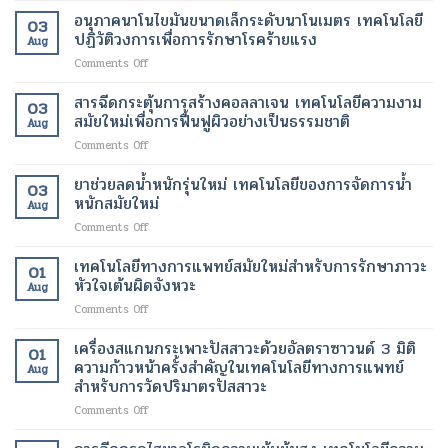
ผิว
ปลอดภัย
บำบัด
ใหม่
อนุภาคนาโนไขมันขนาดเล็กระดับนาโนเมตร เทคโนโลยี
ที่
ของ
03
ด้วย
เพื่อ
ปฏิวัติวงการเพื่อการรักษาโรคร้ายแรง
กระจ่าง
ผู้
Aug
เซลล์
การ
ใส
ป่วย
on
Comments Off
ต้น
ปรับ
และ
อนุภาค
กำเนิด
รูป
สุขภาพ
นาโน
สารฉีดกระตุ้นการสร้างคอลลาเจน เทคโนโลยีความงาม
ฟื้นฟู
ร่าง
ดี
03
ไข
เนื้อเยื่อ
สมัยใหม่เพื่อการฟื้นฟูผิวอย่างเป็นธรรมชาติ
และ
ขึ้น
Aug
มัน
ที่
ลด
on
Comments Off
ขนาด
เสีย
ไข
สาร
เล็ก
หาย
มัน
ฉีด
ยาช่วยลดน้ำหนักรุ่นใหม่ เทคโนโลยีของการจัดการน้ำ
ระดับ
ให้
โดย
03
กระตุ้น
นาโน
หนักสมัยใหม่
กลับ
ไม่
Aug
การ
เมตร
มา
ต้อง
on
Comments Off
สร้าง
เทคโนโลยี
ทำงาน
ผ่าตัด
ยา
คอ
ปฏิวัติ
ได้
ช่วย
เทคโนโลยีทางการแพทย์สมัยใหม่สำหรับการรักษาภาวะ
ล
วงการ
01
ตาม
ลด
ลา
หัวใจเต้นผิดจังหวะ
เพื่อ
ปกติ
Aug
น้ำ
เจน
การ
อีก
on
Comments Off
หนัก
เทคโนโลยี
รักษา
ครั้ง
เทคโนโลยี
รุ่น
ความ
โรค
ด้วย
ทางการ
เครื่องสแกนกระเพาะปัสสาวะด้วยอัลตราซาวนด์ 3 มิติ
ใหม่
งาม
01
ร้าย
เทคโนโลยี
แพทย์
เทคโนโลยี
ความก้าวหน้าครั้งสำคัญในเทคโนโลยีทางการแพทย์
สมัย
แรง
Aug
ทางการ
สมัย
ของ
สำหรับการวัดปริมาตรปัสสาวะ
ใหม่
แพทย์
ใหม่
การ
เพื่อ
สมัย
on
Comments Off
สำหรับ
จัดการ
การ
ใหม่
เครื่อง
การ
น้ำ
ฟื้นฟู
สแกน
รักษา
หนัก