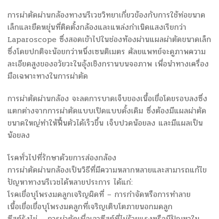
การผ่าตัดผ่านกล้องทางนรีเวชวิทยาเกี่ยวข้องกับการใช้ท่อขนาด
เล็กและยืดหยุ่นที่ติดตั้งกล้องและแหล่งกำเนิดแสงเรียกว่า
Laparoscope ซึ่งสอดเข้าไปในช่องท้องผ่านแผลผ่าตัดขนาดเล็ก
ซึ่งโดยปกติจะน้อยกว่าหนึ่งเซนติเมตร ศัลยแพทย์จะดูภาพความ
ละเอียดสูงของอวัยวะในอุ้งเชิงกรานบนจอภาพ เพื่อนำทางเครื่อง
มือเฉพาะทางในการผ่าตัด
การผ่าตัดผ่านกล้อง จะลดการบาดเจ็บของเนื้อเยื่อโดยรอบลงซึ่ง
แตกต่างจากการผ่าตัดแบบเปิดแบบดั้งเดิม ซึ่งต้องมีแผลผ่าตัด
ขนาดใหญ่ทำให้ฟื้นตัวได้เร็วขึ้น เจ็บปวดน้อยลง และมีแผลเป็น
น้อยลง
โรคทั่วไปที่รักษาด้วยการส่องกล้อง
การผ่าตัดผ่านกล้องเป็นวิธีที่มีความหลากหลายและสามารถแก้ไข
ปัญหาทางนรีเวชได้หลายประการ ได้แก่:
โรคเยื่อบุโพรงมดลูกเจริญผิดที่ – การกำจัดหรือการทำลาย
เนื้อเยื่อเยื่อบุโพรงมดลูกที่เจริญเติบโตภายนอกมดลูก
ซีสต์รังไข่ – การผ่าตัดเพื่อเอาซีสต์ที่ไม่ร้ายแรงหรือมีปัญหาใน