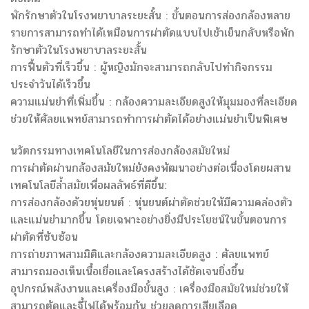
พักรักษาตัวในโรงพยาบาลระยะสั้น : ขั้นตอนการส่องกล้องหลาย
รายการสามารถทำได้เหมือนการผ่าตัดแบบไปเช้าเย็นกลับหรือพัก
รักษาตัวในโรงพยาบาลระยะสั้น
การฟื้นตัวที่เร็วขึ้น : ผู้หญิงมักจะสามารถกลับไปทำกิจกรรม
ประจำวันได้เร็วขึ้น
ความแม่นยำที่เพิ่มขึ้น : กล้องความละเอียดสูงให้มุมมองที่ละเอียด
ช่วยให้ศัลยแพทย์สามารถทำการผ่าตัดได้อย่างแม่นยำเป็นพิเศษ
นวัตกรรมทางเทคโนโลยีในการส่องกล้องสมัยใหม่
การผ่าตัดผ่านกล้องสมัยใหม่ยังคงพัฒนาอย่างต่อเนื่องโดยผสาน
เทคโนโลยีล้ำสมัยเพื่อผลลัพธ์ที่ดีขึ้น:
การส่องกล้องด้วยหุ่นยนต์ : หุ่นยนต์ผ่าตัดช่วยให้มีความคล่องตัว
และแม่นยำมากขึ้น โดยเฉพาะอย่างยิ่งมีประโยชน์ในขั้นตอนการ
ผ่าตัดที่ซับซ้อน
การถ่ายภาพสามมิติและกล้องความละเอียดสูง : ศัลยแพทย์
สามารถมองเห็นเนื้อเยื่อและโครงสร้างได้ชัดเจนยิ่งขึ้น
อุปกรณ์พลังงานและเครื่องมือขั้นสูง : เครื่องมือสมัยใหม่ช่วยให้
สามารถตัดและจี้ไฟได้พร้อมกัน ช่วยลดการเสียเลือด