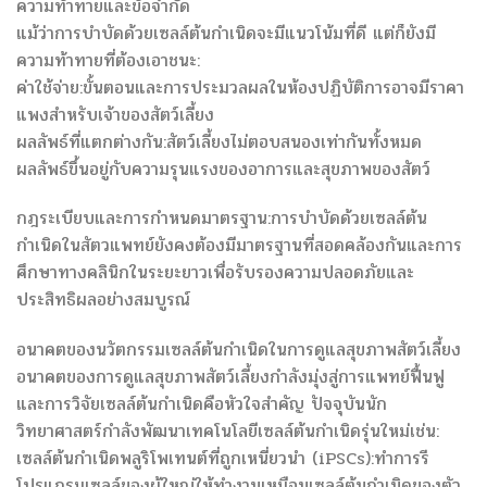
ความท้าทายและข้อจำกัด
แม้ว่าการบำบัดด้วยเซลล์ต้นกำเนิดจะมีแนวโน้มที่ดี แต่ก็ยังมี
ความท้าทายที่ต้องเอาชนะ:
ค่าใช้จ่าย:ขั้นตอนและการประมวลผลในห้องปฏิบัติการอาจมีราคา
แพงสำหรับเจ้าของสัตว์เลี้ยง
ผลลัพธ์ที่แตกต่างกัน:สัตว์เลี้ยงไม่ตอบสนองเท่ากันทั้งหมด
ผลลัพธ์ขึ้นอยู่กับความรุนแรงของอาการและสุขภาพของสัตว์
กฎระเบียบและการกำหนดมาตรฐาน:การบำบัดด้วยเซลล์ต้น
กำเนิดในสัตวแพทย์ยังคงต้องมีมาตรฐานที่สอดคล้องกันและการ
ศึกษาทางคลินิกในระยะยาวเพื่อรับรองความปลอดภัยและ
ประสิทธิผลอย่างสมบูรณ์
อนาคตของนวัตกรรมเซลล์ต้นกำเนิดในการดูแลสุขภาพสัตว์เลี้ยง
อนาคตของการดูแลสุขภาพสัตว์เลี้ยงกำลังมุ่งสู่การแพทย์ฟื้นฟู
และการวิจัยเซลล์ต้นกำเนิดคือหัวใจสำคัญ ปัจจุบันนัก
วิทยาศาสตร์กำลังพัฒนาเทคโนโลยีเซลล์ต้นกำเนิดรุ่นใหม่เช่น:
เซลล์ต้นกำเนิดพลูริโพเทนต์ที่ถูกเหนี่ยวนำ (iPSCs):ทำการรี
โปรแกรมเซลล์ของผู้ใหญ่ให้ทำงานเหมือนเซลล์ต้นกำเนิดของตัว