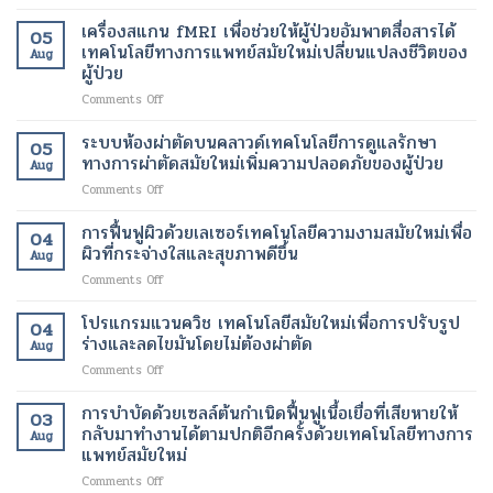
แสง
ผ่าตัด
อินฟราเรด
เทคโนโลยี
เครื่องสแกน fMRI เพื่อช่วยให้ผู้ป่วยอัมพาตสื่อสารได้
05
เพื่อ
สมัย
เทคโนโลยีทางการแพทย์สมัยใหม่เปลี่ยนแปลงชีวิตของ
Aug
ช่วย
ใหม่
ผู้ป่วย
สลาย
เพื่อ
on
Comments Off
ไข
ขา
เครื่อง
มัน
ที่
สแกน
เฉพาะ
ระบบห้องผ่าตัดบนคลาวด์เทคโนโลยีการดูแลรักษา
สุขภาพ
05
fMRI
จุด
ดี
ทางการผ่าตัดสมัยใหม่เพิ่มความปลอดภัยของผู้ป่วย
Aug
เพื่อ
และ
และ
on
Comments Off
ช่วย
เร่ง
สวยงาม
ระบบ
ให้
อัตรา
ยิ่ง
ห้อง
การฟื้นฟูผิวด้วยเลเซอร์เทคโนโลยีความงามสมัยใหม่เพื่อ
ผู้
การ
ขึ้น
04
ผ่าตัด
ป่วย
ผิวที่กระจ่างใสและสุขภาพดีขึ้น
เผา
Aug
บน
อัมพาต
ผลาญ
on
Comments Off
คลา
สื่อสาร
ของ
การ
วด์
ได้
ร่างกาย
ฟื้นฟู
โปรแกรมแวนควิช เทคโนโลยีสมัยใหม่เพื่อการปรับรูป
เทคโนโลยี
เทคโนโลยี
เทคโนโลยี
04
ผิว
การ
ร่างและลดไขมันโดยไม่ต้องผ่าตัด
ทางการ
สมัย
Aug
ด้วย
ดูแล
แพทย์
ใหม่
on
Comments Off
เลเซอร์
รักษา
สมัย
เพื่อ
โปร
เทคโนโลยี
ทางการ
ใหม่
การ
แก
การบำบัดด้วยเซลล์ต้นกำเนิดฟื้นฟูเนื้อเยื่อที่เสียหายให้
ความ
ผ่าตัด
03
เปลี่ยนแปลง
ลด
รม
งาม
กลับมาทำงานได้ตามปกติอีกครั้งด้วยเทคโนโลยีทางการ
สมัย
ชีวิต
Aug
น้ำ
แวน
สมัย
แพทย์สมัยใหม่
ใหม่
ของ
หนัก
ควิช
ใหม่
เพิ่ม
ผู้
on
Comments Off
เทคโนโลยี
เพื่อ
ความ
ป่วย