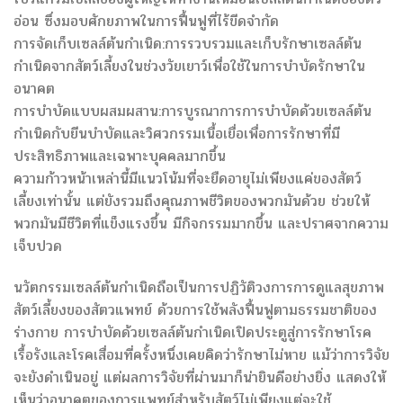
อ่อน ซึ่งมอบศักยภาพในการฟื้นฟูที่ไร้ขีดจำกัด
การจัดเก็บเซลล์ต้นกำเนิด:การรวบรวมและเก็บรักษาเซลล์ต้น
กำเนิดจากสัตว์เลี้ยงในช่วงวัยเยาว์เพื่อใช้ในการบำบัดรักษาใน
อนาคต
การบำบัดแบบผสมผสาน:การบูรณาการการบำบัดด้วยเซลล์ต้น
กำเนิดกับยีนบำบัดและวิศวกรรมเนื้อเยื่อเพื่อการรักษาที่มี
ประสิทธิภาพและเฉพาะบุคคลมากขึ้น
ความก้าวหน้าเหล่านี้มีแนวโน้มที่จะยืดอายุไม่เพียงแค่ของสัตว์
เลี้ยงเท่านั้น แต่ยังรวมถึงคุณภาพชีวิตของพวกมันด้วย ช่วยให้
พวกมันมีชีวิตที่แข็งแรงขึ้น มีกิจกรรมมากขึ้น และปราศจากความ
เจ็บปวด
นวัตกรรมเซลล์ต้นกำเนิดถือเป็นการปฏิวัติวงการการดูแลสุขภาพ
สัตว์เลี้ยงของสัตวแพทย์ ด้วยการใช้พลังฟื้นฟูตามธรรมชาติของ
ร่างกาย การบำบัดด้วยเซลล์ต้นกำเนิดเปิดประตูสู่การรักษาโรค
เรื้อรังและโรคเสื่อมที่ครั้งหนึ่งเคยคิดว่ารักษาไม่หาย แม้ว่าการวิจัย
จะยังดำเนินอยู่ แต่ผลการวิจัยที่ผ่านมาก็น่ายินดีอย่างยิ่ง แสดงให้
เห็นว่าอนาคตของการแพทย์สำหรับสัตว์ไม่เพียงแต่จะใช้