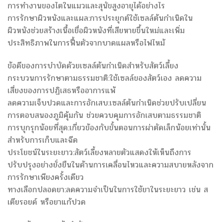
การทำงานของไตในแมวและสุนัขสูงอายุได้อย่างไร
การรักษาผิวหนังและแผล:การประยุกต์ใช้เซลล์ต้นกำเนิดใน
ผิวหนังช่วยสร้างเนื้อเยื่อผิวหนังที่เสียหายขึ้นใหม่และเพิ่ม
ประสิทธิภาพในการฟื้นตัวจากบาดแผลหรือไฟไหม้
ข้อดีของการบำบัดด้วยเซลล์ต้นกำเนิดสำหรับสัตว์เลี้ยง
กระบวนการรักษาตามธรรมชาติ:ใช้เซลล์ของสัตว์เอง ลดความ
เสี่ยงของการปฏิเสธหรืออาการแพ้
ลดความเจ็บปวดและการอักเสบ:เซลล์ต้นกำเนิดช่วยปรับเปลี่ยน
การตอบสนองภูมิคุ้มกัน ช่วยควบคุมการอักเสบตามธรรมชาติ
การบุกรุกน้อยที่สุด:เกี่ยวข้องกับขั้นตอนการผ่าตัดเล็กน้อยเท่านั้น
สำหรับการเก็บและฉีด
ประโยชน์ในระยะยาว:สัตว์เลี้ยงหลายตัวแสดงให้เห็นถึงการ
ปรับปรุงอย่างยั่งยืนในด้านการเคลื่อนไหวและความสบายหลังจาก
การรักษาเพียงครั้งเดียว
ทางเลือกปลอดยา:ลดความจำเป็นในการใช้ยาในระยะยาว เช่น ส
เตียรอยด์ หรือยาแก้ปวด