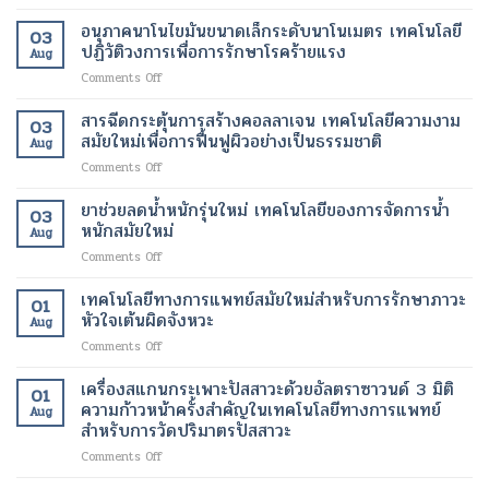
การ
สมัย
ผิว
ปลอดภัย
บำบัด
ใหม่
อนุภาคนาโนไขมันขนาดเล็กระดับนาโนเมตร เทคโนโลยี
ที่
ของ
03
ด้วย
เพื่อ
ปฏิวัติวงการเพื่อการรักษาโรคร้ายแรง
กระจ่าง
ผู้
Aug
เซลล์
การ
ใส
ป่วย
on
Comments Off
ต้น
ปรับ
และ
อนุภาค
กำเนิด
รูป
สุขภาพ
นาโน
สารฉีดกระตุ้นการสร้างคอลลาเจน เทคโนโลยีความงาม
ฟื้นฟู
ร่าง
ดี
03
ไข
เนื้อเยื่อ
สมัยใหม่เพื่อการฟื้นฟูผิวอย่างเป็นธรรมชาติ
และ
ขึ้น
Aug
มัน
ที่
ลด
on
Comments Off
ขนาด
เสีย
ไข
สาร
เล็ก
หาย
มัน
ฉีด
ยาช่วยลดน้ำหนักรุ่นใหม่ เทคโนโลยีของการจัดการน้ำ
ระดับ
ให้
โดย
03
กระตุ้น
นาโน
หนักสมัยใหม่
กลับ
ไม่
Aug
การ
เมตร
มา
ต้อง
on
Comments Off
สร้าง
เทคโนโลยี
ทำงาน
ผ่าตัด
ยา
คอ
ปฏิวัติ
ได้
ช่วย
เทคโนโลยีทางการแพทย์สมัยใหม่สำหรับการรักษาภาวะ
ล
วงการ
01
ตาม
ลด
ลา
หัวใจเต้นผิดจังหวะ
เพื่อ
ปกติ
Aug
น้ำ
เจน
การ
อีก
on
Comments Off
หนัก
เทคโนโลยี
รักษา
ครั้ง
เทคโนโลยี
รุ่น
ความ
โรค
ด้วย
ทางการ
เครื่องสแกนกระเพาะปัสสาวะด้วยอัลตราซาวนด์ 3 มิติ
ใหม่
งาม
01
ร้าย
เทคโนโลยี
แพทย์
เทคโนโลยี
ความก้าวหน้าครั้งสำคัญในเทคโนโลยีทางการแพทย์
สมัย
แรง
Aug
ทางการ
สมัย
ของ
สำหรับการวัดปริมาตรปัสสาวะ
ใหม่
แพทย์
ใหม่
การ
เพื่อ
สมัย
on
Comments Off
สำหรับ
จัดการ
การ
ใหม่
เครื่อง
การ
น้ำ
ฟื้นฟู