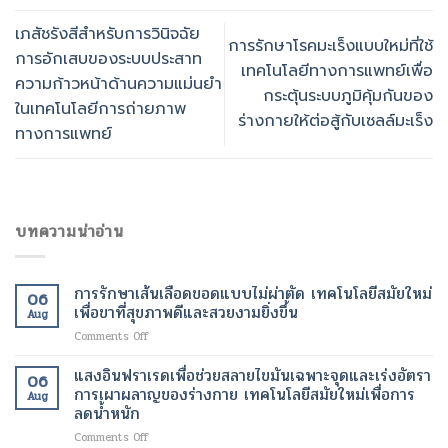
เภสัชรังสีสำหรับการวินิจฉัย
การรักษาโรคมะเร็งแบบใหม่ที่ใช้
การอักเสบของระบบประสาท
เทคโนโลยีทางการแพทย์เพื่อ
ความก้าวหน้าด้านความแม่นยำ
กระตุ้นระบบภูมิคุ้มกันของ
ในเทคโนโลยีการถ่ายภาพ
ร่างกายให้ต่อสู้กับเซลล์มะเร็ง
ทางการแพทย์
บทความน่าอ่าน
การรักษาเส้นเลือดขอดแบบไม่ผ่าตัด เทคโนโลยีสมัยใหม่
06
เพื่อขาที่สุขภาพดีและสวยงามยิ่งขึ้น
Aug
on
Comments Off
การ
รักษา
แสงอินฟราเรดเพื่อช่วยสลายไขมันเฉพาะจุดและเร่งอัตรา
06
เส้นเลือด
การเผาผลาญของร่างกาย เทคโนโลยีสมัยใหม่เพื่อการ
Aug
ขอด
ลดน้ำหนัก
แบบ
on
Comments Off
ไม่