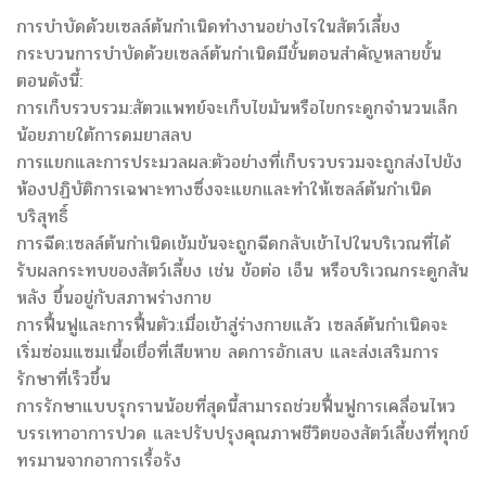
การบำบัดด้วยเซลล์ต้นกำเนิดทำงานอย่างไรในสัตว์เลี้ยง
กระบวนการบำบัดด้วยเซลล์ต้นกำเนิดมีขั้นตอนสำคัญหลายขั้น
ตอนดังนี้:
การเก็บรวบรวม:สัตวแพทย์จะเก็บไขมันหรือไขกระดูกจำนวนเล็ก
น้อยภายใต้การดมยาสลบ
การแยกและการประมวลผล:ตัวอย่างที่เก็บรวบรวมจะถูกส่งไปยัง
ห้องปฏิบัติการเฉพาะทางซึ่งจะแยกและทำให้เซลล์ต้นกำเนิด
บริสุทธิ์
การฉีด:เซลล์ต้นกำเนิดเข้มข้นจะถูกฉีดกลับเข้าไปในบริเวณที่ได้
รับผลกระทบของสัตว์เลี้ยง เช่น ข้อต่อ เอ็น หรือบริเวณกระดูกสัน
หลัง ขึ้นอยู่กับสภาพร่างกาย
การฟื้นฟูและการฟื้นตัว:เมื่อเข้าสู่ร่างกายแล้ว เซลล์ต้นกำเนิดจะ
เริ่มซ่อมแซมเนื้อเยื่อที่เสียหาย ลดการอักเสบ และส่งเสริมการ
รักษาที่เร็วขึ้น
การรักษาแบบรุกรานน้อยที่สุดนี้สามารถช่วยฟื้นฟูการเคลื่อนไหว
บรรเทาอาการปวด และปรับปรุงคุณภาพชีวิตของสัตว์เลี้ยงที่ทุกข์
ทรมานจากอาการเรื้อรัง