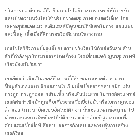
นวัตกรรมสเต็มเซลล์ถือเป็นเทคโนโลยีทางการแพทย์ที่ก้าวหน้า
และเป็นความหวังใหม่สำหรับอนาคตสุขภาพของสัตว์เลี้ยง โดย
เฉพาะสุนัขและแมว สเต็มเซลล์มีคุณสมบัติพิเศษในการ ซ่อมแซม
และฟื้นฟู เนื้อเยื่อที่สึกหรอหรือเสียหายในร่างกาย
เทคโนโลยีชีวภาพขั้นสูงนี้มอบความหวังใหม่ให้กับสัตว์หลายล้าน
ตัวที่กำลังทุกข์ทรมานจากโรคเรื้อรัง โรคเสื่อมและปัญหาสุขภาพที่
เกี่ยวข้องกับวัยชรา
เซลล์ต้นกำเนิดเป็นเซลล์ชีวภาพที่มีลักษณะเฉพาะตัว สามารถ
ฟื้นฟูตัวเองและเปลี่ยนสภาพไปเป็นเนื้อเยื่อหลากหลายชนิด เช่น
กระดูก กระดูกอ่อน กล้ามเนื้อ หรือเส้นประสาท ในทางสัตวแพทย์
เซลล์ต้นกำเนิดมักถูกเก็บเกี่ยวจากเนื้อเยื่อไขมันหรือไขกระดูกของ
สัตว์เอง (การบำบัดแบบอัตโนมัติ) จากนั้นเซลล์เหล่านี้จะถูกนำไป
ผ่านกระบวนการในห้องปฏิบัติการและนำกลับเข้าสู่ร่างกายเพื่อ
ซ่อมแซมเนื้อเยื่อที่เสียหาย ลดการอักเสบ และกระตุ้นการสร้าง
เซลล์ใหม่