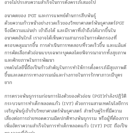
อาจไม่ประสบความสำเร็จในการตั้งครรภ์เสมอไป
อนาคตของ PGT และการแพทย์ด้านการสืบพันธุ์
ด้วยความก้าวหน้าอย่างรวดเร็วของวิทยาศาสตร์พันธุศาสตร์PGT
จึงมีความแม่นยำ เข้าถึงได้ และมีราคาที่เข้าถึงได้มากขึ้นใน
อนาคตอันใกล้ เราอาจได้เห็นความสามารถในการคัดกรองที่
ครอบคลุมมากขึ้น การดำเนินการทดสอบที่รวดเร็วขึ้น และแม้แต่
การคัดเลือกตัวอ่อนแบบเฉพาะบุคคลโดยพิจารณาจากทั้งสุขภาพ
และศักยภาพในการพัฒนา
เทคโนโลยีนี้ถือเป็นก้าวสำคัญในการทำให้การตั้งครรภ์มีสุขภาพดี
ขึ้นและลดภาระทางอารมณ์และร่างกายในการรักษาภาวะมีบุตร
ยาก
การตรวจพันธุกรรมก่อนการฝังตัวของตัวอ่อน (PGT)กำลังปฏิวัติ
กระบวนการทำเด็กหลอดแก้ว (IVF) ด้วยการผสานเทคโนโลยีการ
เจริญพันธุ์เข้ากับวิทยาศาสตร์พันธุศาสตร์ สำหรับคู่รักที่มีความ
เสี่ยงต่อการถ่ายทอดความผิดปกติทางพันธุกรรม หรือผู้ที่ต้องการ
เพิ่มอัตราความสำเร็จในการทำเด็กหลอดแก้ว (IVF) PGT ถือเป็น