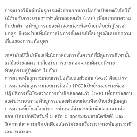
การตรวจวินิจฉัยพันธุกรรมตัวอ่อนก่อนการฝังตัวเป็นเทคโนโลยีที่
ใช้ร่วมกับกระบวนการทำเด็กหลอดแก้ว (IVF) เพื่อตรวจหาความ
ผิดปกติทางพันธุกรรมของตัวอ่อนก่อนที่จะย้ายกลับเข้าสู่โพรง
มดลูก ซึ่งจะช่วยเพิ่มโอกาสในการตั้งครรภ์ที่สมบูรณ์และลดความ
เสี่ยงของการแท้งบุตร
เทคโนโลยีนี้ไม่เพียงเพิ่มโอกาสในการตั้งครรภ์ที่มีสุขภาพดีเท่านั้น
แต่ยังช่วยลดความเสี่ยงในการถ่ายทอดความผิดปกติทาง
พันธุกรรมสู่รุ่นต่อๆ ไปด้วย
การตรวจพันธุกรรมก่อนการฝังตัวของตัวอ่อน (PGT) คืออะไร?
การตรวจพันธุกรรมก่อนการฝังตัว (PGT)เป็นขั้นตอนทางห้อง
ปฏิบัติการที่ใช้ระหว่างการทำเด็กหลอดแก้ว (IVF) เพื่อตรวจสอบ
องค์ประกอบทางพันธุกรรมของตัวอ่อนก่อนที่จะย้ายเข้าสู่มดลูก
การตรวจนี้เกี่ยวข้องกับการนำเซลล์จำนวนเล็กน้อยออกจากตัว
อ่อน (โดยปกติในวันที่ 5 หรือ 6 ของระยะบลาสโตซิสต์) และ
วิเคราะห์หาความผิดปกติของโครโมโซมหรือภาวะทางพันธุกรรมที่
เฉพาะเจาะจง