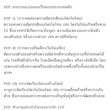
PGT สามารถแบ่งออกเป็นสามประเภทหลัก:
PGT-A (การทดสอบความผิดปกติของโครโมโซม)
ตรวจพบความผิดปกติของโครโมโซม เช่น โครโมโซมเกินหรือหาย
ไป ซึ่งอาจทำให้เกิดการแท้งบุตร ความล้มเหลวของการฝังตัว
ของตัวอ่อน หรือภาวะต่างๆ เช่น ดาวน์ซินโดรม
PGT-M (การตรวจยีนเดี่ยว/โมโนเจนิก)
คัดกรองตัวอ่อนสำหรับความผิดปกติทางพันธุกรรมที่ถ่ายทอดได้
เช่น โรคซีสต์ไฟโบรซิส โรคเม็ดเลือดรูปเคียว หรือธาลัสซีเมีย โดย
เฉพาะอย่างยิ่งหากพ่อหรือแม่ฝ่ายใดฝ่ายหนึ่งหรือทั้งสองฝ่ายเป็น
พาหะ
PGT-SR (การจัดเรียงโครงสร้างใหม่)
ระบุการจัดเรียงโครโมโซมใหม่ เช่น การเคลื่อนย้ายหรือการกลับ
ด้าน ซึ่งอาจส่งผลกระทบต่อการเจริญพันธุ์หรือการพัฒนาตัวอ่อน
PGT ทำงานอย่างไรในรอบการทำ IVF