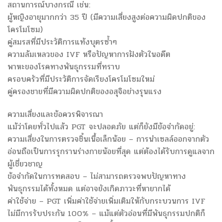
สถานการณ์บางกรณี เช่น:
ผู้หญิงอายุมากกว่า 35 ปี (มีความเสี่ยงสูงต่อความผิดปกติของ
โครโมโซม)
คู่สมรสที่มีประวัติการแท้งบุตรซ้ำๆ
ความล้มเหลวของ IVF หรือปัญหาการฝังตัวในอดีต
พาหะของโรคทางพันธุกรรมที่ทราบ
ครอบครัวที่มีประวัติการจัดเรียงโครโมโซมใหม่
คู่ครองชายที่มีความผิดปกติของอสุจิอย่างรุนแรง
ความเสี่ยงและข้อควรพิจารณา
แม้ว่าโดยทั่วไปแล้ว PGT จะปลอดภัย แต่ก็ยังมีข้อจำกัดอยู่:
ความเสี่ยงในการตรวจชิ้นเนื้อเล็กน้อย – การนำเซลล์ออกจากตัว
อ่อนถือเป็นการรุกรานร่างกายน้อยที่สุด แต่ต้องได้รับการดูแลจาก
ผู้เชี่ยวชาญ
ข้อจำกัดในการทดสอบ – ไม่สามารถตรวจพบปัญหาทาง
พันธุกรรมได้ทั้งหมด แต่อาจยังเกิดภาวะที่หายากได้
ค่าใช้จ่าย – PGT เพิ่มค่าใช้จ่ายเพิ่มเติมให้กับกระบวนการ IVF
ไม่มีการรับประกัน 100% – แม้แต่ตัวอ่อนที่มีพันธุกรรมปกติก็