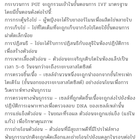
กระบวนการ PGT จะถูกรวมเข้าในขั้นตอนการ IVF มาตรฐาน
โดยมีขั้นตอนดังต่อไปนี้:
การกระตุ้นรังไข่ – ผู้หญิงจะได้รับยาฮอร์โมนเพื่อผลิตไข่หลายใบ
การเก็บไข่ – ไข่ที่โตเต็มที่จะถูกเก็บจากรังไข่โดยใช้ขั้นตอนการ
ผ่าตัดเล็กน้อย
การปฏิสนธิ – ไข่จะได้รับการปฏิสนธิกับอสุจิในห้องปฏิบัติการ
เพื่อสร้างตัวอ่อน
การเพาะเลี้ยงตัวอ่อน – ตัวอ่อนจะเจริญเติบโตในห้องแล็ปเป็น
เวลา 5–6 วันจนกว่าจะถึงระยะบลาสโตซิสต์
การตรวจชิ้นเนื้อ – เซลล์จำนวนหนึ่งจะถูกนำออกจากชั้นโทรเฟก
โตเดิร์ม (ชั้นนอกของระยะบลาสโตซิสต์) อย่างอ่อนโยนเพื่อการ
วิเคราะห์ทางพันธุกรรม
การตรวจทางพันธุกรรม – เซลล์ที่ถูกตัดชิ้นเนื้อจะถูกส่งไปยังห้อง
ปฏิบัติการเฉพาะทางเพื่อตรวจสอบ DNA ของเซลล์เหล่านั้น
การแช่แข็งตัวอ่อน – ในขณะที่รอผล ตัวอ่อนจะถูกแช่แข็ง (แช่ใน
แก้ว) เพื่อรักษาคุณภาพ
การถ่ายโอนตัวอ่อน – ตัวอ่อนที่มีสุขภาพดีที่มีโปรไฟล์ทาง
พันธุกรรมปกติจะถูกคัดเลือกและถ่ายโอนไปยังมดลูกในรอบต่อไป