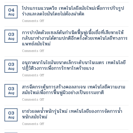
การ
วด์
ได้
ร่างกาย
ฟื้นฟู
โปรแกรมแวนควิช เทคโนโลยีสมัยใหม่เพื่อการปรับรูป
เทคโนโลยี
เทคโนโลยี
เทคโนโลยี
04
ผิว
การ
ร่างและลดไขมันโดยไม่ต้องผ่าตัด
ทางการ
สมัย
Aug
ด้วย
ดูแล
แพทย์
ใหม่
on
Comments Off
เลเซอร์
รักษา
สมัย
เพื่อ
โปร
เทคโนโลยี
ทางการ
ใหม่
การ
แก
การบำบัดด้วยเซลล์ต้นกำเนิดฟื้นฟูเนื้อเยื่อที่เสียหายให้
ความ
ผ่าตัด
03
เปลี่ยนแปลง
ลด
รม
งาม
กลับมาทำงานได้ตามปกติอีกครั้งด้วยเทคโนโลยีทางการ
สมัย
ชีวิต
Aug
น้ำ
แวน
สมัย
แพทย์สมัยใหม่
ใหม่
ของ
หนัก
ควิช
ใหม่
เพิ่ม
ผู้
on
Comments Off
เทคโนโลยี
เพื่อ
ความ
ป่วย
การ
สมัย
ผิว
ปลอดภัย
บำบัด
ใหม่
อนุภาคนาโนไขมันขนาดเล็กระดับนาโนเมตร เทคโนโลยี
ที่
ของ
03
ด้วย
เพื่อ
ปฏิวัติวงการเพื่อการรักษาโรคร้ายแรง
กระจ่าง
ผู้
Aug
เซลล์
การ
ใส
ป่วย
on
Comments Off
ต้น
ปรับ
และ
อนุภาค
กำเนิด
รูป
สุขภาพ
นาโน
สารฉีดกระตุ้นการสร้างคอลลาเจน เทคโนโลยีความงาม
ฟื้นฟู
ร่าง
ดี
03
ไข
เนื้อเยื่อ
สมัยใหม่เพื่อการฟื้นฟูผิวอย่างเป็นธรรมชาติ
และ
ขึ้น
Aug
มัน
ที่
ลด
on
Comments Off
ขนาด
เสีย
ไข
สาร
เล็ก
หาย
มัน
ฉีด
ยาช่วยลดน้ำหนักรุ่นใหม่ เทคโนโลยีของการจัดการน้ำ
ระดับ
ให้
โดย
03
กระตุ้น
นาโน
หนักสมัยใหม่
กลับ
ไม่
Aug
การ
เมตร
มา
ต้อง
on
Comments Off
สร้าง
เทคโนโลยี
ทำงาน
ผ่าตัด
ยา
คอ
ปฏิวัติ
ได้