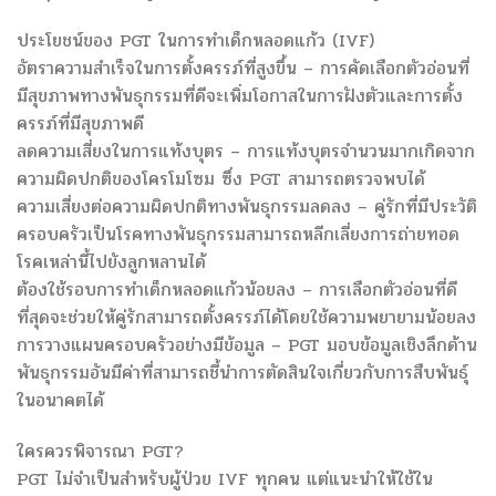
ประโยชน์ของ PGT ในการทำเด็กหลอดแก้ว (IVF)
อัตราความสำเร็จในการตั้งครรภ์ที่สูงขึ้น – การคัดเลือกตัวอ่อนที่
มีสุขภาพทางพันธุกรรมที่ดีจะเพิ่มโอกาสในการฝังตัวและการตั้ง
ครรภ์ที่มีสุขภาพดี
ลดความเสี่ยงในการแท้งบุตร – การแท้งบุตรจำนวนมากเกิดจาก
ความผิดปกติของโครโมโซม ซึ่ง PGT สามารถตรวจพบได้
ความเสี่ยงต่อความผิดปกติทางพันธุกรรมลดลง – คู่รักที่มีประวัติ
ครอบครัวเป็นโรคทางพันธุกรรมสามารถหลีกเลี่ยงการถ่ายทอด
โรคเหล่านี้ไปยังลูกหลานได้
ต้องใช้รอบการทำเด็กหลอดแก้วน้อยลง – การเลือกตัวอ่อนที่ดี
ที่สุดจะช่วยให้คู่รักสามารถตั้งครรภ์ได้โดยใช้ความพยายามน้อยลง
การวางแผนครอบครัวอย่างมีข้อมูล – PGT มอบข้อมูลเชิงลึกด้าน
พันธุกรรมอันมีค่าที่สามารถชี้นำการตัดสินใจเกี่ยวกับการสืบพันธุ์
ในอนาคตได้
ใครควรพิจารณา PGT?
PGT ไม่จำเป็นสำหรับผู้ป่วย IVF ทุกคน แต่แนะนำให้ใช้ใน