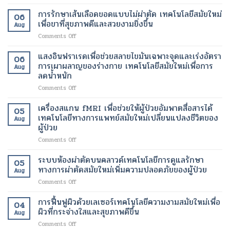
เทคโนโลยี
กี่
ผลาญ
ลา
ตัด
การรักษาเส้นเลือดขอดแบบไม่ผ่าตัด เทคโนโลยีสมัยใหม่
ประเภท?
โดย
06
เจน
ต่อ
เทคโนโลยี
เพื่อขาที่สุขภาพดีและสวยงามยิ่งขึ้น
ใช้
ให้
Aug
พันธุกรรม
ทางการ
ดีเอ็นเอ
เป็น
on
Comments Off
ขั้น
แพทย์
จึง
ธรรมชาติ:
การ
สูง
สมัย
ช่วย
มี
รักษา
แสงอินฟราเรดเพื่อช่วยสลายไขมันเฉพาะจุดและเร่งอัตรา
มี
ใหม่
06
ใน
ตัว
เส้นเลือด
อะไร
การเผาผลาญของร่างกาย เทคโนโลยีสมัยใหม่เพื่อการ
เพื่อ
การ
Aug
เลือก
ขอด
บ้าง?
ลดน้ำหนัก
การ
ควบคุม
อะไร
แบบ
โดย
รักษา
น้ำ
บ้าง?
on
Comments Off
ไม่
ไม่
ที่
หนัก
แสง
ผ่าตัด
ต้อง
ตรง
ได้
อินฟราเรด
เทคโนโลยี
เครื่องสแกน fMRI เพื่อช่วยให้ผู้ป่วยอัมพาตสื่อสารได้
ตัด
เป้า
05
เพื่อ
สมัย
เทคโนโลยีทางการแพทย์สมัยใหม่เปลี่ยนแปลงชีวิตของ
สาย
หมาย
Aug
ช่วย
ใหม่
DNA
ผู้ป่วย
มาก
สลาย
เพื่อ
ให้
ขึ้น
on
Comments Off
ไข
ขา
ขาด
เครื่อง
มัน
ที่
ออก
สแกน
เฉพาะ
ระบบห้องผ่าตัดบนคลาวด์เทคโนโลยีการดูแลรักษา
สุขภาพ
จาก
05
fMRI
จุด
ดี
ทางการผ่าตัดสมัยใหม่เพิ่มความปลอดภัยของผู้ป่วย
กัน
Aug
เพื่อ
และ
และ
on
Comments Off
ช่วย
เร่ง
สวยงาม
ระบบ
ให้
อัตรา
ยิ่ง
ห้อง
การฟื้นฟูผิวด้วยเลเซอร์เทคโนโลยีความงามสมัยใหม่เพื่อ
ผู้
การ
ขึ้น
04
ผ่าตัด
ป่วย
ผิวที่กระจ่างใสและสุขภาพดีขึ้น
เผา
Aug
บน
อัมพาต
ผลาญ
on
Comments Off
คลา
สื่อสาร
ของ