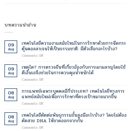
บทความน่าอ่าน
เทคโนโลยีความงามสมัยใหม่ในการรักษาด้วยการฉีดกระ
09
ตุ้นคอลลาเจนให้เป็นธรรมชาติ: มีตัวเลือกอะไรบ้าง?
Aug
on
Comments Off
เทคโนโลยี
ความ
เหตุใด? การตรวจยีนที่เกี่ยวข้องกับการเผาผลาญโดยใช้
09
งาม
ดีเอ็นเอจึงช่วยในการควบคุมน้ำหนักได้
Aug
สมัย
on
Comments Off
ใหม่
เหตุ
ใน
ใด?
การแพทย์เฉพาะบุคคลมีกี่ประเภท? เทคโนโลยีทางการ
การ
08
การ
รักษา
แพทย์สมัยใหม่เพื่อการรักษาที่ตรงเป้าหมายมากขึ้น
Aug
ตรวจ
ด้วย
on
Comments Off
ยีน
การ
การ
ที่
ฉีด
แพทย์
เทคโนโลยีตัดต่อพันธุกรรมขั้นสูงมีอะไรบ้าง? โดยไม่ต้อง
เกี่ยวข้อง
กระ
08
เฉพาะ
กับ
ตัดสาย DNA ให้ขาดออกจากกัน
ตุ้น
Aug
บุคคล
การ
คอ
on
Comments Off
มี
เผา
ล