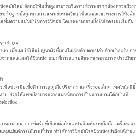
ังสมัยใหม่ อัลกอริทึมขั้นสูงสามารถวิเคราะห์ภาพจากกล้องตรวจผิวห
ทียบกับฐานข้อมูลทางการแพทย์ขนาดใหญ่เพื่อเสนอแนวทางการวินิจฉัยท
ยังเพิ่มความแม่นยำในการวินิจฉัย โดยเฉพาะอย่างยิ่งในโรคระยะเริ่มต้น 
ราะห์ UV
งๆ เพื่อเผยให้เห็นปัญหาผิวที่มองไม่เห็นด้วยตาเปล่า ตัวอย่างเช่น กา
ายจากแสงแดดใต้ผิวหนัง ขณะที่การสแกนอินฟราเรดสามารถประเมินก
้า
เพื่อประเมินเนื้อผิว การสูญเสียปริมาตร และริ้วรอยเล็กๆ เทคโนโลยีนี้
มงาม ช่วยให้แพทย์สามารถวางแผนหัตถการด้านความงามได้อย่างมี
ต่อเนื่อง
แบบพกพาขนาดกะทัดรัดที่เชื่อมต่อกับแอปพลิเคชันบนมือถือ เครื่องสแ
ละแม้แต่การใช้งานที่บ้าน ทำให้การวินิจฉัยโรคผิวหนังเข้าถึงได้ง่าย