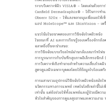
ระบบวิเคราะห์ผิว VISIA® – โดดเด่นด้วยการว
Canfield DermaGraphix® – ใช้ในการทำแผน
Observ 520x – ให้แสงหลายมุมเพื่อเผยให้เห็
แอป MoleScope™ และ SkinVision – เครื่อ
แนวโน้มในอนาคตของการวินิจฉัยโรคผิวหนัง
ในขณะที่ AI และการเรียนรู้ของเครื่องจักรยัง
ฉลาดยิ่งขึ้นจะนำเสนอ:
การวินิจฉัยแบบเรียลไทม์ผ่านกล้องสมาร์ทโฟน
การบูรณาการกับบันทึกสุขภาพอิเล็กทรอนิกส์
การวิเคราะห์เชิงทำนายสำหรับความเสี่ยงโรคผิ
สูตรดูแลผิวเฉพาะบุคคลโดยใช้ข้อมูลไบโอเมตริ
การผสานรวมอุปกรณ์วินิจฉัยโรคผิวหนังสมัยใ
นวัตกรรมทางการแพทย์ เทคโนโลยีเหล่านี้ไม่เ
เท่านั้น แต่ยังช่วยให้ทั้งแพทย์และผู้ป่วยมีค
หัวใจสำคัญของการดูแลสุขภาพและความงาม บทบ