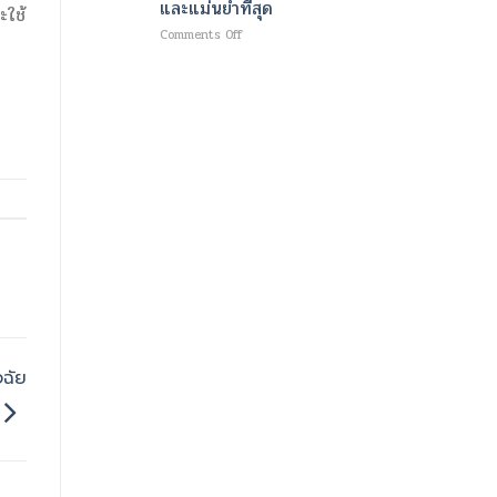
และแม่นยำที่สุด
ใหม่
ะใช้
ม
เพื่อ
เนื้อ
on
Comments Off
ความ
และ
เทคโนโลยี
ชุ่ม
เผา
ขั้น
ชื้น
ผลาญ
สูง
อย่าง
ไข
สำหรับ
ล้ำ
มัน
การ
ลึก
ด้วย
วินิจฉัย
และ
คลื่นแม่เหล็กไฟฟ้า
โรค
ผิว
และ
หลอด
กระจ่าง
พลังงาน
เลือด
ใส
ความ
สมอง
ร้อน
สมัย
ที่
ใหม่
ช่วย
ออกแบบ
สลาย
มา
ไข
ให้
มัน
เร็ว
พร้อม
ที่สุด
ปั้น
และ
จฉัย
กล้าม
แม่นยำ
เนื้อ
ที่สุด