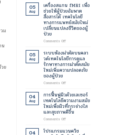
น
เพื่อ
อินฟราเรด
เครื่องสแกน fMRI เพื่อ
05
ขา
เพื่อ
ช่วยให้ผู้ป่วยอัมพาต
Aug
ที่
ช่วย
สื่อสารได้ เทคโนโลยี
สุขภาพ
สลาย
ทางการแพทย์สมัยใหม่
ดี
ไข
เปลี่ยนแปลงชีวิตของผู้
และ
มัน
รวม
ป่วย
สวยงาม
เฉพาะ
ยิ่ง
จุด
on
Comments Off
ขึ้น
และ
กน
เครื่อง
เร่ง
สแกน
ระบบห้องผ่าตัดบนคลา
05
อัตรา
fMRI
วด์เทคโนโลยีการดูแล
Aug
การ
เพื่อ
รักษาทางการผ่าตัดสมัย
เผา
ด้วย
ช่วย
ใหม่เพิ่มความปลอดภัย
ผลาญ
ให้
ของผู้ป่วย
ของ
ผู้
ร่างกาย
ป่วย
on
Comments Off
เทคโนโลยี
อัมพาต
ระบบ
สมัย
สื่อสาร
ห้อง
การฟื้นฟูผิวด้วยเลเซอร์
04
ใหม่
ได้
ผ่าตัด
เทคโนโลยีความงามสมัย
เพื่อ
Aug
เทคโนโลยี
บน
ใหม่เพื่อผิวที่กระจ่างใส
การ
ทางการ
คลา
และสุขภาพดีขึ้น
ลด
แพทย์
วด์
น้ำ
สมัย
เทคโนโลยี
on
Comments Off
หนัก
ใหม่
การ
การ
เปลี่ยนแปลง
ดูแล
ฟื้นฟู
โปรแกรมแวนควิช
04
ชีวิต
รักษา
ผิว