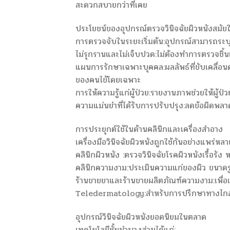
สะดวกสบายกว่าที่เคย
ประโยชน์ของอุปกรณ์ตรวจวินิจฉัยผิวหนังสมัยใ
การตรวจจับในระยะเริ่มต้น:อุปกรณ์สามารถระบ
ไม่รุกรานและไม่เจ็บปวด:ไม่ต้องทำการตรวจชิ้นเ
แผนการรักษาเฉพาะบุคคล:ผลลัพธ์ที่ขับเคลื่อ
ของคนไข้โดยเฉพาะ
การให้ความรู้แก่ผู้ป่วย:รายงานภาพช่วยให้ผู้ป
ความแม่นยำที่ได้รับการปรับปรุง:ลดข้อผิดพล
การประยุกต์ใช้ในด้านคลินิกและเครื่องสำอาง
เครื่องมือวินิจฉัยผิวหนังถูกใช้กันอย่างแพร่ห
คลินิกผิวหนัง :ตรวจวินิจฉัยโรคผิวหนังเรื้อรัง
คลินิกความงาม:ประเมินความแก่ของผิว ขนาดร
ร้านขายยาและร้านขายผลิตภัณฑ์ความงาม:เพื่อ
Teledermatology:สำหรับการปรึกษาทางไก
อุปกรณ์วินิจฉัยผิวหนังยอดนิยมในตลาด
เทคโนโลยีชั้นนำบางส่วนได้แก่: