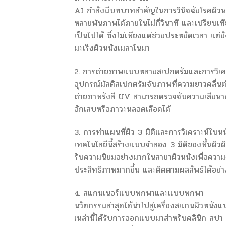
AI กำลังมีบทบาทสำคัญในการวินิจฉัยโรคผิวหน
หลายพันภาพได้ภายในไม่กี่วินาที และเปรียบเ
เป็นไปได้ ซึ่งไม่เพียงแต่ช่วยประหยัดเวลา แต่
มะเร็งผิวหนังเมลาโนมา
2. การถ่ายภาพแบบหลายสเปกตรัมและการวิเค
อุปกรณ์มัลติสเปกตรัมจับภาพที่ความยาวคลื่นต่า
ถ่ายภาพรังสี UV สามารถตรวจจับความเสียห
อักเสบหรือภาวะหลอดเลือดได้
3. การทำแผนที่ผิว 3 มิติและการวิเคราะห์ใบหน
เทคโนโลยีนี้สร้างแบบจำลอง 3 มิติของพื้นผิวผิว
รับความนิยมอย่างมากในสาขาผิวหนังเพื่อควา
ประสิทธิภาพมากขึ้น และติดตามผลลัพธ์ได้อย่าง
4. สแกนเนอร์แบบพกพาและแบบพกพา
นวัตกรรมล่าสุดได้นำไปสู่เครื่องสแกนผิวหนัง
เหล่านี้ได้รับการออกแบบมาสำหรับคลินิก สปา แ