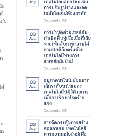
เทคโนโลยีสมัยใหม่เพื่อ
Aug
ของ
ทางการ
ด้วย
นัง
การปรับรูปร่างและลด
ผู้
ผ่าตัด
เลเซอร์
ไขมันโดยไม่ต้องผ่าตัด
ี่
ป่วย
สมัย
เทคโนโลยี
ใหม่
ความ
on
เช่น
Comments Off
เพิ่ม
งาม
โปร
ความ
สมัย
แก
การบำบัดด้วยเซลล์ต้น
03
ปลอดภัย
ใหม่
รม
กำเนิดฟื้นฟูเนื้อเยื่อที่เสีย
Aug
ของ
เพื่อ
แวน
หายให้กลับมาทำงานได้
ผู้
ผิว
ควิช
ตามปกติอีกครั้งด้วย
ร
ป่วย
ที่
เทคโนโลยี
เทคโนโลยีทางการ
กระจ่าง
สมัย
าร
แพทย์สมัยใหม่
ใส
ใหม่
และ
เพื่อ
on
Comments Off
สุขภาพ
การ
การ
ดี
ปรับ
บำบัด
อนุภาคนาโนไขมันขนาด
03
ขึ้น
รูป
ด้วย
เล็กระดับนาโนเมตร
ได้
Aug
ร่าง
เซลล์
เทคโนโลยีปฏิวัติวงการ
และ
ต้น
เพื่อการรักษาโรคร้าย
ลด
กำเนิด
แรง
ไข
ฟื้นฟู
มัน
เนื้อเยื่อ
on
Comments Off
โดย
ที่
อนุภาค
ไม่
เสีย
นาโน
สารฉีดกระตุ้นการสร้าง
กน
03
ต้อง
หาย
ไข
คอลลาเจน เทคโนโลยี
ผ่าตัด
Aug
ให้
และ
มัน
ความงามสมัยใหม่เพื่อ
กลับ