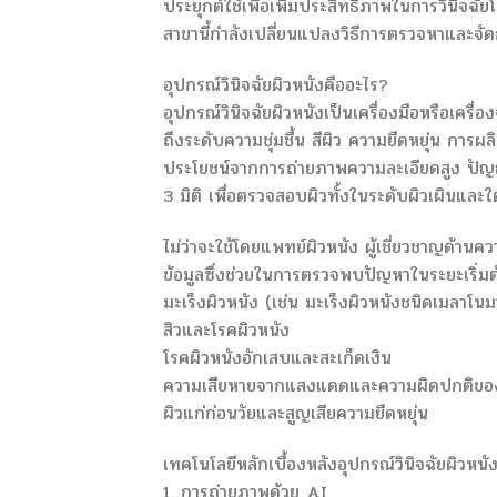
ประยุกต์ใช้เพื่อเพิ่มประสิทธิภาพในการวินิจฉ
สาขานี้กำลังเปลี่ยนแปลงวิธีการตรวจหาและจ
อุปกรณ์วินิจฉัยผิวหนังคืออะไร?
อุปกรณ์วินิจฉัยผิวหนังเป็นเครื่องมือหรือเครื
ถึงระดับความชุ่มชื้น สีผิว ความยืดหยุ่น การผล
ประโยชน์จากการถ่ายภาพความละเอียดสูง ปัญ
3 มิติ เพื่อตรวจสอบผิวทั้งในระดับผิวเผินและใต
ไม่ว่าจะใช้โดยแพทย์ผิวหนัง ผู้เชี่ยวชาญด้านคว
ข้อมูลซึ่งช่วยในการตรวจพบปัญหาในระยะเริ่มต้
มะเร็งผิวหนัง (เช่น มะเร็งผิวหนังชนิดเมลาโนม
สิวและโรคผิวหนัง
โรคผิวหนังอักเสบและสะเก็ดเงิน
ความเสียหายจากแสงแดดและความผิดปกติของ
ผิวแก่ก่อนวัยและสูญเสียความยืดหยุ่น
เทคโนโลยีหลักเบื้องหลังอุปกรณ์วินิจฉัยผิวหนั
1. การถ่ายภาพด้วย AI