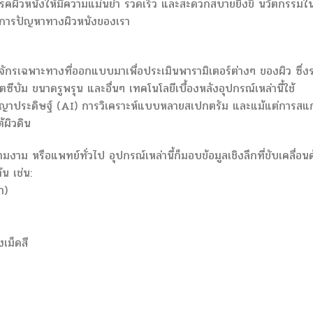
ัยโรคผิวหนังให้มีความแม่นยำ รวดเร็ว และสะดวกสบายยิ่งขึ้ นวัตกรรมใ
ัดการปัญหาทางผิวหนังของเรา
่องจักรเฉพาะทางที่ออกแบบมาเพื่อประเมินพารามิเตอร์ต่างๆ ของผิว ซึ่ง
ิตซีบัม ขนาดรูพรุน และอื่นๆ เทคโนโลยีเบื้องหลังอุปกรณ์เหล่านี้ใช้
ญาประดิษฐ์ (AI) การวิเคราะห์แบบหลายสเปกตรัม และแม้แต่การสแ
้ผิวดิน
ามงาม หรือแพทย์ทั่วไป อุปกรณ์เหล่านี้ก็มอบข้อมูลเชิงลึกที่ขับเคลื่อน
น เช่น:
า)
เม็ดสี
ง