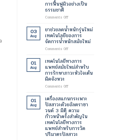
ขนาด
การฟื้นฟูผิวอย่างเป็น
มา
เล็ก
ธรรมชาติ
ทำงาน
ระดับ
ได้
นาโน
on
Comments Off
ตาม
เมตร
สาร
ปกติ
เทคโนโลยี
ฉีด
ยาช่วยลดน้ำหนักรุ่นใหม่
03
อีก
ปฏิวัติ
กระตุ้น
เทคโนโลยีของการ
Aug
ครั้ง
วงการ
การ
ว
จัดการน้ำหนักสมัยใหม่
ด้วย
เพื่อ
สร้าง
เทคโนโลยี
การ
on
Comments Off
คอ
ทางการ
รักษา
ยา
ล
แพทย์
โรค
ช่วย
ลา
เทคโนโลยีทางการ
01
สมัย
ร้าย
ลด
เจน
แพทย์สมัยใหม่สำหรับ
Aug
ใหม่
แรง
น้ำ
เทคโนโลยี
การรักษาภาวะหัวใจเต้น
หนัก
ความ
ผิดจังหวะ
รุ่น
งาม
ใหม่
สมัย
on
Comments Off
เทคโนโลยี
ใหม่
เทคโนโลยี
ของ
เพื่อ
ทางการ
เครื่องสแกนกระเพาะ
01
การ
การ
แพทย์
ปัสสาวะด้วยอัลตราซา
Aug
จัดการ
ฟื้นฟู
สมัย
วนด์ 3 มิติ ความ
น้ำ
ผิว
ใหม่
ก้าวหน้าครั้งสำคัญใน
หนัก
อย่าง
สำหรับ
เทคโนโลยีทางการ
สมัย
เป็น
การ
แพทย์สำหรับการวัด
ใหม่
ธรรมชาติ
รักษา
ปริมาตรปัสสาวะ
ภาวะ
หัวใจ