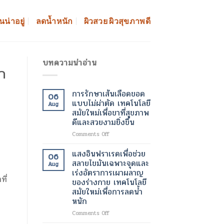
นน่าอยู่
ลดน้ำหนัก
ผิวสวย ผิวสุขภาพดี
บทความน่าอ่าน
ก
การรักษาเส้นเลือดขอด
06
แบบไม่ผ่าตัด เทคโนโลยี
Aug
สมัยใหม่เพื่อขาที่สุขภาพ
ดีและสวยงามยิ่งขึ้น
on
Comments Off
การ
รักษา
แสงอินฟราเรดเพื่อช่วย
ม
06
เส้นเลือด
สลายไขมันเฉพาะจุดและ
Aug
ขอด
เร่งอัตราการเผาผลาญ
แบบ
ี่
ของร่างกาย เทคโนโลยี
ไม่
สมัยใหม่เพื่อการลดน้ำ
ผ่าตัด
หนัก
เทคโนโลยี
สมัย
on
Comments Off
ใหม่
แสง