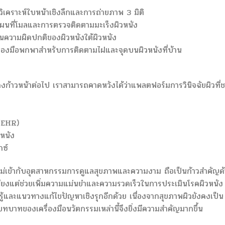
ิเคราะห์ใบหน้าเชิงลึกและการถ่ายภาพ 3 มิติ
ที่โมลและการตรวจติดตามมะเร็งผิวหนัง
นความผิดปกติของผิวหนังใต้ผิวหนัง
งมือพกพาสำหรับการติดตามไฝและจุดบนผิวหนังที่บ้าน
คงก้าวหน้าต่อไป เราสามารถคาดหวังได้ว่าแพลตฟอร์มการวินิจฉัยผิวที่
 (EHR)
วหนัง
กซ์
หม่เข้ากับอุตสาหกรรมการดูแลสุขภาพและความงาม ถือเป็นก้าวสำคัญด
พียงแต่ช่วยเพิ่มความแม่นยำและความรวดเร็วในการประเมินโรคผิวหนัง
วามรู้และแนวทางแก้ไขปัญหาเชิงรุกอีกด้วย เนื่องจากสุขภาพผิวยังคงเป็น
าทของเครื่องมือนวัตกรรมเหล่านี้จึงยิ่งมีความสำคัญมากขึ้น