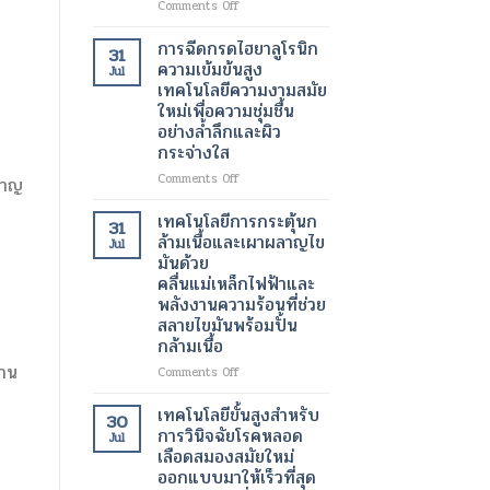
on
Comments Off
เต้น
เครื่อง
ผิด
สแกน
การฉีดกรดไฮยาลูโรนิก
31
จังหวะ
กระเพาะ
ความเข้มข้นสูง
Jul
ปัสสาวะ
เทคโนโลยีความงามสมัย
ด้วย
ใหม่เพื่อความชุ่มชื้น
อัลตรา
อย่างล้ำลึกและผิว
ซา
กระจ่างใส
วนด์
3
on
Comments Off
ชาญ
มิติ
การ
ความ
ฉีด
เทคโนโลยีการกระตุ้นก
31
ก้าวหน้า
กรด
ล้ามเนื้อและเผาผลาญไข
Jul
ครั้ง
ไฮ
มันด้วย
สำคัญ
ยา
คลื่นแม่เหล็กไฟฟ้าและ
ใน
ลู
พลังงานความร้อนที่ช่วย
เทคโนโลยี
โร
สลายไขมันพร้อมปั้น
ทางการ
นิก
แพทย์
กล้ามเนื้อ
ความ
สำหรับ
เข้ม
้าน
on
Comments Off
การ
ข้น
เทคโนโลยี
วัด
สูง
การก
เทคโนโลยีขั้นสูงสำหรับ
ปริมาตร
30
เทคโนโลยี
ระ
การวินิจฉัยโรคหลอด
ปัสสาวะ
Jul
ความ
ตุ้
เลือดสมองสมัยใหม่
งาม
นก
ออกแบบมาให้เร็วที่สุด
สมัย
ล้า