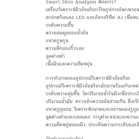
Smart Skin Analyzer คืออะไร?
เครื่องวิเคราะห์ผิวอัจฉริยะเป็นอุปกรณ์พกพาข
สเปกตรัมแสง LED และอัลกอริทึม AI เพื่อสแก
ระดับความชื้น
ความสมดุลของน้ำมัน
ขนาดรูพรุน
ความลึกของริ้วรอย
จุดด่างดำ
เนื้อผิวและความยืดหยุ่น
การทำงานของอุปกรณ์วิเคราะห์ผิวอัจฉริยะ
อุปกรณ์วิเคราะห์ผิวอัจฉริยะมักมาพร้อมกับเทคโน
ระดับความชุ่มชื้น: วัดปริมาณน้ำในผิวเพื่อประ
ปริมาณน้ำมัน: ตรวจจับความมันส่วนเกิน ซึ่ง
ขนาดรูขุมขน: วิเคราะห์ขนาดและสภาพของรูขุมข
จุดด่างดำและรอยแดง: ระบุตำแหน่งและความเข้ม
ความยืดหยุ่นของผิว: ประเมินความกระชับและยื
มันทำงานอย่างไร?