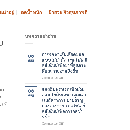
นน่าอยู่
ลดน้ำหนัก
ผิวสวย ผิวสุขภาพดี
บทความน่าอ่าน
าบ
การรักษาเส้นเลือดขอด
06
แบบไม่ผ่าตัด เทคโนโลยี
Aug
สมัยใหม่เพื่อขาที่สุขภาพ
ดีและสวยงามยิ่งขึ้น
on
Comments Off
การ
รักษา
แสงอินฟราเรดเพื่อช่วย
าขา
06
เส้นเลือด
สลายไขมันเฉพาะจุดและ
Aug
อม
ขอด
เร่งอัตราการเผาผลาญ
แบบ
ยให้
ของร่างกาย เทคโนโลยี
ไม่
สมัยใหม่เพื่อการลดน้ำ
ผ่าตัด
หนัก
เทคโนโลยี
สมัย
on
Comments Off
ใหม่
แสง