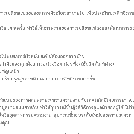
มการเปลี่ยนแปลงของสภาพผิวเมื่อเวลาผ่านไป เพื่อประเมินประสิทธิภา
ะห์ผิวในแต่ละครั้ง ทำให้เห็นภาพรวมของการเปลี่ยนแปลงและพัฒนาการข
การไปพบแพทย์ผิวหนัง แต่ไม่ต้องออกจากบ้าน
ใจว่าผิวของคุณต้องการอะไรจริงๆ ก่อนที่จะใช้ผลิตภัณฑ์ต่างๆ
ฑ์ดูแลผิว
ปรับปรุงสุขภาพผิวได้อย่างมีประสิทธิภาพมากขึ้น
ูรณ์แบบของการผสมผสานระหว่างความงามกับเทคโนโลยีโดยการนำ AI
ข้อมูลมาผสมผสานกัน ทำให้อุปกรณ์นี้ปฏิวัติวิธีการดูแลผิวของผู้ใช้ ไม่ว่
ืออาชีพในอุตสาหกรรมความงาม อุปกรณ์นี้มอบระดับใหม่ของความสะดวก
องคุณ