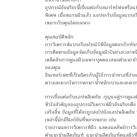
อุปกรณ์อัจฉริยะนี้เชื่อมต่อกับสมาร์ทโฟนหรื
พิเศษ เมื่อสแกนผิวแล้ว แอปจะรับข้อมูลแบบเรี
เหมาะกับคุณโดยเฉพาะ
คุณสมบัติหลัก:
การวิเคราะห์แบบเรียลไทม์:ให้ข้อมูลตอบรับทัน
การติดตามข้อมูล:จัดเก็บข้อมูลผิวในช่วงเวลาห
เคล็ดลับการดูแลผิวเฉพาะบุคคล:เสนอคำแนะน
ของคุณ
อินเทอร์เฟซที่เป็นมิตรกับผู้ใช้:การนำทางที่ง
ความสะดวกในการพกพา:น้ำหนักเบาและสะดวกส
การเชื่อมต่อกับแอปพลิเคชัน: กุญแจสู่การดู
หัวใจสำคัญของอุปกรณ์วิเคราะห์ผิวอัจฉริยะคือ
เสร็จสิ้น ข้อมูลที่ได้จะถูกส่งไปยังแอปพลิเ
เหล่านี้มักมีฟังก์ชันที่หลากหลาย เช่น:
รายงานผลการวิเคราะห์ผิว: แสดงผลลัพธ์การวิ
คำแนะนำผลิตภัณฑ์: แนะนำผลิตภัณฑ์ดูแลผิวท