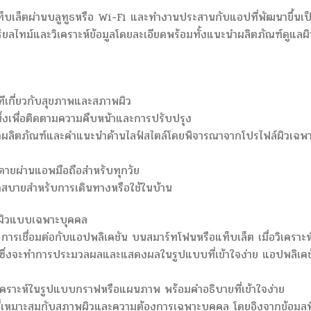
อแท็บเล็ตผ่านบลูทูธหรือ Wi-Fi และทำงานประสานกับแอปที่พัฒนาขึ้นเป
ยลไทม์และวิเคราะห์ข้อมูลโดยละเอียดพร้อมทั้งแนะนำผลิตภัณฑ์ดูแลผิว
ทีเกี่ยวกับสุขภาพและสภาพผิว
นึ่งเพื่อติดตามความคืบหน้าและการปรับปรุง
ำผลิตภัณฑ์และคำแนะนำด้านไลฟ์สไตล์โดยพิจารณาจากโปรไฟล์ผิวเฉพ
่ายดายผ่านแอพมือถือสำหรับทุกวัย
บายสำหรับการเดินทางหรือใช้ในบ้าน
แลผิวแบบเฉพาะบุคคล
 การเชื่อมต่อกับแอปพลิเคชัน บนสมาร์ทโฟนหรือแท็บเล็ต เมื่อวิเคราะห
คชัน ซึ่งจะทำการประมวลผลและแสดงผลในรูปแบบที่เข้าใจง่าย แอปพลิเคช
เคราะห์ในรูปแบบกราฟหรือแผนภาพ พร้อมคำอธิบายที่เข้าใจง่าย
ี่เหมาะสมกับสภาพผิวและความต้องการเฉพาะบุคคล โดยอิงจากข้อมูลที