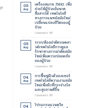
เพื่อ
อินฟราเรด
เครื่องสแกน fMRI เพื่อ
05
ขา
ูง
เพื่อ
ช่วยให้ผู้ป่วยอัมพาต
Aug
ที่
ช่วย
สื่อสารได้ เทคโนโลยี
สุขภาพ
สลาย
ทางการแพทย์สมัยใหม่
ดี
ไข
เปลี่ยนแปลงชีวิตของผู้
และ
มัน
ป่วย
สวยงาม
เฉพาะ
ยิ่ง
จุด
on
Comments Off
ขึ้น
และ
เครื่อง
เร่ง
สแกน
ระบบห้องผ่าตัดบนคลา
05
อัตรา
fMRI
วด์เทคโนโลยีการดูแล
Aug
การ
เพื่อ
รักษาทางการผ่าตัดสมัย
เผา
ช่วย
ใหม่เพิ่มความปลอดภัย
ผลาญ
ให้
ของผู้ป่วย
ของ
ผู้
ร่างกาย
ป่วย
on
Comments Off
เทคโนโลยี
อัมพาต
ระบบ
สมัย
สื่อสาร
ห้อง
การฟื้นฟูผิวด้วยเลเซอร์
04
ใหม่
ได้
ผ่าตัด
เทคโนโลยีความงามสมัย
เพื่อ
Aug
เทคโนโลยี
บน
ใหม่เพื่อผิวที่กระจ่างใส
การ
ทางการ
คลา
และสุขภาพดีขึ้น
ลด
แพทย์
วด์
น้ำ
สมัย
เทคโนโลยี
on
Comments Off
หนัก
ใหม่
การ
การ
เปลี่ยนแปลง
ดูแล
ฟื้นฟู
โปรแกรมแวนควิช
04
ชีวิต
รักษา
ผิว