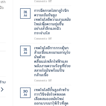
 เรา
on
Comments Off
เต้น
เครื่อง
ผิว
ผิด
สแกน
การฉีดกรดไฮยาลูโรนิก
31
จังหวะ
กระเพาะ
ความเข้มข้นสูง
Jul
ปัสสาวะ
เทคโนโลยีความงามสมัย
ด้วย
ใหม่เพื่อความชุ่มชื้น
อัลตรา
อย่างล้ำลึกและผิว
ซา
กระจ่างใส
วนด์
3
on
Comments Off
มิติ
การ
ความ
ฉีด
เทคโนโลยีการกระตุ้นก
31
ก้าวหน้า
กรด
ล้ามเนื้อและเผาผลาญไข
Jul
ครั้ง
ไฮ
มันด้วย
สำคัญ
ยา
คลื่นแม่เหล็กไฟฟ้าและ
ใน
ลู
พลังงานความร้อนที่ช่วย
เทคโนโลยี
โร
สลายไขมันพร้อมปั้น
ทางการ
นิก
แพทย์
กล้ามเนื้อ
ความ
สำหรับ
เข้ม
on
Comments Off
้าม
การ
ข้น
เทคโนโลยี
วัด
สูง
การก
เทคโนโลยีขั้นสูงสำหรับ
ปริมาตร
30
เทคโนโลยี
ระ
การวินิจฉัยโรคหลอด
ปัสสาวะ
Jul
ความ
ตุ้
เลือดสมองสมัยใหม่
งาม
นก
ออกแบบมาให้เร็วที่สุด
สมัย
ล้า