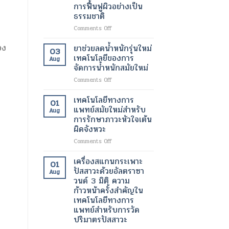
ขนาด
การฟื้นฟูผิวอย่างเป็น
มา
เล็ก
ธรรมชาติ
ทำงาน
ระดับ
พ
ได้
นาโน
on
Comments Off
ตาม
เมตร
สาร
ปกติ
เทคโนโลยี
ฉีด
อง
ยาช่วยลดน้ำหนักรุ่นใหม่
03
อีก
ปฏิวัติ
กระตุ้น
เทคโนโลยีของการ
Aug
ครั้ง
วงการ
การ
จัดการน้ำหนักสมัยใหม่
ด้วย
เพื่อ
สร้าง
เทคโนโลยี
การ
on
Comments Off
คอ
ทางการ
รักษา
ยา
ล
แพทย์
โรค
ช่วย
ลา
เทคโนโลยีทางการ
01
สมัย
ร้าย
ลด
เจน
แพทย์สมัยใหม่สำหรับ
Aug
ใหม่
แรง
น้ำ
เทคโนโลยี
การรักษาภาวะหัวใจเต้น
หนัก
ความ
ผิดจังหวะ
รุ่น
งาม
ใหม่
สมัย
on
Comments Off
เทคโนโลยี
ใหม่
เทคโนโลยี
ของ
เพื่อ
ทางการ
เครื่องสแกนกระเพาะ
01
การ
การ
แพทย์
ปัสสาวะด้วยอัลตราซา
Aug
จัดการ
ฟื้นฟู
สมัย
วนด์ 3 มิติ ความ
า
น้ำ
ผิว
ใหม่
ก้าวหน้าครั้งสำคัญใน
หนัก
อย่าง
สำหรับ
เทคโนโลยีทางการ
สมัย
เป็น
การ
แพทย์สำหรับการวัด
ใหม่
ธรรมชาติ
รักษา
ปริมาตรปัสสาวะ
ภาวะ
หัวใจ