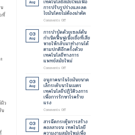
เทคโนโลยีสมัยใหม่เพื่อ
Aug
ของ
ทางการ
ด้วย
การปรับรูปร่างและลด
็น
ผู้
ผ่าตัด
เลเซอร์
ไขมันโดยไม่ต้องผ่าตัด
ป่วย
ที่
สมัย
เทคโนโลยี
ใหม่
ความ
on
Comments Off
เพิ่ม
งาม
โปร
ความ
สมัย
แก
การบำบัดด้วยเซลล์ต้น
03
ปลอดภัย
ใหม่
รม
กำเนิดฟื้นฟูเนื้อเยื่อที่เสีย
Aug
ของ
เพื่อ
แวน
หายให้กลับมาทำงานได้
ผู้
ผิว
ควิช
ตามปกติอีกครั้งด้วย
ป่วย
ที่
เทคโนโลยี
เทคโนโลยีทางการ
กระจ่าง
สมัย
าะ
แพทย์สมัยใหม่
ใส
ใหม่
และ
เพื่อ
on
Comments Off
สุขภาพ
การ
การ
ดี
ปรับ
บำบัด
อนุภาคนาโนไขมันขนาด
03
ขึ้น
รูป
ด้วย
เล็กระดับนาโนเมตร
Aug
ร่าง
เซลล์
เทคโนโลยีปฏิวัติวงการ
และ
ต้น
เพื่อการรักษาโรคร้าย
ลด
กำเนิด
แรง
์ผิว
ไข
ฟื้นฟู
มัน
เนื้อเยื่อ
ัน
on
Comments Off
โดย
ที่
อนุภาค
ไม่
เสีย
นาโน
สารฉีดกระตุ้นการสร้าง
03
ต้อง
หาย
ไข
คอลลาเจน เทคโนโลยี
ผ่าตัด
Aug
ให้
มัน
ความงามสมัยใหม่เพื่อ
่
กลับ