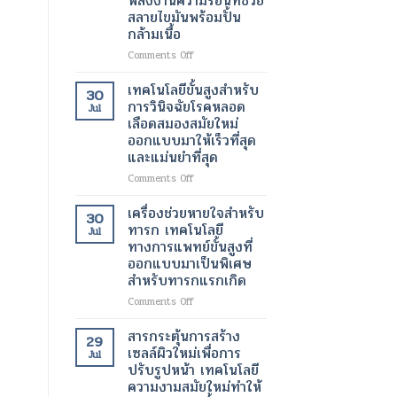
พลังงานความร้อนที่ช่วย
โร
สลายไขมันพร้อมปั้น
ทางการ
นิก
แพทย์
กล้ามเนื้อ
ความ
สำหรับ
เข้ม
on
Comments Off
การ
ข้น
เทคโนโลยี
วัด
สูง
การก
เทคโนโลยีขั้นสูงสำหรับ
ปริมาตร
30
เทคโนโลยี
ระ
การวินิจฉัยโรคหลอด
ปัสสาวะ
Jul
ความ
ตุ้
เลือดสมองสมัยใหม่
งาม
นก
ออกแบบมาให้เร็วที่สุด
สมัย
ล้า
และแม่นยำที่สุด
ใหม่
ม
เพื่อ
เนื้อ
on
Comments Off
ความ
และ
เทคโนโลยี
ชุ่ม
เผา
ขั้น
เครื่องช่วยหายใจสำหรับ
ชื้น
30
ผลาญ
สูง
ทารก เทคโนโลยี
อย่าง
Jul
ไข
สำหรับ
ทางการแพทย์ขั้นสูงที่
ล้ำ
มัน
การ
ลึก
ออกแบบมาเป็นพิเศษ
ด้วย
วินิจฉัย
และ
สำหรับทารกแรกเกิด
คลื่นแม่เหล็กไฟฟ้า
โรค
ผิว
และ
หลอด
on
Comments Off
กระจ่าง
พลังงาน
เลือด
เครื่อง
ใส
ความ
สมอง
ช่วย
สารกระตุ้นการสร้าง
29
ร้อน
สมัย
หายใจ
เซลล์ผิวใหม่เพื่อการ
Jul
ที่
ใหม่
สำหรับ
ปรับรูปหน้า เทคโนโลยี
ช่วย
ออกแบบ
ทารก
ความงามสมัยใหม่ทำให้
สลาย
มา
เทคโนโลยี