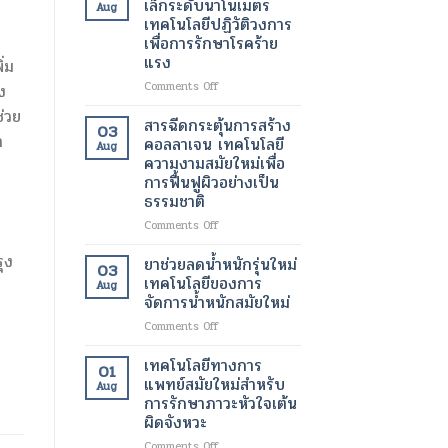
เล็กระดับนาโนเมตร
Aug
ร่าง
เซลล์
เทคโนโลยีปฏิวัติวงการ
และ
ต้น
เพื่อการรักษาโรคร้าย
ลด
กำเนิด
แรง
ไข
่ม
ฟื้นฟู
มัน
เนื้อเยื่อ
on
Comments Off
ง
โดย
ที่
อนุภาค
ไม่
ช่วย
เสีย
นาโน
สารฉีดกระตุ้นการสร้าง
03
ต้อง
หาย
ไข
า
คอลลาเจน เทคโนโลยี
ผ่าตัด
Aug
ให้
มัน
ความงามสมัยใหม่เพื่อ
กลับ
ขนาด
การฟื้นฟูผิวอย่างเป็น
มา
เล็ก
ธรรมชาติ
ทำงาน
ระดับ
ได้
นาโน
on
Comments Off
ตาม
เมตร
สาร
ปกติ
เทคโนโลยี
ุง
ฉีด
ยาช่วยลดน้ำหนักรุ่นใหม่
03
อีก
ปฏิวัติ
กระตุ้น
เทคโนโลยีของการ
Aug
ครั้ง
วงการ
การ
จัดการน้ำหนักสมัยใหม่
ด้วย
เพื่อ
สร้าง
เทคโนโลยี
การ
on
Comments Off
คอ
ทางการ
รักษา
ยา
ล
แพทย์
โรค
ช่วย
ลา
เทคโนโลยีทางการ
01
สมัย
ร้าย
ลด
เจน
แพทย์สมัยใหม่สำหรับ
Aug
ใหม่
แรง
น้ำ
เทคโนโลยี
การรักษาภาวะหัวใจเต้น
หนัก
ความ
ผิดจังหวะ
รุ่น
งาม
ใหม่
สมัย
on
Comments Off