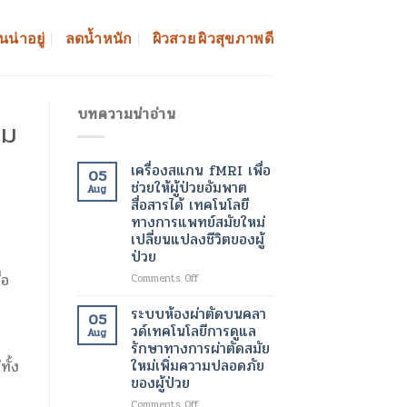
นน่าอยู่
ลดน้ำหนัก
ผิวสวย ผิวสุขภาพดี
บทความน่าอ่าน
่ม
เครื่องสแกน fMRI เพื่อ
05
ช่วยให้ผู้ป่วยอัมพาต
Aug
สื่อสารได้ เทคโนโลยี
ทางการแพทย์สมัยใหม่
เปลี่ยนแปลงชีวิตของผู้
ป่วย
่อ
on
Comments Off
เครื่อง
สแกน
ระบบห้องผ่าตัดบนคลา
05
fMRI
วด์เทคโนโลยีการดูแล
Aug
เพื่อ
รักษาทางการผ่าตัดสมัย
ช่วย
ใหม่เพิ่มความปลอดภัย
ั้ง
ให้
ของผู้ป่วย
ผู้
ป่วย
on
Comments Off