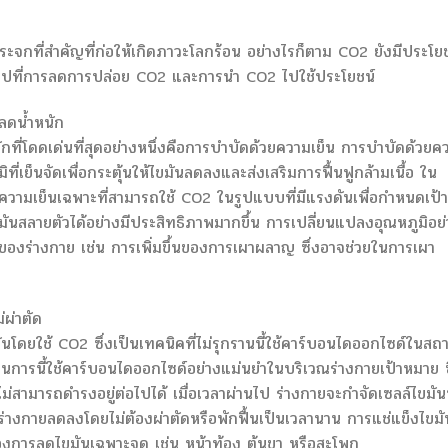
ะจกที่สำคัญที่ก่อให้เกิดภาวะโลกร้อน อย่างไรก็ตาม CO2 ยังมีประโยช
้นไปที่การลดการปล่อย CO2 และการนำ CO2 ไปใช้ประโยชน์
ลดน้ำหนัก
ที่โดดเด่นที่สุดอย่างหนึ่งคือการบำบัดด้วยความเย็น การบำบัดด้วยค
ิที่เย็นจัดเพื่อกระตุ้นให้ไขมันลดลงและส่งเสริมการฟื้นฟูกล้ามเนื้อ ใน
วามเย็นเฉพาะที่สามารถใช้ CO2 ในรูปแบบที่มีแรงดันเพื่อกำหนดเป้า
ันสลายตัวได้อย่างมีประสิทธิภาพมากขึ้น การเปลี่ยนแปลงอุณหภูมิอย่
งร่างกาย เช่น การเพิ่มขึ้นของการเผาผลาญ ซึ่งอาจช่วยในการเผา
ผ่าตัด
นโดยใช้ CO2 ซึ่งเป็นเทคนิคที่ไม่รุกรานนี้ใช้คาร์บอนไดออกไซด์ในสถ
วนการนี้ใช้คาร์บอนไดออกไซด์อย่างแม่นยำในบริเวณร่างกายเป้าหมาย ซ
ไม่สามารถดำรงอยู่ต่อไปได้ เมื่อเวลาผ่านไป ร่างกายจะกำจัดเซลล์ไขมันท
างกายลดลงโดยไม่ต้องผ่าตัดหรือพักฟื้นเป็นเวลานาน การแช่แข็งไขมั
้องการลดไขมันเฉพาะจุด เช่น หน้าท้อง ต้นขา หรือสะโพก