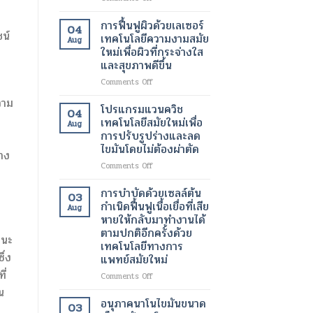
อัมพาต
ระบบ
สื่อสาร
ห้อง
การฟื้นฟูผิวด้วยเลเซอร์
04
ได้
ผ่าตัด
น์
เทคโนโลยีความงามสมัย
Aug
เทคโนโลยี
บน
ใหม่เพื่อผิวที่กระจ่างใส
ทางการ
คลา
และสุขภาพดีขึ้น
แพทย์
วด์
สมัย
เทคโนโลยี
on
Comments Off
ใหม่
การ
การ
วาม
เปลี่ยนแปลง
ดูแล
ฟื้นฟู
โปรแกรมแวนควิช
04
ชีวิต
รักษา
ผิว
เทคโนโลยีสมัยใหม่เพื่อ
Aug
ของ
ทางการ
ด้วย
การปรับรูปร่างและลด
ผู้
ผ่าตัด
เลเซอร์
ไขมันโดยไม่ต้องผ่าตัด
ป่วย
สมัย
เทคโนโลยี
าง
ใหม่
ความ
on
Comments Off
เพิ่ม
งาม
โปร
ความ
สมัย
แก
การบำบัดด้วยเซลล์ต้น
03
ปลอดภัย
ใหม่
รม
กำเนิดฟื้นฟูเนื้อเยื่อที่เสีย
Aug
ของ
เพื่อ
แวน
หายให้กลับมาทำงานได้
ผู้
ผิว
ควิช
ตามปกติอีกครั้งด้วย
ป่วย
ที่
เทคโนโลยี
านะ
เทคโนโลยีทางการ
กระจ่าง
สมัย
ึ่ง
แพทย์สมัยใหม่
ใส
ใหม่
และ
เพื่อ
ี่
on
Comments Off
สุขภาพ
การ
การ
น
ดี
ปรับ
บำบัด
อนุภาคนาโนไขมันขนาด
03
ขึ้น
รูป
ด้วย