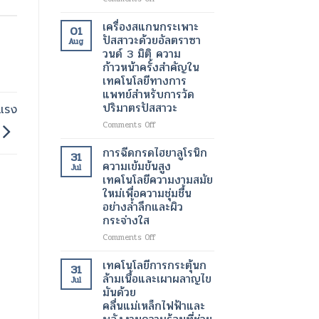
เทคโนโลยี
ใหม่
เทคโนโลยี
ของ
เพื่อ
ทางการ
เครื่องสแกนกระเพาะ
01
การ
การ
แพทย์
ปัสสาวะด้วยอัลตราซา
Aug
จัดการ
ฟื้นฟู
สมัย
วนด์ 3 มิติ ความ
น้ำ
ผิว
ใหม่
ก้าวหน้าครั้งสำคัญใน
หนัก
อย่าง
สำหรับ
เทคโนโลยีทางการ
สมัย
เป็น
การ
แพทย์สำหรับการวัด
ใหม่
ธรรมชาติ
รักษา
ปริมาตรปัสสาวะ
ภาวะ
งแรง
หัวใจ
on
Comments Off
เต้น
เครื่อง
ผิด
สแกน
การฉีดกรดไฮยาลูโรนิก
31
จังหวะ
กระเพาะ
ความเข้มข้นสูง
Jul
ปัสสาวะ
เทคโนโลยีความงามสมัย
ด้วย
ใหม่เพื่อความชุ่มชื้น
อัลตรา
อย่างล้ำลึกและผิว
ซา
กระจ่างใส
วนด์
3
on
Comments Off
มิติ
การ
ความ
ฉีด
เทคโนโลยีการกระตุ้นก
31
ก้าวหน้า
กรด
ล้ามเนื้อและเผาผลาญไข
Jul
ครั้ง
ไฮ
มันด้วย
สำคัญ
ยา
คลื่นแม่เหล็กไฟฟ้าและ
ใน
ลู
เทคโนโลยี