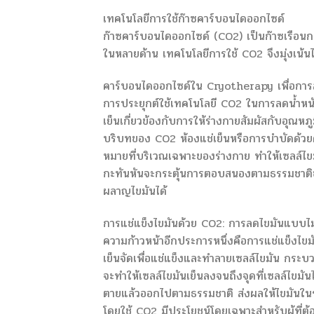
เทคโนโลยีการใช้ก๊าซคาร์บอนไดออกไซด์
ก๊าซคาร์บอนไดออกไซด์ (CO2) เป็นก๊าซเรือนกร
ในหลายด้าน เทคโนโลยีการใช้ CO2 จึงมุ่งเน
คาร์บอนไดออกไซด์ใน Cryotherapy เพื่อการ
การประยุกต์ใช้เทคโนโลยี CO2 ในการลดน้ำหนัก
เย็นเกี่ยวข้องกับการให้ร่างกายสัมผัสกับอุณหภูม
บริบทของ CO2 ห้องแช่เย็นหรือการบำบัดด้วยค
หมายที่บริเวณเฉพาะของร่างกาย ทำให้เซลล์ไขม
กะทันหันจะกระตุ้นการตอบสนองตามธรรมชาติขอ
ผลาญไขมันได้
การแช่แข็งไขมันด้วย CO2: การลดไขมันแบบไม่
ความก้าวหน้าอีกประการหนึ่งคือการแช่แข็งไขมั
เย็นจัดเพื่อแช่แข็งและทำลายเซลล์ไขมัน กระบ
จะทำให้เซลล์ไขมันเย็นลงจนถึงจุดที่เซลล์ไขมัน
ตายแล้วออกไปตามธรรมชาติ ส่งผลให้ไขมันในร่
โดยใช้ CO2 มีประโยชน์โดยเฉพาะสำหรับผู้ที่ต