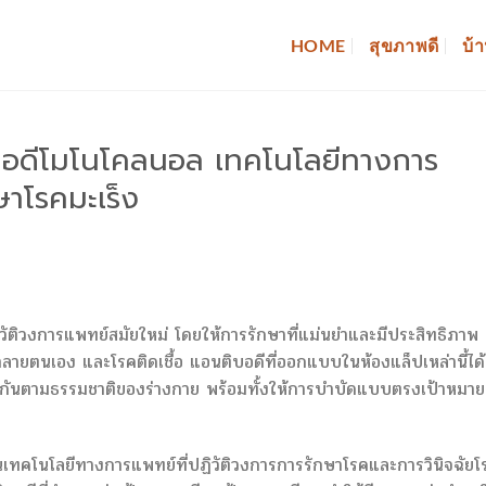
HOME
สุขภาพดี
บ้า
บอดีโมโนโคลนอล เทคโนโลยีทางการ
ษาโรคมะเร็ง
ัติวงการแพทย์สมัยใหม่ โดยให้การรักษาที่แม่นยำและมีประสิทธิภาพ
ำลายตนเอง และโรคติดเชื้อ แอนติบอดีที่ออกแบบในห้องแล็ปเหล่านี้ได้
ันตามธรรมชาติของร่างกาย พร้อมทั้งให้การบำบัดแบบตรงเป้าหมาย
เทคโนโลยีทางการแพทย์ที่ปฏิวัติวงการการรักษาโรคและการวินิจฉัยโ