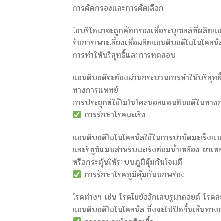
การคัดกรองและการคัดเลือก
ไฮบริโดมาจะถูกคัดกรองเพื่อระบุเซลล์ที่ผลิตแอน
รับการเพาะเลี้ยงเพื่อผลิตแอนติบอดีโมโนโคล
การทำให้บริสุทธิ์และการทดสอบ
แอนติบอดีจะต้องผ่านกระบวนการทำให้บริสุทธิ
ทางการแพทย์
การประยุกต์ใช้โมโนโคลนอลแอนติบอดีในทาง
การรักษาโรคมะเร็ง
แอนติบอดีโมโนโคลนัลใช้ในการบำบัดมะเร็งแบ
และริทูซิแมบสำหรับมะเร็งต่อมน้ำเหลือง ยาเห
หรือกระตุ้นให้ระบบภูมิคุ้มกันโจมตี
การรักษาโรคภูมิคุ้มกันบกพร่อง
โรคต่างๆ เช่น โรคไขข้ออักเสบรูมาตอยด์ โรคส
แอนติบอดีโมโนโคลนัล ซึ่งจะไปปิดกั้นเส้นท