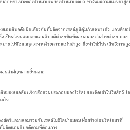
ดีที่จำเพาะต่อเป้าหมายเพียงเป้าหมายเดียว ทำให้มีความแม่นยำสูง
แอนติบอดีชนิดเดียวกันที่ผลิตจากเซลล์ภูมิคุ้มกันเฉพาะตัว แอนติบอด
ึ่งเป็นส่วนผสมของแอนติบอดีต่างชนิดที่ตอบสนองต่อส่วนต่างๆ ของ
ายไปที่โมเลกุลเฉพาะด้วยความแม่นยำสูง ซึ่งทำให้มีประสิทธิภาพสู
้นตอนสำคัญหลายขั้นตอน:
ตีนของเซลล์มะเร็งหรือส่วนประกอบของไวรัส) และฉีดเข้าไปในสัตว์ โ
้มกัน
องสัตว์และหลอมรวมกับเซลล์ไมอีโลม่าอมตะเพื่อสร้างไฮบริดโดมาที่
ี่ผลิตแอนติบอดีตามที่ต้องการ