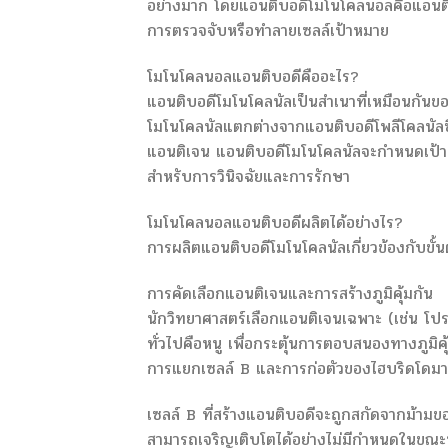
อย่างมาก โดยแอนติบอดีโมโนโคลนอลคือแอนติบอ
การตรวจจับหรือทำลายเซลล์เป้าหมาย
โมโนโคลนอลแอนติบอดีคืออะไร?
แอนติบอดีโมโนโคลนัลเป็นสำเนาที่เหมือนกันของ
โมโนโคลนัลแตกต่างจากแอนติบอดีโพลีโคลนัลซ
แอนติเจน แอนติบอดีโมโนโคลนัลจะกำหนดเป้าหม
สำหรับการวินิจฉัยและการรักษา
โมโนโคลนอลแอนติบอดีผลิตได้อย่างไร?
การผลิตแอนติบอดีโมโนโคลนัลเกี่ยวข้องกับขั
การคัดเลือกแอนติเจนและการสร้างภูมิคุ้มกัน
นักวิทยาศาสตร์เลือกแอนติเจนเฉพาะ (เช่น โปร
ทั่วไปคือหนู เพื่อกระตุ้นการตอบสนองทางภูมิคุ
การแยกเซลล์ B และการก่อตัวของไฮบริดโดมา
เซลล์ B ที่สร้างแอนติบอดีจะถูกสกัดจากม้ามข
สามารถเจริญเติบโตได้อย่างไม่มีกำหนดในขณะท