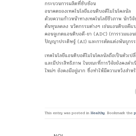
กระบวนการผลิตที่ซับซ้อน
อนาคตของเทคโนโลยีแอนติบอดีโมโนโคลนัล
ด้วยความก้าวหน้าทางเทคโนโลยีชีวภาพ นักวิจัย
ต้นทุนลดลง นวัตกรรมต่างๆ เช่นแอนติบอดีแบบ
คอนจูเกตแอนติบอดี-ยา (ADC) (การรวมแอนติบ
ปัญญาประดิษฐ์ (AI) และการตัดแต่งพันธุกรร
เทคโนโลยีแอนติบอดีโมโนโคลนัลถือเป็นตัวเปล
และมีประสิทธิภาพ ในขณะที่การวิจัยยังคงดำเ
ใหม่ๆ ยังคงมีอยู่มาก ซึ่งทำให้มีความหวังสำหรั
This entry was posted in
Healthy
. Bookmark the
p
NOI