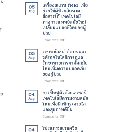
ใน
เพื่อ
อินฟราเรด
เครื่องสแกน fMRI เพื่อ
05
ขา
เพื่อ
ช่วยให้ผู้ป่วยอัมพาต
Aug
ที่
ช่วย
สื่อสารได้ เทคโนโลยี
สุขภาพ
สลาย
ทางการแพทย์สมัยใหม่
ดี
ไข
เปลี่ยนแปลงชีวิตของผู้
และ
มัน
ี
ป่วย
สวยงาม
เฉพาะ
ยิ่ง
จุด
on
Comments Off
ขึ้น
และ
ง
เครื่อง
เร่ง
สแกน
ระบบห้องผ่าตัดบนคลา
05
อัตรา
fMRI
วด์เทคโนโลยีการดูแล
Aug
การ
เพื่อ
รักษาทางการผ่าตัดสมัย
เผา
ช่วย
ใหม่เพิ่มความปลอดภัย
ผลาญ
ให้
ของผู้ป่วย
ของ
ผู้
ร่างกาย
ป่วย
on
Comments Off
เทคโนโลยี
อัมพาต
ระบบ
สมัย
สื่อสาร
ห้อง
การฟื้นฟูผิวด้วยเลเซอร์
ดย
04
ใหม่
ได้
ผ่าตัด
เทคโนโลยีความงามสมัย
เพื่อ
Aug
เทคโนโลยี
บน
ใหม่เพื่อผิวที่กระจ่างใส
การ
ทางการ
คลา
และสุขภาพดีขึ้น
ลด
แพทย์
วด์
น้ำ
สมัย
เทคโนโลยี
on
Comments Off
หนัก
ใหม่
การ
การ
เปลี่ยนแปลง
ดูแล
ฟื้นฟู
โปรแกรมแวนควิช
04
ชีวิต
รักษา
ผิว