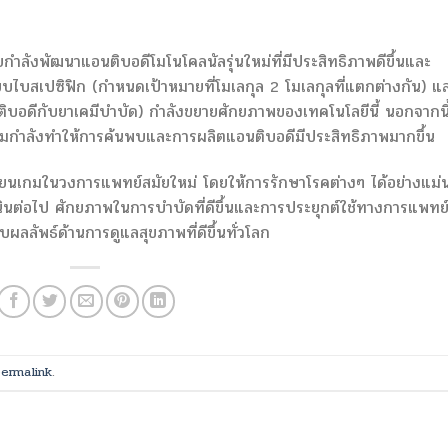
กำลังพัฒนาแอนติบอดีโมโนโคลนัลรุ่นใหม่ที่มีประสิทธิภาพดีขึ้นและ
ไบสเปซิฟิก (กำหนดเป้าหมายที่โมเลกุล 2 โมเลกุลที่แตกต่างกัน) แ
อดีกับยาเคมีบำบัด) กำลังขยายศักยภาพของเทคโนโลยีนี้ นอกจากนี
มกำลังทำให้การค้นพบและการผลิตแอนติบอดีมีประสิทธิภาพมากขึ้น
ี่ยนเกมในวงการแพทย์สมัยใหม่ โดยให้การรักษาโรคต่างๆ ได้อย่างแม่
นินต่อไป ศักยภาพในการบำบัดที่ดีขึ้นและการประยุกต์ใช้ทางการแพทย
บผลลัพธ์ด้านการดูแลสุขภาพที่ดีขึ้นทั่วโลก
ermalink
.