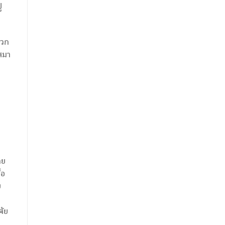
ู
พวก
กสมา
ดย
่อ
ย
ศัย