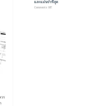
และแม่นยำที่สุด
ใหม่
ม
เพื่อ
เนื้อ
on
Comments Off
ความ
และ
เทคโนโลยี
ชุ่ม
เผา
ขั้น
ชื้น
ผลาญ
สูง
อย่าง
ไข
สำหรับ
ล้ำ
มัน
การ
ลึก
ด้วย
วินิจฉัย
และ
คลื่นแม่เหล็กไฟฟ้า
โรค
ผิว
และ
หลอด
กระจ่าง
พลังงาน
เลือด
ใส
ความ
สมอง
ร้อน
สมัย
ที่
ใหม่
ช่วย
ออกแบบ
สลาย
มา
ไข
ให้
มัน
เร็ว
พร้อม
ที่สุด
ปั้น
และ
กล้าม
แม่นยำ
เนื้อ
ที่สุด
ๆควร
า