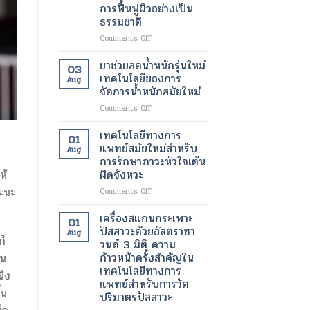
ขนาด
การฟื้นฟูผิวอย่างเป็น
มา
เล็ก
ธรรมชาติ
ทำงาน
ระดับ
ได้
นาโน
on
Comments Off
ตาม
เมตร
สาร
ปกติ
เทคโนโลยี
ฉีด
ยาช่วยลดน้ำหนักรุ่นใหม่
03
อีก
ปฏิวัติ
กระตุ้น
เทคโนโลยีของการ
Aug
ครั้ง
วงการ
การ
จัดการน้ำหนักสมัยใหม่
ด้วย
เพื่อ
สร้าง
เทคโนโลยี
การ
on
Comments Off
คอ
ทางการ
รักษา
ยา
ล
แพทย์
โรค
ช่วย
ลา
เทคโนโลยีทางการ
01
สมัย
ร้าย
ลด
เจน
แพทย์สมัยใหม่สำหรับ
Aug
ใหม่
แรง
น้ำ
เทคโนโลยี
การรักษาภาวะหัวใจเต้น
หนัก
ความ
ผิดจังหวะ
ห้
รุ่น
งาม
อะนะ
ใหม่
สมัย
on
Comments Off
เทคโนโลยี
ใหม่
เทคโนโลยี
ของ
เพื่อ
ทางการ
เครื่องสแกนกระเพาะ
01
การ
การ
แพทย์
ปัสสาวะด้วยอัลตราซา
Aug
จัดการ
ฟื้นฟู
สมัย
ก็
วนด์ 3 มิติ ความ
น้ำ
ผิว
ใหม่
ก้าวหน้าครั้งสำคัญใน
้น
หนัก
อย่าง
สำหรับ
เทคโนโลยีทางการ
สมัย
เป็น
การ
นึง
แพทย์สำหรับการวัด
ใหม่
ธรรมชาติ
รักษา
้น
ปริมาตรปัสสาวะ
ภาวะ
หัวใจ