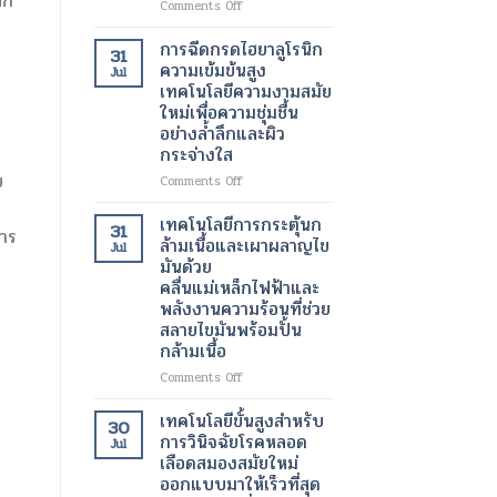
ึก
on
Comments Off
เต้น
เครื่อง
ผิด
สแกน
การฉีดกรดไฮยาลูโรนิก
31
จังหวะ
กระเพาะ
ความเข้มข้นสูง
Jul
ปัสสาวะ
เทคโนโลยีความงามสมัย
ด้วย
ใหม่เพื่อความชุ่มชื้น
อัลตรา
อย่างล้ำลึกและผิว
ซา
กระจ่างใส
วนด์
3
บ
on
Comments Off
มิติ
การ
ความ
ฉีด
เทคโนโลยีการกระตุ้นก
31
ก้าวหน้า
การ
กรด
ล้ามเนื้อและเผาผลาญไข
Jul
ครั้ง
ไฮ
มันด้วย
สำคัญ
ยา
คลื่นแม่เหล็กไฟฟ้าและ
ใน
ลู
พลังงานความร้อนที่ช่วย
เทคโนโลยี
โร
สลายไขมันพร้อมปั้น
ทางการ
นิก
แพทย์
กล้ามเนื้อ
ความ
สำหรับ
เข้ม
on
Comments Off
การ
ข้น
เทคโนโลยี
วัด
สูง
การก
เทคโนโลยีขั้นสูงสำหรับ
ปริมาตร
30
เทคโนโลยี
ระ
การวินิจฉัยโรคหลอด
ปัสสาวะ
Jul
ความ
ตุ้
เลือดสมองสมัยใหม่
งาม
นก
ออกแบบมาให้เร็วที่สุด
สมัย
ล้า