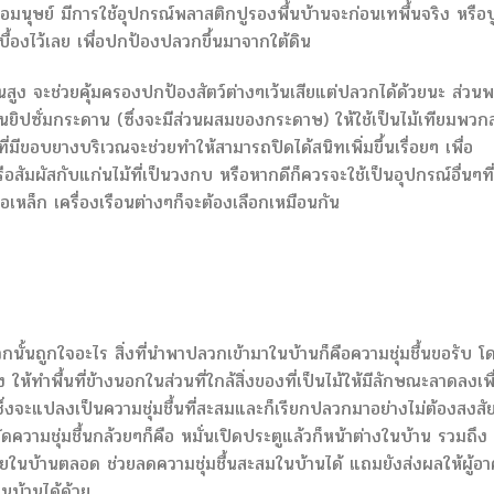
อมนุษย์ มีการใช้อุปกรณ์พลาสติกปูรองพื้นบ้านจะก่อนเทพื้นจริง หรือป
บื้องไว้เลย เพื่อปกป้องปลวกขึ้นมาจากใต้ดิน
้นสูง จะช่วยคุ้มครองปกป้องสัตว์ต่างๆเว้นเสียแต่ปลวกได้ด้วยนะ ส่วน
่เป็นยิปซั่มกระดาน (ซึ่งจะมีส่วนผสมของกระดาษ) ให้ใช้เป็นไม้เทียมพว
มีขอบยางบริเวณจะช่วยทำให้สามารถปิดได้สนิทเพิ่มขึ้นเรื่อยๆ เพื่อ
อสัมผัสกับแก่นไม้ที่เป็นวงกบ หรือหากดีก็ควรจะใช้เป็นอุปกรณ์อื่นๆที่
อเหล็ก เครื่องเรือนต่างๆก็จะต้องเลือกเหมือนกัน
ั้นถูกใจอะไร สิ่งที่นำพาปลวกเข้ามาในบ้านก็คือความชุ่มชื้นขอรับ โ
 ให้ทำพื้นที่ข้างนอกในส่วนที่ใกล้สิ่งของที่เป็นไม้ให้มีลักษณะลาดลงเพื
งจะแปลงเป็นความชุ่มชื้นที่สะสมและก็เรียกปลวกมาอย่างไม่ต้องสงสั
วามชุ่มชื้นกล้วยๆก็คือ หมั่นเปิดประตูแล้วก็หน้าต่างในบ้าน รวมถึง
ายในบ้านตลอด ช่วยลดความชุ่มชื้นสะสมในบ้านได้ แถมยังส่งผลให้ผู้อา
นบ้านได้ด้วย