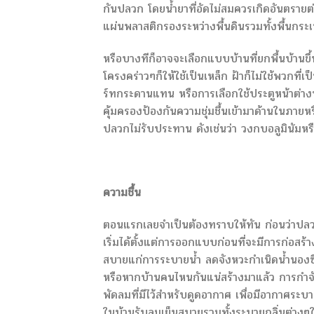
กันปลวก โดยน้ำยาที่อัดไม่สมควรเกิดอันตรายต่
แผ่นพลาสติกรองระหว่างพื้นดินรวมทั้งพื้นกระเ
หรือบางทีก็อาจจะเลือกแบบบ้านที่ยกพื้นบ้านขึ
โครงคร่าวๆก็ให้ใช้เป็นเหล็ก ฝ้าก็ไม่ใช้พวกที
ร์ทกระดานแทน หรือการเลือกใช้ประตูหน้าต่างที่
คุ้มครองป้องกันความชุ่มชื้นเข้ามาด้านในภายหรื
ปลวกไม่รับประทาน ดังเช่นว่า วงกบอลูมินัมหรื
ความชื้น
ตอนแรกเลยจำเป็นต้องทราบให้ทัน ก่อนว่าปลวกน
เริ่มได้ตั้งแต่การออกแบบก่อนที่จะมีการก่อสร้าง
สบายแก่การระบายน้ำ ลดจังหวะกำเนิดน้ำนองซึ่
หรือหากบ้านคนไหนกันแน่สร้างมาแล้ว การกำจัดค
พัดลมที่มีไว้สำหรับดูดอากาศ เพื่อมีอากาศระบ
ในบ้านรับลมเย็นสบายรวมทั้งระบายกลิ่นต่างๆใ