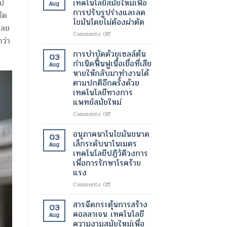
เทคโนโลยีสมัยใหม่เพื่อ
ไป
Aug
ของ
ทางการ
ด้วย
การปรับรูปร่างและลด
จัด
ผู้
ผ่าตัด
เลเซอร์
ไขมันโดยไม่ต้องผ่าตัด
ป่วย
สมัย
เทคโนโลยี
เลย
ใหม่
ความ
on
Comments Off
ว่า
เพิ่ม
งาม
โปร
ความ
สมัย
แก
การบำบัดด้วยเซลล์ต้น
03
ปลอดภัย
ใหม่
รม
กำเนิดฟื้นฟูเนื้อเยื่อที่เสีย
Aug
ของ
เพื่อ
แวน
หายให้กลับมาทำงานได้
ผู้
ผิว
ควิช
ตามปกติอีกครั้งด้วย
ป่วย
ที่
เทคโนโลยี
เทคโนโลยีทางการ
กระจ่าง
สมัย
แพทย์สมัยใหม่
ใส
ใหม่
และ
เพื่อ
on
Comments Off
สุขภาพ
การ
การ
ดี
ปรับ
บำบัด
อนุภาคนาโนไขมันขนาด
03
ขึ้น
รูป
ด้วย
เล็กระดับนาโนเมตร
Aug
ร่าง
เซลล์
เทคโนโลยีปฏิวัติวงการ
และ
ต้น
เพื่อการรักษาโรคร้าย
ลด
กำเนิด
แรง
ไข
ฟื้นฟู
มัน
เนื้อเยื่อ
on
Comments Off
โดย
ที่
อนุภาค
ไม่
เสีย
นาโน
สารฉีดกระตุ้นการสร้าง
03
ต้อง
หาย
ไข
คอลลาเจน เทคโนโลยี
ผ่าตัด
Aug
ให้
มัน
ความงามสมัยใหม่เพื่อ
กลับ