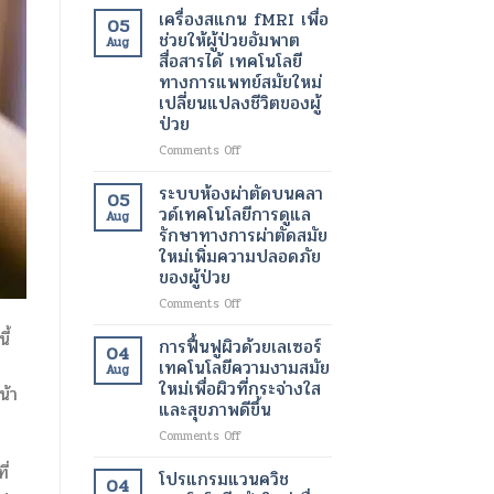
เพื่อ
อินฟราเรด
เครื่องสแกน fMRI เพื่อ
05
ขา
เพื่อ
ช่วยให้ผู้ป่วยอัมพาต
Aug
ที่
ช่วย
สื่อสารได้ เทคโนโลยี
สุขภาพ
สลาย
ทางการแพทย์สมัยใหม่
ดี
ไข
เปลี่ยนแปลงชีวิตของผู้
และ
มัน
ป่วย
สวยงาม
เฉพาะ
ยิ่ง
จุด
on
Comments Off
ขึ้น
และ
เครื่อง
เร่ง
สแกน
ระบบห้องผ่าตัดบนคลา
05
อัตรา
fMRI
วด์เทคโนโลยีการดูแล
Aug
การ
เพื่อ
รักษาทางการผ่าตัดสมัย
เผา
ช่วย
ใหม่เพิ่มความปลอดภัย
ผลาญ
ให้
ของผู้ป่วย
ของ
ผู้
ร่างกาย
ป่วย
on
Comments Off
เทคโนโลยี
อัมพาต
ระบบ
สมัย
ี้
สื่อสาร
ห้อง
การฟื้นฟูผิวด้วยเลเซอร์
04
ใหม่
ได้
ผ่าตัด
เทคโนโลยีความงามสมัย
เพื่อ
Aug
เทคโนโลยี
บน
ใหม่เพื่อผิวที่กระจ่างใส
การ
น้า
ทางการ
คลา
และสุขภาพดีขึ้น
ลด
แพทย์
วด์
น้ำ
สมัย
เทคโนโลยี
on
Comments Off
หนัก
ใหม่
การ
การ
เปลี่ยนแปลง
ี่
ดูแล
ฟื้นฟู
โปรแกรมแวนควิช
04
ชีวิต
รักษา
ผิว