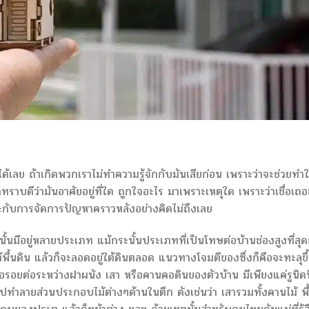
ลย ถ้าเกิดพวกเราไม่ทำความรู้จักกับมันเสียก่อน เพราะว่าจะช่วยทำใ
าทราบดีว่ามันอาศัยอยู่ที่ใด ถูกใจอะไร มาเพราะเหตุใด เพราะว่าเชื่อเถ
กับการจัดการปัญหาคราวหลังอย่างคิดไม่ถึงเลย
มีอยู่หลายประเภท แม้กระนั้นประเภทที่เป็นโทษต่อบ้านช่องสูงที่สุด
พื้นดิน แล้วก็จะลอดอยู่ใต้ดินตลอด แนวทางโจมตีของซึ่งก็คือจะทะลุขึ
ยต่อระหว่างฝาผนัง เสา หรือคานคอดินของตัวบ้าน มีเพียงแค่รูนิด
ปทำลายส่วนประกอบไม้ต่างๆด้านในตึก ดังเช่นว่า เสารวมทั้งคานไม้ พื