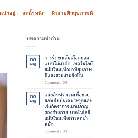
นน่าอยู่
ลดน้ำหนัก
ผิวสวย ผิวสุขภาพดี
บทความน่าอ่าน
การรักษาเส้นเลือดขอด
06
แบบไม่ผ่าตัด เทคโนโลยี
Aug
สมัยใหม่เพื่อขาที่สุขภาพ
ดีและสวยงามยิ่งขึ้น
on
Comments Off
การ
รักษา
แสงอินฟราเรดเพื่อช่วย
06
เส้นเลือด
สลายไขมันเฉพาะจุดและ
Aug
ขอด
เร่งอัตราการเผาผลาญ
แบบ
ของร่างกาย เทคโนโลยี
ไม่
สมัยใหม่เพื่อการลดน้ำ
ผ่าตัด
หนัก
เทคโนโลยี
สมัย
on
Comments Off
ใหม่
แสง