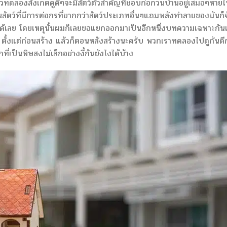
ล้วทดลองสังเกตดูดีๆจะมีสัตว์ตัวสำคัญที่ชอบก่อกวนบ้านอยู่เสมอๆหาย
นสัตว์ที่มีการต่อกรที่ยากกว่าสัตว์ประเภทอื่นๆแถมพลังทำลายของมันก็
ายได้เลย โดยเหตุนั้นผมก็เลยขอแยกออกมาเป็นอีกหนึ่งบทความเฉพาะกัน
้งแต่ก่อนสร้าง แล้วก็ตอนหลังสร้างนะครับ พวกเราทดลองไปดูกันดีก
ี่เป็นพิษสงไม่เล็กอย่างงี้กันยังไงได้บ้าง