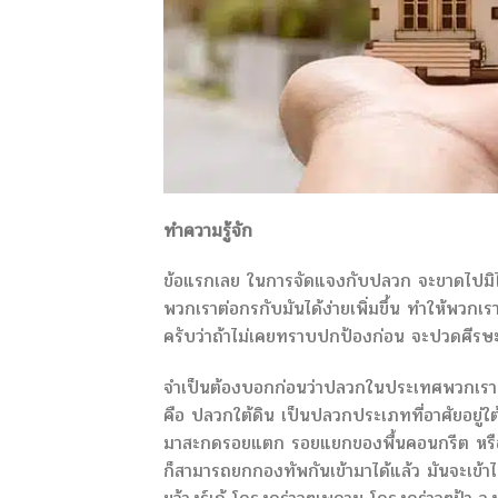
ทำความรู้จัก
ข้อแรกเลย ในการจัดแจงกับปลวก จะขาดไปมิได้เ
พวกเราต่อกรกับมันได้ง่ายเพิ่มขึ้น ทำให้พวกเร
ครับว่าถ้าไม่เคยทราบปกป้องก่อน จะปวดศีรษะ
จำเป็นต้องบอกก่อนว่าปลวกในประเทศพวกเรานั้น
คือ ปลวกใต้ดิน เป็นปลวกประเภทที่อาศัยอยู่ใต้
มาสะกดรอยแตก รอยแยกของพื้นคอนกรีต หรือรอ
ก็สามารถยกกองทัพกันเข้ามาได้แล้ว มันจะเข้าไ