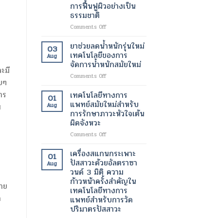
ขนาด
การฟื้นฟูผิวอย่างเป็น
มา
เล็ก
ธรรมชาติ
ทำงาน
ระดับ
ได้
นาโน
on
Comments Off
ตาม
เมตร
สาร
ปกติ
เทคโนโลยี
ฉีด
ยาช่วยลดน้ำหนักรุ่นใหม่
03
อีก
ปฏิวัติ
กระตุ้น
เทคโนโลยีของการ
Aug
ครั้ง
วงการ
การ
จัดการน้ำหนักสมัยใหม่
ด้วย
เพื่อ
สร้าง
ะมี
เทคโนโลยี
การ
on
Comments Off
คอ
บๆ
ทางการ
รักษา
ยา
ล
แพทย์
โรค
ช่วย
ลา
าร
เทคโนโลยีทางการ
01
สมัย
ร้าย
ลด
เจน
แพทย์สมัยใหม่สำหรับ
ม
Aug
ใหม่
แรง
น้ำ
เทคโนโลยี
การรักษาภาวะหัวใจเต้น
หนัก
ความ
ผิดจังหวะ
รุ่น
งาม
ใหม่
สมัย
on
Comments Off
เทคโนโลยี
ใหม่
เทคโนโลยี
ของ
เพื่อ
ทางการ
เครื่องสแกนกระเพาะ
01
การ
การ
แพทย์
ปัสสาวะด้วยอัลตราซา
Aug
จัดการ
ฟื้นฟู
สมัย
วนด์ 3 มิติ ความ
น้ำ
ผิว
ใหม่
ก้าวหน้าครั้งสำคัญใน
หนัก
อย่าง
สำหรับ
ลาย
เทคโนโลยีทางการ
สมัย
เป็น
การ
ก
แพทย์สำหรับการวัด
ใหม่
ธรรมชาติ
รักษา
ปริมาตรปัสสาวะ
ภาวะ
หัวใจ