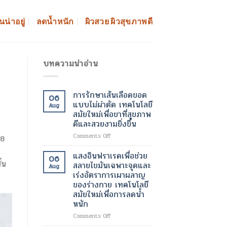
นน่าอยู่
ลดน้ำหนัก
ผิวสวย ผิวสุขภาพดี
บทความน่าอ่าน
การรักษาเส้นเลือดขอด
06
แบบไม่ผ่าตัด เทคโนโลยี
Aug
สมัยใหม่เพื่อขาที่สุขภาพ
ดีและสวยงามยิ่งขึ้น
on
Comments Off
-8
การ
รักษา
แสงอินฟราเรดเพื่อช่วย
06
เส้นเลือด
้น
สลายไขมันเฉพาะจุดและ
Aug
ขอด
เร่งอัตราการเผาผลาญ
แบบ
ของร่างกาย เทคโนโลยี
ไม่
สมัยใหม่เพื่อการลดน้ำ
ผ่าตัด
หนัก
เทคโนโลยี
สมัย
on
Comments Off
ใหม่
แสง