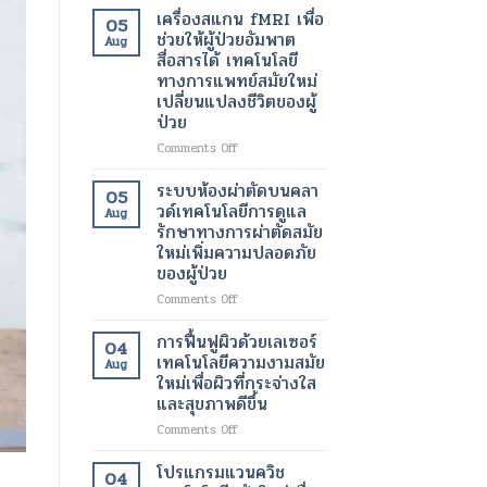
เพื่อ
อินฟราเรด
เครื่องสแกน fMRI เพื่อ
05
ขา
เพื่อ
ช่วยให้ผู้ป่วยอัมพาต
Aug
ที่
ช่วย
สื่อสารได้ เทคโนโลยี
สุขภาพ
สลาย
ทางการแพทย์สมัยใหม่
ดี
ไข
เปลี่ยนแปลงชีวิตของผู้
และ
มัน
ป่วย
สวยงาม
เฉพาะ
ยิ่ง
จุด
on
Comments Off
ขึ้น
และ
เครื่อง
เร่ง
สแกน
ระบบห้องผ่าตัดบนคลา
05
อัตรา
fMRI
วด์เทคโนโลยีการดูแล
Aug
การ
เพื่อ
รักษาทางการผ่าตัดสมัย
เผา
ช่วย
ใหม่เพิ่มความปลอดภัย
ผลาญ
ให้
ของผู้ป่วย
ของ
ผู้
ร่างกาย
ป่วย
on
Comments Off
เทคโนโลยี
อัมพาต
ระบบ
สมัย
สื่อสาร
ห้อง
การฟื้นฟูผิวด้วยเลเซอร์
04
ใหม่
ได้
ผ่าตัด
เทคโนโลยีความงามสมัย
เพื่อ
Aug
เทคโนโลยี
บน
ใหม่เพื่อผิวที่กระจ่างใส
การ
ทางการ
คลา
และสุขภาพดีขึ้น
ลด
แพทย์
วด์
น้ำ
สมัย
เทคโนโลยี
on
Comments Off
หนัก
ใหม่
การ
การ
เปลี่ยนแปลง
ดูแล
ฟื้นฟู
โปรแกรมแวนควิช
04
ชีวิต
รักษา
ผิว