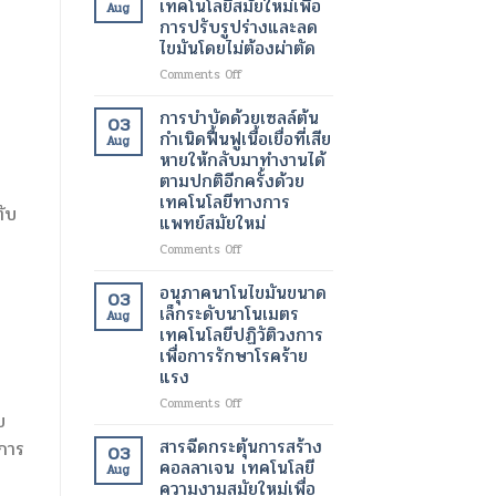
เทคโนโลยีสมัยใหม่เพื่อ
Aug
ของ
ทางการ
ด้วย
การปรับรูปร่างและลด
ผู้
ผ่าตัด
เลเซอร์
ไขมันโดยไม่ต้องผ่าตัด
ป่วย
สมัย
เทคโนโลยี
ใหม่
ความ
on
Comments Off
เพิ่ม
งาม
โปร
ความ
สมัย
แก
การบำบัดด้วยเซลล์ต้น
03
ปลอดภัย
ใหม่
รม
กำเนิดฟื้นฟูเนื้อเยื่อที่เสีย
Aug
ของ
เพื่อ
แวน
หายให้กลับมาทำงานได้
ผู้
ผิว
ควิช
ตามปกติอีกครั้งด้วย
ป่วย
ที่
เทคโนโลยี
เทคโนโลยีทางการ
กระจ่าง
สมัย
ตับ
แพทย์สมัยใหม่
ใส
ใหม่
และ
เพื่อ
on
Comments Off
สุขภาพ
การ
การ
ดี
ปรับ
บำบัด
อนุภาคนาโนไขมันขนาด
03
ขึ้น
รูป
ด้วย
เล็กระดับนาโนเมตร
Aug
ร่าง
เซลล์
เทคโนโลยีปฏิวัติวงการ
และ
ต้น
เพื่อการรักษาโรคร้าย
ลด
กำเนิด
แรง
ไข
ฟื้นฟู
มัน
เนื้อเยื่อ
on
Comments Off
โดย
ย
ที่
อนุภาค
ไม่
เสีย
นาโน
สารฉีดกระตุ้นการสร้าง
บการ
03
ต้อง
หาย
ไข
คอลลาเจน เทคโนโลยี
ผ่าตัด
Aug
ให้
มัน
ความงามสมัยใหม่เพื่อ
กลับ