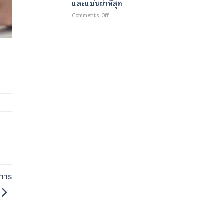
และแม่นยำที่สุด
ใหม่
ม
เพื่อ
เนื้อ
on
Comments Off
ความ
และ
เทคโนโลยี
ชุ่ม
เผา
ขั้น
ชื้น
ผลาญ
สูง
อย่าง
ไข
สำหรับ
ล้ำ
มัน
การ
ลึก
ด้วย
วินิจฉัย
และ
คลื่นแม่เหล็กไฟฟ้า
โรค
ผิว
และ
หลอด
กระจ่าง
พลังงาน
เลือด
ใส
ความ
สมอง
ร้อน
สมัย
ที่
ใหม่
ช่วย
ออกแบบ
สลาย
มา
ไข
ให้
มัน
เร็ว
พร้อม
ที่สุด
ปั้น
และ
กล้าม
กการ
แม่นยำ
เนื้อ
ที่สุด