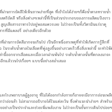
่านการขัดสีให้เห็นภาพง่ายที่สุด ที่เข้าใจได้ง่ายๆก็คือน้ำตาลทรายน้ำ
าสตรีขัดสี หรือสิ่งต่างๆเหล่านี้ที่เป็นส่วนประกอบของการผลิตแป้งขาว
้น สูญเสียสารอาหารไปอยู่พอสมควรเลย ไม่ว่าจะเป็นทั้งวิตามินแร่ธาตุ
รที่มีแคลอรี่ อย่างเดียวอีกด้วย
ผ่านการขัดสีมากจนเกินไป เป็นอีกหนึ่งสาเหตุที่ทำให้เกิดการรู้สึกที่
ในระดับน้ำตาลในเลือดที่พุ่งสูงขึ้นอย่างรวดเร็วซึ่งสิ่งเหล่านี้ จะทำให้
่านี้ออกจากเลือดและเมื่อเวลาผ่านพ้นไป ระดับน้ำตาลนั้นที่ตกลงมาจะ
ลอีกแล้ววนไปเรื่อยๆ แบบนี้อย่างสม่ำเสมอ
และโรงพยาบาลผู้สูงอายุ ที่ไม่ได้ออกกำลังกายก็อาจจะมีอาการอ่อนเพลี
รียกว่าอ่อนล้า ไม่สามารถอธิบายได้ในแต่ละวัน ซึ่งคำแนะนำง่ายๆ สำหรั
อย่างเป็นประจำและช่วยเพิ่มพลังงาน ไม่ว่าจะเป็นชั้นการเดินไปบ่อยๆ