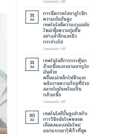
on
Comments Off
เต้น
เครื่อง
ผิด
สแกน
การฉีดกรดไฮยาลูโรนิก
31
จังหวะ
กระเพาะ
ความเข้มข้นสูง
Jul
ปัสสาวะ
เทคโนโลยีความงามสมัย
ด้วย
ใหม่เพื่อความชุ่มชื้น
อัลตรา
อย่างล้ำลึกและผิว
ซา
กระจ่างใส
วนด์
3
on
Comments Off
มิติ
การ
ความ
ฉีด
เทคโนโลยีการกระตุ้นก
31
ก้าวหน้า
กรด
ล้ามเนื้อและเผาผลาญไข
Jul
ครั้ง
ไฮ
มันด้วย
สำคัญ
ยา
คลื่นแม่เหล็กไฟฟ้าและ
ใน
ลู
พลังงานความร้อนที่ช่วย
เทคโนโลยี
โร
สลายไขมันพร้อมปั้น
ทางการ
นิก
แพทย์
กล้ามเนื้อ
ความ
สำหรับ
เข้ม
on
Comments Off
การ
ข้น
เทคโนโลยี
วัด
สูง
การก
เทคโนโลยีขั้นสูงสำหรับ
ปริมาตร
30
เทคโนโลยี
ระ
การวินิจฉัยโรคหลอด
ปัสสาวะ
Jul
ความ
ตุ้
เลือดสมองสมัยใหม่
งาม
นก
ออกแบบมาให้เร็วที่สุด
สมัย
ล้า