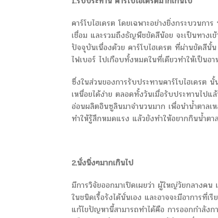
1.รับประทาน คาร์โบไฮเดรตมากเกินไป
คาร์โบไฮเดรต โดยเฉพาะอย่างยิ่งกระบวนการ ที่ผ
เชื่อม และรวมถึงธัญพืชขัดสีน้อย จะเป็นทางเข้
ปัจจุบันเนื่องด้วย คาร์โบไฮเดรต ที่ผ่านขัดสีนั
ไฟเบอร์ ไปเกือบทั้งหมดในที่เดียวทำให้เป็นอาหา
ซึ่งในส่วนของการรับประทานคาร์โบไฮเดรต นั้นที่
เหนื่อยได้ง่าย ตลอดทั้งวันเมื่อรับประทานไปแล้ว 
อ่อนผลิตอินซูลินมาจำนวนมาก เพื่อนำน้ำตาลเหล
ทำให้รู้สึกหมดแรง แล้วยังทำให้อยากกินน้ำตา
2.นั่งนิ่งๆมากเกินไป
มีการวิจัยออกมาเปิดเผยว่า ผู้ใหญ่วัยกลางคน 
ในชนิดเรื้อรังได้นั่นเอง และอาจจะมีอาการที่เ
แก้ไขปัญหานี้สามารถทำได้คือ การออกกำลังกาย