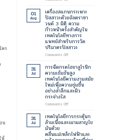
เทคโนโลยี
ใหม่
เทคโนโลยี
ของ
เพื่อ
ทางการ
เครื่องสแกนกระเพาะ
01
การ
การ
แพทย์
ปัสสาวะด้วยอัลตราซา
Aug
จัดการ
ฟื้นฟู
สมัย
วนด์ 3 มิติ ความ
น้ำ
ผิว
ใหม่
ก้าวหน้าครั้งสำคัญใน
หนัก
อย่าง
สำหรับ
เทคโนโลยีทางการ
สมัย
เป็น
การ
แพทย์สำหรับการวัด
ใหม่
ธรรมชาติ
รักษา
ปริมาตรปัสสาวะ
ภาวะ
 ใคร
หัวใจ
on
Comments Off
เต้น
เครื่อง
ด
ผิด
สแกน
การฉีดกรดไฮยาลูโรนิก
31
จังหวะ
กระเพาะ
ความเข้มข้นสูง
Jul
ปัสสาวะ
เทคโนโลยีความงามสมัย
ด้วย
ใหม่เพื่อความชุ่มชื้น
อัลตรา
อย่างล้ำลึกและผิว
ซา
กระจ่างใส
วนด์
3
on
Comments Off
มิติ
การ
ความ
ฉีด
เทคโนโลยีการกระตุ้นก
31
ก้าวหน้า
กรด
ล้ามเนื้อและเผาผลาญไข
่อน
Jul
ครั้ง
ไฮ
มันด้วย
สำคัญ
ยา
คลื่นแม่เหล็กไฟฟ้าและ
ใน
ลู
ให้
เทคโนโลยี