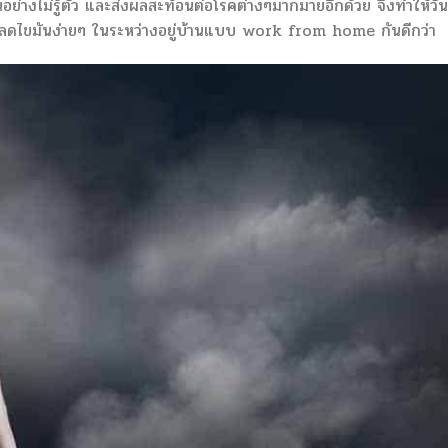
้นอย่างไม่รู้ตัว และส่งผลสะท้อนต่อโรคต่างๆมากมายอีกด้วย จึงทำให้วันน
รลดไขมันง่ายๆ ในระหว่างอยู่บ้านแบบ work from home กันดีกว่า