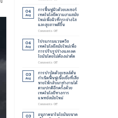
ี้
อัมพาต
ระบบ
สื่อสาร
ห้อง
การฟื้นฟูผิวด้วยเลเซอร์
04
ได้
ผ่าตัด
เทคโนโลยีความงามสมัย
Aug
เทคโนโลยี
บน
ใหม่เพื่อผิวที่กระจ่างใส
ทางการ
คลา
และสุขภาพดีขึ้น
แพทย์
วด์
สมัย
เทคโนโลยี
on
Comments Off
ใหม่
การ
การ
เปลี่ยนแปลง
ดูแล
ฟื้นฟู
โปรแกรมแวนควิช
04
ชีวิต
รักษา
ผิว
เทคโนโลยีสมัยใหม่เพื่อ
Aug
ของ
ทางการ
ด้วย
การปรับรูปร่างและลด
ผู้
ผ่าตัด
เลเซอร์
ไขมันโดยไม่ต้องผ่าตัด
ป่วย
สมัย
เทคโนโลยี
ใหม่
ความ
on
Comments Off
เพิ่ม
งาม
โปร
ความ
สมัย
แก
การบำบัดด้วยเซลล์ต้น
03
ปลอดภัย
ใหม่
รม
กำเนิดฟื้นฟูเนื้อเยื่อที่เสีย
Aug
ของ
เพื่อ
แวน
หายให้กลับมาทำงานได้
ผู้
ผิว
ควิช
ตามปกติอีกครั้งด้วย
ป่วย
ที่
เทคโนโลยี
เทคโนโลยีทางการ
กระจ่าง
สมัย
แพทย์สมัยใหม่
ใส
ใหม่
และ
เพื่อ
on
Comments Off
สุขภาพ
การ
การ
ดี
ปรับ
บำบัด
อนุภาคนาโนไขมันขนาด
03
ขึ้น
รูป
ด้วย