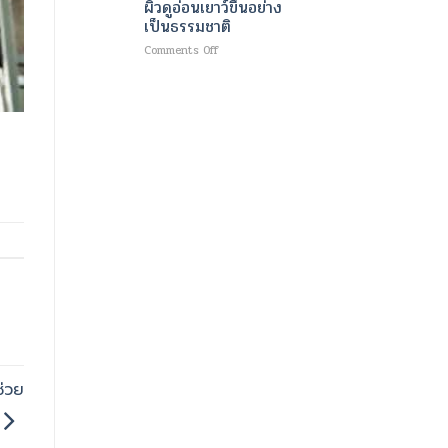
ผิวดูอ่อนเยาว์ขึ้นอย่าง
ไข
ให้
ทางการ
มัน
เป็นธรรมชาติ
เร็ว
แพทย์
พร้อม
ที่สุด
ขั้น
on
Comments Off
ปั้น
และ
สูง
สาร
กล้าม
แม่นยำ
ที่
กระตุ้น
เนื้อ
ที่สุด
ออกแบบ
การ
มา
สร้าง
เป็น
เซลล์
พิเศษ
ผิว
สำหรับ
ใหม่
ทารก
เพื่อ
แรก
การ
เกิด
ปรับ
รูป
หน้า
เทคโนโลยี
ความ
งาม
สมัย
ใหม่
ทำให้
ผิว
ช่วย
ดู
อ่อน
เยาว์
ขึ้น