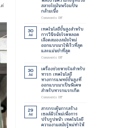
พลังงานความร้อนที่ช่วย
โร
สลายไขมันพร้อมปั้น
ทางการ
ต่
นิก
แพทย์
กล้ามเนื้อ
ความ
สำหรับ
เข้ม
on
Comments Off
การ
ข้น
เทคโนโลยี
วัด
สูง
การก
เทคโนโลยีขั้นสูงสำหรับ
ปริมาตร
30
เทคโนโลยี
ระ
การวินิจฉัยโรคหลอด
ปัสสาวะ
Jul
ความ
ตุ้
เลือดสมองสมัยใหม่
งาม
นก
ออกแบบมาให้เร็วที่สุด
สมัย
ล้า
และแม่นยำที่สุด
ใหม่
ม
เพื่อ
เนื้อ
on
Comments Off
ความ
และ
เทคโนโลยี
ชุ่ม
เผา
ขั้น
เครื่องช่วยหายใจสำหรับ
ชื้น
30
ผลาญ
สูง
ทารก เทคโนโลยี
อย่าง
Jul
ไข
สำหรับ
ทางการแพทย์ขั้นสูงที่
ล้ำ
มัน
การ
ลึก
ออกแบบมาเป็นพิเศษ
ด้วย
วินิจฉัย
และ
สำหรับทารกแรกเกิด
คลื่นแม่เหล็กไฟฟ้า
โรค
ผิว
และ
หลอด
on
Comments Off
กระจ่าง
พลังงาน
เลือด
เครื่อง
ใส
ความ
สมอง
ช่วย
สารกระตุ้นการสร้าง
29
ร้อน
สมัย
หายใจ
เซลล์ผิวใหม่เพื่อการ
Jul
ที่
ใหม่
สำหรับ
ปรับรูปหน้า เทคโนโลยี
ช่วย
ออกแบบ
ทารก
ความงามสมัยใหม่ทำให้
สลาย
มา
เทคโนโลยี