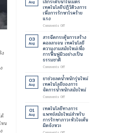
เล็กระดับนาโนเมตร
Aug
ร่าง
เซลล์
เทคโนโลยีปฏิวัติวงการ
และ
ต้น
เพื่อการรักษาโรคร้าย
ลด
กำเนิด
แรง
ไข
ฟื้นฟู
มัน
เนื้อเยื่อ
on
Comments Off
โดย
ที่
อนุภาค
ไม่
เสีย
นาโน
สารฉีดกระตุ้นการสร้าง
03
ต้อง
หาย
ไข
คอลลาเจน เทคโนโลยี
ผ่าตัด
Aug
ให้
มัน
ความงามสมัยใหม่เพื่อ
กลับ
ขนาด
ัง
การฟื้นฟูผิวอย่างเป็น
มา
เล็ก
ธรรมชาติ
ทำงาน
ระดับ
ได้
นาโน
on
าง
Comments Off
ตาม
เมตร
สาร
ปกติ
เทคโนโลยี
ฉีด
ยาช่วยลดน้ำหนักรุ่นใหม่
03
อีก
ปฏิวัติ
กระตุ้น
เทคโนโลยีของการ
Aug
ครั้ง
วงการ
การ
จัดการน้ำหนักสมัยใหม่
ด้วย
เพื่อ
สร้าง
เทคโนโลยี
การ
on
Comments Off
คอ
ทางการ
รักษา
ยา
ล
แพทย์
โรค
ช่วย
ลา
เทคโนโลยีทางการ
01
สมัย
ร้าย
ลด
เจน
แพทย์สมัยใหม่สำหรับ
Aug
ด้
ใหม่
แรง
น้ำ
เทคโนโลยี
การรักษาภาวะหัวใจเต้น
หนัก
ความ
งไหน
ผิดจังหวะ
รุ่น
งาม
่ง
ใหม่
สมัย
on
Comments Off