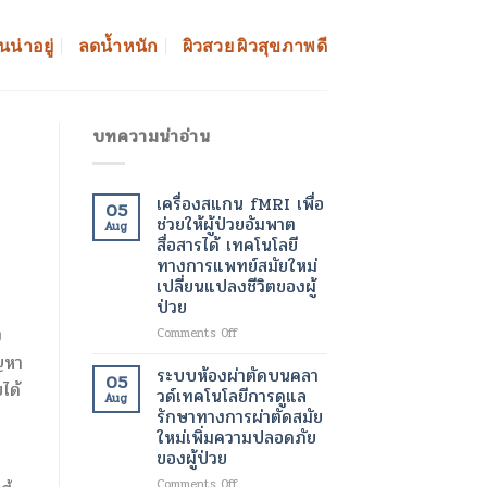
นน่าอยู่
ลดน้ำหนัก
ผิวสวย ผิวสุขภาพดี
บทความน่าอ่าน
เครื่องสแกน fMRI เพื่อ
05
ช่วยให้ผู้ป่วยอัมพาต
Aug
สื่อสารได้ เทคโนโลยี
ทางการแพทย์สมัยใหม่
เปลี่ยนแปลงชีวิตของผู้
ป่วย
ง
on
Comments Off
เครื่อง
ัญหา
สแกน
ระบบห้องผ่าตัดบนคลา
05
ได้
fMRI
วด์เทคโนโลยีการดูแล
Aug
เพื่อ
รักษาทางการผ่าตัดสมัย
ช่วย
ใหม่เพิ่มความปลอดภัย
ให้
ของผู้ป่วย
ผู้
ป่วย
on
Comments Off