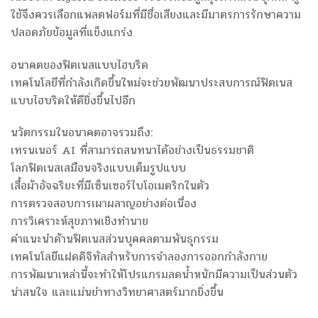
ใช้จึงควรเลือกแพลตฟอร์มที่มีชื่อเสียงและมีมาตรการรักษาความ
ปลอดภัยข้อมูลที่แข็งแกร่ง
อนาคตของฟิตเนสแบบไฮบริด
เทคโนโลยีที่กำลังเกิดขึ้นใหม่จะช่วยพัฒนาประสบการณ์ฟิตเนส
แบบไฮบริดให้ดียิ่งขึ้นไปอีก
นวัตกรรมในอนาคตอาจรวมถึง:
เทรนเนอร์ AI ที่สามารถสนทนาได้อย่างเป็นธรรมชาติ
โลกฟิตเนสเสมือนจริงแบบเต็มรูปแบบ
เสื้อผ้าอัจฉริยะที่มีเซ็นเซอร์ไบโอเมตริกในตัว
การตรวจสอบการเผาผลาญอย่างต่อเนื่อง
การวิเคราะห์สุขภาพเชิงทำนาย
คำแนะนำด้านฟิตเนสส่วนบุคคลตามพันธุกรรม
เทคโนโลยีแฝดดิจิทัลสำหรับการจำลองการออกกำลังกาย
การพัฒนาเหล่านี้จะทำให้โปรแกรมลดน้ำหนักมีความเป็นส่วนตัว
น่าสนใจ และแม่นยำทางวิทยาศาสตร์มากยิ่งขึ้น