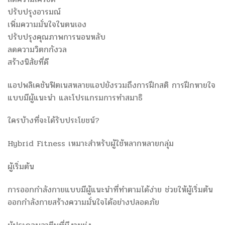
ปรับปรุงอารมณ์
เพิ่มความมั่นใจในตนเอง
ปรับปรุงคุณภาพการนอนหลับ
ลดความวิตกกังวล
สร้างนิสัยที่ดี
แอปพลิเคชันฟิตเนสหลายแอปยังรวมถึงการฝึกสติ การฝึกหายใจ
แบบมีผู้แนะนำ และโปรแกรมการทำสมาธิ
ใครบ้างที่จะได้รับประโยชน์?
Hybrid Fitness เหมาะสำหรับผู้ใช้หลากหลายกลุ่ม
ผู้เริ่มต้น
การออกกำลังกายแบบมีผู้แนะนำที่ทำตามได้ง่าย ช่วยให้ผู้เริ่มต้น
ออกกำลังกายสร้างความมั่นใจได้อย่างปลอดภัย