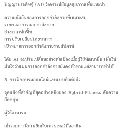
ปัญญาประดิษฐ์ (AI) วิเคราะห์ข้อมูลสุขภาพเพื่อแนะนำ:
ความเข้มข้นของการออกกำลังกายที่เหมาะสม
ระยะเวลาการออกกำลังกาย
ช่วงเวลาพักฟื้น
การปรับเปลี่ยนโภชนาการ
เป้าหมายการออกกำลังกายรายสัปดาห์
โค้ช AI จะปรับเปลี่ยนอย่างต่อเนื่องเมื่อผู้ใช้พัฒนาขึ้น เพื่อให้
มั่นใจว่าแผนการออกกำลังกายยังคงท้าทายแต่สามารถทำได้
3. การฝึกอบรมออนไลน์และแบบตัวต่อตัว
จุดแข็งที่สำคัญที่สุดอย่างหนึ่งของ Hybrid Fitness คือความ
ยืดหยุ่น
ผู้ใช้สามารถ:
เข้าร่วมการฝึกในยิมกับเทรนเนอร์มืออาชีพ