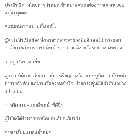
ประสิทธิภาพโดยการกำหนดเป้าหมายความต้องการเฉพาะของ
แต่ละบุคคล
ความสะดวกสบายที่มากขึ้น
ผู้คนไม่จำเป็นต้องพึ่งพาตารางเวลาของยิมอีกต่อไป การออก
กำลังกายสามารถทำได้ที่บ้าน กลางแจ้ง หรือระหว่างเดินทาง
แรงจูงใจที่เพิ่มขึ้น
คุณสมบัติการเล่นเกม เช่น เหรียญรางวัล แผนภูมิความคืบหน้า
ตารางอันดับ และรางวัลความสำเร็จ ช่วยกระตุ้นให้เข้าร่วมอย่าง
สม่ำเสมอ
การติดตามความคืบหน้าที่ดีขึ้น
ผู้ใช้จะได้รับรายงานโดยละเอียดเกี่ยวกับ:
การเปลี่ยนแปลงน้ำหนัก