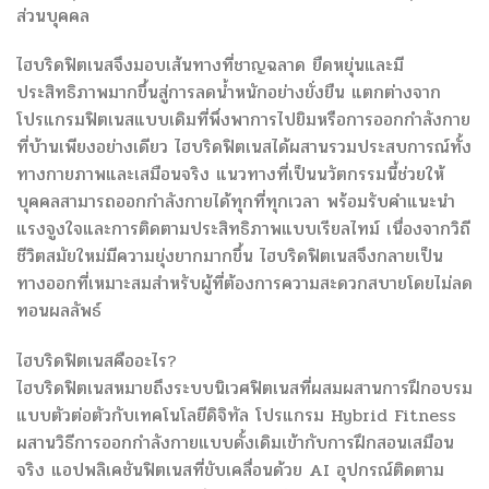
ส่วนบุคคล
ไฮบริดฟิตเนสจึงมอบเส้นทางที่ชาญฉลาด ยืดหยุ่นและมี
ประสิทธิภาพมากขึ้นสู่การลดน้ำหนักอย่างยั่งยืน แตกต่างจาก
โปรแกรมฟิตเนสแบบเดิมที่พึ่งพาการไปยิมหรือการออกกำลังกาย
ที่บ้านเพียงอย่างเดียว ไฮบริดฟิตเนสได้ผสานรวมประสบการณ์ทั้ง
ทางกายภาพและเสมือนจริง แนวทางที่เป็นนวัตกรรมนี้ช่วยให้
บุคคลสามารถออกกำลังกายได้ทุกที่ทุกเวลา พร้อมรับคำแนะนำ
แรงจูงใจและการติดตามประสิทธิภาพแบบเรียลไทม์ เนื่องจากวิถี
ชีวิตสมัยใหม่มีความยุ่งยากมากขึ้น ไฮบริดฟิตเนสจึงกลายเป็น
ทางออกที่เหมาะสมสำหรับผู้ที่ต้องการความสะดวกสบายโดยไม่ลด
ทอนผลลัพธ์
ไฮบริดฟิตเนสคืออะไร?
ไฮบริดฟิตเนสหมายถึงระบบนิเวศฟิตเนสที่ผสมผสานการฝึกอบรม
แบบตัวต่อตัวกับเทคโนโลยีดิจิทัล โปรแกรม Hybrid Fitness
ผสานวิธีการออกกำลังกายแบบดั้งเดิมเข้ากับการฝึกสอนเสมือน
จริง แอปพลิเคชันฟิตเนสที่ขับเคลื่อนด้วย AI อุปกรณ์ติดตาม