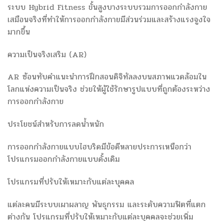
ระบบ Hybrid Fitness ขั้นสูงบางระบบรวมการออกกำลังกาย
เสมือนจริงที่ทำให้การออกกำลังกายมีส่วนร่วมและสร้างแรงจูงใจ
มากขึ้น
ความเป็นจริงเสริม (AR)
AR ซ้อนทับคำแนะนำการฝึกสอนดิจิทัลลงบนสภาพแวดล้อมใน
โลกแห่งความเป็นจริง ช่วยให้ผู้ใช้รักษารูปแบบที่ถูกต้องระหว่าง
การออกกำลังกาย
ประโยชน์สำหรับการลดน้ำหนัก
การออกกำลังกายแบบไฮบริดมีข้อดีหลายประการเหนือกว่า
โปรแกรมออกกำลังกายแบบดั้งเดิม
โปรแกรมที่ปรับให้เหมาะกับแต่ละบุคคล
แต่ละคนมีระบบเผาผลาญ พันธุกรรม และระดับความฟิตที่แตก
ต่างกัน โปรแกรมที่ปรับให้เหมาะกับแต่ละบุคคลจะช่วยเพิ่ม