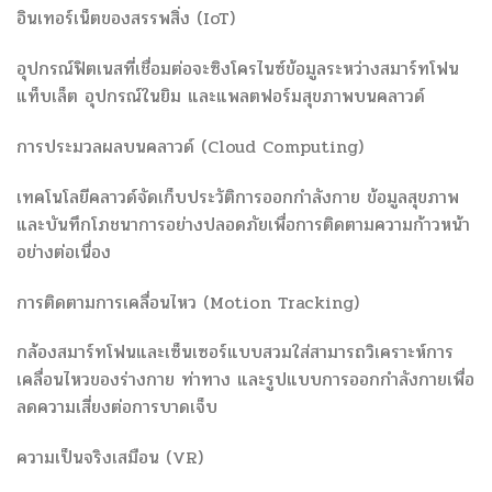
อินเทอร์เน็ตของสรรพสิ่ง (IoT)
อุปกรณ์ฟิตเนสที่เชื่อมต่อจะซิงโครไนซ์ข้อมูลระหว่างสมาร์ทโฟน
แท็บเล็ต อุปกรณ์ในยิม และแพลตฟอร์มสุขภาพบนคลาวด์
การประมวลผลบนคลาวด์ (Cloud Computing)
เทคโนโลยีคลาวด์จัดเก็บประวัติการออกกำลังกาย ข้อมูลสุขภาพ
และบันทึกโภชนาการอย่างปลอดภัยเพื่อการติดตามความก้าวหน้า
อย่างต่อเนื่อง
การติดตามการเคลื่อนไหว (Motion Tracking)
กล้องสมาร์ทโฟนและเซ็นเซอร์แบบสวมใส่สามารถวิเคราะห์การ
เคลื่อนไหวของร่างกาย ท่าทาง และรูปแบบการออกกำลังกายเพื่อ
ลดความเสี่ยงต่อการบาดเจ็บ
ความเป็นจริงเสมือน (VR)