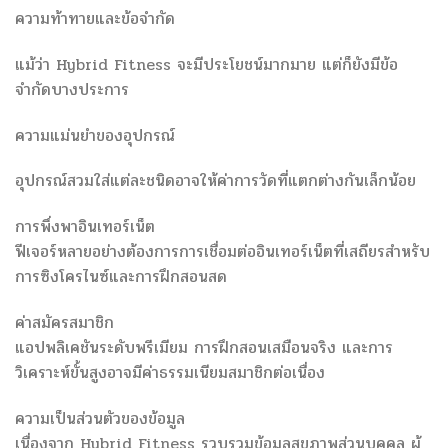
ความท้าทายและข้อจำกัด
แม้ว่า Hybrid Fitness จะมีประโยชน์มากมาย แต่ก็ยังมีข้อ
จำกัดบางประการ
ความแม่นยำของอุปกรณ์
อุปกรณ์สวมใส่แต่ละชนิดอาจให้ค่าการวัดที่แตกต่างกันเล็กน้อย
การพึ่งพาอินเทอร์เน็ต
ฟีเจอร์หลายอย่างต้องการการเชื่อมต่ออินเทอร์เน็ตที่เสถียรสำหรับ
การซิงโครไนซ์และการฝึกสอนสด
ค่าสมัครสมาชิก
แอปพลิเคชันระดับพรีเมียม การฝึกสอนเสมือนจริง และการ
วิเคราะห์ขั้นสูงอาจมีค่าธรรมเนียมสมาชิกต่อเนื่อง
ความเป็นส่วนตัวของข้อมูล
เนื่องจาก Hybrid Fitness รวบรวมข้อมูลสุขภาพส่วนบุคคล ผู้