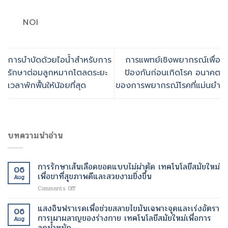
NOI
การบำบัดด้วยไอน้ำสำหรับการ
การแพทย์เชิงพยากรณ์เพื่อ
รักษาต่อมลูกหมากโตลดระยะ
ป้องกันก่อนเกิดโรค อนาคต
เวลาพักฟื้นให้น้อยที่สุด
ของการพยากรณ์โรคที่แม่นยำ
บทความน่าอ่าน
การรักษาเส้นเลือดขอดแบบไม่ผ่าตัด เทคโนโลยีสมัยใหม่
06
เพื่อขาที่สุขภาพดีและสวยงามยิ่งขึ้น
Aug
on
Comments Off
การ
รักษา
แสงอินฟราเรดเพื่อช่วยสลายไขมันเฉพาะจุดและเร่งอัตรา
06
เส้นเลือด
การเผาผลาญของร่างกาย เทคโนโลยีสมัยใหม่เพื่อการ
Aug
ขอด
ลดน้ำหนัก