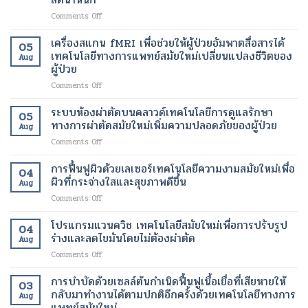
แบบ
on
Comments Off
ไม่
แสง
ผ่าตัด
อินฟราเรด
เทคโนโลยี
เครื่องสแกน fMRI เพื่อช่วยให้ผู้ป่วยอัมพาตสื่อสารได้
05
เพื่อ
สมัย
เทคโนโลยีทางการแพทย์สมัยใหม่เปลี่ยนแปลงชีวิตของ
Aug
ช่วย
ใหม่
ผู้ป่วย
สลาย
เพื่อ
on
Comments Off
ไข
ขา
เครื่อง
มัน
ที่
สแกน
เฉพาะ
ระบบห้องผ่าตัดบนคลาวด์เทคโนโลยีการดูแลรักษา
สุขภาพ
05
fMRI
จุด
ดี
ทางการผ่าตัดสมัยใหม่เพิ่มความปลอดภัยของผู้ป่วย
Aug
เพื่อ
และ
และ
on
Comments Off
ช่วย
เร่ง
สวยงาม
ระบบ
ให้
อัตรา
ยิ่ง
ห้อง
การฟื้นฟูผิวด้วยเลเซอร์เทคโนโลยีความงามสมัยใหม่เพื่อ
ผู้
การ
ขึ้น
04
ผ่าตัด
ป่วย
ผิวที่กระจ่างใสและสุขภาพดีขึ้น
เผา
Aug
บน
อัมพาต
ผลาญ
on
Comments Off
คลา
สื่อสาร
ของ
การ
วด์
ได้
ร่างกาย
ฟื้นฟู
โปรแกรมแวนควิช เทคโนโลยีสมัยใหม่เพื่อการปรับรูป
เทคโนโลยี
เทคโนโลยี
เทคโนโลยี
04
ผิว
การ
ร่างและลดไขมันโดยไม่ต้องผ่าตัด
ทางการ
สมัย
Aug
ด้วย
ดูแล
แพทย์
ใหม่
on
Comments Off
เลเซอร์
รักษา
สมัย
เพื่อ
โปร
เทคโนโลยี
ทางการ
ใหม่
การ
แก
การบำบัดด้วยเซลล์ต้นกำเนิดฟื้นฟูเนื้อเยื่อที่เสียหายให้
ความ
ผ่าตัด
03
เปลี่ยนแปลง
ลด
รม
งาม
กลับมาทำงานได้ตามปกติอีกครั้งด้วยเทคโนโลยีทางการ
สมัย
ชีวิต
Aug
น้ำ
แวน
สมัย
แพทย์สมัยใหม่
ใหม่
ของ
หนัก