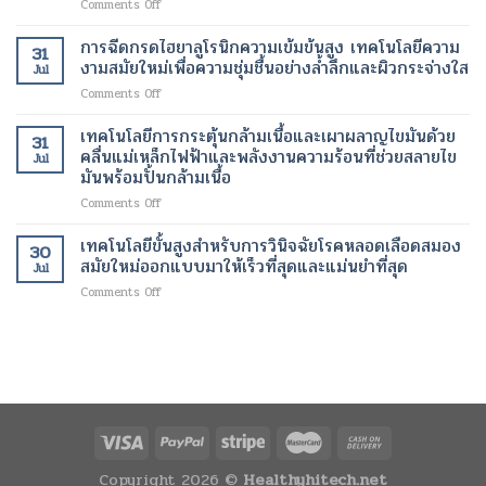
on
Comments Off
สำหรับ
จัดการ
การ
ใหม่
เครื่อง
การ
น้ำ
ฟื้นฟู
สแกน
รักษา
การฉีดกรดไฮยาลูโรนิกความเข้มข้นสูง เทคโนโลยีความ
หนัก
ผิว
31
กระเพาะ
ภาวะ
งามสมัยใหม่เพื่อความชุ่มชื้นอย่างล้ำลึกและผิวกระจ่างใส
สมัย
อย่าง
Jul
ปัสสาวะ
หัวใจ
ใหม่
เป็น
on
Comments Off
ด้วย
เต้น
ธรรมชาติ
การ
อัลตรา
ผิด
ฉีด
เทคโนโลยีการกระตุ้นกล้ามเนื้อและเผาผลาญไขมันด้วย
ซา
จังหวะ
31
กรด
วนด์
คลื่นแม่เหล็กไฟฟ้าและพลังงานความร้อนที่ช่วยสลายไข
Jul
ไฮ
3
มันพร้อมปั้นกล้ามเนื้อ
ยา
มิติ
on
Comments Off
ลู
ความ
เทคโนโลยี
โร
ก้าวหน้า
การก
นิก
เทคโนโลยีขั้นสูงสำหรับการวินิจฉัยโรคหลอดเลือดสมอง
ครั้ง
30
ระ
ความ
สมัยใหม่ออกแบบมาให้เร็วที่สุดและแม่นยำที่สุด
สำคัญ
Jul
ตุ้
เข้ม
ใน
on
Comments Off
นก
ข้น
เทคโนโลยี
เทคโนโลยี
ล้า
สูง
ทางการ
ขั้น
ม
เทคโนโลยี
แพทย์
สูง
เนื้อ
ความ
สำหรับ
สำหรับ
และ
งาม
การ
การ
เผา
สมัย
วัด
วินิจฉัย
ผลาญ
ใหม่
ปริมาตร
โรค
ไข
เพื่อ
ปัสสาวะ
หลอด
มัน
ความ
เลือด
ด้วย
ชุ่ม
สมอง
Copyright 2026 ©
Healthyhitech.net
คลื่นแม่เหล็กไฟฟ้า
ชื้น