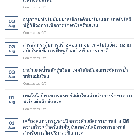
ควิช
ใหม่
เพิ่ม
ผู้
on
Comments Off
เทคโนโลยี
เพื่อ
ความ
ป่วย
การ
สมัย
ผิว
ปลอดภัย
บำบัด
ใหม่
อนุภาคนาโนไขมันขนาดเล็กระดับนาโนเมตร เทคโนโลยี
ที่
ของ
03
ด้วย
เพื่อ
ปฏิวัติวงการเพื่อการรักษาโรคร้ายแรง
กระจ่าง
ผู้
Aug
เซลล์
การ
ใส
ป่วย
on
Comments Off
ต้น
ปรับ
และ
อนุภาค
กำเนิด
รูป
สุขภาพ
นาโน
สารฉีดกระตุ้นการสร้างคอลลาเจน เทคโนโลยีความงาม
ฟื้นฟู
ร่าง
ดี
03
ไข
เนื้อเยื่อ
สมัยใหม่เพื่อการฟื้นฟูผิวอย่างเป็นธรรมชาติ
และ
ขึ้น
Aug
มัน
ที่
ลด
on
Comments Off
ขนาด
เสีย
ไข
สาร
เล็ก
หาย
มัน
ฉีด
ยาช่วยลดน้ำหนักรุ่นใหม่ เทคโนโลยีของการจัดการน้ำ
ระดับ
ให้
โดย
03
กระตุ้น
นาโน
หนักสมัยใหม่
กลับ
ไม่
Aug
การ
เมตร
มา
ต้อง
on
Comments Off
สร้าง
เทคโนโลยี
ทำงาน
ผ่าตัด
ยา
คอ
ปฏิวัติ
ได้
ช่วย
เทคโนโลยีทางการแพทย์สมัยใหม่สำหรับการรักษาภาวะ
ล
วงการ
01
ตาม
ลด
ลา
หัวใจเต้นผิดจังหวะ
เพื่อ
ปกติ
Aug
น้ำ
เจน
การ
อีก
on
Comments Off
หนัก
เทคโนโลยี
รักษา
ครั้ง
เทคโนโลยี
รุ่น
ความ
โรค
ด้วย
ทางการ
เครื่องสแกนกระเพาะปัสสาวะด้วยอัลตราซาวนด์ 3 มิติ
ใหม่
งาม
01
ร้าย
เทคโนโลยี
แพทย์
เทคโนโลยี
ความก้าวหน้าครั้งสำคัญในเทคโนโลยีทางการแพทย์
สมัย
แรง
Aug
ทางการ
สมัย
ของ
สำหรับการวัดปริมาตรปัสสาวะ
ใหม่
แพทย์
ใหม่
การ
เพื่อ
สมัย