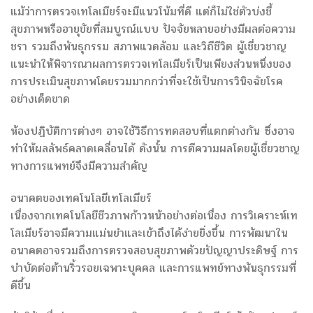
แม้ว่าการตรวจเทโลเมียร์จะมีแนวโน้มที่ดี แต่ก็ไม่ใช่ตัวบ่งชี้
สุขภาพหรืออายุขัยที่สมบูรณ์แบบ ปัจจัยหลายอย่างมีผลต่อความ
ชรา รวมถึงพันธุกรรม สภาพแวดล้อม และวิถีชีวิต ผู้เชี่ยวชาญ
แนะนำให้พิจารณาผลการตรวจเทโลเมียร์เป็นเพียงส่วนหนึ่งของ
การประเมินสุขภาพโดยรวมมากกว่าที่จะใช้เป็นการวินิจฉัยโรค
อย่างเด็ดขาด
ห้องปฏิบัติการต่างๆ อาจใช้วิธีการทดสอบที่แตกต่างกัน ซึ่งอาจ
ทำให้ผลลัพธ์คลาดเคลื่อนได้ ดังนั้น การตีความผลโดยผู้เชี่ยวชาญ
ทางการแพทย์จึงมีความสำคัญ
อนาคตของเทคโนโลยีเทโลเมียร์
เนื่องจากเทคโนโลยีชีวภาพก้าวหน้าอย่างต่อเนื่อง การวิเคราะห์เท
โลเมียร์อาจมีความแม่นยำและเข้าถึงได้ง่ายยิ่งขึ้น การพัฒนาใน
อนาคตอาจรวมถึงการตรวจสอบสุขภาพด้วยปัญญาประดิษฐ์ การ
บำบัดต่อต้านริ้วรอยเฉพาะบุคคล และการแพทย์ทางพันธุกรรมที่
ดีขึ้น