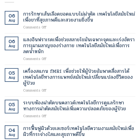
การรักษาเส้นเลือดขอดแบบไม่ผ่าตัด เทคโนโลยีสมัยใหม่
06
เพื่อขาที่สุขภาพดีและสวยงามยิ่งขึ้น
Aug
on
Comments Off
การ
รักษา
แสงอินฟราเรดเพื่อช่วยสลายไขมันเฉพาะจุดและเร่งอัตรา
06
เส้นเลือด
การเผาผลาญของร่างกาย เทคโนโลยีสมัยใหม่เพื่อการ
Aug
ขอด
ลดน้ำหนัก
แบบ
on
Comments Off
ไม่
แสง
ผ่าตัด
อินฟราเรด
เทคโนโลยี
เครื่องสแกน fMRI เพื่อช่วยให้ผู้ป่วยอัมพาตสื่อสารได้
05
เพื่อ
สมัย
เทคโนโลยีทางการแพทย์สมัยใหม่เปลี่ยนแปลงชีวิตของ
Aug
ช่วย
ใหม่
ผู้ป่วย
สลาย
เพื่อ
on
Comments Off
ไข
ขา
เครื่อง
มัน
ที่
สแกน
เฉพาะ
ระบบห้องผ่าตัดบนคลาวด์เทคโนโลยีการดูแลรักษา
สุขภาพ
05
fMRI
จุด
ดี
ทางการผ่าตัดสมัยใหม่เพิ่มความปลอดภัยของผู้ป่วย
Aug
เพื่อ
และ
และ
on
Comments Off
ช่วย
เร่ง
สวยงาม
ระบบ
ให้
อัตรา
ยิ่ง
ห้อง
การฟื้นฟูผิวด้วยเลเซอร์เทคโนโลยีความงามสมัยใหม่เพื่อ
ผู้
การ
ขึ้น
04
ผ่าตัด
ป่วย
ผิวที่กระจ่างใสและสุขภาพดีขึ้น
เผา
Aug
บน
อัมพาต
ผลาญ