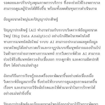
รอคอยและปรับปรุงคุณภาพการบริการ ซึ่งจะช่วยให้โรงพยาบาล
สามารถดูแลผู้ป่วยได้ดียิ่งขึ้น พร้อมทั้งลดต้นทุนการดำเนินงาน
ข้อมูลขนาดใหญ่และปัญญาประดิษฐ์
ปัญญาประดิษฐ์ (AI) ทำงานร่วมกับระบบวิเคราะห์ข้อมูลขนาด
ใหญ่ (Big Data Analytics) อย่างใกล้ชิดในเทคโนโลยี
ทางการแพทย์สมัยใหม่ ระบบ AI สามารถประมวลผลชุดข้อมูล
ขนาดใหญ่ได้อย่างรวดเร็วและระบุรูปแบบที่มนุษย์อาจมองข้ามไป
ในด้านการถ่ายภาพทางการแพทย์ การวิเคราะห์ด้วย AI สามารถ
ช่วยให้รังสีแพทย์ตรวจจับเนื้องอก กระดูกหัก และความผิดปกติ
อื่นๆ ได้อย่างแม่นยำสูง
อัลกอริธึมการเรียนรู้ของเครื่องจะพัฒนาขึ้นอย่างต่อเนื่องเมื่อ
วิเคราะห์ข้อมูลมากขึ้น ซึ่งช่วยให้ระบบการดูแลสุขภาพฉลาดขึ้น
เรื่อยๆ และสามารถวินิจฉัยโรคและให้คำแนะนำในการรักษาได้
อย่างแม่นยำยิ่งขึ้น
ปัญญาประดิษฐ์และข้อมูลขนาดใหญ่ยังถูกนำมาใช้ในการพัฒนา