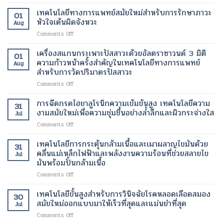
ยา
คอ
ปฏิวัติ
ได้
ช่วย
เทคโนโลยีทางการแพทย์สมัยใหม่สำหรับการรักษาภาวะ
ล
วงการ
01
ตาม
ลด
ลา
หัวใจเต้นผิดจังหวะ
เพื่อ
ปกติ
Aug
น้ำ
เจน
การ
อีก
on
Comments Off
หนัก
เทคโนโลยี
รักษา
ครั้ง
เทคโนโลยี
รุ่น
ความ
โรค
ด้วย
ทางการ
เครื่องสแกนกระเพาะปัสสาวะด้วยอัลตราซาวนด์ 3 มิติ
ใหม่
งาม
01
ร้าย
เทคโนโลยี
แพทย์
เทคโนโลยี
ความก้าวหน้าครั้งสำคัญในเทคโนโลยีทางการแพทย์
สมัย
แรง
Aug
ทางการ
สมัย
ของ
สำหรับการวัดปริมาตรปัสสาวะ
ใหม่
แพทย์
ใหม่
การ
เพื่อ
สมัย
on
Comments Off
สำหรับ
จัดการ
การ
ใหม่
เครื่อง
การ
น้ำ
ฟื้นฟู
สแกน
รักษา
การฉีดกรดไฮยาลูโรนิกความเข้มข้นสูง เทคโนโลยีความ
หนัก
ผิว
31
กระเพาะ
ภาวะ
งามสมัยใหม่เพื่อความชุ่มชื้นอย่างล้ำลึกและผิวกระจ่างใส
สมัย
อย่าง
Jul
ปัสสาวะ
หัวใจ
ใหม่
เป็น
on
Comments Off
ด้วย
เต้น
ธรรมชาติ
การ
อัลตรา
ผิด
ฉีด
เทคโนโลยีการกระตุ้นกล้ามเนื้อและเผาผลาญไขมันด้วย
ซา
จังหวะ
31
กรด
วนด์
คลื่นแม่เหล็กไฟฟ้าและพลังงานความร้อนที่ช่วยสลายไข
Jul
ไฮ
3
มันพร้อมปั้นกล้ามเนื้อ
ยา
มิติ
on
Comments Off
ลู
ความ
เทคโนโลยี
โร
ก้าวหน้า
การก
นิก
เทคโนโลยีขั้นสูงสำหรับการวินิจฉัยโรคหลอดเลือดสมอง
ครั้ง
30
ระ
ความ
สมัยใหม่ออกแบบมาให้เร็วที่สุดและแม่นยำที่สุด
สำคัญ
Jul
ตุ้
เข้ม
ใน
on
Comments Off
นก
ข้น
เทคโนโลยี