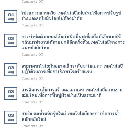
on
Comments Off
คลา
สื่อสาร
ของ
การ
วด์
ได้
ร่างกาย
ฟื้นฟู
โปรแกรมแวนควิช เทคโนโลยีสมัยใหม่เพื่อการปรับรูป
เทคโนโลยี
เทคโนโลยี
เทคโนโลยี
04
ผิว
การ
ร่างและลดไขมันโดยไม่ต้องผ่าตัด
ทางการ
สมัย
Aug
ด้วย
ดูแล
แพทย์
ใหม่
on
Comments Off
เลเซอร์
รักษา
สมัย
เพื่อ
โปร
เทคโนโลยี
ทางการ
ใหม่
การ
แก
การบำบัดด้วยเซลล์ต้นกำเนิดฟื้นฟูเนื้อเยื่อที่เสียหายให้
ความ
ผ่าตัด
03
เปลี่ยนแปลง
ลด
รม
งาม
กลับมาทำงานได้ตามปกติอีกครั้งด้วยเทคโนโลยีทางการ
สมัย
ชีวิต
Aug
น้ำ
แวน
สมัย
แพทย์สมัยใหม่
ใหม่
ของ
หนัก
ควิช
ใหม่
เพิ่ม
ผู้
on
Comments Off
เทคโนโลยี
เพื่อ
ความ
ป่วย
การ
สมัย
ผิว
ปลอดภัย
บำบัด
ใหม่
อนุภาคนาโนไขมันขนาดเล็กระดับนาโนเมตร เทคโนโลยี
ที่
ของ
03
ด้วย
เพื่อ
ปฏิวัติวงการเพื่อการรักษาโรคร้ายแรง
กระจ่าง
ผู้
Aug
เซลล์
การ
ใส
ป่วย
on
Comments Off
ต้น
ปรับ
และ
อนุภาค
กำเนิด
รูป
สุขภาพ
นาโน
สารฉีดกระตุ้นการสร้างคอลลาเจน เทคโนโลยีความงาม
ฟื้นฟู
ร่าง
ดี
03
ไข
เนื้อเยื่อ
สมัยใหม่เพื่อการฟื้นฟูผิวอย่างเป็นธรรมชาติ
และ
ขึ้น
Aug
มัน
ที่
ลด
on
Comments Off
ขนาด
เสีย
ไข
สาร
เล็ก
หาย
มัน
ฉีด
ยาช่วยลดน้ำหนักรุ่นใหม่ เทคโนโลยีของการจัดการน้ำ
ระดับ
ให้
โดย
03
กระตุ้น
นาโน
หนักสมัยใหม่
กลับ
ไม่
Aug
การ
เมตร
มา
ต้อง
on
Comments Off
สร้าง
เทคโนโลยี
ทำงาน
ผ่าตัด