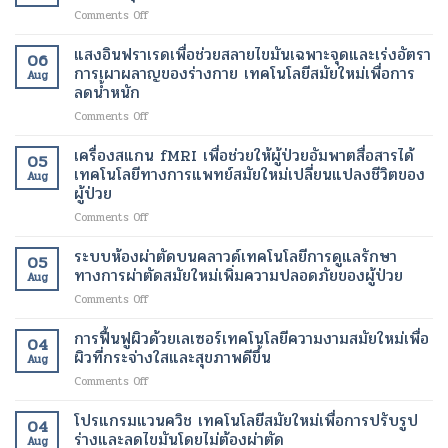
on
Comments Off
การ
รักษา
แสงอินฟราเรดเพื่อช่วยสลายไขมันเฉพาะจุดและเร่งอัตรา
06
เส้นเลือด
การเผาผลาญของร่างกาย เทคโนโลยีสมัยใหม่เพื่อการ
Aug
ขอด
ลดน้ำหนัก
แบบ
on
Comments Off
ไม่
แสง
ผ่าตัด
อินฟราเรด
เทคโนโลยี
เครื่องสแกน fMRI เพื่อช่วยให้ผู้ป่วยอัมพาตสื่อสารได้
05
เพื่อ
สมัย
เทคโนโลยีทางการแพทย์สมัยใหม่เปลี่ยนแปลงชีวิตของ
Aug
ช่วย
ใหม่
ผู้ป่วย
สลาย
เพื่อ
on
Comments Off
ไข
ขา
เครื่อง
มัน
ที่
สแกน
เฉพาะ
ระบบห้องผ่าตัดบนคลาวด์เทคโนโลยีการดูแลรักษา
สุขภาพ
05
fMRI
จุด
ดี
ทางการผ่าตัดสมัยใหม่เพิ่มความปลอดภัยของผู้ป่วย
Aug
เพื่อ
และ
และ
on
Comments Off
ช่วย
เร่ง
สวยงาม
ระบบ
ให้
อัตรา
ยิ่ง
ห้อง
การฟื้นฟูผิวด้วยเลเซอร์เทคโนโลยีความงามสมัยใหม่เพื่อ
ผู้
การ
ขึ้น
04
ผ่าตัด
ป่วย
ผิวที่กระจ่างใสและสุขภาพดีขึ้น
เผา
Aug
บน
อัมพาต
ผลาญ
on
Comments Off
คลา
สื่อสาร
ของ
การ
วด์
ได้
ร่างกาย
ฟื้นฟู
โปรแกรมแวนควิช เทคโนโลยีสมัยใหม่เพื่อการปรับรูป
เทคโนโลยี
เทคโนโลยี
เทคโนโลยี
04
ผิว
การ
ร่างและลดไขมันโดยไม่ต้องผ่าตัด
ทางการ
สมัย
Aug