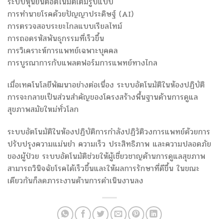
ระบบหุ่นยนต์อัตโนมัติเต็มรูปแบบ
การทำนายโรคด้วยปัญญาประดิษฐ์ (AI)
การตรวจสอบระยะไกลแบบเรียลไทม์
การถอดรหัสพันธุกรรมที่เร็วขึ้น
การวิเคราะห์การแพทย์เฉพาะบุคคล
การบูรณาการกับแพลตฟอร์มการแพทย์ทางไกล
เมื่อเทคโนโลยีพัฒนาอย่างต่อเนื่อง ระบบอัตโนมัติในห้องปฏิบัติ
การจะกลายเป็นส่วนสำคัญของโครงสร้างพื้นฐานด้านการดูแล
สุขภาพสมัยใหม่ทั่วโลก
ระบบอัตโนมัติในห้องปฏิบัติการกำลังปฏิวัติวงการแพทย์ด้วยการ
ปรับปรุงความแม่นยำ ความเร็ว ประสิทธิภาพ และความปลอดภัย
ของผู้ป่วย ระบบอัตโนมัติช่วยให้ผู้เชี่ยวชาญด้านการดูแลสุขภาพ
สามารถวินิจฉัยโรคได้เร็วขึ้นและให้ผลการรักษาที่ดีขึ้น ในขณะ
เดียวกันก็ลดภาระงานด้านการดำเนินงานลง