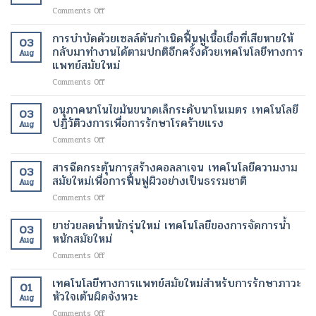
ด้วย
ดูแล
แพทย์
ใหม่
on
Comments Off
เลเซอร์
รักษา
สมัย
เพื่อ
โปร
เทคโนโลยี
ทางการ
ใหม่
การ
แก
การบำบัดด้วยเซลล์ต้นกำเนิดฟื้นฟูเนื้อเยื่อที่เสียหายให้
ความ
ผ่าตัด
03
เปลี่ยนแปลง
ลด
รม
งาม
กลับมาทำงานได้ตามปกติอีกครั้งด้วยเทคโนโลยีทางการ
สมัย
ชีวิต
Aug
น้ำ
แวน
สมัย
แพทย์สมัยใหม่
ใหม่
ของ
หนัก
ควิช
ใหม่
เพิ่ม
ผู้
on
Comments Off
เทคโนโลยี
เพื่อ
ความ
ป่วย
การ
สมัย
ผิว
ปลอดภัย
บำบัด
ใหม่
อนุภาคนาโนไขมันขนาดเล็กระดับนาโนเมตร เทคโนโลยี
ที่
ของ
03
ด้วย
เพื่อ
ปฏิวัติวงการเพื่อการรักษาโรคร้ายแรง
กระจ่าง
ผู้
Aug
เซลล์
การ
ใส
ป่วย
on
Comments Off
ต้น
ปรับ
และ
อนุภาค
กำเนิด
รูป
สุขภาพ
นาโน
สารฉีดกระตุ้นการสร้างคอลลาเจน เทคโนโลยีความงาม
ฟื้นฟู
ร่าง
ดี
03
ไข
เนื้อเยื่อ
สมัยใหม่เพื่อการฟื้นฟูผิวอย่างเป็นธรรมชาติ
และ
ขึ้น
Aug
มัน
ที่
ลด
on
Comments Off
ขนาด
เสีย
ไข
สาร
เล็ก
หาย
มัน
ฉีด
ยาช่วยลดน้ำหนักรุ่นใหม่ เทคโนโลยีของการจัดการน้ำ
ระดับ
ให้
โดย
03
กระตุ้น
นาโน
หนักสมัยใหม่
กลับ
ไม่
Aug
การ
เมตร
มา
ต้อง
on
Comments Off
สร้าง
เทคโนโลยี
ทำงาน
ผ่าตัด
ยา
คอ
ปฏิวัติ
ได้
ช่วย
เทคโนโลยีทางการแพทย์สมัยใหม่สำหรับการรักษาภาวะ
ล
วงการ
01
ตาม
ลด
ลา
หัวใจเต้นผิดจังหวะ
เพื่อ
ปกติ
Aug
น้ำ
เจน
การ
อีก
on
Comments Off
หนัก