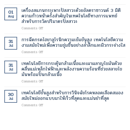
เทคโนโลยี
รักษา
ครั้ง
เทคโนโลยี
รุ่น
ความ
โรค
ด้วย
ทางการ
เครื่องสแกนกระเพาะปัสสาวะด้วยอัลตราซาวนด์ 3 มิติ
ใหม่
งาม
01
ร้าย
เทคโนโลยี
แพทย์
เทคโนโลยี
ความก้าวหน้าครั้งสำคัญในเทคโนโลยีทางการแพทย์
สมัย
แรง
Aug
ทางการ
สมัย
ของ
สำหรับการวัดปริมาตรปัสสาวะ
ใหม่
แพทย์
ใหม่
การ
เพื่อ
สมัย
on
Comments Off
สำหรับ
จัดการ
การ
ใหม่
เครื่อง
การ
น้ำ
ฟื้นฟู
สแกน
รักษา
การฉีดกรดไฮยาลูโรนิกความเข้มข้นสูง เทคโนโลยีความ
หนัก
ผิว
31
กระเพาะ
ภาวะ
งามสมัยใหม่เพื่อความชุ่มชื้นอย่างล้ำลึกและผิวกระจ่างใส
สมัย
อย่าง
Jul
ปัสสาวะ
หัวใจ
ใหม่
เป็น
on
Comments Off
ด้วย
เต้น
ธรรมชาติ
การ
อัลตรา
ผิด
ฉีด
เทคโนโลยีการกระตุ้นกล้ามเนื้อและเผาผลาญไขมันด้วย
ซา
จังหวะ
31
กรด
วนด์
คลื่นแม่เหล็กไฟฟ้าและพลังงานความร้อนที่ช่วยสลายไข
Jul
ไฮ
3
มันพร้อมปั้นกล้ามเนื้อ
ยา
มิติ
on
Comments Off
ลู
ความ
เทคโนโลยี
โร
ก้าวหน้า
การก
นิก
เทคโนโลยีขั้นสูงสำหรับการวินิจฉัยโรคหลอดเลือดสมอง
ครั้ง
30
ระ
ความ
สมัยใหม่ออกแบบมาให้เร็วที่สุดและแม่นยำที่สุด
สำคัญ
Jul
ตุ้
เข้ม
ใน
on
Comments Off
นก
ข้น
เทคโนโลยี
เทคโนโลยี
ล้า
สูง
ทางการ
ขั้น
ม
เทคโนโลยี
แพทย์
สูง
เนื้อ
ความ
สำหรับ
สำหรับ
และ
งาม
การ
การ