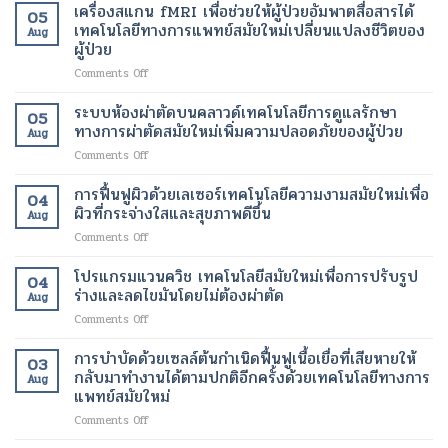
เครื่องสแกน fMRI เพื่อช่วยให้ผู้ป่วยอัมพาตสื่อสารได้
05
เทคโนโลยีทางการแพทย์สมัยใหม่เปลี่ยนแปลงชีวิตของ
Aug
ผู้ป่วย
on
Comments Off
เครื่อง
สแกน
ระบบห้องผ่าตัดบนคลาวด์เทคโนโลยีการดูแลรักษา
05
fMRI
ทางการผ่าตัดสมัยใหม่เพิ่มความปลอดภัยของผู้ป่วย
Aug
เพื่อ
on
Comments Off
ช่วย
ระบบ
ให้
ห้อง
การฟื้นฟูผิวด้วยเลเซอร์เทคโนโลยีความงามสมัยใหม่เพื่อ
ผู้
04
ผ่าตัด
ป่วย
ผิวที่กระจ่างใสและสุขภาพดีขึ้น
Aug
บน
อัมพาต
on
Comments Off
คลา
สื่อสาร
การ
วด์
ได้
ฟื้นฟู
โปรแกรมแวนควิช เทคโนโลยีสมัยใหม่เพื่อการปรับรูป
เทคโนโลยี
เทคโนโลยี
04
ผิว
การ
ร่างและลดไขมันโดยไม่ต้องผ่าตัด
ทางการ
Aug
ด้วย
ดูแล
แพทย์
on
Comments Off
เลเซอร์
รักษา
สมัย
โปร
เทคโนโลยี
ทางการ
ใหม่
แก
การบำบัดด้วยเซลล์ต้นกำเนิดฟื้นฟูเนื้อเยื่อที่เสียหายให้
ความ
ผ่าตัด
03
เปลี่ยนแปลง
รม
งาม
กลับมาทำงานได้ตามปกติอีกครั้งด้วยเทคโนโลยีทางการ
สมัย
ชีวิต
Aug
แวน
สมัย
แพทย์สมัยใหม่
ใหม่
ของ
ควิช
ใหม่
เพิ่ม
ผู้
on
Comments Off
เทคโนโลยี
เพื่อ
ความ
ป่วย
การ
สมัย
ผิว
ปลอดภัย