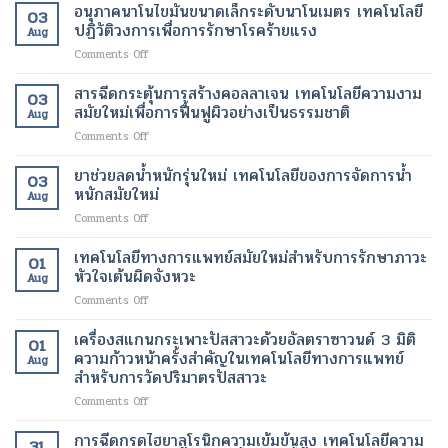
บำบัด
ใหม่
อนุภาคนาโนไขมันขนาดเล็กระดับนาโนเมตร เทคโนโลยี
ที่
ของ
03
ด้วย
เพื่อ
ปฏิวัติวงการเพื่อการรักษาโรคร้ายแรง
กระจ่าง
ผู้
Aug
เซลล์
การ
ใส
ป่วย
on
Comments Off
ต้น
ปรับ
และ
อนุภาค
กำเนิด
รูป
สุขภาพ
นาโน
สารฉีดกระตุ้นการสร้างคอลลาเจน เทคโนโลยีความงาม
ฟื้นฟู
ร่าง
ดี
03
ไข
เนื้อเยื่อ
สมัยใหม่เพื่อการฟื้นฟูผิวอย่างเป็นธรรมชาติ
และ
ขึ้น
Aug
มัน
ที่
ลด
on
Comments Off
ขนาด
เสีย
ไข
สาร
เล็ก
หาย
มัน
ฉีด
ยาช่วยลดน้ำหนักรุ่นใหม่ เทคโนโลยีของการจัดการน้ำ
ระดับ
ให้
โดย
03
กระตุ้น
นาโน
หนักสมัยใหม่
กลับ
ไม่
Aug
การ
เมตร
มา
ต้อง
on
Comments Off
สร้าง
เทคโนโลยี
ทำงาน
ผ่าตัด
ยา
คอ
ปฏิวัติ
ได้
ช่วย
เทคโนโลยีทางการแพทย์สมัยใหม่สำหรับการรักษาภาวะ
ล
วงการ
01
ตาม
ลด
ลา
หัวใจเต้นผิดจังหวะ
เพื่อ
ปกติ
Aug
น้ำ
เจน
การ
อีก
on
Comments Off
หนัก
เทคโนโลยี
รักษา
ครั้ง
เทคโนโลยี
รุ่น
ความ
โรค
ด้วย
ทางการ
เครื่องสแกนกระเพาะปัสสาวะด้วยอัลตราซาวนด์ 3 มิติ
ใหม่
งาม
01
ร้าย
เทคโนโลยี
แพทย์
เทคโนโลยี
ความก้าวหน้าครั้งสำคัญในเทคโนโลยีทางการแพทย์
สมัย
แรง
Aug
ทางการ
สมัย
ของ
สำหรับการวัดปริมาตรปัสสาวะ
ใหม่
แพทย์
ใหม่
การ
เพื่อ
สมัย
on
Comments Off
สำหรับ
จัดการ
การ
ใหม่
เครื่อง
การ
น้ำ
ฟื้นฟู
สแกน
รักษา
การฉีดกรดไฮยาลูโรนิกความเข้มข้นสูง เทคโนโลยีความ
หนัก
ผิว
31