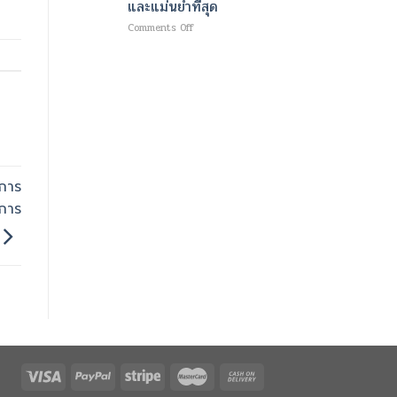
และแม่นยำที่สุด
ใหม่
ม
เพื่อ
เนื้อ
on
Comments Off
ความ
และ
เทคโนโลยี
ชุ่ม
เผา
ขั้น
ชื้น
ผลาญ
สูง
อย่าง
ไข
สำหรับ
ล้ำ
มัน
การ
ลึก
ด้วย
วินิจฉัย
และ
คลื่นแม่เหล็กไฟฟ้า
โรค
ผิว
และ
หลอด
กระจ่าง
พลังงาน
เลือด
ใส
ความ
สมอง
ิการ
ร้อน
สมัย
ที่
การ
ใหม่
ช่วย
ออกแบบ
สลาย
มา
ไข
ให้
มัน
เร็ว
พร้อม
ที่สุด
ปั้น
และ
กล้าม
แม่นยำ
เนื้อ
ที่สุด