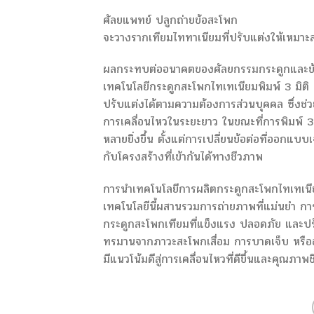
ศัลยแพทย์ ปลูกถ่ายข้อสะโพก
จะวางรากเทียมไททาเนียมที่ปรับแต่งให้เหมาะส
ผลกระทบต่ออนาคตของศัลยกรรมกระดูกและข
เทคโนโลยีกระดูกสะโพกไทเทเนียมพิมพ์ 3 มิติ ถ
ปรับแต่งได้ตามความต้องการส่วนบุคคล ซึ่งช
การเคลื่อนไหวในระยะยาว ในขณะที่การพิมพ์ 3 ม
หลายยิ่งขึ้น ตั้งแต่การเปลี่ยนข้อต่อที่ออกแบบ
กับโครงสร้างที่เข้ากันได้ทางชีวภาพ
การนำเทคโนโลยีการผลิตกระดูกสะโพกไทเทเนีย
เทคโนโลยีนี้ผสานรวมการถ่ายภาพที่แม่นยำ การ
กระดูกสะโพกเทียมที่แข็งแรง ปลอดภัย และปรับให้
ทรมานจากภาวะสะโพกเสื่อม การบาดเจ็บ หรืออาก
มีแนวโน้มดีสู่การเคลื่อนไหวที่ดีขึ้นและคุณภาพชีวิ