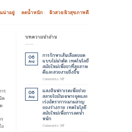
นน่าอยู่
ลดน้ำหนัก
ผิวสวย ผิวสุขภาพดี
บทความน่าอ่าน
การรักษาเส้นเลือดขอด
06
แบบไม่ผ่าตัด เทคโนโลยี
Aug
สมัยใหม่เพื่อขาที่สุขภาพ
ดีและสวยงามยิ่งขึ้น
on
Comments Off
การ
รักษา
แสงอินฟราเรดเพื่อช่วย
งการ
06
เส้นเลือด
สลายไขมันเฉพาะจุดและ
Aug
นิค
ขอด
เร่งอัตราการเผาผลาญ
แบบ
ิต
ของร่างกาย เทคโนโลยี
ไม่
สมัยใหม่เพื่อการลดน้ำ
ผ่าตัด
หนัก
าร
เทคโนโลยี
สมัย
ือ
on
Comments Off
ใหม่
แสง