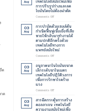
เทคโนโลยีสมัยใหม่เพื่อ
Aug
ของ
ทางการ
ด้วย
การปรับรูปร่างและลด
ผู้
ผ่าตัด
เลเซอร์
ไขมันโดยไม่ต้องผ่าตัด
ป่วย
สมัย
เทคโนโลยี
ใหม่
ความ
on
Comments Off
เพิ่ม
งาม
โปร
ง
ความ
สมัย
แก
การบำบัดด้วยเซลล์ต้น
03
ปลอดภัย
ใหม่
รม
กำเนิดฟื้นฟูเนื้อเยื่อที่เสีย
Aug
ของ
เพื่อ
แวน
หายให้กลับมาทำงานได้
ผู้
ผิว
ควิช
ตามปกติอีกครั้งด้วย
ป่วย
ที่
เทคโนโลยี
เทคโนโลยีทางการ
ี
กระจ่าง
สมัย
แพทย์สมัยใหม่
ใส
ใหม่
และ
เพื่อ
on
Comments Off
สุขภาพ
การ
การ
ดี
ปรับ
บำบัด
อนุภาคนาโนไขมันขนาด
03
ขึ้น
รูป
ด้วย
ยืด
เล็กระดับนาโนเมตร
Aug
ร่าง
เซลล์
เทคโนโลยีปฏิวัติวงการ
และ
ต้น
เพื่อการรักษาโรคร้าย
ลด
กำเนิด
แรง
ไข
ฟื้นฟู
มัน
เนื้อเยื่อ
on
Comments Off
โดย
ลาด
ที่
อนุภาค
ไม่
เสีย
นาโน
สารฉีดกระตุ้นการสร้าง
03
ต้อง
หาย
ไข
คอลลาเจน เทคโนโลยี
ผ่าตัด
Aug
ให้
มัน
ความงามสมัยใหม่เพื่อ
กลับ