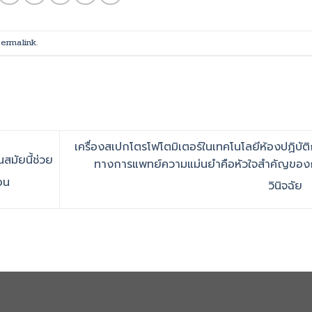
ermalink
.
เครื่องสเปกโตรโฟโตมิเตอร์ในเทคโนโลยีห้องปฏิบัต
สมัยนี้ช่วย
ทางการแพทย์ความแม่นยำคือหัวใจสำคัญของ
อน
วินิจฉัย