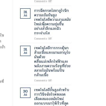
on
Comments Off
เต้น
เครื่อง
ผิด
สแกน
การฉีดกรดไฮยาลูโรนิก
31
จังหวะ
กระเพาะ
ความเข้มข้นสูง
Jul
ปัสสาวะ
เทคโนโลยีความงามสมัย
ด้วย
ใหม่เพื่อความชุ่มชื้น
อัลตรา
อย่างล้ำลึกและผิว
ซา
กระจ่างใส
วนด์
ถใน
3
on
Comments Off
ก
มิติ
การ
ความ
เข้า
ฉีด
เทคโนโลยีการกระตุ้นก
31
ก้าวหน้า
กรด
ล้ามเนื้อและเผาผลาญไข
Jul
ครั้ง
ไฮ
มันด้วย
สำคัญ
ยา
คลื่นแม่เหล็กไฟฟ้าและ
ใน
ลู
พลังงานความร้อนที่ช่วย
เทคโนโลยี
โร
สลายไขมันพร้อมปั้น
ทางการ
นิก
แพทย์
กล้ามเนื้อ
ความ
สำหรับ
เข้ม
on
Comments Off
ที่
การ
ข้น
เทคโนโลยี
วัด
สูง
การก
เทคโนโลยีขั้นสูงสำหรับ
ปริมาตร
30
เทคโนโลยี
ระ
การวินิจฉัยโรคหลอด
ปัสสาวะ
Jul
ความ
ตุ้
เลือดสมองสมัยใหม่
งาม
นก
ออกแบบมาให้เร็วที่สุด
สมัย
ล้า