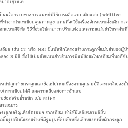
ิดมาตรฐานได้
ิเป็นนวัตกรรมทางการแพทย์ที่ใช้การผลิตแบบเติมแต่ง (additive
ที่ทำจากไทเทเนียมคุณภาพสูง แทนที่จะใช้เครื่องจักรแบบดั้งเดิม กระ
กแบบดิจิทัล วิธีนี้ช่วยให้สามารถปรับแต่งและความแม่นยำในระดับที่
อียด เช่น CT หรือ MRI ซึ่งบันทึกโครงสร้างกระดูกที่แม่นยำของผู้ป่
ง 3 มิติ ซึ่งใช้เป็นต้นแบบสำหรับการพิมพ์ข้อสะโพกเทียมที่พอดีกั
รณ์ปลูกถ่ายกระดูกและข้อสมัยใหม่เนื่องจากคุณสมบัติเฉพาะตัวของมั
ับไททาเนียมได้ดี ลดความเสี่ยงต่อการอักเสบ
บข้อต่อรับน้ำหนัก เช่น สะโพก
นระยะยาว
ื่อกระดูกเจริญเติบโตรอบๆ รากเทียม ทำให้มีเสถียรภาพดีขึ้น
ขึ้นรูปเป็นโครงสร้างที่มีรูพรุนที่ซับซ้อนซึ่งเลียนแบบพื้นผิวกระดูก