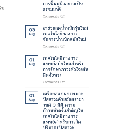
ขนาด
การฟื้นฟูผิวอย่างเป็น
มา
เล็ก
รับ
ธรรมชาติ
ทำงาน
ระดับ
ได้
นาโน
on
Comments Off
ตาม
เมตร
สาร
ปกติ
เทคโนโลยี
ฉีด
ยาช่วยลดน้ำหนักรุ่นใหม่
03
อีก
ปฏิวัติ
กระตุ้น
เทคโนโลยีของการ
Aug
ครั้ง
วงการ
การ
จัดการน้ำหนักสมัยใหม่
ด้วย
เพื่อ
สร้าง
เทคโนโลยี
การ
on
Comments Off
คอ
ทางการ
รักษา
ยา
ล
แพทย์
โรค
ช่วย
ลา
เทคโนโลยีทางการ
01
สมัย
ร้าย
ลด
เจน
แพทย์สมัยใหม่สำหรับ
Aug
ใหม่
แรง
น้ำ
เทคโนโลยี
การรักษาภาวะหัวใจเต้น
หนัก
ความ
ผิดจังหวะ
รุ่น
งาม
ใหม่
สมัย
on
Comments Off
เทคโนโลยี
ใหม่
เทคโนโลยี
ของ
เพื่อ
ทางการ
เครื่องสแกนกระเพาะ
01
การ
การ
แพทย์
ปัสสาวะด้วยอัลตราซา
Aug
จัดการ
ฟื้นฟู
สมัย
วนด์ 3 มิติ ความ
น้ำ
ผิว
ใหม่
ก้าวหน้าครั้งสำคัญใน
หนัก
อย่าง
สำหรับ
เทคโนโลยีทางการ
สมัย
เป็น
การ
แพทย์สำหรับการวัด
ใหม่
ธรรมชาติ
รักษา
ปริมาตรปัสสาวะ
ภาวะ
หัวใจ