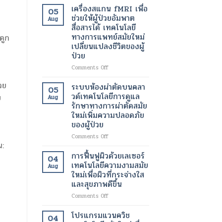
เพื่อ
อินฟราเรด
เครื่องสแกน fMRI เพื่อ
05
ขา
เพื่อ
ช่วยให้ผู้ป่วยอัมพาต
Aug
ที่
ช่วย
สื่อสารได้ เทคโนโลยี
สุขภาพ
สลาย
ทางการแพทย์สมัยใหม่
ดูก
ดี
ไข
เปลี่ยนแปลงชีวิตของผู้
และ
มัน
ป่วย
สวยงาม
เฉพาะ
ยิ่ง
จุด
on
Comments Off
ขึ้น
และ
เครื่อง
เร่ง
วย
สแกน
ระบบห้องผ่าตัดบนคลา
05
อัตรา
fMRI
วด์เทคโนโลยีการดูแล
บ
Aug
การ
เพื่อ
รักษาทางการผ่าตัดสมัย
เผา
ช่วย
ใหม่เพิ่มความปลอดภัย
ผลาญ
ให้
ของผู้ป่วย
ของ
ผู้
ร่างกาย
ป่วย
on
Comments Off
เทคโนโลยี
อัมพาต
น:
ระบบ
สมัย
สื่อสาร
ห้อง
การฟื้นฟูผิวด้วยเลเซอร์
04
ใหม่
ได้
ผ่าตัด
เทคโนโลยีความงามสมัย
เพื่อ
Aug
เทคโนโลยี
บน
ใหม่เพื่อผิวที่กระจ่างใส
การ
ทางการ
คลา
และสุขภาพดีขึ้น
ลด
แพทย์
วด์
น้ำ
สมัย
เทคโนโลยี
on
Comments Off
หนัก
ใหม่
การ
การ
เปลี่ยนแปลง
ดูแล
ฟื้นฟู
โปรแกรมแวนควิช
04
ชีวิต
รักษา
ผิว