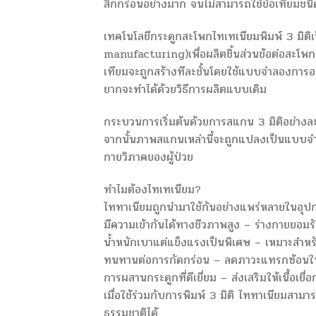
สึกกร่อนอย่างมาก จนไม่สามารถใช้ข้อเทียมชน
เทคโนโลยีกระดูกสะโพกไทเทเนียมพิมพ์ 3 มิต
manufacturing)เพื่อผลิตชิ้นส่วนข้อต่อสะโพก
เทียมจะถูกสร้างทีละชั้นโดยใช้แบบจำลองการออ
ยากจะทำได้ด้วยวิธีการผลิตแบบเดิม
กระบวนการเริ่มต้นด้วยการสแกน 3 มิติอย่างละเ
จากนั้นภาพสแกนเหล่านี้จะถูกแปลงเป็นแบบจำลอ
กายวิภาคของผู้ป่วย
ทำไมต้องไทเทเนียม?
ไททาเนียมถูกนำมาใช้กันอย่างแพร่หลายในอุปก
มีความเข้ากันได้ทางชีวภาพสูง – ร่างกายยอมร
น้ำหนักเบาแต่แข็งแรงเป็นพิเศษ – เหมาะสำหรั
ทนทานต่อการกัดกร่อน – ลดภาวะแทรกซ้อนใ
การผสานกระดูกที่ดีเยี่ยม – ส่งเสริมให้เนื้อเย
เมื่อใช้ร่วมกับการพิมพ์ 3 มิติ ไททาเนียมสามารถ
ธรรมชาติได้