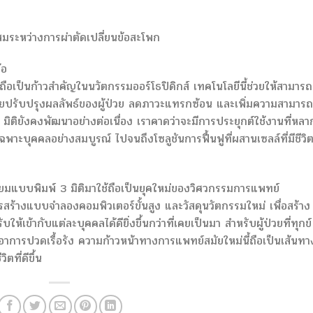
มระหว่างการผ่าตัดเปลี่ยนข้อสะโพก
้อ
ือเป็นก้าวสำคัญในนวัตกรรมออร์โธปิดิกส์ เทคโนโลยีนี้ช่วยให้สามารถ
่วยปรับปรุงผลลัพธ์ของผู้ป่วย ลดภาวะแทรกซ้อน และเพิ่มความสามาร
ิติยังคงพัฒนาอย่างต่อเนื่อง เราคาดว่าจะมีการประยุกต์ใช้งานที่หลา
เฉพาะบุคคลอย่างสมบูรณ์ ไปจนถึงโซลูชันการฟื้นฟูที่ผสานเซลล์ที่มีชีวิต
มแบบพิมพ์ 3 มิติมาใช้ถือเป็นยุคใหม่ของวิศวกรรมการแพทย์
สร้างแบบจำลองคอมพิวเตอร์ขั้นสูง และวัสดุนวัตกรรมใหม่ เพื่อสร้าง
เข้ากับแต่ละบุคคลได้ดียิ่งขึ้นกว่าที่เคยเป็นมา สำหรับผู้ป่วยที่ทุกข์
ารปวดเรื้อรัง ความก้าวหน้าทางการแพทย์สมัยใหม่นี้ถือเป็นเส้นทาง
ตที่ดีขึ้น