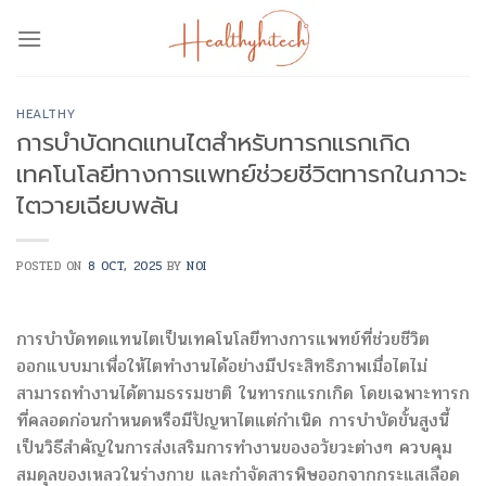
Skip
to
content
HEALTHY
การบำบัดทดแทนไตสำหรับทารกแรกเกิด
เทคโนโลยีทางการแพทย์ช่วยชีวิตทารกในภาวะ
ไตวายเฉียบพลัน
POSTED ON
8 OCT, 2025
BY
NOI
การบำบัดทดแทนไตเป็นเทคโนโลยีทางการแพทย์ที่ช่วยชีวิต
ออกแบบมาเพื่อให้ไตทำงานได้อย่างมีประสิทธิภาพเมื่อไตไม่
สามารถทำงานได้ตามธรรมชาติ ในทารกแรกเกิด โดยเฉพาะทารก
ที่คลอดก่อนกำหนดหรือมีปัญหาไตแต่กำเนิด การบำบัดขั้นสูงนี้
เป็นวิธีสำคัญในการส่งเสริมการทำงานของอวัยวะต่างๆ ควบคุม
สมดุลของเหลวในร่างกาย และกำจัดสารพิษออกจากกระแสเลือด