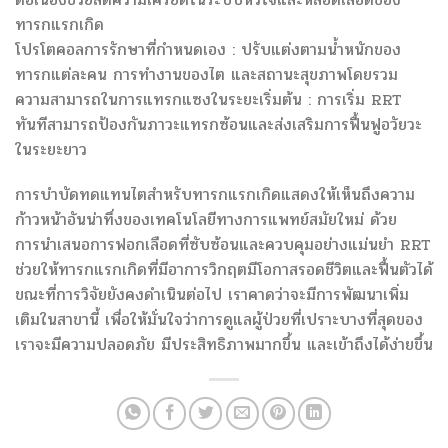
ทารกแรกเกิด
โปรโตคอลการรักษาที่กำหนดเอง : ปรับแต่งตามน้ำหนักของ
ทารกแต่ละคน การทำงานของไต และสถานะสุขภาพโดยรวม
ความสามารถในการแทรกแซงในระยะเริ่มต้น : การเริ่ม RRT
ทันทีสามารถป้องกันภาวะแทรกซ้อนและส่งเสริมการฟื้นฟูอวัยวะ
ในระยะยาว
การบำบัดทดแทนไตสำหรับทารกแรกเกิดแสดงให้เห็นถึงความ
ก้าวหน้าอันน่าทึ่งของเทคโนโลยีทางการแพทย์สมัยใหม่ ด้วย
การนำเสนอการฟอกเลือดที่ซับซ้อนและควบคุมอย่างแม่นยำ RRT
ช่วยให้ทารกแรกเกิดที่มีอาการวิกฤตมีโอกาสรอดชีวิตและฟื้นตัวได้
ขณะที่การวิจัยยังคงดำเนินต่อไป เราคาดว่าจะมีการพัฒนาเพิ่ม
เติมในสาขานี้ เพื่อให้มั่นใจว่าการดูแลผู้ป่วยที่เปราะบางที่สุดของ
เราจะมีความปลอดภัย มีประสิทธิภาพมากขึ้น และเข้าถึงได้ง่ายขึ้น