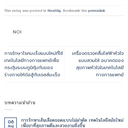
This entry was posted in
Healthy
. Bookmark the
permalink
.
NOI
การรักษาโรคมะเร็งแบบใหม่ที่ใช้
เครื่องตรวจคลื่นไฟฟ้าหัวใจ
เทคโนโลยีทางการแพทย์เพื่อ
แบบสวมใส่ อนาคตของ
กระตุ้นระบบภูมิคุ้มกันของ
สุขภาพหัวใจในเทคโนโลยี
ร่างกายให้ต่อสู้กับเซลล์มะเร็ง
ทางการแพทย์
บทความน่าอ่าน
การรักษาเส้นเลือดขอดแบบไม่ผ่าตัด เทคโนโลยีสมัยใหม่
06
เพื่อขาที่สุขภาพดีและสวยงามยิ่งขึ้น
Aug