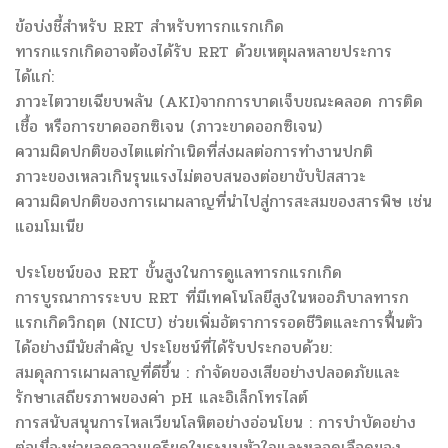
ข้อบ่งชี้สำหรับ RRT สำหรับทารกแรกเกิด
ทารกแรกเกิดอาจต้องได้รับ RRT ด้วยเหตุผลหลายประการ
ได้แก่:
ภาวะไตวายเฉียบพลัน (AKI)จากการบาดเจ็บขณะคลอด การติด
เชื้อ หรือการขาดออกซิเจน (ภาวะขาดออกซิเจน)
ความผิดปกติของไตแต่กำเนิดที่ส่งผลต่อการทำงานปกติ
ภาวะของเหลวเกินรุนแรงไม่ตอบสนองต่อยาขับปัสสาวะ
ความผิดปกติของการเผาผลาญที่นำไปสู่การสะสมของสารพิษ เช่น
แอมโมเนีย
ประโยชน์ของ RRT ขั้นสูงในการดูแลทารกแรกเกิด
การบูรณาการระบบ RRT ที่มีเทคโนโลยีสูงในหออภิบาลทารก
แรกเกิดวิกฤต (NICU) ช่วยเพิ่มอัตราการรอดชีวิตและการฟื้นตัว
ได้อย่างมีนัยสำคัญ ประโยชน์ที่ได้รับประกอบด้วย:
สมดุลการเผาผลาญที่ดีขึ้น : กำจัดของเสียอย่างปลอดภัยและ
รักษาเสถียรภาพของค่า pH และอิเล็กโทรไลต์
การสนับสนุนการไหลเวียนโลหิตอย่างอ่อนโยน : การบำบัดอย่าง
ต่อเนื่องช่วยลดความเครียดในระบบหัวใจและหลอดเลือดของ