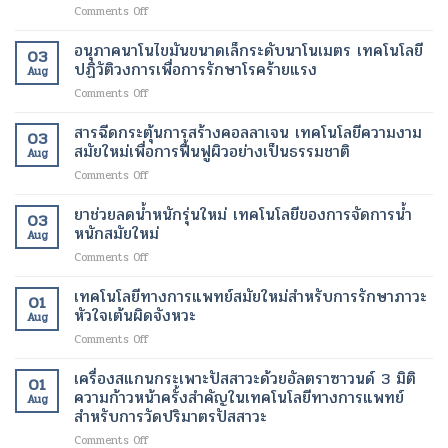
เพิ่ม
ผู้
on
Comments Off
เทคโนโลยี
เพื่อ
ความ
ป่วย
การ
สมัย
ผิว
ปลอดภัย
บำบัด
ใหม่
อนุภาคนาโนไขมันขนาดเล็กระดับนาโนเมตร เทคโนโลยี
ที่
ของ
03
ด้วย
เพื่อ
ปฏิวัติวงการเพื่อการรักษาโรคร้ายแรง
กระจ่าง
ผู้
Aug
เซลล์
การ
ใส
ป่วย
on
Comments Off
ต้น
ปรับ
และ
อนุภาค
กำเนิด
รูป
สุขภาพ
นาโน
สารฉีดกระตุ้นการสร้างคอลลาเจน เทคโนโลยีความงาม
ฟื้นฟู
ร่าง
ดี
03
ไข
เนื้อเยื่อ
สมัยใหม่เพื่อการฟื้นฟูผิวอย่างเป็นธรรมชาติ
และ
ขึ้น
Aug
มัน
ที่
ลด
on
Comments Off
ขนาด
เสีย
ไข
สาร
เล็ก
หาย
มัน
ฉีด
ยาช่วยลดน้ำหนักรุ่นใหม่ เทคโนโลยีของการจัดการน้ำ
ระดับ
ให้
โดย
03
กระตุ้น
นาโน
หนักสมัยใหม่
กลับ
ไม่
Aug
การ
เมตร
มา
ต้อง
on
Comments Off
สร้าง
เทคโนโลยี
ทำงาน
ผ่าตัด
ยา
คอ
ปฏิวัติ
ได้
ช่วย
เทคโนโลยีทางการแพทย์สมัยใหม่สำหรับการรักษาภาวะ
ล
วงการ
01
ตาม
ลด
ลา
หัวใจเต้นผิดจังหวะ
เพื่อ
ปกติ
Aug
น้ำ
เจน
การ
อีก
on
Comments Off
หนัก
เทคโนโลยี
รักษา
ครั้ง
เทคโนโลยี
รุ่น
ความ
โรค
ด้วย
ทางการ
เครื่องสแกนกระเพาะปัสสาวะด้วยอัลตราซาวนด์ 3 มิติ
ใหม่
งาม
01
ร้าย
เทคโนโลยี
แพทย์
เทคโนโลยี
ความก้าวหน้าครั้งสำคัญในเทคโนโลยีทางการแพทย์
สมัย
แรง
Aug
ทางการ
สมัย
ของ
สำหรับการวัดปริมาตรปัสสาวะ
ใหม่
แพทย์
ใหม่
การ
เพื่อ
สมัย
on
Comments Off
สำหรับ
จัดการ
การ