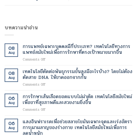
บทความน่าอ่าน
การแพทย์เฉพาะบุคคลมีกี่ประเภท? เทคโนโลยีทางการ
08
แพทย์สมัยใหม่เพื่อการรักษาที่ตรงเป้าหมายมากขึ้น
Aug
on
Comments Off
การ
แพทย์
เทคโนโลยีตัดต่อพันธุกรรมขั้นสูงมีอะไรบ้าง? โดยไม่ต้อง
08
เฉพาะ
ตัดสาย DNA ให้ขาดออกจากกัน
Aug
บุคคล
on
Comments Off
มี
เทคโนโลยี
กี่
ตัด
การรักษาเส้นเลือดขอดแบบไม่ผ่าตัด เทคโนโลยีสมัยใหม่
ประเภท?
06
ต่อ
เทคโนโลยี
เพื่อขาที่สุขภาพดีและสวยงามยิ่งขึ้น
Aug
พันธุกรรม
ทางการ
on
Comments Off
ขั้น
แพทย์
การ
สูง
สมัย
รักษา
แสงอินฟราเรดเพื่อช่วยสลายไขมันเฉพาะจุดและเร่งอัตรา
มี
ใหม่
06
เส้นเลือด
อะไร
การเผาผลาญของร่างกาย เทคโนโลยีสมัยใหม่เพื่อการ
เพื่อ
Aug
ขอด
บ้าง?
ลดน้ำหนัก
การ
แบบ
โดย