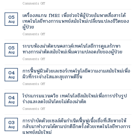
รักษา
on
Comments Off
ไม่
ไม่
ที่
แสง
ผ่าตัด
ต้อง
ตรง
อินฟราเรด
เทคโนโลยี
เครื่องสแกน fMRI เพื่อช่วยให้ผู้ป่วยอัมพาตสื่อสารได้
ตัด
เป้า
05
เพื่อ
สมัย
เทคโนโลยีทางการแพทย์สมัยใหม่เปลี่ยนแปลงชีวิตของ
สาย
หมาย
Aug
ช่วย
ใหม่
DNA
ผู้ป่วย
มาก
สลาย
เพื่อ
ให้
ขึ้น
on
Comments Off
ไข
ขา
ขาด
เครื่อง
มัน
ที่
ออก
สแกน
เฉพาะ
ระบบห้องผ่าตัดบนคลาวด์เทคโนโลยีการดูแลรักษา
สุขภาพ
จาก
05
fMRI
จุด
ดี
ทางการผ่าตัดสมัยใหม่เพิ่มความปลอดภัยของผู้ป่วย
กัน
Aug
เพื่อ
และ
และ
on
Comments Off
ช่วย
เร่ง
สวยงาม
ระบบ
ให้
อัตรา
ยิ่ง
ห้อง
การฟื้นฟูผิวด้วยเลเซอร์เทคโนโลยีความงามสมัยใหม่เพื่อ
ผู้
การ
ขึ้น
04
ผ่าตัด
ป่วย
ผิวที่กระจ่างใสและสุขภาพดีขึ้น
เผา
Aug
บน
อัมพาต
ผลาญ
on
Comments Off
คลา
สื่อสาร
ของ
การ
วด์
ได้
ร่างกาย
ฟื้นฟู
โปรแกรมแวนควิช เทคโนโลยีสมัยใหม่เพื่อการปรับรูป
เทคโนโลยี
เทคโนโลยี
เทคโนโลยี
04
ผิว
การ
ร่างและลดไขมันโดยไม่ต้องผ่าตัด
ทางการ
สมัย
Aug
ด้วย
ดูแล
แพทย์
ใหม่
on
Comments Off
เลเซอร์
รักษา
สมัย
เพื่อ
โปร
เทคโนโลยี
ทางการ
ใหม่
การ
แก
การบำบัดด้วยเซลล์ต้นกำเนิดฟื้นฟูเนื้อเยื่อที่เสียหายให้
ความ
ผ่าตัด
03
เปลี่ยนแปลง
ลด
รม
งาม
กลับมาทำงานได้ตามปกติอีกครั้งด้วยเทคโนโลยีทางการ
สมัย
ชีวิต
Aug
น้ำ
แวน
สมัย
แพทย์สมัยใหม่
ใหม่
ของ
หนัก
ควิช
ใหม่