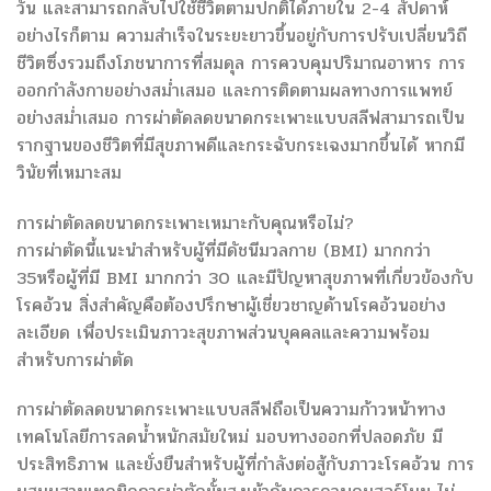
วัน และสามารถกลับไปใช้ชีวิตตามปกติได้ภายใน 2-4 สัปดาห์
อย่างไรก็ตาม ความสำเร็จในระยะยาวขึ้นอยู่กับการปรับเปลี่ยนวิถี
ชีวิตซึ่งรวมถึงโภชนาการที่สมดุล การควบคุมปริมาณอาหาร การ
ออกกำลังกายอย่างสม่ำเสมอ และการติดตามผลทางการแพทย์
อย่างสม่ำเสมอ การผ่าตัดลดขนาดกระเพาะแบบสลีฟสามารถเป็น
รากฐานของชีวิตที่มีสุขภาพดีและกระฉับกระเฉงมากขึ้นได้ หากมี
วินัยที่เหมาะสม
การผ่าตัดลดขนาดกระเพาะเหมาะกับคุณหรือไม่?
การผ่าตัดนี้แนะนำสำหรับผู้ที่มีดัชนีมวลกาย (BMI) มากกว่า
35หรือผู้ที่มี BMI มากกว่า 30 และมีปัญหาสุขภาพที่เกี่ยวข้องกับ
โรคอ้วน สิ่งสำคัญคือต้องปรึกษาผู้เชี่ยวชาญด้านโรคอ้วนอย่าง
ละเอียด เพื่อประเมินภาวะสุขภาพส่วนบุคคลและความพร้อม
สำหรับการผ่าตัด
การผ่าตัดลดขนาดกระเพาะแบบสลีฟถือเป็นความก้าวหน้าทาง
เทคโนโลยีการลดน้ำหนักสมัยใหม่ มอบทางออกที่ปลอดภัย มี
ประสิทธิภาพ และยั่งยืนสำหรับผู้ที่กำลังต่อสู้กับภาวะโรคอ้วน การ