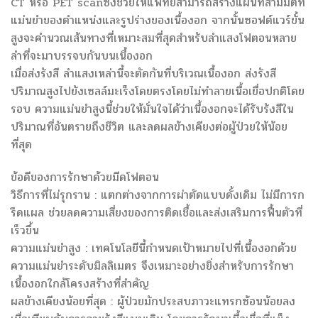
CT หรือ PET scanซึ่งช่วยให้แพทย์สามารถสร้างแผนที่สามมิติที่
แม่นยำของตำแหน่งและรูปร่างของเนื้องอก จากนั้นซอฟต์แวร์ขั้น
สูงจะคำนวณเส้นทางที่เหมาะสมที่สุดสำหรับลำแสงโฟตอนหลาย
ลำที่จะมาบรรจบกันบนเนื้องอก
เมื่อส่งรังสี ลำแสงเหล่านี้จะตัดกันที่บริเวณเนื้องอก ส่งรังสี
ปริมาณสูงไปยังเซลล์มะเร็งโดยตรงโดยไม่ทำลายเนื้อเยื่อปกติโดย
รอบ ความแม่นยำสูงนี้ช่วยให้มั่นใจได้ว่าเนื้องอกจะได้รับรังสีใน
ปริมาณที่อันตรายถึงชีวิต และลดผลข้างเคียงต่อผู้ป่วยให้น้อย
ที่สุด
ข้อดีของการรักษาด้วยมีดโฟตอน
วิธีการที่ไม่รุกราน : แตกต่างจากการผ่าตัดแบบดั้งเดิม ไม่มีการก
รีดแผล ช่วยลดความเสี่ยงของการติดเชื้อและส่งเสริมการฟื้นตัวที่
เร็วขึ้น
ความแม่นยำสูง : เทคโนโลยีนี้กำหนดเป้าหมายไปที่เนื้องอกด้วย
ความแม่นยำระดับมิลลิเมตร จึงเหมาะอย่างยิ่งสำหรับการรักษา
เนื้องอกใกล้โครงสร้างที่สำคัญ
ผลข้างเคียงน้อยที่สุด : ผู้ป่วยมักประสบภาวะแทรกซ้อนน้อยลง