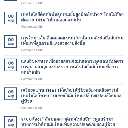
on
Comments Off
การ
แพทย์
เทคโนโลยีตัดต่อพันธุกรรมขั้นสูงมีอะไรบ้าง? โดยไม่ต้อง
08
เฉพาะ
ตัดสาย DNA ให้ขาดออกจากกัน
Aug
บุคคล
on
Comments Off
มี
เทคโนโลยี
กี่
ตัด
การรักษาเส้นเลือดขอดแบบไม่ผ่าตัด เทคโนโลยีสมัยใหม่
ประเภท?
06
ต่อ
เทคโนโลยี
เพื่อขาที่สุขภาพดีและสวยงามยิ่งขึ้น
Aug
พันธุกรรม
ทางการ
on
Comments Off
ขั้น
แพทย์
การ
สูง
สมัย
รักษา
แสงอินฟราเรดเพื่อช่วยสลายไขมันเฉพาะจุดและเร่งอัตรา
มี
ใหม่
06
เส้นเลือด
อะไร
การเผาผลาญของร่างกาย เทคโนโลยีสมัยใหม่เพื่อการ
เพื่อ
Aug
ขอด
บ้าง?
ลดน้ำหนัก
การ
แบบ
โดย
รักษา
on
Comments Off
ไม่
ไม่
ที่
แสง
ผ่าตัด
ต้อง
ตรง
อินฟราเรด
เทคโนโลยี
เครื่องสแกน fMRI เพื่อช่วยให้ผู้ป่วยอัมพาตสื่อสารได้
ตัด
เป้า
05
เพื่อ
สมัย
เทคโนโลยีทางการแพทย์สมัยใหม่เปลี่ยนแปลงชีวิตของ
สาย
หมาย
Aug
ช่วย
ใหม่
DNA
ผู้ป่วย
มาก
สลาย
เพื่อ
ให้
ขึ้น
on
Comments Off
ไข
ขา
ขาด
เครื่อง
มัน
ที่
ออก
สแกน
เฉพาะ
ระบบห้องผ่าตัดบนคลาวด์เทคโนโลยีการดูแลรักษา
สุขภาพ
จาก
05
fMRI
จุด
ดี
ทางการผ่าตัดสมัยใหม่เพิ่มความปลอดภัยของผู้ป่วย
กัน
Aug
เพื่อ
และ
และ