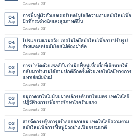
on
Comments Off
ช่วย
เร่ง
สวยงาม
ระบบ
ให้
อัตรา
ยิ่ง
ห้อง
การฟื้นฟูผิวด้วยเลเซอร์เทคโนโลยีความงามสมัยใหม่เพื่อ
ผู้
การ
ขึ้น
04
ผ่าตัด
ป่วย
ผิวที่กระจ่างใสและสุขภาพดีขึ้น
เผา
Aug
บน
อัมพาต
ผลาญ
on
Comments Off
คลา
สื่อสาร
ของ
การ
วด์
ได้
ร่างกาย
ฟื้นฟู
โปรแกรมแวนควิช เทคโนโลยีสมัยใหม่เพื่อการปรับรูป
เทคโนโลยี
เทคโนโลยี
เทคโนโลยี
04
ผิว
การ
ร่างและลดไขมันโดยไม่ต้องผ่าตัด
ทางการ
สมัย
Aug
ด้วย
ดูแล
แพทย์
ใหม่
on
Comments Off
เลเซอร์
รักษา
สมัย
เพื่อ
โปร
เทคโนโลยี
ทางการ
ใหม่
การ
แก
การบำบัดด้วยเซลล์ต้นกำเนิดฟื้นฟูเนื้อเยื่อที่เสียหายให้
ความ
ผ่าตัด
03
เปลี่ยนแปลง
ลด
รม
งาม
กลับมาทำงานได้ตามปกติอีกครั้งด้วยเทคโนโลยีทางการ
สมัย
ชีวิต
Aug
น้ำ
แวน
สมัย
แพทย์สมัยใหม่
ใหม่
ของ
หนัก
ควิช
ใหม่
เพิ่ม
ผู้
on
Comments Off
เทคโนโลยี
เพื่อ
ความ
ป่วย
การ
สมัย
ผิว
ปลอดภัย
บำบัด
ใหม่
อนุภาคนาโนไขมันขนาดเล็กระดับนาโนเมตร เทคโนโลยี
ที่
ของ
03
ด้วย
เพื่อ
ปฏิวัติวงการเพื่อการรักษาโรคร้ายแรง
กระจ่าง
ผู้
Aug
เซลล์
การ
ใส
ป่วย
on
Comments Off
ต้น
ปรับ
และ
อนุภาค
กำเนิด
รูป
สุขภาพ
นาโน
สารฉีดกระตุ้นการสร้างคอลลาเจน เทคโนโลยีความงาม
ฟื้นฟู
ร่าง
ดี
03
ไข
เนื้อเยื่อ
สมัยใหม่เพื่อการฟื้นฟูผิวอย่างเป็นธรรมชาติ
และ
ขึ้น
Aug
มัน
ที่
ลด
on
Comments Off
ขนาด
เสีย
ไข