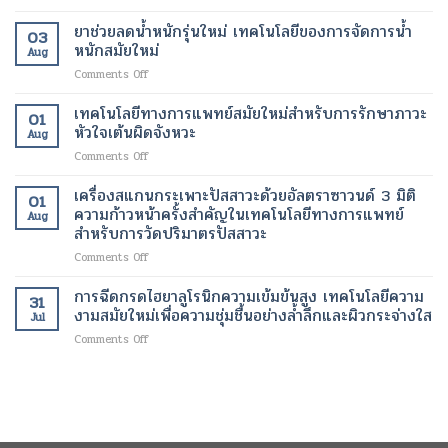
สาร
เล็ก
หาย
มัน
ฉีด
ยาช่วยลดน้ำหนักรุ่นใหม่ เทคโนโลยีของการจัดการน้ำ
ระดับ
ให้
โดย
03
กระตุ้น
นาโน
หนักสมัยใหม่
กลับ
ไม่
Aug
การ
เมตร
มา
ต้อง
on
Comments Off
สร้าง
เทคโนโลยี
ทำงาน
ผ่าตัด
ยา
คอ
ปฏิวัติ
ได้
ช่วย
เทคโนโลยีทางการแพทย์สมัยใหม่สำหรับการรักษาภาวะ
ล
วงการ
01
ตาม
ลด
ลา
หัวใจเต้นผิดจังหวะ
เพื่อ
ปกติ
Aug
น้ำ
เจน
การ
อีก
on
Comments Off
หนัก
เทคโนโลยี
รักษา
ครั้ง
เทคโนโลยี
รุ่น
ความ
โรค
ด้วย
ทางการ
เครื่องสแกนกระเพาะปัสสาวะด้วยอัลตราซาวนด์ 3 มิติ
ใหม่
งาม
01
ร้าย
เทคโนโลยี
แพทย์
เทคโนโลยี
ความก้าวหน้าครั้งสำคัญในเทคโนโลยีทางการแพทย์
สมัย
แรง
Aug
ทางการ
สมัย
ของ
สำหรับการวัดปริมาตรปัสสาวะ
ใหม่
แพทย์
ใหม่
การ
เพื่อ
สมัย
on
Comments Off
สำหรับ
จัดการ
การ
ใหม่
เครื่อง
การ
น้ำ
ฟื้นฟู
สแกน
รักษา
การฉีดกรดไฮยาลูโรนิกความเข้มข้นสูง เทคโนโลยีความ
หนัก
ผิว
31
กระเพาะ
ภาวะ
งามสมัยใหม่เพื่อความชุ่มชื้นอย่างล้ำลึกและผิวกระจ่างใส
สมัย
อย่าง
Jul
ปัสสาวะ
หัวใจ
ใหม่
เป็น
on
Comments Off
ด้วย
เต้น
ธรรมชาติ
การ
อัลตรา
ผิด
ฉีด
ซา
จังหวะ
กรด
วนด์
ไฮ
3
ยา
มิติ
ลู
ความ