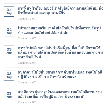
ระบบ
ให้
อัตรา
ยิ่ง
ห้อง
การฟื้นฟูผิวด้วยเลเซอร์เทคโนโลยีความงามสมัยใหม่เพื่อ
ผู้
การ
ขึ้น
04
ผ่าตัด
ป่วย
ผิวที่กระจ่างใสและสุขภาพดีขึ้น
เผา
Aug
บน
อัมพาต
ผลาญ
on
Comments Off
คลา
สื่อสาร
ของ
การ
วด์
ได้
ร่างกาย
ฟื้นฟู
โปรแกรมแวนควิช เทคโนโลยีสมัยใหม่เพื่อการปรับรูป
เทคโนโลยี
เทคโนโลยี
เทคโนโลยี
04
ผิว
การ
ร่างและลดไขมันโดยไม่ต้องผ่าตัด
ทางการ
สมัย
Aug
ด้วย
ดูแล
แพทย์
ใหม่
on
Comments Off
เลเซอร์
รักษา
สมัย
เพื่อ
โปร
เทคโนโลยี
ทางการ
ใหม่
การ
แก
การบำบัดด้วยเซลล์ต้นกำเนิดฟื้นฟูเนื้อเยื่อที่เสียหายให้
ความ
ผ่าตัด
03
เปลี่ยนแปลง
ลด
รม
งาม
กลับมาทำงานได้ตามปกติอีกครั้งด้วยเทคโนโลยีทางการ
สมัย
ชีวิต
Aug
น้ำ
แวน
สมัย
แพทย์สมัยใหม่
ใหม่
ของ
หนัก
ควิช
ใหม่
เพิ่ม
ผู้
on
Comments Off
เทคโนโลยี
เพื่อ
ความ
ป่วย
การ
สมัย
ผิว
ปลอดภัย
บำบัด
ใหม่
อนุภาคนาโนไขมันขนาดเล็กระดับนาโนเมตร เทคโนโลยี
ที่
ของ
03
ด้วย
เพื่อ
ปฏิวัติวงการเพื่อการรักษาโรคร้ายแรง
กระจ่าง
ผู้
Aug
เซลล์
การ
ใส
ป่วย
on
Comments Off
ต้น
ปรับ
และ
อนุภาค
กำเนิด
รูป
สุขภาพ
นาโน
สารฉีดกระตุ้นการสร้างคอลลาเจน เทคโนโลยีความงาม
ฟื้นฟู
ร่าง
ดี
03
ไข
เนื้อเยื่อ
สมัยใหม่เพื่อการฟื้นฟูผิวอย่างเป็นธรรมชาติ
และ
ขึ้น
Aug
มัน
ที่
ลด
on
Comments Off
ขนาด
เสีย
ไข
สาร
เล็ก
หาย
มัน