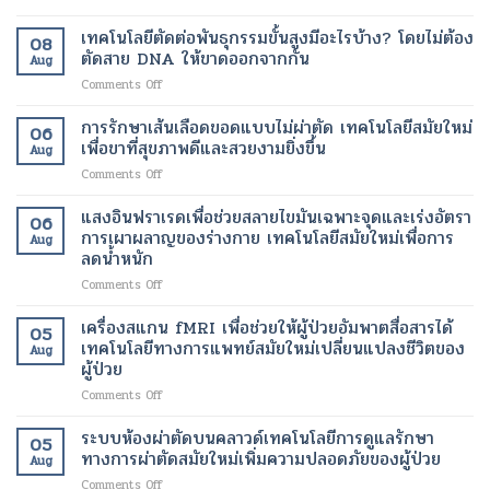
การ
แพทย์
เทคโนโลยีตัดต่อพันธุกรรมขั้นสูงมีอะไรบ้าง? โดยไม่ต้อง
08
เฉพาะ
ตัดสาย DNA ให้ขาดออกจากกัน
Aug
บุคคล
on
Comments Off
มี
เทคโนโลยี
กี่
ตัด
การรักษาเส้นเลือดขอดแบบไม่ผ่าตัด เทคโนโลยีสมัยใหม่
ประเภท?
06
ต่อ
เทคโนโลยี
เพื่อขาที่สุขภาพดีและสวยงามยิ่งขึ้น
Aug
พันธุกรรม
ทางการ
on
Comments Off
ขั้น
แพทย์
การ
สูง
สมัย
รักษา
แสงอินฟราเรดเพื่อช่วยสลายไขมันเฉพาะจุดและเร่งอัตรา
มี
ใหม่
06
เส้นเลือด
อะไร
การเผาผลาญของร่างกาย เทคโนโลยีสมัยใหม่เพื่อการ
เพื่อ
Aug
ขอด
บ้าง?
ลดน้ำหนัก
การ
แบบ
โดย
รักษา
on
Comments Off
ไม่
ไม่
ที่
แสง
ผ่าตัด
ต้อง
ตรง
อินฟราเรด
เทคโนโลยี
เครื่องสแกน fMRI เพื่อช่วยให้ผู้ป่วยอัมพาตสื่อสารได้
ตัด
เป้า
05
เพื่อ
สมัย
เทคโนโลยีทางการแพทย์สมัยใหม่เปลี่ยนแปลงชีวิตของ
สาย
หมาย
Aug
ช่วย
ใหม่
DNA
ผู้ป่วย
มาก
สลาย
เพื่อ
ให้
ขึ้น
on
Comments Off
ไข
ขา
ขาด
เครื่อง
มัน
ที่
ออก
สแกน
เฉพาะ
ระบบห้องผ่าตัดบนคลาวด์เทคโนโลยีการดูแลรักษา
สุขภาพ
จาก
05
fMRI
จุด
ดี
ทางการผ่าตัดสมัยใหม่เพิ่มความปลอดภัยของผู้ป่วย
กัน
Aug
เพื่อ
และ
และ
on
Comments Off
ช่วย
เร่ง
สวยงาม