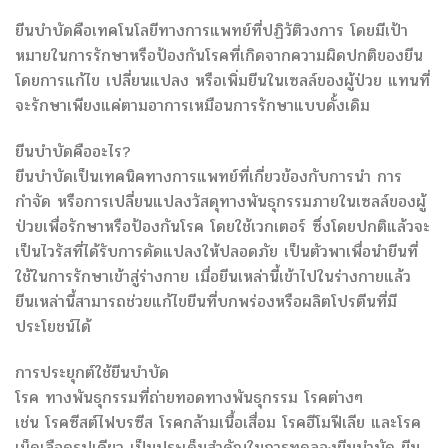
ยีนบำบัดคือเทคโนโลยีทางการแพทย์ที่ปฏิวัติวงการ โดยมีเป้า
หมายในการรักษาหรือป้องกันโรคที่เกิดจากความผิดปกติของยีน
โดยการแก้ไข เปลี่ยนแปลง หรือเพิ่มยีนในเซลล์ของผู้ป่วย แทนที่
จะรักษาเพียงแค่ตามอาการเหมือนการรักษาแบบดั้งเดิม
ยีนบำบัดคืออะไร?
ยีนบำบัดเป็นเทคนิคทางการแพทย์ที่เกี่ยวข้องกับการนำ การ
กำจัด หรือการเปลี่ยนแปลงวัสดุทางพันธุกรรมภายในเซลล์ของผู้
ป่วยเพื่อรักษาหรือป้องกันโรค โดยใช้เวกเตอร์ ซึ่งโดยปกติแล้วจะ
เป็นไวรัสที่ได้รับการดัดแปลงให้ปลอดภัย เป็นตัวพาเพื่อนำยีนที่
ใช้ในการรักษาเข้าสู่ร่างกาย เมื่อยีนเหล่านี้เข้าไปในร่างกายแล้ว
ยีนเหล่านี้สามารถช่วยแก้ไขยีนที่บกพร่องหรือผลิตโปรตีนที่มี
ประโยชน์ได้
การประยุกต์ใช้ยีนบำบัด
โรค ทางพันธุกรรมที่ถ่ายทอดทางพันธุกรรม โรคต่างๆ
เช่น โรคซีสต์ไฟบรซีส โรคกล้ามเนื้อเสื่อม โรคฮีโมฟีเลีย และโรค
เม็ดเลือดรูปเคียว เป็นประเด็นสำคัญในการทดลองยีนบำบัด ยีน