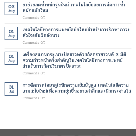
ฉีด
ยาช่วยลดน้ำหนักรุ่นใหม่ เทคโนโลยีของการจัดการน้ำ
ระดับ
ให้
โดย
03
กระตุ้น
นาโน
หนักสมัยใหม่
กลับ
ไม่
Aug
การ
เมตร
มา
ต้อง
on
Comments Off
สร้าง
เทคโนโลยี
ทำงาน
ผ่าตัด
ยา
คอ
ปฏิวัติ
ได้
ช่วย
เทคโนโลยีทางการแพทย์สมัยใหม่สำหรับการรักษาภาวะ
ล
วงการ
01
ตาม
ลด
ลา
หัวใจเต้นผิดจังหวะ
เพื่อ
ปกติ
Aug
น้ำ
เจน
การ
อีก
on
Comments Off
หนัก
เทคโนโลยี
รักษา
ครั้ง
เทคโนโลยี
รุ่น
ความ
โรค
ด้วย
ทางการ
เครื่องสแกนกระเพาะปัสสาวะด้วยอัลตราซาวนด์ 3 มิติ
ใหม่
งาม
01
ร้าย
เทคโนโลยี
แพทย์
เทคโนโลยี
ความก้าวหน้าครั้งสำคัญในเทคโนโลยีทางการแพทย์
สมัย
แรง
Aug
ทางการ
สมัย
ของ
สำหรับการวัดปริมาตรปัสสาวะ
ใหม่
แพทย์
ใหม่
การ
เพื่อ
สมัย
on
Comments Off
สำหรับ
จัดการ
การ
ใหม่
เครื่อง
การ
น้ำ
ฟื้นฟู
สแกน
รักษา
การฉีดกรดไฮยาลูโรนิกความเข้มข้นสูง เทคโนโลยีความ
หนัก
ผิว
31
กระเพาะ
ภาวะ
งามสมัยใหม่เพื่อความชุ่มชื้นอย่างล้ำลึกและผิวกระจ่างใส
สมัย
อย่าง
Jul
ปัสสาวะ
หัวใจ
ใหม่
เป็น
on
Comments Off
ด้วย
เต้น
ธรรมชาติ
การ
อัลตรา
ผิด
ฉีด
ซา
จังหวะ
กรด
วนด์
ไฮ
3
ยา
มิติ
ลู
ความ
โร
ก้าวหน้า