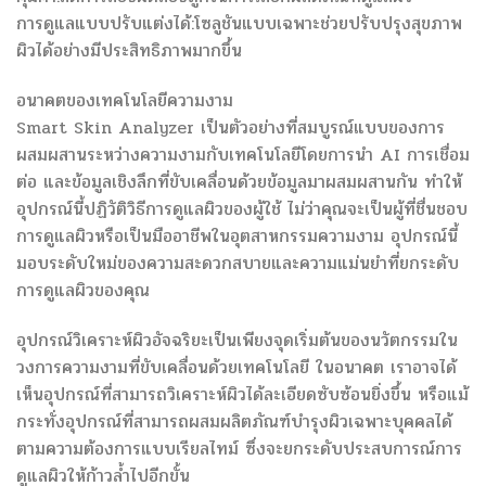
การดูแลแบบปรับแต่งได้:โซลูชันแบบเฉพาะช่วยปรับปรุงสุขภาพ
ผิวได้อย่างมีประสิทธิภาพมากขึ้น
อนาคตของเทคโนโลยีความงาม
Smart Skin Analyzer เป็นตัวอย่างที่สมบูรณ์แบบของการ
ผสมผสานระหว่างความงามกับเทคโนโลยีโดยการนำ AI การเชื่อม
ต่อ และข้อมูลเชิงลึกที่ขับเคลื่อนด้วยข้อมูลมาผสมผสานกัน ทำให้
อุปกรณ์นี้ปฏิวัติวิธีการดูแลผิวของผู้ใช้ ไม่ว่าคุณจะเป็นผู้ที่ชื่นชอบ
การดูแลผิวหรือเป็นมืออาชีพในอุตสาหกรรมความงาม อุปกรณ์นี้
มอบระดับใหม่ของความสะดวกสบายและความแม่นยำที่ยกระดับ
การดูแลผิวของคุณ
อุปกรณ์วิเคราะห์ผิวอัจฉริยะเป็นเพียงจุดเริ่มต้นของนวัตกรรมใน
วงการความงามที่ขับเคลื่อนด้วยเทคโนโลยี ในอนาคต เราอาจได้
เห็นอุปกรณ์ที่สามารถวิเคราะห์ผิวได้ละเอียดซับซ้อนยิ่งขึ้น หรือแม้
กระทั่งอุปกรณ์ที่สามารถผสมผลิตภัณฑ์บำรุงผิวเฉพาะบุคคลได้
ตามความต้องการแบบเรียลไทม์ ซึ่งจะยกระดับประสบการณ์การ
ดูแลผิวให้ก้าวล้ำไปอีกขั้น