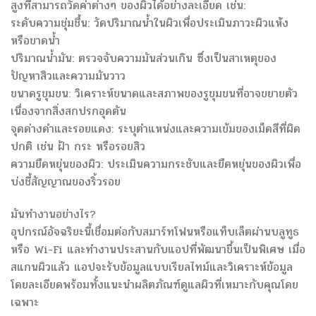
สูงที่สามารถวัดค่าต่างๆ ของผิวได้อย่างละเอียด เช่น:
ระดับความชุ่มชื้น: วัดปริมาณน้ำในผิวเพื่อประเมินภาวะผิวแห้ง
หรือขาดน้ำ
ปริมาณน้ำมัน: ตรวจจับความมันส่วนเกิน ซึ่งเป็นสาเหตุของ
ปัญหาสิวและความมันวาว
ขนาดรูขุมขน: วิเคราะห์ขนาดและสภาพของรูขุมขนที่อาจขยายตัว
เนื่องจากสิ่งสกปรกอุดตัน
จุดด่างดำและรอยแดง: ระบุตำแหน่งและความเข้มของเม็ดสีที่ผิด
ปกติ เช่น ฝ้า กระ หรือรอยสิว
ความยืดหยุ่นของผิว: ประเมินความกระชับและยืดหยุ่นของผิวเพื่อ
บ่งชี้สัญญาณของริ้วรอย
มันทำงานอย่างไร?
อุปกรณ์อัจฉริยะนี้เชื่อมต่อกับสมาร์ทโฟนหรือแท็บเล็ตผ่านบลูทูธ
หรือ Wi-Fi และทำงานประสานกับแอปที่พัฒนาขึ้นเป็นพิเศษ เมื่อ
สแกนผิวแล้ว แอปจะรับข้อมูลแบบเรียลไทม์และวิเคราะห์ข้อมูล
โดยละเอียดพร้อมทั้งแนะนำผลิตภัณฑ์ดูแลผิวที่เหมาะกับคุณโดย
เฉพาะ