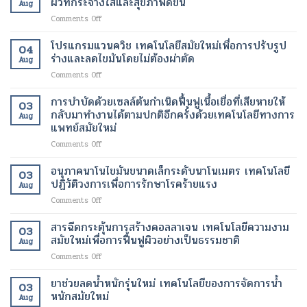
ผิวที่กระจ่างใสและสุขภาพดีขึ้น
Aug
บน
อัมพาต
ผลาญ
on
Comments Off
คลา
สื่อสาร
ของ
การ
วด์
ได้
ร่างกาย
ฟื้นฟู
โปรแกรมแวนควิช เทคโนโลยีสมัยใหม่เพื่อการปรับรูป
เทคโนโลยี
เทคโนโลยี
เทคโนโลยี
04
ผิว
การ
ร่างและลดไขมันโดยไม่ต้องผ่าตัด
ทางการ
สมัย
Aug
ด้วย
ดูแล
แพทย์
ใหม่
on
Comments Off
เลเซอร์
รักษา
สมัย
เพื่อ
โปร
เทคโนโลยี
ทางการ
ใหม่
การ
แก
การบำบัดด้วยเซลล์ต้นกำเนิดฟื้นฟูเนื้อเยื่อที่เสียหายให้
ความ
ผ่าตัด
03
เปลี่ยนแปลง
ลด
รม
งาม
กลับมาทำงานได้ตามปกติอีกครั้งด้วยเทคโนโลยีทางการ
สมัย
ชีวิต
Aug
น้ำ
แวน
สมัย
แพทย์สมัยใหม่
ใหม่
ของ
หนัก
ควิช
ใหม่
เพิ่ม
ผู้
on
Comments Off
เทคโนโลยี
เพื่อ
ความ
ป่วย
การ
สมัย
ผิว
ปลอดภัย
บำบัด
ใหม่
อนุภาคนาโนไขมันขนาดเล็กระดับนาโนเมตร เทคโนโลยี
ที่
ของ
03
ด้วย
เพื่อ
ปฏิวัติวงการเพื่อการรักษาโรคร้ายแรง
กระจ่าง
ผู้
Aug
เซลล์
การ
ใส
ป่วย
on
Comments Off
ต้น
ปรับ
และ
อนุภาค
กำเนิด
รูป
สุขภาพ
นาโน
สารฉีดกระตุ้นการสร้างคอลลาเจน เทคโนโลยีความงาม
ฟื้นฟู
ร่าง
ดี
03
ไข
เนื้อเยื่อ
สมัยใหม่เพื่อการฟื้นฟูผิวอย่างเป็นธรรมชาติ
และ
ขึ้น
Aug
มัน
ที่
ลด
on
Comments Off
ขนาด
เสีย
ไข
สาร
เล็ก
หาย
มัน
ฉีด
ยาช่วยลดน้ำหนักรุ่นใหม่ เทคโนโลยีของการจัดการน้ำ
ระดับ
ให้
โดย
03
กระตุ้น
นาโน
หนักสมัยใหม่
กลับ
ไม่
Aug
การ
เมตร
มา