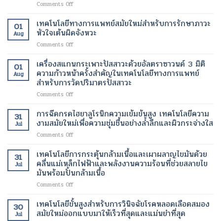
ต้อง
on
Comments Off
สร้าง
เทคโนโลยี
ทำงาน
ผ่าตัด
ยา
คอ
ปฏิวัติ
ได้
ช่วย
เทคโนโลยีทางการแพทย์สมัยใหม่สำหรับการรักษาภาวะ
ล
วงการ
01
ตาม
ลด
ลา
หัวใจเต้นผิดจังหวะ
เพื่อ
ปกติ
Aug
น้ำ
เจน
การ
อีก
on
Comments Off
หนัก
เทคโนโลยี
รักษา
ครั้ง
เทคโนโลยี
รุ่น
ความ
โรค
ด้วย
ทางการ
เครื่องสแกนกระเพาะปัสสาวะด้วยอัลตราซาวนด์ 3 มิติ
ใหม่
งาม
01
ร้าย
เทคโนโลยี
แพทย์
เทคโนโลยี
ความก้าวหน้าครั้งสำคัญในเทคโนโลยีทางการแพทย์
สมัย
แรง
Aug
ทางการ
สมัย
ของ
สำหรับการวัดปริมาตรปัสสาวะ
ใหม่
แพทย์
ใหม่
การ
เพื่อ
สมัย
on
Comments Off
สำหรับ
จัดการ
การ
ใหม่
เครื่อง
การ
น้ำ
ฟื้นฟู
สแกน
รักษา
การฉีดกรดไฮยาลูโรนิกความเข้มข้นสูง เทคโนโลยีความ
หนัก
ผิว
31
กระเพาะ
ภาวะ
งามสมัยใหม่เพื่อความชุ่มชื้นอย่างล้ำลึกและผิวกระจ่างใส
สมัย
อย่าง
Jul
ปัสสาวะ
หัวใจ
ใหม่
เป็น
on
Comments Off
ด้วย
เต้น
ธรรมชาติ
การ
อัลตรา
ผิด
ฉีด
เทคโนโลยีการกระตุ้นกล้ามเนื้อและเผาผลาญไขมันด้วย
ซา
จังหวะ
31
กรด
วนด์
คลื่นแม่เหล็กไฟฟ้าและพลังงานความร้อนที่ช่วยสลายไข
Jul
ไฮ
3
มันพร้อมปั้นกล้ามเนื้อ
ยา
มิติ
on
Comments Off
ลู
ความ
เทคโนโลยี
โร
ก้าวหน้า
การก
นิก
เทคโนโลยีขั้นสูงสำหรับการวินิจฉัยโรคหลอดเลือดสมอง
ครั้ง
30
ระ
ความ
สมัยใหม่ออกแบบมาให้เร็วที่สุดและแม่นยำที่สุด
สำคัญ
Jul
ตุ้
เข้ม
ใน