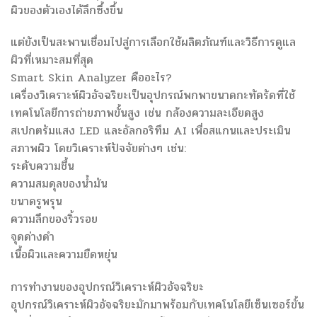
ผิวของตัวเองได้ลึกซึ้งขึ้น
แต่ยังเป็นสะพานเชื่อมไปสู่การเลือกใช้ผลิตภัณฑ์และวิธีการดูแล
ผิวที่เหมาะสมที่สุด
Smart Skin Analyzer คืออะไร?
เครื่องวิเคราะห์ผิวอัจฉริยะเป็นอุปกรณ์พกพาขนาดกะทัดรัดที่ใช้
เทคโนโลยีการถ่ายภาพขั้นสูง เช่น กล้องความละเอียดสูง
สเปกตรัมแสง LED และอัลกอริทึม AI เพื่อสแกนและประเมิน
สภาพผิว โดยวิเคราะห์ปัจจัยต่างๆ เช่น:
ระดับความชื้น
ความสมดุลของน้ำมัน
ขนาดรูพรุน
ความลึกของริ้วรอย
จุดด่างดำ
เนื้อผิวและความยืดหยุ่น
การทำงานของอุปกรณ์วิเคราะห์ผิวอัจฉริยะ
อุปกรณ์วิเคราะห์ผิวอัจฉริยะมักมาพร้อมกับเทคโนโลยีเซ็นเซอร์ขั้น