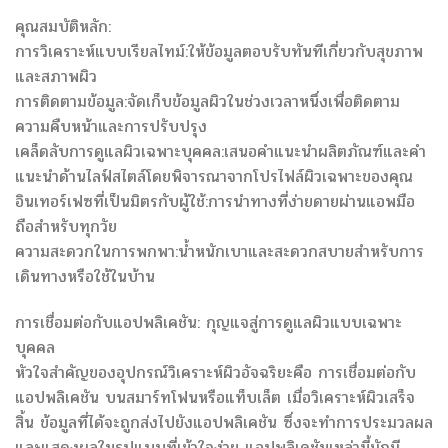
คุณสมบัติหลัก:
การวิเคราะห์แบบเรียลไทม์:ให้ข้อมูลตอบรับทันทีเกี่ยวกับสุขภาพ
และสภาพผิว
การติดตามข้อมูล:จัดเก็บข้อมูลผิวในช่วงเวลาหนึ่งเพื่อติดตาม
ความคืบหน้าและการปรับปรุง
เคล็ดลับการดูแลผิวเฉพาะบุคคล:เสนอคำแนะนำผลิตภัณฑ์และคำ
แนะนำด้านไลฟ์สไตล์โดยพิจารณาจากโปรไฟล์ผิวเฉพาะของคุณ
อินเทอร์เฟซที่เป็นมิตรกับผู้ใช้:การนำทางที่ง่ายดายผ่านแอพมือ
ถือสำหรับทุกวัย
ความสะดวกในการพกพา:น้ำหนักเบาและสะดวกสบายสำหรับการ
เดินทางหรือใช้ในบ้าน
การเชื่อมต่อกับแอปพลิเคชัน: กุญแจสู่การดูแลผิวแบบเฉพาะ
บุคคล
หัวใจสำคัญของอุปกรณ์วิเคราะห์ผิวอัจฉริยะคือ การเชื่อมต่อกับ
แอปพลิเคชัน บนสมาร์ทโฟนหรือแท็บเล็ต เมื่อวิเคราะห์ผิวเสร็จ
สิ้น ข้อมูลที่ได้จะถูกส่งไปยังแอปพลิเคชัน ซึ่งจะทำการประมวลผล
และแสดงผลในรูปแบบที่เข้าใจง่าย แอปพลิเคชันเหล่านี้มักมี