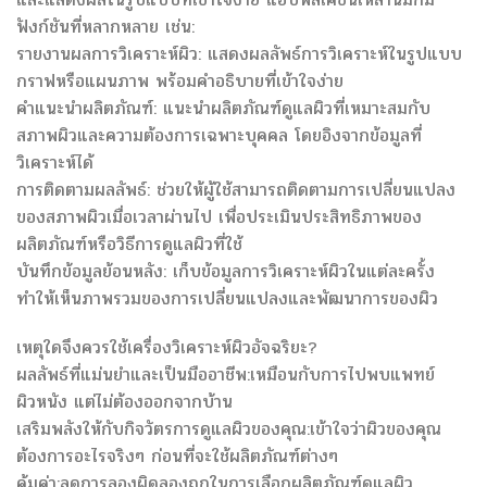
ฟังก์ชันที่หลากหลาย เช่น:
รายงานผลการวิเคราะห์ผิว: แสดงผลลัพธ์การวิเคราะห์ในรูปแบบ
กราฟหรือแผนภาพ พร้อมคำอธิบายที่เข้าใจง่าย
คำแนะนำผลิตภัณฑ์: แนะนำผลิตภัณฑ์ดูแลผิวที่เหมาะสมกับ
สภาพผิวและความต้องการเฉพาะบุคคล โดยอิงจากข้อมูลที่
วิเคราะห์ได้
การติดตามผลลัพธ์: ช่วยให้ผู้ใช้สามารถติดตามการเปลี่ยนแปลง
ของสภาพผิวเมื่อเวลาผ่านไป เพื่อประเมินประสิทธิภาพของ
ผลิตภัณฑ์หรือวิธีการดูแลผิวที่ใช้
บันทึกข้อมูลย้อนหลัง: เก็บข้อมูลการวิเคราะห์ผิวในแต่ละครั้ง
ทำให้เห็นภาพรวมของการเปลี่ยนแปลงและพัฒนาการของผิว
เหตุใดจึงควรใช้เครื่องวิเคราะห์ผิวอัจฉริยะ?
ผลลัพธ์ที่แม่นยำและเป็นมืออาชีพ:เหมือนกับการไปพบแพทย์
ผิวหนัง แต่ไม่ต้องออกจากบ้าน
เสริมพลังให้กับกิจวัตรการดูแลผิวของคุณ:เข้าใจว่าผิวของคุณ
ต้องการอะไรจริงๆ ก่อนที่จะใช้ผลิตภัณฑ์ต่างๆ
คุ้มค่า:ลดการลองผิดลองถูกในการเลือกผลิตภัณฑ์ดูแลผิว