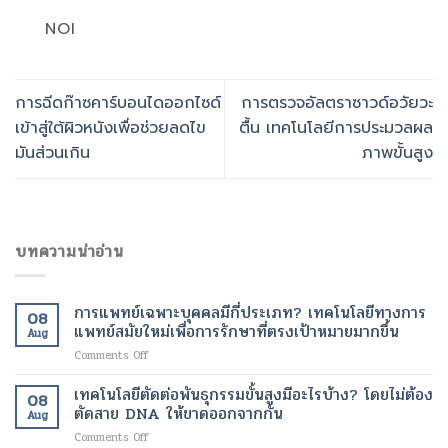
NOI
การฉีดก๊าซคาร์บอนไดออกไซด์
การตรวจอัลตราซาวด์อวัยวะ
เข้าสู่ใต้ผิวหนังเพื่อช่วยลดไข
ตื้น เทคโนโลยีการประมวลผล
มันส่วนเกิน
ภาพขั้นสูง
บทความน่าอ่าน
การแพทย์เฉพาะบุคคลมีกี่ประเภท? เทคโนโลยีทางการ
08
แพทย์สมัยใหม่เพื่อการรักษาที่ตรงเป้าหมายมากขึ้น
Aug
on
Comments Off
การ
แพทย์
เทคโนโลยีตัดต่อพันธุกรรมขั้นสูงมีอะไรบ้าง? โดยไม่ต้อง
08
เฉพาะ
ตัดสาย DNA ให้ขาดออกจากกัน
Aug
บุคคล
on
Comments Off
มี