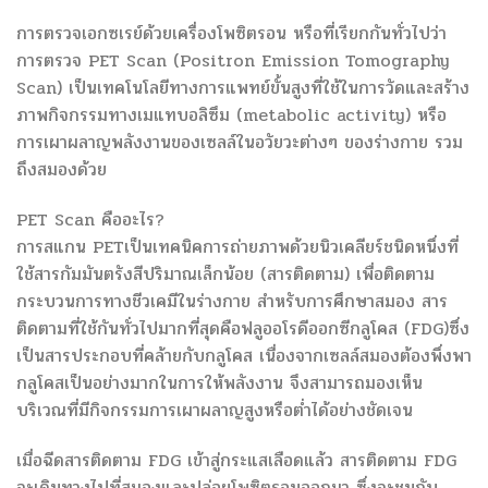
การตรวจเอกซเรย์ด้วยเครื่องโพซิตรอน หรือที่เรียกกันทั่วไปว่า
การตรวจ PET Scan (Positron Emission Tomography
Scan) เป็นเทคโนโลยีทางการแพทย์ขั้นสูงที่ใช้ในการวัดและสร้าง
ภาพกิจกรรมทางเมแทบอลิซึม (metabolic activity) หรือ
การเผาผลาญพลังงานของเซลล์ในอวัยวะต่างๆ ของร่างกาย รวม
ถึงสมองด้วย
PET Scan คืออะไร?
การสแกน PETเป็นเทคนิคการถ่ายภาพด้วยนิวเคลียร์ชนิดหนึ่งที่
ใช้สารกัมมันตรังสีปริมาณเล็กน้อย (สารติดตาม) เพื่อติดตาม
กระบวนการทางชีวเคมีในร่างกาย สำหรับการศึกษาสมอง สาร
ติดตามที่ใช้กันทั่วไปมากที่สุดคือฟลูออโรดีออกซีกลูโคส (FDG)ซึ่ง
เป็นสารประกอบที่คล้ายกับกลูโคส เนื่องจากเซลล์สมองต้องพึ่งพา
กลูโคสเป็นอย่างมากในการให้พลังงาน จึงสามารถมองเห็น
บริเวณที่มีกิจกรรมการเผาผลาญสูงหรือต่ำได้อย่างชัดเจน
เมื่อฉีดสารติดตาม FDG เข้าสู่กระแสเลือดแล้ว สารติดตาม FDG
จะเดินทางไปที่สมองและปล่อยโพซิตรอนออกมา ซึ่งจะชนกับ