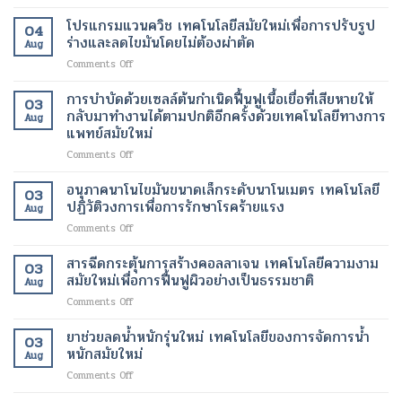
การ
วด์
ได้
ร่างกาย
ฟื้นฟู
โปรแกรมแวนควิช เทคโนโลยีสมัยใหม่เพื่อการปรับรูป
เทคโนโลยี
เทคโนโลยี
เทคโนโลยี
04
ผิว
การ
ร่างและลดไขมันโดยไม่ต้องผ่าตัด
ทางการ
สมัย
Aug
ด้วย
ดูแล
แพทย์
ใหม่
on
Comments Off
เลเซอร์
รักษา
สมัย
เพื่อ
โปร
เทคโนโลยี
ทางการ
ใหม่
การ
แก
การบำบัดด้วยเซลล์ต้นกำเนิดฟื้นฟูเนื้อเยื่อที่เสียหายให้
ความ
ผ่าตัด
03
เปลี่ยนแปลง
ลด
รม
งาม
กลับมาทำงานได้ตามปกติอีกครั้งด้วยเทคโนโลยีทางการ
สมัย
ชีวิต
Aug
น้ำ
แวน
สมัย
แพทย์สมัยใหม่
ใหม่
ของ
หนัก
ควิช
ใหม่
เพิ่ม
ผู้
on
Comments Off
เทคโนโลยี
เพื่อ
ความ
ป่วย
การ
สมัย
ผิว
ปลอดภัย
บำบัด
ใหม่
อนุภาคนาโนไขมันขนาดเล็กระดับนาโนเมตร เทคโนโลยี
ที่
ของ
03
ด้วย
เพื่อ
ปฏิวัติวงการเพื่อการรักษาโรคร้ายแรง
กระจ่าง
ผู้
Aug
เซลล์
การ
ใส
ป่วย
on
Comments Off
ต้น
ปรับ
และ
อนุภาค
กำเนิด
รูป
สุขภาพ
นาโน
สารฉีดกระตุ้นการสร้างคอลลาเจน เทคโนโลยีความงาม
ฟื้นฟู
ร่าง
ดี
03
ไข
เนื้อเยื่อ
สมัยใหม่เพื่อการฟื้นฟูผิวอย่างเป็นธรรมชาติ
และ
ขึ้น
Aug
มัน
ที่
ลด
on
Comments Off
ขนาด
เสีย
ไข
สาร
เล็ก
หาย
มัน
ฉีด
ยาช่วยลดน้ำหนักรุ่นใหม่ เทคโนโลยีของการจัดการน้ำ
ระดับ
ให้
โดย
03
กระตุ้น
นาโน
หนักสมัยใหม่
กลับ
ไม่
Aug
การ
เมตร
มา
ต้อง
on
Comments Off
สร้าง
เทคโนโลยี
ทำงาน
ผ่าตัด
ยา
คอ
ปฏิวัติ
ได้