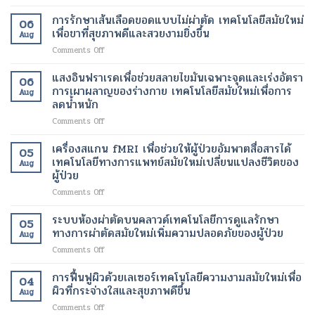
เทคโนโลยี
กี่
ตัด
การรักษาเส้นเลือดขอดแบบไม่ผ่าตัด เทคโนโลยีสมัยใหม่
ประเภท?
06
ต่อ
เทคโนโลยี
เพื่อขาที่สุขภาพดีและสวยงามยิ่งขึ้น
Aug
พันธุกรรม
ทางการ
on
Comments Off
ขั้น
แพทย์
การ
สูง
สมัย
รักษา
แสงอินฟราเรดเพื่อช่วยสลายไขมันเฉพาะจุดและเร่งอัตรา
มี
ใหม่
06
เส้นเลือด
อะไร
การเผาผลาญของร่างกาย เทคโนโลยีสมัยใหม่เพื่อการ
เพื่อ
Aug
ขอด
บ้าง?
ลดน้ำหนัก
การ
แบบ
โดย
รักษา
on
Comments Off
ไม่
ไม่
ที่
แสง
ผ่าตัด
ต้อง
ตรง
อินฟราเรด
เทคโนโลยี
เครื่องสแกน fMRI เพื่อช่วยให้ผู้ป่วยอัมพาตสื่อสารได้
ตัด
เป้า
05
เพื่อ
สมัย
เทคโนโลยีทางการแพทย์สมัยใหม่เปลี่ยนแปลงชีวิตของ
สาย
หมาย
Aug
ช่วย
ใหม่
DNA
ผู้ป่วย
มาก
สลาย
เพื่อ
ให้
ขึ้น
on
Comments Off
ไข
ขา
ขาด
เครื่อง
มัน
ที่
ออก
สแกน
เฉพาะ
ระบบห้องผ่าตัดบนคลาวด์เทคโนโลยีการดูแลรักษา
สุขภาพ
จาก
05
fMRI
จุด
ดี
ทางการผ่าตัดสมัยใหม่เพิ่มความปลอดภัยของผู้ป่วย
กัน
Aug
เพื่อ
และ
และ
on
Comments Off
ช่วย
เร่ง
สวยงาม
ระบบ
ให้
อัตรา
ยิ่ง
ห้อง
การฟื้นฟูผิวด้วยเลเซอร์เทคโนโลยีความงามสมัยใหม่เพื่อ
ผู้
การ
ขึ้น
04
ผ่าตัด
ป่วย
ผิวที่กระจ่างใสและสุขภาพดีขึ้น
เผา
Aug
บน
อัมพาต
ผลาญ
on
Comments Off
คลา
สื่อสาร
ของ