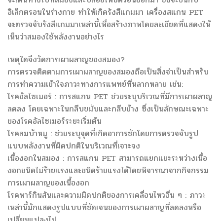
อิเล็กตรอนในร่างกาย ทำให้เกิดรังสีแกมมา เครื่องสแกน PET
จะตรวจจับรังสีแกมมาเหล่านี้เพื่อสร้างภาพโดยละเอียดที่แสดงให้
เห็นว่าสมองใช้พลังงานอย่างไร
เหตุใดจึงวัดการเผาผลาญของสมอง?
การตรวจติดตามการเผาผลาญของสมองถือเป็นสิ่งจำเป็นสำหรับ
การทำความเข้าใจภาวะทางการแพทย์ที่หลากหลาย เช่น:
โรคอัลไซเมอร์ : การสแกน PET ช่วยระบุบริเวณที่มีการเผาผลาญ
ลดลง โดยเฉพาะในกลีบขมับและกลีบข้าง ซึ่งเป็นลักษณะเฉพาะ
ของโรคอัลไซเมอร์ระยะเริ่มต้น
โรคลมบ้าหมู : ช่วยระบุจุดที่เกิดอาการชักโดยการตรวจจับรูป
แบบพลังงานที่ผิดปกติในบริเวณที่เจาะจง
เนื้องอกในสมอง : การสแกน PET สามารถแยกแยะระหว่างเนื้อ
งอกชนิดไม่ร้ายแรงและชนิดร้ายแรงได้โดยพิจารณาจากกิจกรรม
การเผาผลาญของเนื้องอก
โรคพาร์กินสันและความผิดปกติของการเคลื่อนไหวอื่น ๆ : ภาวะ
เหล่านี้มักแสดงรูปแบบที่ชัดเจนของการเผาผลาญที่ลดลงหรือ
เปลี่ยนแปลงไป