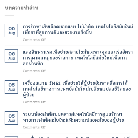
บทความน่าอ่าน
การรักษาเส้นเลือดขอดแบบไม่ผ่าตัด เทคโนโลยีสมัยใหม่
06
เพื่อขาที่สุขภาพดีและสวยงามยิ่งขึ้น
Aug
on
Comments Off
การ
รักษา
แสงอินฟราเรดเพื่อช่วยสลายไขมันเฉพาะจุดและเร่งอัตรา
06
เส้นเลือด
การเผาผลาญของร่างกาย เทคโนโลยีสมัยใหม่เพื่อการ
Aug
ขอด
ลดน้ำหนัก
แบบ
on
Comments Off
ไม่
แสง
ผ่าตัด
อินฟราเรด
เทคโนโลยี
เครื่องสแกน fMRI เพื่อช่วยให้ผู้ป่วยอัมพาตสื่อสารได้
05
เพื่อ
สมัย
เทคโนโลยีทางการแพทย์สมัยใหม่เปลี่ยนแปลงชีวิตของ
Aug
ช่วย
ใหม่
ผู้ป่วย
สลาย
เพื่อ
on
Comments Off
ไข
ขา
เครื่อง
มัน
ที่
สแกน
เฉพาะ
ระบบห้องผ่าตัดบนคลาวด์เทคโนโลยีการดูแลรักษา
สุขภาพ
05
fMRI
จุด
ดี
ทางการผ่าตัดสมัยใหม่เพิ่มความปลอดภัยของผู้ป่วย
Aug
เพื่อ
และ
และ
on
Comments Off
ช่วย
เร่ง
สวยงาม
ระบบ
ให้
อัตรา
ยิ่ง
ห้อง