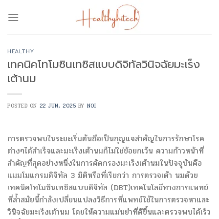
Skip
to
content
HEALTHY
เทคนิคโทโมซินเทซิสแบบดิจิทัลวินิจฉัยมะเร็ง
เต้านม
POSTED ON
22 JUN, 2025
BY
NOI
การตรวจพบในระยะเริ่มต้นถือเป็นกุญแจสำคัญในการรักษาโรค
ต่างๆได้สำเร็จและมะเร็งเต้านมก็ไม่ใช่ข้อยกเว้น ความก้าวหน้าที่
สำคัญที่สุดอย่างหนึ่งในการคัดกรองมะเร็งเต้านมในปัจจุบันคือ
แมมโมแกรมดิจิทัล 3 มิติหรือที่เรียกว่า การตรวจเต้า นมด้วย
เทคนิคโทโมซินเทซิสแบบดิจิทัล (DBT)เทคโนโลยีทางการแพทย์
ที่ล้ำสมัยนี้กำลังเปลี่ยนแปลงวิธีการที่แพทย์ใช้ในการตรวจหาและ
วินิจฉัยมะเร็งเต้านม โดยให้ความแม่นยำที่ดีขึ้นและตรวจพบได้เร็ว