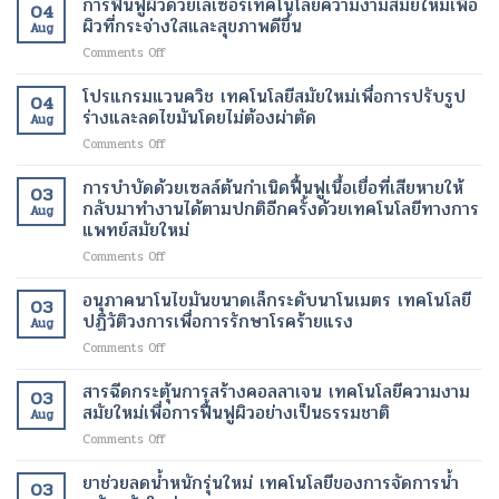
การฟื้นฟูผิวด้วยเลเซอร์เทคโนโลยีความงามสมัยใหม่เพื่อ
ผู้
การ
ขึ้น
04
ผ่าตัด
ป่วย
ผิวที่กระจ่างใสและสุขภาพดีขึ้น
เผา
Aug
บน
อัมพาต
ผลาญ
on
Comments Off
คลา
สื่อสาร
ของ
การ
วด์
ได้
ร่างกาย
ฟื้นฟู
โปรแกรมแวนควิช เทคโนโลยีสมัยใหม่เพื่อการปรับรูป
เทคโนโลยี
เทคโนโลยี
เทคโนโลยี
04
ผิว
การ
ร่างและลดไขมันโดยไม่ต้องผ่าตัด
ทางการ
สมัย
Aug
ด้วย
ดูแล
แพทย์
ใหม่
on
Comments Off
เลเซอร์
รักษา
สมัย
เพื่อ
โปร
เทคโนโลยี
ทางการ
ใหม่
การ
แก
การบำบัดด้วยเซลล์ต้นกำเนิดฟื้นฟูเนื้อเยื่อที่เสียหายให้
ความ
ผ่าตัด
03
เปลี่ยนแปลง
ลด
รม
งาม
กลับมาทำงานได้ตามปกติอีกครั้งด้วยเทคโนโลยีทางการ
สมัย
ชีวิต
Aug
น้ำ
แวน
สมัย
แพทย์สมัยใหม่
ใหม่
ของ
หนัก
ควิช
ใหม่
เพิ่ม
ผู้
on
Comments Off
เทคโนโลยี
เพื่อ
ความ
ป่วย
การ
สมัย
ผิว
ปลอดภัย
บำบัด
ใหม่
อนุภาคนาโนไขมันขนาดเล็กระดับนาโนเมตร เทคโนโลยี
ที่
ของ
03
ด้วย
เพื่อ
ปฏิวัติวงการเพื่อการรักษาโรคร้ายแรง
กระจ่าง
ผู้
Aug
เซลล์
การ
ใส
ป่วย
on
Comments Off
ต้น
ปรับ
และ
อนุภาค
กำเนิด
รูป
สุขภาพ
นาโน
สารฉีดกระตุ้นการสร้างคอลลาเจน เทคโนโลยีความงาม
ฟื้นฟู
ร่าง
ดี
03
ไข
เนื้อเยื่อ
สมัยใหม่เพื่อการฟื้นฟูผิวอย่างเป็นธรรมชาติ
และ
ขึ้น
Aug
มัน
ที่
ลด
on
Comments Off
ขนาด
เสีย
ไข
สาร
เล็ก
หาย
มัน
ฉีด
ยาช่วยลดน้ำหนักรุ่นใหม่ เทคโนโลยีของการจัดการน้ำ
ระดับ
ให้
โดย
03
กระตุ้น
นาโน