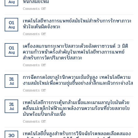
หนักสมัยใหม่
กลับ
ไม่
Aug
การ
เมตร
มา
ต้อง
on
Comments Off
สร้าง
เทคโนโลยี
ทำงาน
ผ่าตัด
ยา
คอ
ปฏิวัติ
ได้
ช่วย
เทคโนโลยีทางการแพทย์สมัยใหม่สำหรับการรักษาภาวะ
ล
วงการ
01
ตาม
ลด
ลา
หัวใจเต้นผิดจังหวะ
เพื่อ
ปกติ
Aug
น้ำ
เจน
การ
อีก
on
Comments Off
หนัก
เทคโนโลยี
รักษา
ครั้ง
เทคโนโลยี
รุ่น
ความ
โรค
ด้วย
ทางการ
เครื่องสแกนกระเพาะปัสสาวะด้วยอัลตราซาวนด์ 3 มิติ
ใหม่
งาม
01
ร้าย
เทคโนโลยี
แพทย์
เทคโนโลยี
ความก้าวหน้าครั้งสำคัญในเทคโนโลยีทางการแพทย์
สมัย
แรง
Aug
ทางการ
สมัย
ของ
สำหรับการวัดปริมาตรปัสสาวะ
ใหม่
แพทย์
ใหม่
การ
เพื่อ
สมัย
on
Comments Off
สำหรับ
จัดการ
การ
ใหม่
เครื่อง
การ
น้ำ
ฟื้นฟู
สแกน
รักษา
การฉีดกรดไฮยาลูโรนิกความเข้มข้นสูง เทคโนโลยีความ
หนัก
ผิว
31
กระเพาะ
ภาวะ
งามสมัยใหม่เพื่อความชุ่มชื้นอย่างล้ำลึกและผิวกระจ่างใส
สมัย
อย่าง
Jul
ปัสสาวะ
หัวใจ
ใหม่
เป็น
on
Comments Off
ด้วย
เต้น
ธรรมชาติ
การ
อัลตรา
ผิด
ฉีด
เทคโนโลยีการกระตุ้นกล้ามเนื้อและเผาผลาญไขมันด้วย
ซา
จังหวะ
31
กรด
วนด์
คลื่นแม่เหล็กไฟฟ้าและพลังงานความร้อนที่ช่วยสลายไข
Jul
ไฮ
3
มันพร้อมปั้นกล้ามเนื้อ
ยา
มิติ
on
Comments Off
ลู
ความ
เทคโนโลยี
โร
ก้าวหน้า
การก
นิก
เทคโนโลยีขั้นสูงสำหรับการวินิจฉัยโรคหลอดเลือดสมอง
ครั้ง
30
ระ
ความ