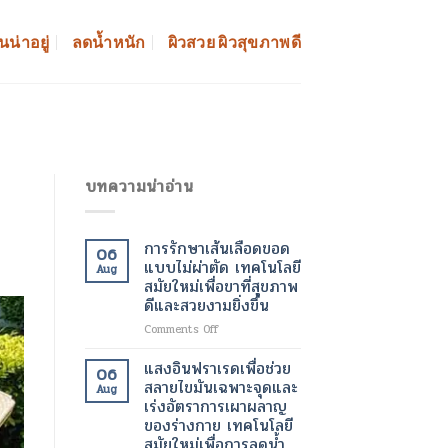
นน่าอยู่
ลดน้ำหนัก
ผิวสวย ผิวสุขภาพดี
บทความน่าอ่าน
การรักษาเส้นเลือดขอด
06
แบบไม่ผ่าตัด เทคโนโลยี
Aug
สมัยใหม่เพื่อขาที่สุขภาพ
ดีและสวยงามยิ่งขึ้น
on
Comments Off
การ
รักษา
แสงอินฟราเรดเพื่อช่วย
06
เส้นเลือด
สลายไขมันเฉพาะจุดและ
Aug
ขอด
เร่งอัตราการเผาผลาญ
แบบ
ของร่างกาย เทคโนโลยี
ไม่
สมัยใหม่เพื่อการลดน้ำ
ผ่าตัด