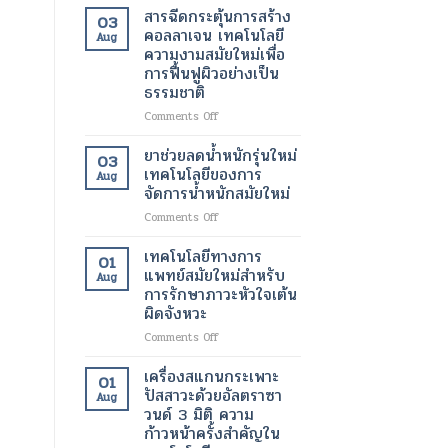
ไม่
เสีย
นาโน
สารฉีดกระตุ้นการสร้าง
03
ต้อง
หาย
ไข
คอลลาเจน เทคโนโลยี
ผ่าตัด
Aug
ให้
มัน
ความงามสมัยใหม่เพื่อ
กลับ
ขนาด
การฟื้นฟูผิวอย่างเป็น
มา
เล็ก
ธรรมชาติ
ทำงาน
ระดับ
ได้
นาโน
on
Comments Off
ตาม
เมตร
สาร
ปกติ
เทคโนโลยี
ฉีด
ยาช่วยลดน้ำหนักรุ่นใหม่
03
อีก
ปฏิวัติ
กระตุ้น
เทคโนโลยีของการ
Aug
ครั้ง
วงการ
การ
จัดการน้ำหนักสมัยใหม่
ด้วย
เพื่อ
สร้าง
เทคโนโลยี
การ
on
Comments Off
คอ
ทางการ
รักษา
ยา
ล
แพทย์
โรค
ช่วย
ลา
เทคโนโลยีทางการ
01
สมัย
ร้าย
ลด
เจน
แพทย์สมัยใหม่สำหรับ
Aug
ใหม่
แรง
น้ำ
เทคโนโลยี
การรักษาภาวะหัวใจเต้น
หนัก
ความ
ผิดจังหวะ
รุ่น
งาม
ใหม่
สมัย
on
Comments Off
เทคโนโลยี
ใหม่
เทคโนโลยี
ของ
เพื่อ
ทางการ
เครื่องสแกนกระเพาะ
01
การ
การ
แพทย์
ปัสสาวะด้วยอัลตราซา
Aug
จัดการ
ฟื้นฟู
สมัย
วนด์ 3 มิติ ความ
น้ำ
ผิว
ใหม่
ก้าวหน้าครั้งสำคัญใน
หนัก
อย่าง
สำหรับ