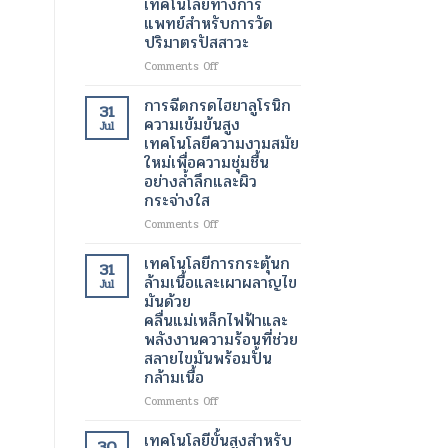
เทคโนโลยีทางการ
สมัย
เป็น
การ
แพทย์สำหรับการวัด
ใหม่
ธรรมชาติ
รักษา
ปริมาตรปัสสาวะ
ภาวะ
หัวใจ
on
Comments Off
เต้น
เครื่อง
ผิด
สแกน
การฉีดกรดไฮยาลูโรนิก
31
จังหวะ
กระเพาะ
ความเข้มข้นสูง
Jul
ปัสสาวะ
เทคโนโลยีความงามสมัย
ด้วย
ใหม่เพื่อความชุ่มชื้น
อัลตรา
อย่างล้ำลึกและผิว
ซา
กระจ่างใส
วนด์
3
on
Comments Off
มิติ
การ
ความ
ฉีด
เทคโนโลยีการกระตุ้นก
31
ก้าวหน้า
กรด
ล้ามเนื้อและเผาผลาญไข
Jul
ครั้ง
ไฮ
มันด้วย
สำคัญ
ยา
คลื่นแม่เหล็กไฟฟ้าและ
ใน
ลู
พลังงานความร้อนที่ช่วย
เทคโนโลยี
โร
สลายไขมันพร้อมปั้น
ทางการ
นิก
แพทย์
กล้ามเนื้อ
ความ
สำหรับ
เข้ม
on
Comments Off
การ
ข้น
เทคโนโลยี
วัด
สูง
การก
เทคโนโลยีขั้นสูงสำหรับ
ปริมาตร
30
เทคโนโลยี