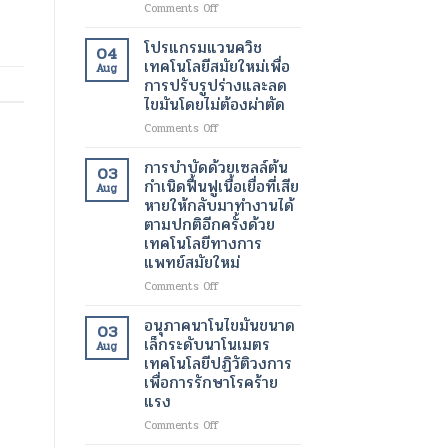
สมัย
เทคโนโลยี
on
Comments Off
หนัก
ใหม่
การ
การ
เปลี่ยนแปลง
ดูแล
ฟื้นฟู
โปรแกรมแวนควิช
04
ชีวิต
รักษา
ผิว
เทคโนโลยีสมัยใหม่เพื่อ
Aug
ของ
ทางการ
ด้วย
การปรับรูปร่างและลด
ผู้
ผ่าตัด
เลเซอร์
ไขมันโดยไม่ต้องผ่าตัด
ป่วย
สมัย
เทคโนโลยี
ใหม่
ความ
on
Comments Off
เพิ่ม
งาม
โปร
ความ
สมัย
แก
การบำบัดด้วยเซลล์ต้น
03
ปลอดภัย
ใหม่
รม
กำเนิดฟื้นฟูเนื้อเยื่อที่เสีย
Aug
ของ
เพื่อ
แวน
หายให้กลับมาทำงานได้
ผู้
ผิว
ควิช
ตามปกติอีกครั้งด้วย
ป่วย
ที่
เทคโนโลยี
เทคโนโลยีทางการ
กระจ่าง
สมัย
แพทย์สมัยใหม่
ใส
ใหม่
และ
เพื่อ
on
Comments Off
สุขภาพ
การ
การ
ดี
ปรับ
บำบัด
อนุภาคนาโนไขมันขนาด
03
ขึ้น
รูป
ด้วย
เล็กระดับนาโนเมตร
Aug
ร่าง
เซลล์
เทคโนโลยีปฏิวัติวงการ
และ
ต้น
เพื่อการรักษาโรคร้าย
ลด
กำเนิด
แรง
ไข
ฟื้นฟู
มัน
เนื้อเยื่อ
on
Comments Off
โดย
ที่
อนุภาค