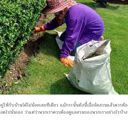
ให้กับบ้านได้ไม่น้อยเลยทีเดียว แม้กระนั้นดังนี้เมื่อจัดสวนแล้วควรต้
อดไปนั่นเอง ว่าแต่ว่าพวกเราควรต้องดูแลสวนของพวกเราอย่างไรบ้างน