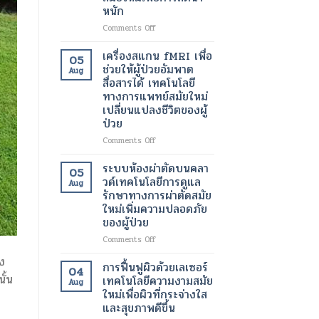
หนัก
เทคโนโลยี
สมัย
on
Comments Off
ใหม่
แสง
เพื่อ
อินฟราเรด
เครื่องสแกน fMRI เพื่อ
05
ขา
เพื่อ
ช่วยให้ผู้ป่วยอัมพาต
Aug
ที่
ช่วย
สื่อสารได้ เทคโนโลยี
สุขภาพ
สลาย
ทางการแพทย์สมัยใหม่
ดี
ไข
เปลี่ยนแปลงชีวิตของผู้
และ
มัน
ป่วย
สวยงาม
เฉพาะ
ยิ่ง
จุด
on
Comments Off
ขึ้น
และ
เครื่อง
เร่ง
สแกน
ระบบห้องผ่าตัดบนคลา
05
อัตรา
fMRI
วด์เทคโนโลยีการดูแล
Aug
การ
เพื่อ
รักษาทางการผ่าตัดสมัย
เผา
ช่วย
ใหม่เพิ่มความปลอดภัย
ผลาญ
ให้
ของผู้ป่วย
ของ
ผู้
ร่างกาย
ป่วย
on
Comments Off
เทคโนโลยี
อัมพาต
ระบบ
สมัย
อง
สื่อสาร
ห้อง
การฟื้นฟูผิวด้วยเลเซอร์
04
ใหม่
ได้
ผ่าตัด
ั้น
เทคโนโลยีความงามสมัย
เพื่อ
Aug
เทคโนโลยี
บน
ใหม่เพื่อผิวที่กระจ่างใส
การ
ทางการ
คลา
และสุขภาพดีขึ้น
ลด
แพทย์
วด์
น้ำ