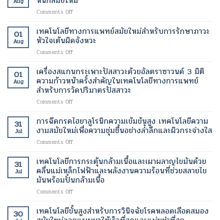
หนักสมัยใหม่
Aug
การ
เมตร
มา
ต้อง
on
Comments Off
สร้าง
เทคโนโลยี
ทำงาน
ผ่าตัด
ยา
คอ
ปฏิวัติ
ได้
ช่วย
เทคโนโลยีทางการแพทย์สมัยใหม่สำหรับการรักษาภาวะ
ล
วงการ
01
ตาม
ลด
ลา
หัวใจเต้นผิดจังหวะ
เพื่อ
ปกติ
Aug
น้ำ
เจน
การ
อีก
on
Comments Off
หนัก
เทคโนโลยี
รักษา
ครั้ง
เทคโนโลยี
รุ่น
ความ
โรค
ด้วย
ทางการ
เครื่องสแกนกระเพาะปัสสาวะด้วยอัลตราซาวนด์ 3 มิติ
ใหม่
งาม
01
ร้าย
เทคโนโลยี
แพทย์
เทคโนโลยี
ความก้าวหน้าครั้งสำคัญในเทคโนโลยีทางการแพทย์
สมัย
แรง
Aug
ทางการ
สมัย
ของ
สำหรับการวัดปริมาตรปัสสาวะ
ใหม่
แพทย์
ใหม่
การ
เพื่อ
สมัย
on
Comments Off
สำหรับ
จัดการ
การ
ใหม่
เครื่อง
การ
น้ำ
ฟื้นฟู
สแกน
รักษา
การฉีดกรดไฮยาลูโรนิกความเข้มข้นสูง เทคโนโลยีความ
หนัก
ผิว
31
กระเพาะ
ภาวะ
งามสมัยใหม่เพื่อความชุ่มชื้นอย่างล้ำลึกและผิวกระจ่างใส
สมัย
อย่าง
Jul
ปัสสาวะ
หัวใจ
ใหม่
เป็น
on
Comments Off
ด้วย
เต้น
ธรรมชาติ
การ
อัลตรา
ผิด
ฉีด
เทคโนโลยีการกระตุ้นกล้ามเนื้อและเผาผลาญไขมันด้วย
ซา
จังหวะ
31
กรด
วนด์
คลื่นแม่เหล็กไฟฟ้าและพลังงานความร้อนที่ช่วยสลายไข
Jul
ไฮ
3
มันพร้อมปั้นกล้ามเนื้อ
ยา
มิติ
on
Comments Off
ลู
ความ
เทคโนโลยี
โร
ก้าวหน้า
การก
นิก
เทคโนโลยีขั้นสูงสำหรับการวินิจฉัยโรคหลอดเลือดสมอง
ครั้ง
30
ระ
ความ
สำคัญ