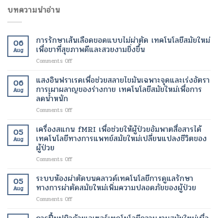
บทความน่าอ่าน
การรักษาเส้นเลือดขอดแบบไม่ผ่าตัด เทคโนโลยีสมัยใหม่
06
เพื่อขาที่สุขภาพดีและสวยงามยิ่งขึ้น
Aug
on
Comments Off
การ
รักษา
แสงอินฟราเรดเพื่อช่วยสลายไขมันเฉพาะจุดและเร่งอัตรา
06
เส้นเลือด
การเผาผลาญของร่างกาย เทคโนโลยีสมัยใหม่เพื่อการ
Aug
ขอด
ลดน้ำหนัก
แบบ
on
Comments Off
ไม่
แสง
ผ่าตัด
อินฟราเรด
เทคโนโลยี
เครื่องสแกน fMRI เพื่อช่วยให้ผู้ป่วยอัมพาตสื่อสารได้
05
เพื่อ
สมัย
เทคโนโลยีทางการแพทย์สมัยใหม่เปลี่ยนแปลงชีวิตของ
Aug
ช่วย
ใหม่
ผู้ป่วย
สลาย
เพื่อ
on
Comments Off
ไข
ขา
เครื่อง
มัน
ที่
สแกน
เฉพาะ
ระบบห้องผ่าตัดบนคลาวด์เทคโนโลยีการดูแลรักษา
สุขภาพ
05
fMRI
จุด
ดี
ทางการผ่าตัดสมัยใหม่เพิ่มความปลอดภัยของผู้ป่วย
Aug
เพื่อ
และ
และ
on
Comments Off
ช่วย
เร่ง
สวยงาม
ระบบ
ให้
อัตรา
ยิ่ง
ห้อง
ผู้
การ
ขึ้น