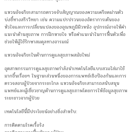
แหวนอัจฉริยะสามารถตรวจจับสัญญาณของความเครียดผ่านตัว
บ่งชี้ทางสรีรวิทยา เช่น ความแปรปรวนของอัตราการเต้นของ
หัวใจและการเปลี่ยนแปลงของอุณหภูมิผิวหนัง อุปกรณ์อาจให้คำ
แนะนำด้านสุขภาพ การฝึกหายใจ หรือคำแนะนำในการฟื้นตัวเพื่อ
ช่วยให้ผู้ใช้รักษาสมดุลทางอารมณ์
แหวนอัจฉริยะในด้านการดูแลสุขภาพสมัยใหม่
อุตสาหกรรมการดูแลสุขภาพกำลังนำเทคโนโลยีแบบสวมใส่มาใช้
มากขึ้นเรื่อยๆ ในฐานะส่วนหนึ่งของการแพทย์เชิงป้องกันและการ
ตรวจสอบผู้ป่วยจากระยะไกล แหวนอัจฉริยะสามารถสนับสนุน
แพทย์และผู้เชี่ยวชาญด้านการดูแลสุขภาพโดยการให้ข้อมูลสุขภาพ
ระยะยาวจากผู้ป่วย
เทคโนโลยีนี้มีประโยชน์อย่างยิ่งสำหรับ:
การติดตามโรคเรื้อรัง