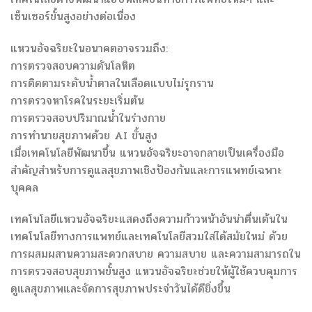
เซ็นเซอร์ขั้นสูงอย่างต่อเนื่อง
แหวนอัจฉริยะในอนาคตอาจรวมถึง:
การตรวจสอบความดันโลหิต
การติดตามระดับน้ำตาลในเลือดแบบไม่รุกราน
การตรวจหาโรคในระยะเริ่มต้น
การตรวจสอบปริมาณน้ำในร่างกาย
การทำนายสุขภาพด้วย AI ขั้นสูง
เมื่อเทคโนโลยีพัฒนาขึ้น แหวนอัจฉริยะอาจกลายเป็นเครื่องมือ
สำคัญสำหรับการดูแลสุขภาพเชิงป้องกันและการแพทย์เฉพาะ
บุคคล
เทคโนโลยีแหวนอัจฉริยะแสดงถึงความก้าวหน้าอันน่าตื่นเต้นใน
เทคโนโลยีทางการแพทย์และเทคโนโลยีสวมใส่ได้สมัยใหม่ ด้วย
การผสมผสานความสะดวกสบาย ความสบาย และความสามารถใน
การตรวจสอบสุขภาพขั้นสูง แหวนอัจฉริยะช่วยให้ผู้ใช้ควบคุมการ
ดูแลสุขภาพและจัดการสุขภาพประจำวันได้ดียิ่งขึ้น