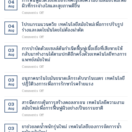
การฟื้นฟูผิวด้วยเลเซอร์เทคโนโลยีความงามสมัยใหม่เพื่อ
04
ผ่าตัด
ป่วย
ผิวที่กระจ่างใสและสุขภาพดีขึ้น
เผา
Aug
บน
อัมพาต
ผลาญ
on
Comments Off
คลา
สื่อสาร
ของ
การ
วด์
ได้
ร่างกาย
ฟื้นฟู
โปรแกรมแวนควิช เทคโนโลยีสมัยใหม่เพื่อการปรับรูป
เทคโนโลยี
เทคโนโลยี
เทคโนโลยี
04
ผิว
การ
ร่างและลดไขมันโดยไม่ต้องผ่าตัด
ทางการ
สมัย
Aug
ด้วย
ดูแล
แพทย์
ใหม่
on
Comments Off
เลเซอร์
รักษา
สมัย
เพื่อ
โปร
เทคโนโลยี
ทางการ
ใหม่
การ
แก
การบำบัดด้วยเซลล์ต้นกำเนิดฟื้นฟูเนื้อเยื่อที่เสียหายให้
ความ
ผ่าตัด
03
เปลี่ยนแปลง
ลด
รม
งาม
กลับมาทำงานได้ตามปกติอีกครั้งด้วยเทคโนโลยีทางการ
สมัย
ชีวิต
Aug
น้ำ
แวน
สมัย
แพทย์สมัยใหม่
ใหม่
ของ
หนัก
ควิช
ใหม่
เพิ่ม
ผู้
on
Comments Off
เทคโนโลยี
เพื่อ
ความ
ป่วย
การ
สมัย
ผิว
ปลอดภัย
บำบัด
ใหม่
อนุภาคนาโนไขมันขนาดเล็กระดับนาโนเมตร เทคโนโลยี
ที่
ของ
03
ด้วย
เพื่อ
ปฏิวัติวงการเพื่อการรักษาโรคร้ายแรง
กระจ่าง
ผู้
Aug
เซลล์
การ
ใส
ป่วย
on
Comments Off
ต้น
ปรับ
และ
อนุภาค
กำเนิด
รูป
สุขภาพ
นาโน
สารฉีดกระตุ้นการสร้างคอลลาเจน เทคโนโลยีความงาม
ฟื้นฟู
ร่าง
ดี
03
ไข
เนื้อเยื่อ
สมัยใหม่เพื่อการฟื้นฟูผิวอย่างเป็นธรรมชาติ
และ
ขึ้น
Aug
มัน
ที่
ลด
on
Comments Off
ขนาด
เสีย
ไข
สาร
เล็ก
หาย
มัน
ฉีด
ยาช่วยลดน้ำหนักรุ่นใหม่ เทคโนโลยีของการจัดการน้ำ
ระดับ
ให้
โดย
03
กระตุ้น
นาโน
กลับ
ไม่