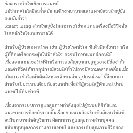
ข้อควรระวังในเชิงการแพทย์
แม้ว่าเทคโนโลยีจะล้ำสมัย แต่โรงพยาบาลและแพทย์ส่วนใหญ่ยัง
คงเน้นย้ำว่า:
Smart Ring ส่วนใหญ่ยังไม่สามารถใช้ทดแทนเครื่องมือวินิจฉัย
โรคหลักในโรงพยาบาลได้
สำหรับผู้ป่วยเฉพาะโรค เช่น ผู้ป่วยโรคหัวใจ ที่เต้นผิดจังหวะ หรือ
ผู้ที่ติดเครื่องกระตุ้นไฟฟ้าหัวใจ ควรปรึกษาแพทย์ก่อนใช้
เนื่องจากเซนเซอร์ไฟฟ้าหรือการส่งสัญญาณบลูทูธอาจมีข้อจำกัด
และค่าที่วัดได้จากอุปกรณ์สวมใส่ทั่วไปอาจมีความคลาดเคลื่อนเมื่อ
เกิดภาวะหัวใจเต้นผิดจังหวะเฉียบพลัน อุปกรณ์เหล่านี้จึงเหมาะ
สำหรับเป็นระบบเตือนภัยล่วงหน้าเพื่อให้ผู้สวมใส่รู้ตัวและไปพบ
แพทย์ได้ทันท่วงที
เนื่องจากระบบการดูแลสุขภาพกำลังมุ่งไปสู่ระบบดิจิทัลและ
แนวทางการป้องกันมากขึ้นเรื่อยๆ แหวนอัจฉริยะจึงมีแนวโน้มที่
จะมีบทบาทสำคัญในการพัฒนาการดูแลสุขภาพส่วนบุคคล
สนับสนุนบุคลากรทางการแพทย์ และยกระดับคุณภาพชีวิตของ