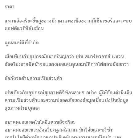
ราคา
แหวนอัจฉริยะขั้นสูงอาจมีราคาแพงเนื่องจากมีเซ็นเซอร์และระบบ
ซอฟต์แวร์ที่ซับซ้อน
คุณสมบัติที่จำกัด
เมื่อเทียบกับอุปกรณ์ขนาดใหญ่กว่า เช่น สมาร์ทวอทช์ แหวน
อัจฉริยะอาจมีหน้าจอแสดงผลและคุณสมบัติการโต้ตอบน้อยกว่า
ข้อกังวลด้านความเป็นส่วนตัว
เช่นเดียวกับอุปกรณ์สุขภาพดิจิทัลหลายๆ อย่าง ผู้ใช้ต้องคำนึงถึง
ความเป็นส่วนตัวและความปลอดภัยของข้อมูลเมื่อแบ่งปันข้อมูล
สุขภาพส่วนบุคคล
อนาคตของเทคโนโลยีแหวนอัจฉริยะ
อนาคตของแหวนอัจฉริยะดูสดใสมาก นักวิจัยและบริษัท
เทคโนโลยีต่างพัฒนาแอปพลิเคชันทางการแพทย์ใหม่ๆ และ